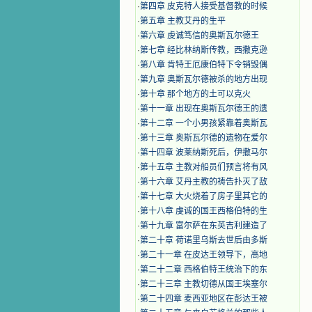
·
第四章 皮克特人接受基督教的时候
·
第五章 主教艾丹的生平
·
第六章 虔诚笃信的奥斯瓦尔德王
·
第七章 经比林纳斯传教，西撒克逊
·
第八章 肯特王厄康伯特下令销毁偶
·
第九章 奥斯瓦尔德被杀的地方出现
·
第十章 那个地方的土可以克火
·
第十一章 出现在奥斯瓦尔德王的遗
·
第十二章 一个小男孩紧靠着奥斯瓦
·
第十三章 奥斯瓦尔德的遗物在爱尔
·
第十四章 波莱纳斯死后，伊撒马尔
·
第十五章 主教对船员们预言将有风
·
第十六章 艾丹主教的祷告扑灭了敌
·
第十七章 大火烧着了房子里其它的
·
第十八章 虔诚的国王西格伯特的生
·
第十九章 富尔萨在东英吉利建造了
·
第二十章 荷诺里乌斯去世后由多斯
·
第二十一章 在皮达王领导下，高地
·
第二十二章 西格伯特王统治下的东
·
第二十三章 主教切德从国王埃塞尔
·
第二十四章 麦西亚地区在彭达王被