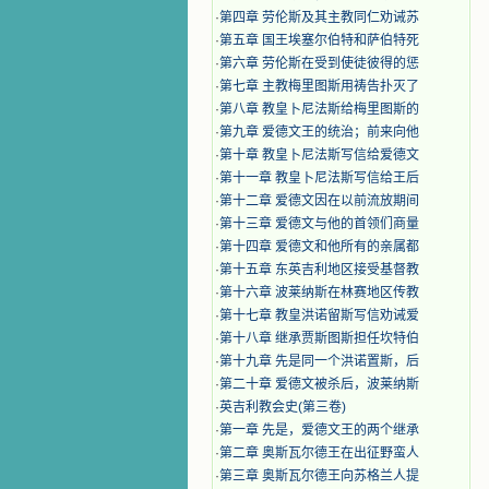
·
第四章 劳伦斯及其主教同仁劝诫苏
·
第五章 国王埃塞尔伯特和萨伯特死
·
第六章 劳伦斯在受到使徒彼得的惩
·
第七章 主教梅里图斯用祷告扑灭了
·
第八章 教皇卜尼法斯给梅里图斯的
·
第九章 爱德文王的统治；前来向他
·
第十章 教皇卜尼法斯写信给爱德文
·
第十一章 教皇卜尼法斯写信给王后
·
第十二章 爱德文因在以前流放期间
·
第十三章 爱德文与他的首领们商量
·
第十四章 爱德文和他所有的亲属都
·
第十五章 东英吉利地区接受基督教
·
第十六章 波莱纳斯在林赛地区传教
·
第十七章 教皇洪诺留斯写信劝诫爱
·
第十八章 继承贾斯图斯担任坎特伯
·
第十九章 先是同一个洪诺置斯，后
·
第二十章 爱德文被杀后，波莱纳斯
·
英吉利教会史(第三卷)
·
第一章 先是，爱德文王的两个继承
·
第二章 奥斯瓦尔德王在出征野蛮人
·
第三章 奥斯瓦尔德王向苏格兰人提