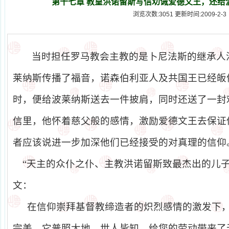
第十七章 教皇洪诺留斯写信劝诫爱德文王，还给
浏览次数:3051 更新时间:2009-2-3
当时担任罗马教会主教的是卜尼法斯的继承人
莱纳斯传播了福音，诺森伯利亚人及共国王已经皈
时，便给波莱纳斯送去一件披肩，同时还送了一封
信里，他怀着慈父般的感情，激励爱德文王去保证
者应该说进一步加深他们已经接受的对真理的信仰
“天主的众仆之仆、主教洪诺留斯致最杰出的儿
文：
在信仰崇拜基督教缔造者的炽烈感情的激发下
完美，它普照大地，世人皆知，给您的劳动带来了