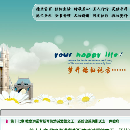
第十七章 教皇洪诺留斯写信劝诫爱德文王，还给波莱纳斯送去一件披肩