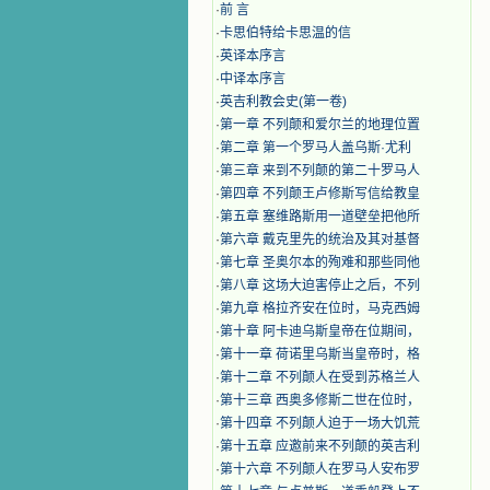
·
前 言
·
卡思伯特给卡思温的信
·
英译本序言
·
中译本序言
·
英吉利教会史(第一卷)
·
第一章 不列颠和爱尔兰的地理位置
·
第二章 第一个罗马人盖乌斯·尤利
·
第三章 来到不列颠的第二十罗马人
·
第四章 不列颠王卢修斯写信给教皇
·
第五章 塞维路斯用一道壁垒把他所
·
第六章 戴克里先的统治及其对基督
·
第七章 圣奥尔本的殉难和那些同他
·
第八章 这场大迫害停止之后，不列
·
第九章 格拉齐安在位时，马克西姆
·
第十章 阿卡迪乌斯皇帝在位期间，
·
第十一章 荷诺里乌斯当皇帝时，格
·
第十二章 不列颠人在受到苏格兰人
·
第十三章 西奥多修斯二世在位时，
·
第十四章 不列颠人迫于一场大饥荒
·
第十五章 应邀前来不列颠的英吉利
·
第十六章 不列颠人在罗马人安布罗