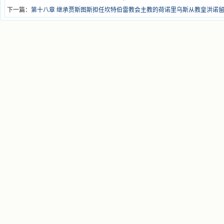
下一篇：
第十八章 继承贾斯图斯担任坎特伯雷教会主教的荷诺里乌斯从教皇洪诺