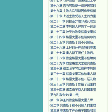
·
第十七章 与卢普斯一道乘船登上不
·
第十八章 杰马努斯使一位护民官的
·
第十九章 主教杰马努斯因伤继续留
·
第二十章 上述主教凭着天主的力量
·
第二十一章 贝拉基异端邪说死灰复
·
第二十二章 不列颠人经历了一段没
·
第二十三章 神圣的教皇格雷戈里派
·
第二十四章 格雷戈里写信请阿尔的
·
第二十五章 奥古斯丁到不列颠后，
·
第二十六章 上述的住在肯特的奥古
·
第二十七章 奥古斯丁担任主教后，
·
第二十八章 教皇格雷戈里写信给阿
·
第二十九章 教皇格雷戈里给奥古斯
·
第三十章 格雷戈里写给前往不列颠
·
第三十一章 格雷戈里写信给奥古斯
·
第三十二章 格雷戈里写信、送礼物
·
第三十三章 奥古斯丁修缮了我主的
·
第三十四章 诺森伯里亚人的国王埃
·
英吉利教会史(第二卷)
·
第一章 神圣的教皇格雷戈里去世
·
第二章 奥古斯丁在不列颠人的主教
·
第三章 奥古斯丁任命梅里图斯和贾