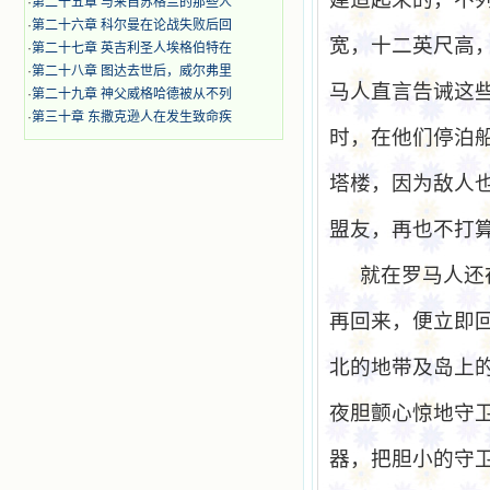
·
第二十五章 与来自苏格兰的那些人
·
第二十六章 科尔曼在论战失败后回
宽，十二英尺高
·
第二十七章 英吉利圣人埃格伯特在
·
第二十八章 图达去世后，威尔弗里
马人直言告诫这
·
第二十九章 神父威格哈德被从不列
·
第三十章 东撒克逊人在发生致命疾
时，在他们停泊
塔楼，因为敌人
盟友，再也不打
就在罗马人还
再回来，便立即
北的地带及岛上
夜胆颤心惊地守
器，把胆小的守