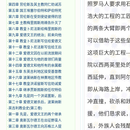
照罗马人要求用
·
第四章 劳伦斯及其主教同仁劝诫苏
·
第五章 国王埃塞尔伯特和萨伯特死
浩大的工程的工
·
第六章 劳伦斯在受到使徒彼得的惩
·
第七章 主教梅里图斯用祷告扑灭了
的两条大臂即两
·
第八章 教皇卜尼法斯给梅里图斯的
·
第九章 爱德文王的统治；前来向他
可以借助于这些
·
第十章 教皇卜尼法斯写信给爱德文
·
第十一章 教皇卜尼法斯写信给王后
这项巨大的工程
·
第十二章 爱德文因在以前流放期间
·
第十三章 爱德文与他的首领们商量
院以西两英里处
·
第十四章 爱德文和他所有的亲属都
·
第十五章 东英吉利地区接受基督教
西延伸，直到阿
·
第十六章 波莱纳斯在林赛地区传教
·
第十七章 教皇洪诺留斯写信劝诫爱
即从海路上岸，
·
第十八章 继承贾斯图斯担任坎特伯
·
第十九章 先是同一个洪诺置斯，后
冲直撞，砍杀和
·
第二十章 爱德文被杀后，波莱纳斯
·
英吉利教会史(第三卷)
援，他们恳求说
·
第一章 先是，爱德文王的两个继承
·
第二章 奥斯瓦尔德王在出征野蛮人
话，外族人会残
·
第三章 奥斯瓦尔德王向苏格兰人提