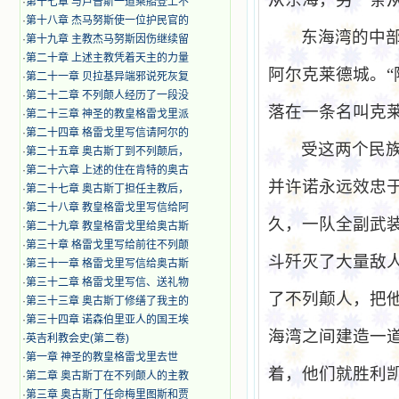
·
第十七章 与卢普斯一道乘船登上不
·
第十八章 杰马努斯使一位护民官的
东海湾的中
·
第十九章 主教杰马努斯因伤继续留
·
第二十章 上述主教凭着天主的力量
阿尔克莱德城。“
·
第二十一章 贝拉基异端邪说死灰复
·
第二十二章 不列颠人经历了一段没
落在一条名叫克
·
第二十三章 神圣的教皇格雷戈里派
·
第二十四章 格雷戈里写信请阿尔的
受这两个民
·
第二十五章 奥古斯丁到不列颠后，
·
第二十六章 上述的住在肯特的奥古
并许诺永远效忠
·
第二十七章 奥古斯丁担任主教后，
·
第二十八章 教皇格雷戈里写信给阿
久，一队全副武
·
第二十九章 教皇格雷戈里给奥古斯
·
第三十章 格雷戈里写给前往不列颠
斗歼灭了大量敌
·
第三十一章 格雷戈里写信给奥古斯
·
第三十二章 格雷戈里写信、送礼物
了不列颠人，把
·
第三十三章 奥古斯丁修缮了我主的
·
第三十四章 诺森伯里亚人的国王埃
海湾之间建造一
·
英吉利教会史(第二卷)
·
第一章 神圣的教皇格雷戈里去世
着，他们就胜利
·
第二章 奥古斯丁在不列颠人的主教
·
第三章 奥古斯丁任命梅里图斯和贾