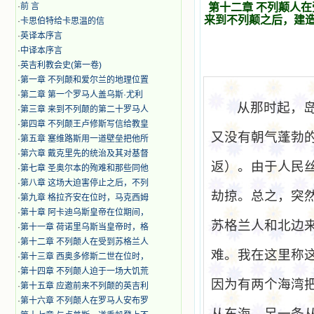
·
前 言
第十二章 不列颠人
来到不列颠之后，建
·
卡思伯特给卡思温的信
·
英译本序言
·
中译本序言
·
英吉利教会史(第一卷)
·
第一章 不列颠和爱尔兰的地理位置
·
第二章 第一个罗马人盖乌斯·尤利
从那时起，
·
第三章 来到不列颠的第二十罗马人
·
第四章 不列颠王卢修斯写信给教皇
又没有朝气蓬勃
·
第五章 塞维路斯用一道壁垒把他所
·
第六章 戴克里先的统治及其对基督
返）。由于人民
·
第七章 圣奥尔本的殉难和那些同他
·
第八章 这场大迫害停止之后，不列
劫掠。总之，突
·
第九章 格拉齐安在位时，马克西姆
·
第十章 阿卡迪乌斯皇帝在位期间，
苏格兰人和北边
·
第十一章 荷诺里乌斯当皇帝时，格
·
第十二章 不列颠人在受到苏格兰人
难。我在这里称这
·
第十三章 西奥多修斯二世在位时，
·
第十四章 不列颠人迫于一场大饥荒
因为有两个海湾
·
第十五章 应邀前来不列颠的英吉利
·
第十六章 不列颠人在罗马人安布罗
从东海，另一条