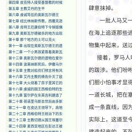
·
第四章 皮克特人接受基督教的时候
肆意抹掉。
·
第五章 主教艾丹的生平
·
第六章 虔诚笃信的奥斯瓦尔德王
一批人马又
·
第七章 经比林纳斯传教，西撒克逊
·
第八章 肯特王厄康伯特下令销毁偶
在海上追逐那些
·
第九章 奥斯瓦尔德被杀的地方出现
·
第十章 那个地方的土可以克火
物集中起来，送
·
第十一章 出现在奥斯瓦尔德王的遗
·
第十二章 一个小男孩紧靠着奥斯瓦
接着，罗马人
·
第十三章 奥斯瓦尔德的遗物在爱尔
·
第十四章 波莱纳斯死后，伊撒马尔
的跋涉。他们吩
·
第十五章 主教对船员们预言将有风
·
第十六章 艾丹主教的祷告扑灭了敌
们胆小怕事才显
·
第十七章 大火烧着了房子里其它的
·
第十八章 虔诚的国王西格伯特的生
一道长城，把在
·
第十九章 富尔萨在东英吉利建造了
·
第二十章 荷诺里乌斯去世后由多斯
成一条直线，因
·
第二十一章 在皮达王领导下，高地
·
第二十二章 西格伯特王统治下的东
实际上，这道至
·
第二十三章 主教切德从国王埃塞尔
·
第二十四章 麦西亚地区在彭达王被
建造起来的，不