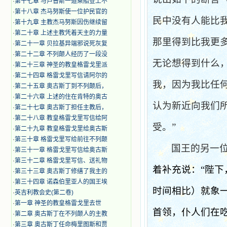
·
第十七章 与卢普斯一道乘船登上不
·
第十八章 杰马努斯使一位护民官的
民中没有人能比
·
第十九章 主教杰马努斯因伤继续留
·
第二十章 上述主教凭着天主的力量
那里得到比我更
·
第二十一章 贝拉基异端邪说死灰复
·
第二十二章 不列颠人经历了一段没
无论想得到什么
·
第二十三章 神圣的教皇格雷戈里派
·
第二十四章 格雷戈里写信请阿尔的
我，因为我比任
·
第二十五章 奥古斯丁到不列颠后，
·
第二十六章 上述的住在肯特的奥古
认为新近向我们
·
第二十七章 奥古斯丁担任主教后，
·
第二十八章 教皇格雷戈里写信给阿
受。”
·
第二十九章 教皇格雷戈里给奥古斯
·
第三十章 格雷戈里写给前往不列颠
国王的另一
·
第三十一章 格雷戈里写信给奥古斯
·
第三十二章 格雷戈里写信、送礼物
着补充说：“陛
·
第三十三章 奥古斯丁修缮了我主的
·
第三十四章 诺森伯里亚人的国王埃
时间相比）就象
·
英吉利教会史(第二卷)
·
第一章 神圣的教皇格雷戈里去世
首领，仆人们在
·
第二章 奥古斯丁在不列颠人的主教
·
第三章 奥古斯丁任命梅里图斯和贾