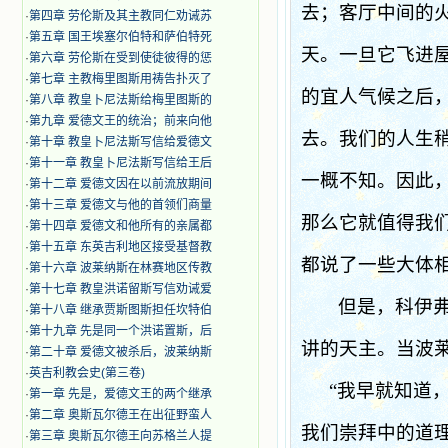
去；客厅中间的
·
第四章 劳伦斯及其主教同仁劝诫苏
·
第五章 国王埃塞尔伯特和萨伯特死
天。一旦它飞进
·
第六章 劳伦斯在受到使徒彼得的惩
·
第七章 主教梅里图斯用祷告扑灭了
的宜人气候之后
·
第八章 教皇卜尼法斯给梅里图斯的
·
第九章 爱德文王的统治；前来向他
去。我们的人生
·
第十章 教皇卜尼法斯写信给爱德文
·
第十一章 教皇卜尼法斯写信给王后
一概不知。因此
·
第十二章 爱德文因在以前流放期间
·
第十三章 爱德文与他的首领们商量
那么它就值得我
·
第十四章 爱德文和他所有的亲属都
·
第十五章 东英吉利地区接受基督教
都说了一些大体
·
第十六章 波莱纳斯在林赛地区传教
·
第十七章 教皇洪诺留斯写信劝诫爱
但是，科伊
·
第十八章 继承贾斯图斯担任坎特伯
·
第十九章 先是同一个洪诺置斯，后
讲的天主。当波
·
第二十章 爱德文被杀后，波莱纳斯
·
英吉利教会史(第三卷)
“我早就知道
·
第一章 先是，爱德文王的两个继承
·
第二章 奥斯瓦尔德王在出征野蛮人
我们崇拜中的道
·
第三章 奥斯瓦尔德王向苏格兰人提