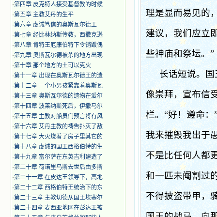
·
第四章 皮克特人接受基督教的时候
理是显而易见的
·
第五章 主教艾丹的生平
·
第六章 虔诚笃信的奥斯瓦尔德王
建议，我们应立
·
第七章 经比林纳斯传教，西撒克逊
·
第八章 肯特王厄康伯特下令销毁偶
些神庙和祭坛。”
·
第九章 奥斯瓦尔德被杀的地方出现
·
第十章 那个地方的土可以克火
长话短说。国
·
第十一章 出现在奥斯瓦尔德王的遗
·
第十二章 一个小男孩紧靠着奥斯瓦
像崇拜，宣布信
·
第十三章 奥斯瓦尔德的遗物在爱尔
·
第十四章 波莱纳斯死后，伊撒马尔
栏。“好！遵命：
·
第十五章 主教对船员们预言将有风
·
第十六章 艾丹主教的祷告扑灭了敌
我来摧毁我出于
·
第十七章 大火烧着了房子里其它的
·
第十八章 虔诚的国王西格伯特的生
不是比任何人都
·
第十九章 富尔萨在东英吉利建造了
·
第二十章 荷诺里乌斯去世后由多斯
和一匹未阉割过
·
第二十一章 在皮达王领导下，高地
·
第二十二章 西格伯特王统治下的东
不得披盗带甲，
·
第二十三章 主教切德从国王埃塞尔
·
第二十四章 麦西亚地区在彭达王被
国王的战马，向