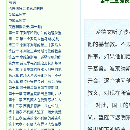
第十三章 爱
·
前 言
·
卡思伯特给卡思温的信
·
英译本序言
·
中译本序言
·
英吉利教会史(第一卷)
爱德文听了波
·
第一章 不列颠和爱尔兰的地理位置
·
第二章 第一个罗马人盖乌斯·尤利
他的基督教。不
·
第三章 来到不列颠的第二十罗马人
·
第四章 不列颠王卢修斯写信给教皇
件事，如果他们
·
第五章 塞维路斯用一道壁垒把他所
·
第六章 戴克里先的统治及其对基督
于基督。波莱纳
·
第七章 圣奥尔本的殉难和那些同他
·
第八章 这场大迫害停止之后，不列
开会，逐个地问
·
第九章 格拉齐安在位时，马克西姆
·
第十章 阿卡迪乌斯皇帝在位期间，
教义，对现在所
·
第十一章 荷诺里乌斯当皇帝时，格
·
第十二章 不列颠人在受到苏格兰人
对此，国王的
·
第十三章 西奥多修斯二世在位时，
·
第十四章 不列颠人迫于一场大饥荒
义，望陛下您明
·
第十五章 应邀前来不列颠的英吉利
·
第十六章 不列颠人在罗马人安布罗
说出如下的断言