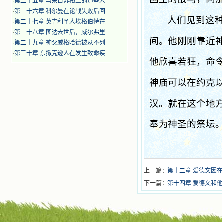
·
第二十五章 与来自苏格兰的那些人
·
第二十六章 科尔曼在论战失败后回
人们见到这
·
第二十七章 英吉利圣人埃格伯特在
·
第二十八章 图达去世后，威尔弗里
间。他刚刚靠近
·
第二十九章 神父威格哈德被从不列
·
第三十章 东撒克逊人在发生致命疾
他欣喜若狂，命
神庙可以在约克
汉。就在这个地
奉为神圣的祭坛
上一篇：
第十二章 爱德文因
下一篇：
第十四章 爱德文和