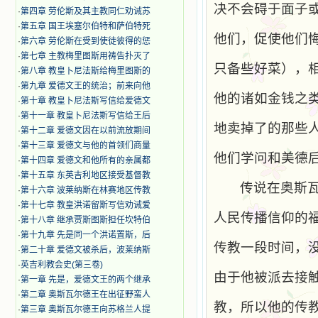
决不会碍于面子
·
第四章 劳伦斯及其主教同仁劝诫苏
·
第五章 国王埃塞尔伯特和萨伯特死
他们，促使他们
·
第六章 劳伦斯在受到使徒彼得的惩
·
第七章 主教梅里图斯用祷告扑灭了
只备些好菜），
·
第八章 教皇卜尼法斯给梅里图斯的
·
第九章 爱德文王的统治；前来向他
他的诸如金钱之
·
第十章 教皇卜尼法斯写信给爱德文
·
第十一章 教皇卜尼法斯写信给王后
地卖掉了的那些
·
第十二章 爱德文因在以前流放期间
·
第十三章 爱德文与他的首领们商量
他们学问和美德
·
第十四章 爱德文和他所有的亲属都
·
第十五章 东英吉利地区接受基督教
传说在奥斯
·
第十六章 波莱纳斯在林赛地区传教
·
第十七章 教皇洪诺留斯写信劝诫爱
人民传播信仰的
·
第十八章 继承贾斯图斯担任坎特伯
·
第十九章 先是同一个洪诺置斯，后
传教一段时间，
·
第二十章 爱德文被杀后，波莱纳斯
·
英吉利教会史(第三卷)
由于他被派去接
·
第一章 先是，爱德文王的两个继承
·
第二章 奥斯瓦尔德王在出征野蛮人
教，所以他的传
·
第三章 奥斯瓦尔德王向苏格兰人提