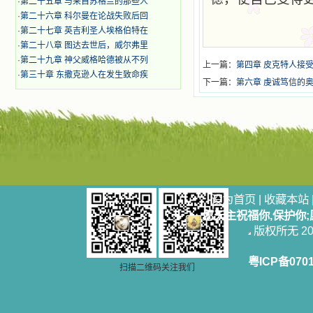
·
第二十五章 与来自苏格兰的那些人
·
第二十六章 科尔曼在论战失败后回
·
第二十七章 英吉利圣人埃格伯特在
·
第二十八章 图达去世后，威尔弗里
·
第二十九章 神父威格哈德被从不列
上一篇：
第四章 皮克特人接
·
第三十章 东撒克逊人在发生致命疾
下一篇：
第六章 虔诚笃信的
设为首页
|
收藏本站
愿天主祝福你,保护你
版权所无 2006
粤ICP备070
扫描二维码关注我们