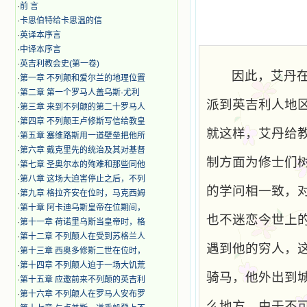
·
前 言
·
卡思伯特给卡思温的信
·
英译本序言
·
中译本序言
·
英吉利教会史(第一卷)
因此，艾丹
·
第一章 不列颠和爱尔兰的地理位置
·
第二章 第一个罗马人盖乌斯·尤利
派到英吉利人地
·
第三章 来到不列颠的第二十罗马人
·
第四章 不列颠王卢修斯写信给教皇
就这样，艾丹给
·
第五章 塞维路斯用一道壁垒把他所
·
第六章 戴克里先的统治及其对基督
制方面为修士们
·
第七章 圣奥尔本的殉难和那些同他
·
第八章 这场大迫害停止之后，不列
的学问相一致，
·
第九章 格拉齐安在位时，马克西姆
·
第十章 阿卡迪乌斯皇帝在位期间，
也不迷恋今世上
·
第十一章 荷诺里乌斯当皇帝时，格
·
第十二章 不列颠人在受到苏格兰人
遇到他的穷人，
·
第十三章 西奥多修斯二世在位时，
·
第十四章 不列颠人迫于一场大饥荒
骑马，他外出到
·
第十五章 应邀前来不列颠的英吉利
·
第十六章 不列颠人在罗马人安布罗
么地方，由于不