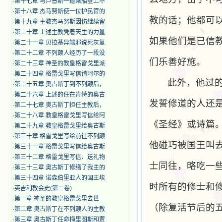
·
第十七章 与卢普斯一道乘船登上不
·
第十八章 杰马努斯使一位护民官的
教的话；他都可
·
第十九章 主教杰马努斯因伤继续留
·
第二十章 上述主教凭着天主的力量
如果他们是已信
·
第二十一章 贝拉基异端邪说死灰复
·
第二十二章 不列颠人经历了一段没
们乐善好施。
·
第二十三章 神圣的教皇格雷戈里派
·
第二十四章 格雷戈里写信请阿尔的
此外，他过
·
第二十五章 奥古斯丁到不列颠后，
·
第二十六章 上述的住在肯特的奥古
发誓修道的人还
·
第二十七章 奥古斯丁担任主教后，
·
第二十八章 教皇格雷戈里写信给阿
《圣经》或诗篇
·
第二十九章 教皇格雷戈里给奥古斯
·
第三十章 格雷戈里写给前往不列颠
他碰巧被国王叫
·
第三十一章 格雷戈里写信给奥古斯
·
第三十二章 格雷戈里写信、送礼物
士同往，略吃一
·
第三十三章 奥古斯丁修缮了我主的
·
第三十四章 诺森伯里亚人的国王埃
时所有的修士和
·
英吉利教会史(第二卷)
·
第一章 神圣的教皇格雷戈里去世
（除复活节后的
·
第二章 奥古斯丁在不列颠人的主教
·
第三章 奥古斯丁任命梅里图斯和贾