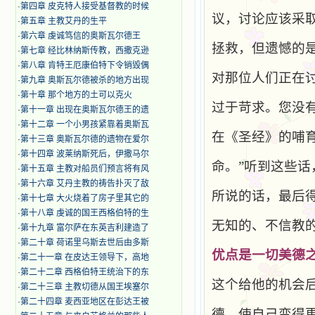
·
第四章 皮克特人接受基督教的时候
议，讨论应该采
·
第五章 主教艾丹的生平
·
第六章 虔诚笃信的奥斯瓦尔德王
拯救，但遗憾的
·
第七章 经比林纳斯传教，西撒克逊
·
第八章 肯特王厄康伯特下令销毁偶
对那位人们正在
·
第九章 奥斯瓦尔德被杀的地方出现
·
第十章 那个地方的土可以克火
过于苛求。您没
·
第十一章 出现在奥斯瓦尔德王的遗
·
第十二章 一个小男孩紧靠着奥斯瓦
在《圣经》的哺
·
第十三章 奥斯瓦尔德的遗物在爱尔
·
第十四章 波莱纳斯死后，伊撒马尔
命。”听到这些
·
第十五章 主教对船员们预言将有风
·
第十六章 艾丹主教的祷告扑灭了敌
所说的话，最后
·
第十七章 大火烧着了房子里其它的
·
第十八章 虔诚的国王西格伯特的生
无知的、不信教
·
第十九章 富尔萨在东英吉利建造了
·
第二十章 荷诺里乌斯去世后由多斯
优
点是一切美德
·
第二十一章 在皮达王领导下，高地
·
第二十二章 西格伯特王统治下的东
这个给他的机会
·
第二十三章 主教切德从国王埃塞尔
·
第二十四章 麦西亚地区在彭达王被
德，使自己变得