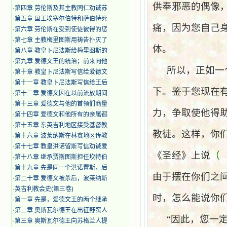
供奉邪恶的偶像
·
第四章 劳伦斯及其主教同仁劝诫苏
·
第五章 国王埃塞尔伯特和萨伯特死
痛，因为您自己
·
第六章 劳伦斯在受到使徒彼得的惩
·
第七章 主教梅里图斯用祷告扑灭了
体。
·
第八章 教皇卜尼法斯给梅里图斯的
·
第九章 爱德文王的统治；前来向他
所以，正如一
·
第十章 教皇卜尼法斯写信给爱德文
·
第十一章 教皇卜尼法斯写信给王后
下。鉴于您现在
·
第十二章 爱德文因在以前流放期间
·
第十三章 爱德文与他的首领们商量
力，争取使他得
·
第十四章 爱德文和他所有的亲属都
·
第十五章 东英吉利地区接受基督教
教徒。这样，你
·
第十六章 波莱纳斯在林赛地区传教
·
第十七章 教皇洪诺留斯写信劝诫爱
《圣经》上说
（
·
第十八章 继承贾斯图斯担任坎特伯
·
第十九章 先是同一个洪诺置斯，后
由于摆在你们之
·
第二十章 爱德文被杀后，波莱纳斯
·
英吉利教会史(第三卷)
时，怎么能说你
·
第一章 先是，爱德文王的两个继承
·
第二章 奥斯瓦尔德王在出征野蛮人
“因此，您一
·
第三章 奥斯瓦尔德王向苏格兰人提