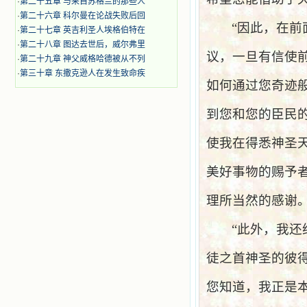
·
第二十五章 与来自苏格兰的那些人
·
第二十六章 科尔曼在论战失败后回
“因此，在
·
第二十七章 英吉利圣人埃格伯特在
·
第二十八章 图达去世后，威尔弗里
议，一旦有信使
·
第二十九章 神父威格哈德被从不列
·
第三十章 东撒克逊人在发生致命疾
如何通过您奇迹
到您和您的臣民
使我在得悉神圣
美好事物的赐予
理所当然的感谢
“此外，我
徒之首神圣的彼
您知道，我正是