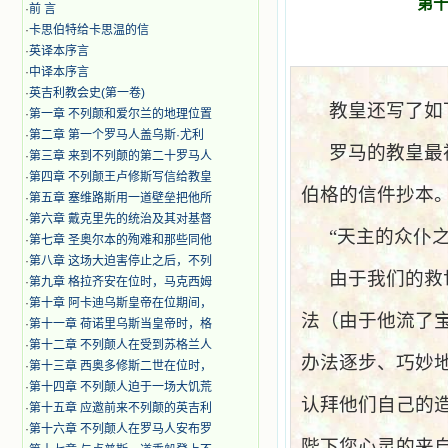
第
·
前 言
·
卡思伯特给卡思温的信
·
英译本序言
·
中译本序言
·
英吉利教会史(第一卷)
教皇还写了如
·
第一章 不列颠和爱尔兰的地理位置
·
第二章 第一个罗马人盖乌斯·尤利
罗马的教皇最
·
第三章 来到不列颠的第二十罗马人
·
第四章 不列颠王卢修斯写信给教皇
伯格的信件抄本
·
第五章 塞维路斯用一道壁垒把他所
·
第六章 戴克里先的统治及其对基督
“天主的众仆
·
第七章 圣奥尔本的殉难和那些同他
·
第八章 这场大迫害停止之后，不列
由于我们的救
·
第九章 格拉齐安在位时，马克西姆
·
第十章 阿卡迪乌斯皇帝在位期间，
法（由于他流了
·
第十一章 荷诺里乌斯当皇帝时，格
·
第十二章 不列颠人在受到苏格兰人
办法逐步、巧妙
·
第十三章 西奥多修斯二世在位时，
·
第十四章 不列颠人迫于一场大饥荒
认拜他们自己的
·
第十五章 应邀前来不列颠的英吉利
·
第十六章 不列颠人在罗马人安布罗
陛下您心灵的来