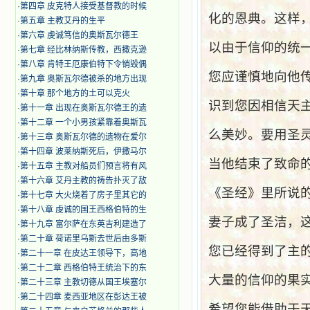
·
第四章 皮克特人接受基督教的时候
化的恩典。这样
·
第五章 主教艾丹的生平
·
第六章 虔诚笃信的奥斯瓦尔德王
以由于信仰的统
·
第七章 经比林纳斯传教，西撒克逊
·
第八章 肯特王厄康伯特下令销毁偶
您应谨慎地向他
·
第九章 奥斯瓦尔德被杀的地方出现
·
第十章 那个地方的土可以克火
识到您因相信天
·
第十一章 出现在奥斯瓦尔德王的遗
·
第十二章 一个小男孩紧靠着奥斯瓦
么美妙。要用圣
·
第十三章 奥斯瓦尔德的遗物在爱尔
·
第十四章 波莱纳斯死后，伊撒马尔
当他结束了致命
·
第十五章 主教对船员们预言将有风
·
第十六章 艾丹主教的祷告扑灭了敌
《圣经》里所说
·
第十七章 大火烧着了房子里其它的
·
第十八章 虔诚的国王西格伯特的生
妻子成了圣洁，
·
第十九章 富尔萨在东英吉利建造了
·
第二十章 荷诺里乌斯去世后由多斯
您已经得到了主
·
第二十一章 在皮达王领导下，高地
·
第二十二章 西格伯特王统治下的东
大量的信仰的果
·
第二十三章 主教切德从国王埃塞尔
·
第二十四章 麦西亚地区在彭达王被
希望您能借助于