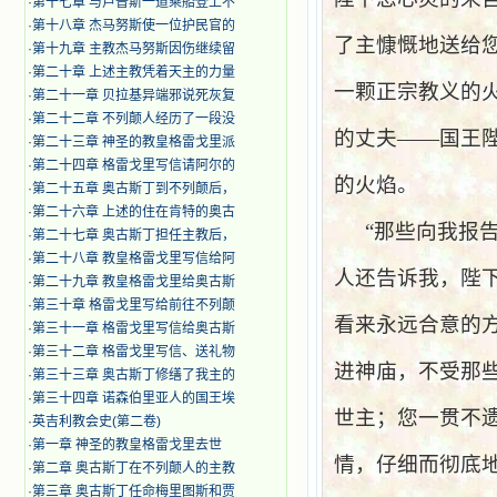
·
第十七章 与卢普斯一道乘船登上不
·
第十八章 杰马努斯使一位护民官的
了主慷慨地送给
·
第十九章 主教杰马努斯因伤继续留
·
第二十章 上述主教凭着天主的力量
一颗正宗教义的
·
第二十一章 贝拉基异端邪说死灰复
·
第二十二章 不列颠人经历了一段没
的丈夫——国王
·
第二十三章 神圣的教皇格雷戈里派
·
第二十四章 格雷戈里写信请阿尔的
的火焰。
·
第二十五章 奥古斯丁到不列颠后，
·
第二十六章 上述的住在肯特的奥古
“那些向我报
·
第二十七章 奥古斯丁担任主教后，
·
第二十八章 教皇格雷戈里写信给阿
人还告诉我，陛
·
第二十九章 教皇格雷戈里给奥古斯
·
第三十章 格雷戈里写给前往不列颠
看来永远合意的
·
第三十一章 格雷戈里写信给奥古斯
·
第三十二章 格雷戈里写信、送礼物
进神庙，不受那
·
第三十三章 奥古斯丁修缮了我主的
·
第三十四章 诺森伯里亚人的国王埃
世主；您一贯不
·
英吉利教会史(第二卷)
·
第一章 神圣的教皇格雷戈里去世
情，仔细而彻底
·
第二章 奥古斯丁在不列颠人的主教
·
第三章 奥古斯丁任命梅里图斯和贾