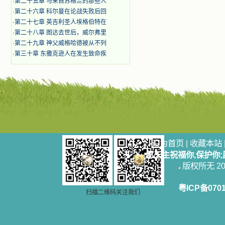
·
第二十五章 与来自苏格兰的那些人
·
第二十六章 科尔曼在论战失败后回
·
第二十七章 英吉利圣人埃格伯特在
·
第二十八章 图达去世后，威尔弗里
·
第二十九章 神父威格哈德被从不列
·
第三十章 东撒克逊人在发生致命疾
设为首页
|
收藏本站
愿天主祝福你,保护你
版权所无 2006
粤ICP备070
扫描二维码关注我们