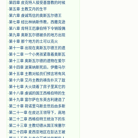
·
第四章 皮克特人接受基督教的时候
·
第五章 主教艾丹的生平
·
第六章 虔诚笃信的奥斯瓦尔德王
·
第七章 经比林纳斯传教，西撒克逊
·
第八章 肯特王厄康伯特下令销毁偶
·
第九章 奥斯瓦尔德被杀的地方出现
·
第十章 那个地方的土可以克火
·
第十一章 出现在奥斯瓦尔德王的遗
·
第十二章 一个小男孩紧靠着奥斯瓦
·
第十三章 奥斯瓦尔德的遗物在爱尔
·
第十四章 波莱纳斯死后，伊撒马尔
·
第十五章 主教对船员们预言将有风
·
第十六章 艾丹主教的祷告扑灭了敌
·
第十七章 大火烧着了房子里其它的
·
第十八章 虔诚的国王西格伯特的生
·
第十九章 富尔萨在东英吉利建造了
·
第二十章 荷诺里乌斯去世后由多斯
·
第二十一章 在皮达王领导下，高地
·
第二十二章 西格伯特王统治下的东
·
第二十三章 主教切德从国王埃塞尔
·
第二十四章 麦西亚地区在彭达王被