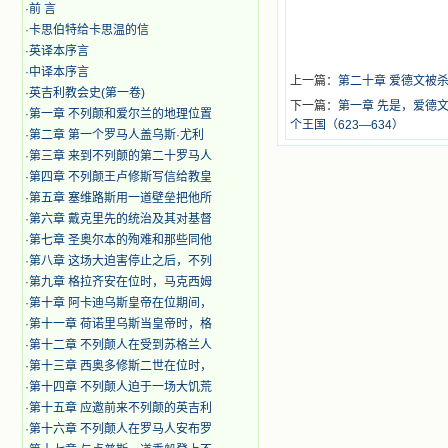
·
前 言
·
卡思伯特给卡思温的信
·
英译本序言
·
中译本序言
上一篇：
第二十章 爱德文被
·
英吉利教会史(第一卷)
下一篇：
第一章 先是，爱德
·
第一章 不列颠和爱尔兰的地理位置
个王国（623—634）
·
第二章 第一个罗马人盖乌斯·尤利
·
第三章 来到不列颠的第二十罗马人
·
第四章 不列颠王卢修斯写信给教皇
·
第五章 塞维路斯用一道壁垒把他所
·
第六章 戴克里先的统治及其对基督
·
第七章 圣奥尔本的殉难和那些同他
·
第八章 这场大迫害停止之后，不列
·
第九章 格拉齐安在位时，马克西姆
·
第十章 阿卡迪乌斯皇帝在位期间，
·
第十一章 荷诺里乌斯当皇帝时，格
·
第十二章 不列颠人在受到苏格兰人
·
第十三章 西奥多修斯二世在位时，
·
第十四章 不列颠人迫于一场大饥荒
·
第十五章 应邀前来不列颠的英吉利
·
第十六章 不列颠人在罗马人安布罗