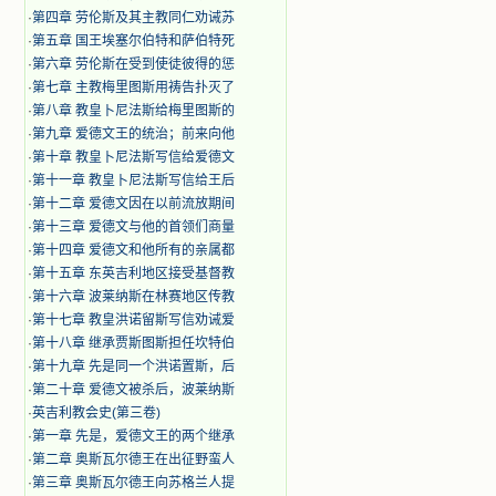
·
第四章 劳伦斯及其主教同仁劝诫苏
·
第五章 国王埃塞尔伯特和萨伯特死
·
第六章 劳伦斯在受到使徒彼得的惩
·
第七章 主教梅里图斯用祷告扑灭了
·
第八章 教皇卜尼法斯给梅里图斯的
·
第九章 爱德文王的统治；前来向他
·
第十章 教皇卜尼法斯写信给爱德文
·
第十一章 教皇卜尼法斯写信给王后
·
第十二章 爱德文因在以前流放期间
·
第十三章 爱德文与他的首领们商量
·
第十四章 爱德文和他所有的亲属都
·
第十五章 东英吉利地区接受基督教
·
第十六章 波莱纳斯在林赛地区传教
·
第十七章 教皇洪诺留斯写信劝诫爱
·
第十八章 继承贾斯图斯担任坎特伯
·
第十九章 先是同一个洪诺置斯，后
·
第二十章 爱德文被杀后，波莱纳斯
·
英吉利教会史(第三卷)
·
第一章 先是，爱德文王的两个继承
·
第二章 奥斯瓦尔德王在出征野蛮人
·
第三章 奥斯瓦尔德王向苏格兰人提