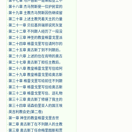
·
第十七章 与卢普斯一道乘船登上不
·
第十八章 杰马努斯使一位护民官的
·
第十九章 主教杰马努斯因伤继续留
·
第二十章 上述主教凭着天主的力量
·
第二十一章 贝拉基异端邪说死灰复
·
第二十二章 不列颠人经历了一段没
·
第二十三章 神圣的教皇格雷戈里派
·
第二十四章 格雷戈里写信请阿尔的
·
第二十五章 奥古斯丁到不列颠后，
·
第二十六章 上述的住在肯特的奥古
·
第二十七章 奥古斯丁担任主教后，
·
第二十八章 教皇格雷戈里写信给阿
·
第二十九章 教皇格雷戈里给奥古斯
·
第三十章 格雷戈里写给前往不列颠
·
第三十一章 格雷戈里写信给奥古斯
·
第三十二章 格雷戈里写信、送礼物
·
第三十三章 奥古斯丁修缮了我主的
·
第三十四章 诺森伯里亚人的国王埃
·
英吉利教会史(第二卷)
·
第一章 神圣的教皇格雷戈里去世
·
第二章 奥古斯丁在不列颠人的主教
·
第三章 奥古斯丁任命梅里图斯和贾