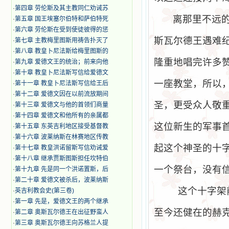
·
第四章 劳伦斯及其主教同仁劝诫苏
离那里不远
·
第五章 国王埃塞尔伯特和萨伯特死
·
第六章 劳伦斯在受到使徒彼得的惩
斯瓦尔德王遇难
·
第七章 主教梅里图斯用祷告扑灭了
·
第八章 教皇卜尼法斯给梅里图斯的
隆重地唱完许多
·
第九章 爱德文王的统治；前来向他
·
第十章 教皇卜尼法斯写信给爱德文
一座教堂，所以
·
第十一章 教皇卜尼法斯写信给王后
·
第十二章 爱德文因在以前流放期间
圣，更受众人敬
·
第十三章 爱德文与他的首领们商量
·
第十四章 爱德文和他所有的亲属都
这位新生的军事
·
第十五章 东英吉利地区接受基督教
·
第十六章 波莱纳斯在林赛地区传教
起这个神圣的十
·
第十七章 教皇洪诺留斯写信劝诫爱
·
第十八章 继承贾斯图斯担任坎特伯
一个祭台，没有
·
第十九章 先是同一个洪诺置斯，后
·
第二十章 爱德文被杀后，波莱纳斯
这个十字架
·
英吉利教会史(第三卷)
·
第一章 先是，爱德文王的两个继承
至今还健在的赫
·
第二章 奥斯瓦尔德王在出征野蛮人
·
第三章 奥斯瓦尔德王向苏格兰人提