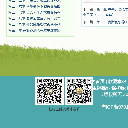
·
第二十五章 与来自苏格兰的那些人
·
第二十六章 科尔曼在论战失败后回
上一篇：
第一章 先是，爱德
·
第二十七章 英吉利圣人埃格伯特在
个王国（623—634）
·
第二十八章 图达去世后，威尔弗里
下一篇：
第三章 奥斯瓦尔德
·
第二十九章 神父威格哈德被从不列
·
第三十章 东撒克逊人在发生致命疾
设为首页
|
收藏本站
愿天主祝福你,保护你
版权所无 2006
粤ICP备070
扫描二维码关注我们