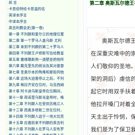
·
前 言
第二章 奥斯瓦尔德
·
卡思伯特给卡思温的信
·
英译本序言
·
中译本序言
·
英吉利教会史(第一卷)
·
第一章 不列颠和爱尔兰的地理位置
奥斯瓦尔德
·
第二章 第一个罗马人盖乌斯·尤利
·
第三章 来到不列颠的第二十罗马人
在深重灾难中的
·
第四章 不列颠王卢修斯写信给教皇
·
第五章 塞维路斯用一道壁垒把他所
人们敬仰的圣地
·
第六章 戴克里先的统治及其对基督
·
第七章 圣奥尔本的殉难和那些同他
架的洞后）虔信
·
第八章 这场大迫害停止之后，不列
·
第九章 格拉齐安在位时，马克西姆
起它时用双手扶
·
第十章 阿卡迪乌斯皇帝在位期间，
·
第十一章 荷诺里乌斯当皇帝时，格
他拉开嗓门对着
·
第十二章 不列颠人在受到苏格兰人
·
第十三章 西奥多修斯二世在位时，
天主出于怜悯，
·
第十四章 不列颠人迫于一场大饥荒
·
第十五章 应邀前来不列颠的英吉利
我们是为了保卫
·
第十六章 不列颠人在罗马人安布罗