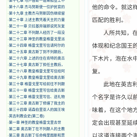
·
第十七章 与卢普斯一道乘船登上不
他的命令。就这
·
第十八章 杰马努斯使一位护民官的
·
第十九章 主教杰马努斯因伤继续留
匹配的胜利。
·
第二十章 上述主教凭着天主的力量
·
第二十一章 贝拉基异端邪说死灰复
人所共知，
·
第二十二章 不列颠人经历了一段没
·
第二十三章 神圣的教皇格雷戈里派
体现和纪念国王
·
第二十四章 格雷戈里写信请阿尔的
·
第二十五章 奥古斯丁到不列颠后，
下木片，泡在水
·
第二十六章 上述的住在肯特的奥古
·
第二十七章 奥古斯丁担任主教后，
复。
·
第二十八章 教皇格雷戈里写信给阿
·
第二十九章 教皇格雷戈里给奥古斯
此地在英吉
·
第三十章 格雷戈里写给前往不列颠
·
第三十一章 格雷戈里写信给奥古斯
个名字是许久以
·
第三十二章 格雷戈里写信、送礼物
·
第三十三章 奥古斯丁修缮了我主的
味着，在这个地
·
第三十四章 诺森伯里亚人的国王埃
·
英吉利教会史(第二卷)
定会出现甚至延
·
第一章 神圣的教皇格雷戈里去世
·
第二章 奥古斯丁在不列颠人的主教
以这道连接两个
·
第三章 奥古斯丁任命梅里图斯和贾