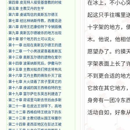
在冰上，不小心
·
第四章 皮克特人接受基督教的时候
·
第五章 主教艾丹的生平
起这只手往嘴里
·
第六章 虔诚笃信的奥斯瓦尔德王
·
第七章 经比林纳斯传教，西撒克逊
十字架的地方，
·
第八章 肯特王厄康伯特下令销毁偶
·
第九章 奥斯瓦尔德被杀的地方出现
木。他说，他相
·
第十章 那个地方的土可以克火
·
第十一章 出现在奥斯瓦尔德王的遗
愿望办了。约摸
·
第十二章 一个小男孩紧靠着奥斯瓦
·
第十三章 奥斯瓦尔德的遗物在爱尔
字架表面上长了
·
第十四章 波莱纳斯死后，伊撒马尔
·
第十五章 主教对船员们预言将有风
不到更合适的地
·
第十六章 艾丹主教的祷告扑灭了敌
·
第十七章 大火烧着了房子里其它的
它放在其它地方
·
第十八章 虔诚的国王西格伯特的生
·
第十九章 富尔萨在东英吉利建造了
身旁有一团冷东
·
第二十章 荷诺里乌斯去世后由多斯
·
第二十一章 在皮达王领导下，高地
活动自如，好象
·
第二十二章 西格伯特王统治下的东
·
第二十三章 主教切德从国王埃塞尔
·
第二十四章 麦西亚地区在彭达王被