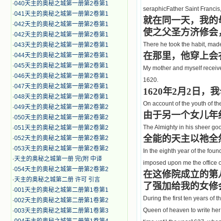
·
040天主的奥秘之城第一册第2卷第1
seraphicFather Saint Francis,
·
041天主的奥秘之城第一册第2卷第1
就在同一天，我的
·
042天主的奥秘之城第一册第2卷第1
使之父圣方济修会
·
042天主的奥秘之城第一册第2卷第1
There he took the habit, made
·
043天主的奥秘之城第一册第2卷第1
在那里，他穿上会
·
044天主的奥秘之城第一册第2卷第1
·
045天主的奥秘之城第一册第2卷第1
My mother and myself received
·
046天主的奥秘之城第一册第2卷第1
1620.
·
047天主的奥秘之城第一册第2卷第1
1620
年2月2日，
·
048天主的奥秘之城第一册第2卷第1
On account of the youth of t
·
049天主的奥秘之城第一册第2卷第2
由于另一个女儿年
·
050天主的奥秘之城第一册第2卷第2
The Almighty in his sheer goo
·
051天主的奥秘之城第一册第2卷第2
全能的天主以祂全
·
052天主的奥秘之城第一册第2卷第2
·
053天主的奥秘之城第一册第2卷第2
In the eighth year of the foun
·
天主的奥秘之城第一册 完(附 中译
imposed upon me the office of
·
054天主的奥秘之城第一册第2卷第2
在这修院成立的第
·
天主的奥秘之城第二册 许可 引言
了强加给我的女修
·
001天主的奥秘之城第二册第1卷第1
During the first ten years of
·
002天主的奥秘之城第二册第1卷第2
Queen of heaven to write her 
·
003天主的奥秘之城第二册第1卷第3