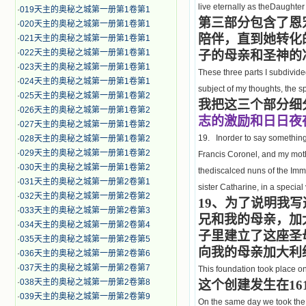
live eternally as theDaughter
·
019天主的奥秘之城第一册第1卷第1
第三部分包含了恩
·
020天主的奥秘之城第一册第1卷第1
陪伴，直到她转化
·
021天主的奥秘之城第一册第1卷第1
·
022天主的奥秘之城第一册第1卷第1
子的母亲和圣神的
·
023天主的奥秘之城第一册第1卷第1
These three parts I subdivid
·
024天主的奥秘之城第一册第1卷第1
subject of my thoughts, the s
·
025天主的奥秘之城第一册第1卷第2
我把这三个部分细
·
026天主的奥秘之城第一册第1卷第2
志的激励和日日夜
·
027天主的奥秘之城第一册第1卷第2
19. Inorder to say something o
·
028天主的奥秘之城第一册第1卷第2
·
029天主的奥秘之城第一册第1卷第2
Francis Coronel, and my moth
·
030天主的奥秘之城第一册第1卷第2
thediscalced nuns of the Im
·
031天主的奥秘之城第一册第2卷第1
sister Catharine, in a special
·
032天主的奥秘之城第一册第2卷第2
19
、为了说明我写
·
033天主的奥秘之城第一册第2卷第3
兄和我的母亲，加
·
034天主的奥秘之城第一册第2卷第4
子里建立了这座圣
·
035天主的奥秘之城第一册第2卷第5
向我的母亲加大利
·
036天主的奥秘之城第一册第2卷第6
·
037天主的奥秘之城第一册第2卷第7
This foundation took place o
·
038天主的奥秘之城第一册第2卷第8
这个创建发生在16
·
039天主的奥秘之城第一册第2卷第9
On the same day we took the 