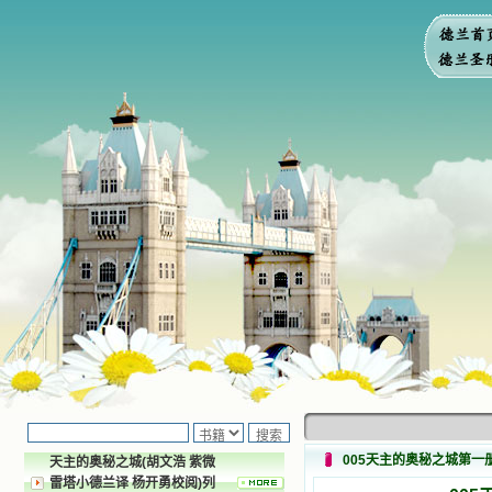
005天主的奥秘之城第一
天主的奥秘之城(胡文浩 紫微
雷塔小德兰译 杨开勇校阅)列