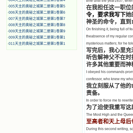
·
004天主的奥秘之城第二册第1卷第4
time until the year1637, when I
·
005天主的奥秘之城第二册第1卷第5
在我担任这一职位
·
006天主的奥秘之城第二册第1卷第6
令，要求我写下
她
·
007天主的奥秘之城第二册第1卷第7
神圣的命令，直到1
·
008天主的奥秘之城第二册第1卷第8
On finishing it, being full o
·
009天主的奥秘之城第二册第1卷第9
theabsence of my regular conf
·
009天主的奥秘之城第二册第1卷第1
mysterious matters; for he to
·
011天主的奥秘之城第二册第1卷第1
写完后，我心里充
听告解神父不在时
许多其他重要而神
I obeyed his commands prompt
confessor, who knew my whole
我立刻服从了他的
责备。
In order to force me to rewrit
为了迫使我重写这
The Most High and the Queen
至高者和天上母后
During this second writing, 