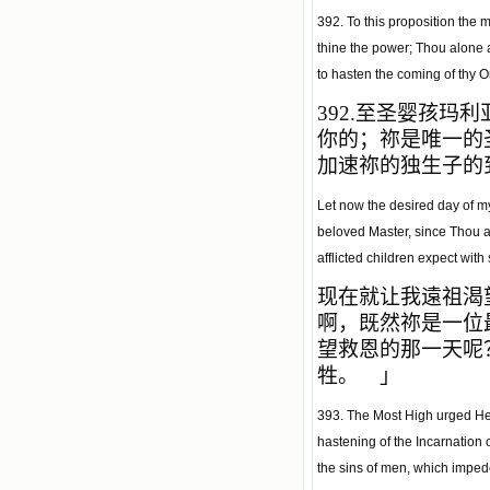
392. To this proposition the 
thine the power; Thou alone 
to hasten the coming of thy 
392.
至圣婴孩玛利
你的；祢是唯一的
加速祢的独生子的
Let now the desired day of my
beloved Master, since Thou ar
afflicted children expect with 
现在就让我遠祖渴
啊，既然祢是一位
望救恩的那一天呢
牲。 」
393. The Most High urged Her
hastening of the Incarnation 
the sins of men, which impede