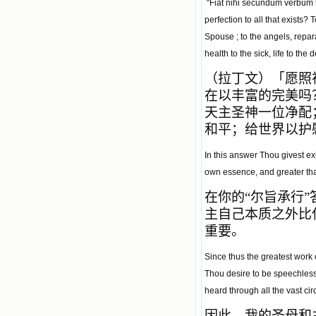
“Fiat nihi secundum verbum tu
perfection to all that exists?
Spouse ; to the angels, repar
health to the sick, life to the 
（拉丁文）「愿照
在以丰富的完美吗
天主圣神一位净配
和平；给世界以护
In this answer Thou givest ex
own essence, and greater tha
在你的“尔旨承行
主自己本质之外比
重要。
Since thus the greatest work 
Thou desire to be speechless
heard through all the vast cir
因此，我的圣母和