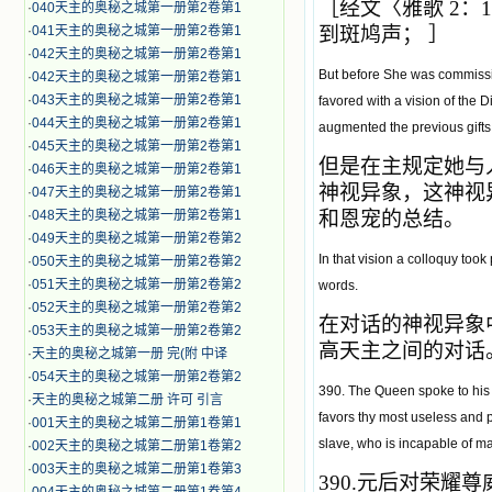
［经文〈雅歌 2
·
040天主的奥秘之城第一册第2卷第1
·
041天主的奥秘之城第一册第2卷第1
到斑鸠声； ］
·
042天主的奥秘之城第一册第2卷第1
But before She was commissi
·
042天主的奥秘之城第一册第2卷第1
·
043天主的奥秘之城第一册第2卷第1
favored with a vision of the D
·
044天主的奥秘之城第一册第2卷第1
augmented the previous gifts
·
045天主的奥秘之城第一册第2卷第1
但是在主规定她与
·
046天主的奥秘之城第一册第2卷第1
神视
异象，这神视
·
047天主的奥秘之城第一册第2卷第1
·
048天主的奥秘之城第一册第2卷第1
和恩宠的总结。
·
049天主的奥秘之城第一册第2卷第2
In that vision a colloquy too
·
050天主的奥秘之城第一册第2卷第2
·
051天主的奥秘之城第一册第2卷第2
words.
·
052天主的奥秘之城第一册第2卷第2
在对话的神视异象
·
053天主的奥秘之城第一册第2卷第2
高天主之间的对话
·
天主的奥秘之城第一册 完(附 中译
·
054天主的奥秘之城第一册第2卷第2
390. The Queen spoke to his
·
天主的奥秘之城第二册 许可 引言
favors thy most useless and
·
001天主的奥秘之城第二册第1卷第1
slave, who is incapable of m
·
002天主的奥秘之城第二册第1卷第2
·
003天主的奥秘之城第二册第1卷第3
390.
元后对荣耀尊