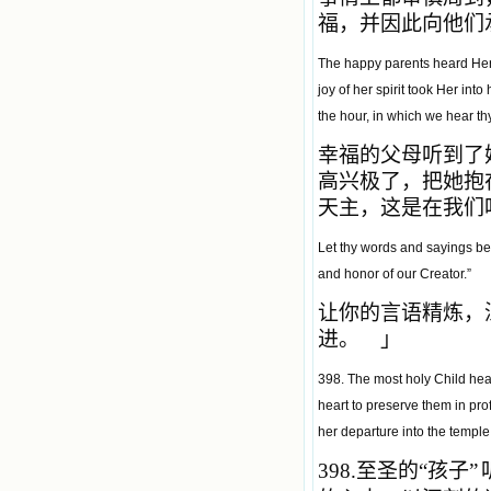
福，并因此向他们
The happy parents heard Her 
joy of her spirit took Her in
the hour, in which we hear th
幸福的父母听到了
高兴极了，把她抱
天主，这是在我们
Let thy words and sayings be 
and honor of our Creator.”
让你的言语精炼，
进。 」
398. The most holy Child hea
heart to preserve them in pro
her departure into the templ
398.
至圣的
“
孩子
”