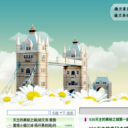
030天主的奥秘之城第一
天主的奥秘之城(胡文浩 紫微
雷塔小德兰译 杨开勇校阅)列