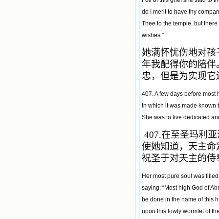
Full of this grief she said to
do I merit to have thy company
Thee to the temple, but there i
wishes.”
她满怀忧伤地对孩
年我配得你的陪伴
忠，但是为实现它
407. A few days before most h
in which it was made known to
She was to live dedicated and
407.
在至圣玛利亚
使她知道，天主命
祝圣于对天主的侍
Her most pure soul was filled
saying: “Most high God of Abr
be done in the name of this 
upon this lowly wormlet of t