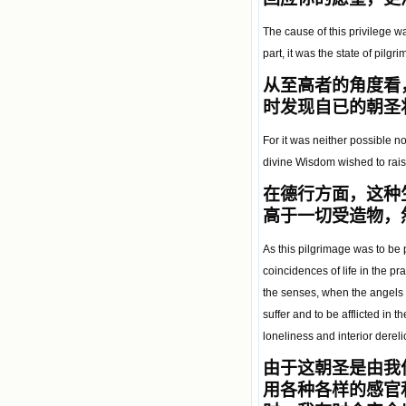
The cause of this privilege w
part, it was the state of pilgr
从至高者的角度看
时发现自已的朝圣
For it was neither possible nor
divine Wisdom wished to rais
在德行方面，这种
高于一切受造物，
As this pilgrimage was to be 
coincidences of life in the pr
the senses, when the angels 
suffer and to be afflicted in t
loneliness and interior dereli
由于这朝圣是由我
用各种各样的感官