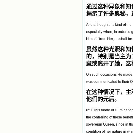
通过这种异象和知
揭示了许多奥秘，
And although this kind of illu
especially when, in order to 
Himself from Her, as shall be 
虽然这种光照和知
的，特别是当主为
藏或离开了她，这
On such occasions He made use
was communicated to their 
在这种情况下，
主
他们的元后。
651.This mode of illumination 
the conferring of these benefi
sovereign Queen, since in tha
condition of her nature in wh