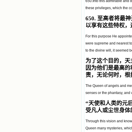
650.Into this admirable and d
these privileges, which the 
650.
至高者将最神
以享有这些特权，
For this purpose He appointe
were supreme and nearest to 
to the divine will, it seemed 
为了这个目的，天
因为他们是最高的
责，无论何时，根
The Queen of angels and men
senses or the phantasy, and w
“
天使和人类的元
受凡人或尘世身体
Through this vision and knowl
Queen many mysteries, which 