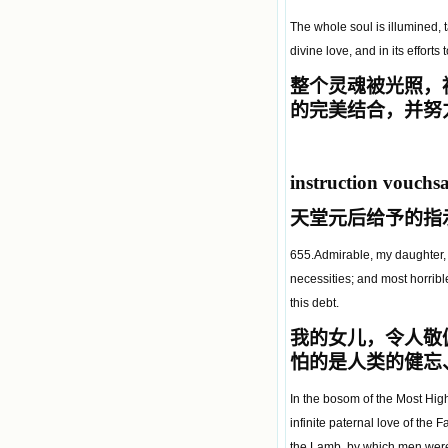
The whole soul is illumined, 
divine love, and in its efforts
整个灵魂被光照，
的完美结合，并努
instruction vouc
天堂元后给予的指
655.Admirable, my daughter, is
necessities; and most horribl
this debt.
我的女儿，令人敬
怕的是人类的健忘
In the bosom of the Most High
infinite paternal love of the 
the Lamb, by which men were 