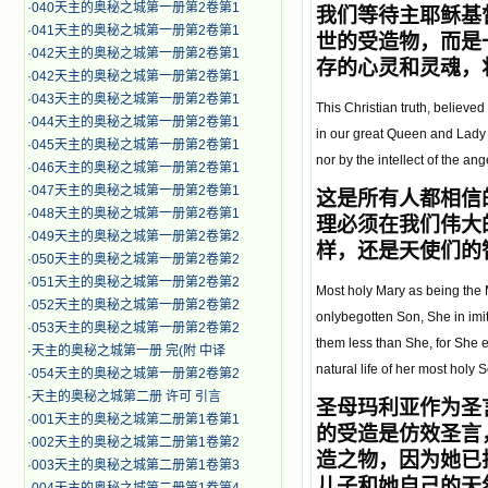
·
040天主的奥秘之城第一册第2卷第1
我们等待主耶稣基
·
041天主的奥秘之城第一册第2卷第1
世的受造物，而是
·
042天主的奥秘之城第一册第2卷第1
存的心灵和灵魂，
·
042天主的奥秘之城第一册第2卷第1
·
043天主的奥秘之城第一册第2卷第1
This Christian truth, believe
·
044天主的奥秘之城第一册第2卷第1
in our great Queen and Lady 
·
045天主的奥秘之城第一册第2卷第1
nor by the intellect of the a
·
046天主的奥秘之城第一册第2卷第1
·
047天主的奥秘之城第一册第2卷第1
这是所有人都相信
·
048天主的奥秘之城第一册第2卷第1
理必须在我们伟大
·
049天主的奥秘之城第一册第2卷第2
样，还是天使们的
·
050天主的奥秘之城第一册第2卷第2
·
051天主的奥秘之城第一册第2卷第2
Most holy Mary as being the Mo
·
052天主的奥秘之城第一册第2卷第2
onlybegotten Son, She in imit
·
053天主的奥秘之城第一册第2卷第2
them less than She, for She e
·
天主的奥秘之城第一册 完(附 中译
natural life of her most holy 
·
054天主的奥秘之城第一册第2卷第2
·
天主的奥秘之城第二册 许可 引言
圣母玛利亚作为圣
·
001天主的奥秘之城第二册第1卷第1
的受造是仿效圣言
·
002天主的奥秘之城第二册第1卷第2
造之物，因为她已
·
003天主的奥秘之城第二册第1卷第3
儿子和她自己的天