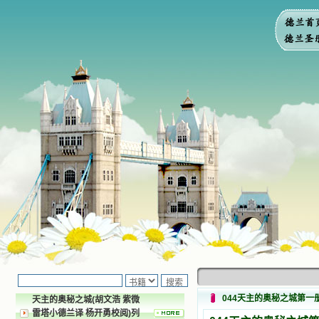
044天主的奥秘之城第一
天主的奥秘之城(胡文浩 紫微
雷塔小德兰译 杨开勇校阅)列