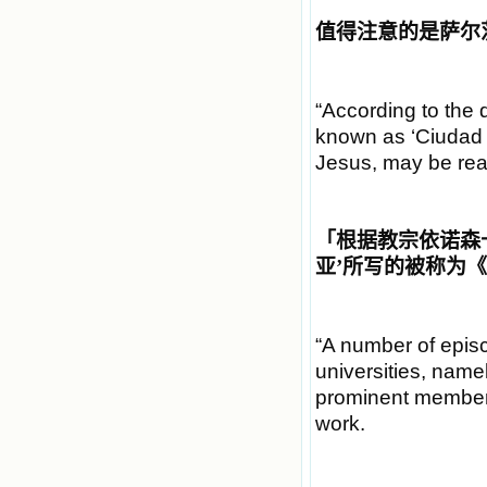
值得注意的是萨尔
“According to the
known as ‘Ciudad 
Jesus, may be read 
「
根据教宗依诺森
亚
’
所写的被称为《
“A number of epis
universities, name
prominent members 
work.