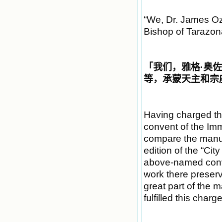
“We, Dr. James Oz
Bishop of Tarazona
「
我们，雅格
·
奥佐
等，承蒙天主和宗
Having charged th
convent of the Imm
compare the manusc
edition of the “Cit
above-named conve
work there preser
great part of the m
fulfilled this cha