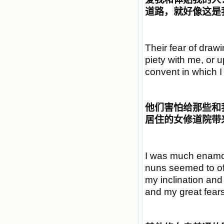
道路，就好像这是
Their fear of draw
piety with me, or 
convent in which I 
他们害怕给那些和
居住的女修道院带
I was much enamour
nuns seemed to off
my inclination and
and my great fears