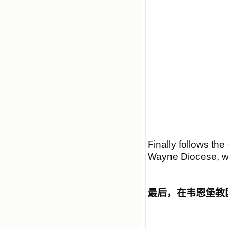
Finally follows the
Wayne Diocese, whe
最后，在韦恩堡教