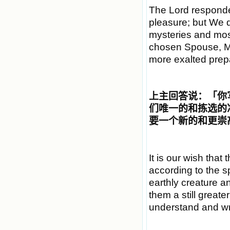
The Lord responded
pleasure; but We d
mysteries and most
chosen Spouse, Mo
more exalted prep
上主回答说
：「
你
们唯一的和拣选的
要一个新的和更崇
It is our wish that 
according to the sp
earthly creature an
them a still greate
understand and wri