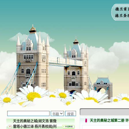
天主的奥秘之城第二册 许
天主的奥秘之城(胡文浩 紫微
雷塔小德兰译 杨开勇校阅)列