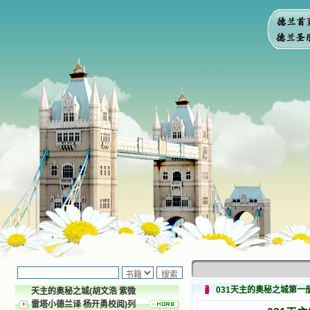
031天主的奥秘之城第一
天主的奥秘之城(胡文浩 紫微
雷塔小德兰译 杨开勇校阅)列