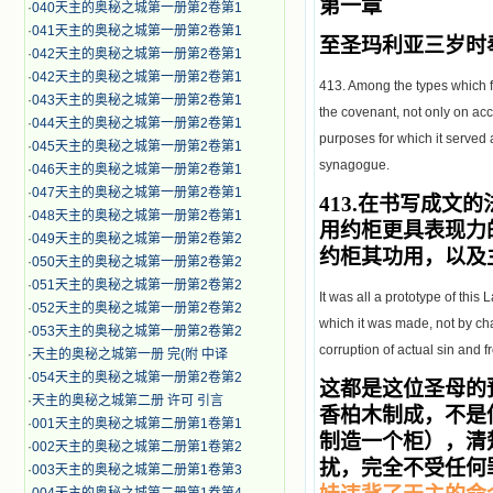
第一章
·
040天主的奥秘之城第一册第2卷第1
·
041天主的奥秘之城第一册第2卷第1
至圣
玛利亚三岁时
·
042天主的奥秘之城第一册第2卷第1
·
042天主的奥秘之城第一册第2卷第1
413. Among the types which f
·
043天主的奥秘之城第一册第2卷第1
the covenant, not only on acco
·
044天主的奥秘之城第一册第2卷第1
purposes for which it served 
·
045天主的奥秘之城第一册第2卷第1
synagogue.
·
046天主的奥秘之城第一册第2卷第1
·
047天主的奥秘之城第一册第2卷第1
413.
在书写成文的
·
048天主的奥秘之城第一册第2卷第1
用约柜更具表现力
·
049天主的奥秘之城第一册第2卷第2
约柜其功用，以及
·
050天主的奥秘之城第一册第2卷第2
·
051天主的奥秘之城第一册第2卷第2
It was all a prototype of thi
·
052天主的奥秘之城第一册第2卷第2
which it was made, not by chan
·
053天主的奥秘之城第一册第2卷第2
corruption of actual sin and f
·
天主的奥秘之城第一册 完(附 中译
·
054天主的奥秘之城第一册第2卷第2
这都是这位圣母的
·
天主的奥秘之城第二册 许可 引言
香柏木制成，不是
·
001天主的奥秘之城第二册第1卷第1
制造一个柜），清
·
002天主的奥秘之城第二册第1卷第2
扰，完全不受任何
·
003天主的奥秘之城第二册第1卷第3