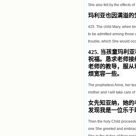
She also felt by the effects o
玛利亚也因满溢的
425. The child Mary, when br
to be admitted among those u
trouble, which She would oc
425.
当孩童玛利亚
祝福。恳求老师接
老师的教导，服从
烦宽容一些。
The prophetess Anne, her teac
mother and I will take care of
女先知亚纳，她的
发现我是一位乐于
Then the holy Child proceede
one She greeted and embraced
She in the duties of their pos