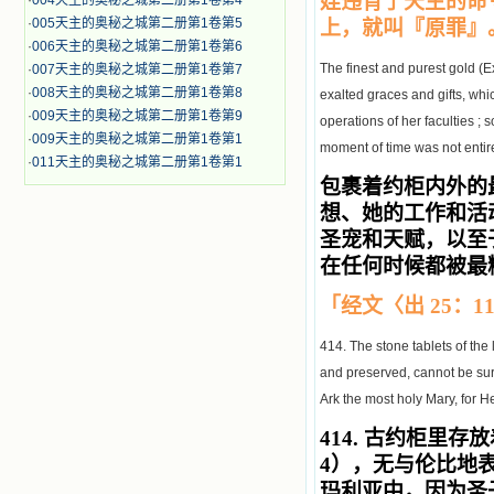
娃违背了天主的命
·
004天主的奥秘之城第二册第1卷第4
·
005天主的奥秘之城第二册第1卷第5
上，就叫『原罪』
·
006天主的奥秘之城第二册第1卷第6
The finest and purest gold (E
·
007天主的奥秘之城第二册第1卷第7
·
008天主的奥秘之城第二册第1卷第8
exalted graces and gifts, whic
·
009天主的奥秘之城第二册第1卷第9
operations of her faculties ; s
·
009天主的奥秘之城第二册第1卷第1
moment of time was not entire
·
011天主的奥秘之城第二册第1卷第1
包裹着约柜内外的
想、她的工作和活
圣宠和天赋，以至
在任何时候都被最
「经文〈出 25：
414. The stone tablets of the
and preserved, cannot be surp
Ark the most holy Mary, for H
414.
古约柜里存放
4），无与伦比地
玛利亚中，因为圣