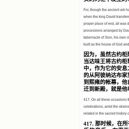
For, though the ancient ark h
when the king David transferr
proper place of rest, all was 
processions arranged by Davi
tabernacle of Sion, his own c
built as the house of God an
因为，虽然古约柜
当达味王将古约柜
中，作为它的安息
的从阿彼纳达布家
到熙雍的帐幕，他
迁到新殿，就是他
417. On all these occasions 
celebrations, amid the strains
related in the sacred history
417.
那时候，在所