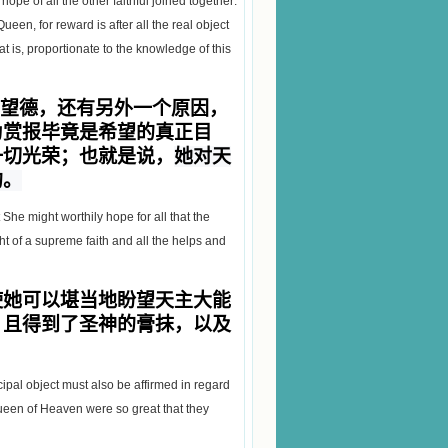
pe of all the other faithful joined together:
een, for reward is after all the real object
at is, proportionate to the knowledge of this
望德，还有另外一个原因，
为赏报毕竟是希望的真正目
一切光荣；也就是说，
她对天
的。
 She might worthily hope for all that the
ht of
a supreme faith and all the helps and
使她可以堪当地盼望天主
大
能
，且得到了圣神的膏抹，
以及
cipal object must also be affirmed in regard
 Queen of Heaven were so great that they