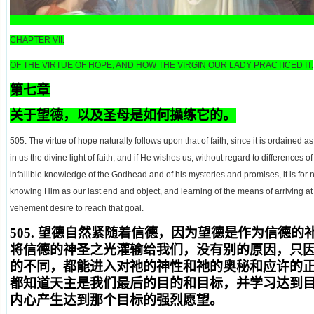
CHAPTER VII.
OF THE VIRTUE OF HOPE, AND HOW THE VIRGIN OUR LADY PRACTICED IT.
第七章
关于望德，以及圣母
是
如何操练它的。
505. The virtue of hope naturally follows upon that of faith, since it is ordained as
in us the divine light of faith, and if He wishes us, without regard to differences o
infallible knowledge of the Godhead and of his mysteries and promises, it is for 
knowing Him as our last end and object, and learning of the means of arriving at
vehement desire to reach that goal.
505.
望德自然紧随着信德，因为望德是作为信德的
将信德的神圣之光灌输给我们，没有别的原因，只
的不同，都能进入对祂的神性和祂的奥秘和应许的
都知道天主是我们最后的目的和目标，并学习达到
内心产生达到那个目标的强烈愿望。