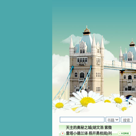
「我的民因无知识而灭亡。你弃掉知识
天主的奥秘之城(胡文浩 紫微
雷塔小德兰译 杨开勇校阅)列