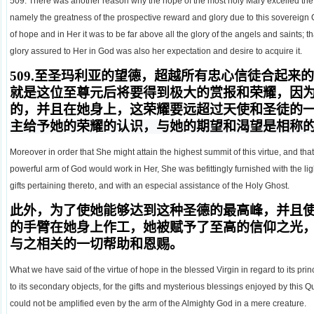
509. There was another reason why the hope of the most holy Mary excelled the ho
namely the greatness of the prospective reward and glory due to this sovereign Qu
of hope and in Her it was to be far above all the glory of the angels and saints; th
glory assured to Her in God was also her expectation and desire to acquire it.
509.
至圣玛利亚的望德，超越所有忠心信徒合起来的
就是这位至尊元后将要得到极大的赏报和荣耀，因
的
，并且在她身上，这荣耀要远超
过
天使和圣徒的
主给予她的荣耀的认识，与她的期望和渴望是相称
Moreover in order that She might attain the highest summit of this virtue, and that
powerful arm of God would work in Her, She was befittingly furnished with the lig
gifts pertaining thereto, and with an especial assistance of the Holy Ghost.
此外，为了使她能够达到这种圣德的最高峰，并且
的
手
臂在她身上作工，她被赋予了至
高
的信仰之光
与之
相关的一切帮助和恩赐。
What we have said of the virtue of hope in the blessed Virgin in regard to its prin
to its secondary objects, for the gifts and mysterious blessings enjoyed by this
could not be amplified even by the arm of the Almighty God in a mere creature.