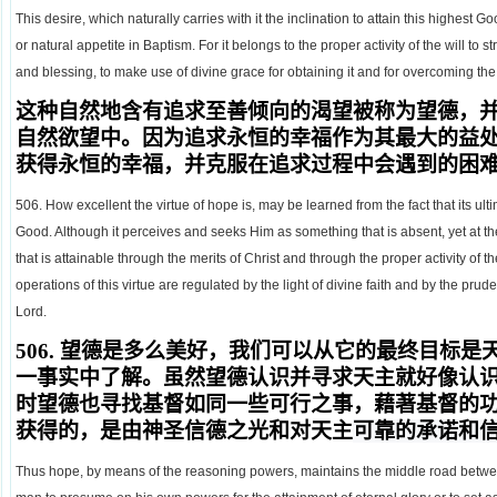
This desire, which naturally carries with it the inclination to attain this highest Go
or natural appetite in Baptism. For it belongs to the proper activity of the will to str
and blessing, to make use of divine grace for obtaining it and for overcoming the di
这种自然地含有追求至善倾向的渴望被称为望德，
自然欲望中。因为追求永恒的幸福作为其最大的益
获得永恒的幸福，并克服在追求过程中会遇到的困
506. How excellent the virtue of hope is, may be learned from the fact that its ult
Good. Although it perceives and seeks Him as something that is absent, yet at t
that is attainable through the merits of Christ and through the proper activity of t
operations of this virtue are regulated by the light of divine faith and by the prude
Lord.
506.
望德是多么美好，我们可以从它的最终目标是
一事实中了解。虽然望德认识并寻求天主就好像认
时望德也寻找基督如同一些可行之事，藉著基督的
获得的，是由神圣信德之光和对天主
可靠的承诺和
Thus hope, by means of the reasoning powers, maintains the middle road betwe