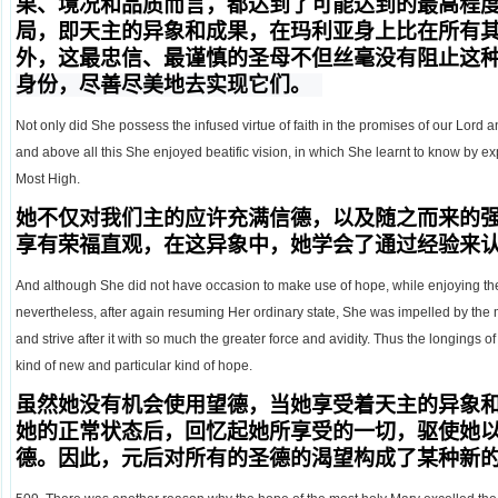
果、境况和品质而言，都达到了可能达到的最高程
局，即天主的异象和成果，在玛利亚身上比在所有
外，这最忠信、最谨慎的圣母不但丝毫没有阻止这
身份，尽善尽美地去实现它们。
Not only did She possess the infused virtue of faith in the promises of our Lord an
and above all this She enjoyed beatific vision, in which She learnt to know by exper
Most High.
她不仅对我们主的应许充满信德，以及随之而来的
享有荣福直观，在这异象中，她学会了通过经验来
And although She did not have occasion to make use of hope, while enjoying the 
nevertheless, after again resuming Her ordinary state, She was impelled by th
and strive after it with so much the greater force and avidity. Thus the longings of
kind of new and particular kind of hope.
虽然她没有机会使用望德，当她享受着天主的异象
她的正常状态后，回忆起她所享受的一切，驱使她
德。因此，元后对所有的圣德的渴望构成了某种新