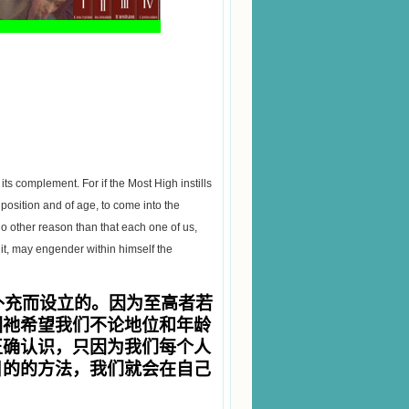
 its complement. For if the Most High instills
f position and of age, to come into the
no other reason than that each one of us,
 it, may engender within himself the
补充而设立的。因为至高者若
因祂希望我们不论地位和年龄
正确认识，只因为我们每个人
目的的方法，我们就会在自己