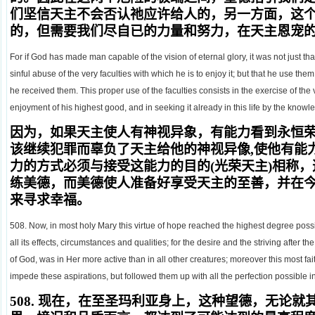
们坚信天主不会否认祂应许给人的，另一方面，这
的，但需要我们尽自已的力量和努力，在天主恩宠
For if God has made man capable of the vision of eternal glory, it was not just tha
sinful abuse of the very faculties with which he is to enjoy it; but that he use the
he received them. This proper use of the faculties consists in the exercise of the
enjoyment of his highest good, and in seeking it already in this life by the know
因为，如果天主使人有神视异象，有能力看到永恒
该继续犯罪而辜负了天主给他的神视异像,使他有能
力的方式必须与接受这能力的目的(光荣天主)相称
练美德，而美德使人准备好享受天主的至善，并在
来寻求幸福。
508. Now, in most holy Mary this virtue of hope reached the highest degree possib
all its effects, circumstances and qualities; for the desire and the striving after the
of God, was in Her more active than in all other creatures; moreover this most fa
impede these aspirations, but followed them up with all the perfection possible in
508.
现在，在至圣玛利亚身上，这种望德，无论就