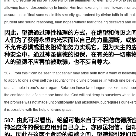
man to presume on his own powers for the attainment of eternal glory or to set as
allowing fear or despondency to hinder Him from exerting himself toward it on a
assurances of final success. In this security, guaranteed by divine faith in all tha
prudent and sound reasoning, man hopes without fear of being deceived and yet
因此，望德通过理性推理的方式，在绝望和假设之
人们为了获得永恒的光荣而以自己的力量臆断，或
不允许恐惧或沮丧阻碍他努力实现它，因为天主的
种安全中，通过神圣信德的担保，在有关的一切事
人的望德不应害怕被欺骗，也不妄自尊大。
507. From this it can be seen that despair may arise both from a want of believin
to apply to one’s own self the security of the divine promises, in which one beli
unattainable in one’s own regard. Between these two dangerous extremes hope di
the confident belief on the one hand that God will not deny to ourselves what He 
the promise was not made unconditionally and absolutely, but requires our exertion 
it is possible with the help of divine grace.
507.
由此可以看出，绝望可能来自于不相信信德所
神圣应许的保证应用到自己身上，亦即虽相信，但
的。因此在这两个危险的极端之间，望德指引我们