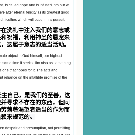
od, is called hope and is infused into our will
ive after eternal felicity as its greatest good
fficulties which will occur in its pursuit.
并在洗礼中注入我们的意志或
处和祝福，利用神圣的恩宠来
难，这属于意志的适当活动。
imate object is God himself, our highest
he same time it seeks Him also as something
he one that hopes for it. The acts and
nt reliance on the infallible promise of the
天主自己，是我们的至善，这
识并寻求不存在的东西，但同
功劳藉著渴望者适当的作为而
信赖来规范的。
en despair and presumption, not permitting