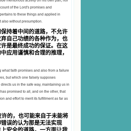
ide meritorious activity on his own part, nor
ccount of the Lord's promises and
t pertains to these things and applied in
 also without presumption.
间保持着中间的道路，不允许
放弃自己功绩的各种作为，也
应许是最终成功的保证。在这
物中应用谨慎和合理的推理，
g what faith promises and also from a failure
eves, but which one falsely supposes
rects us in the safe way, maintaining us in
has promised to all, and on the other, that
and effort to merit its fulfillment as far as
应许的，也可能来自于未能将
却错误的认为那是无法实现
走上安全的道路，一方面让我