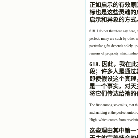
正如启示的
有效
原
标也是这些灵魂的
启示和异象的方式
618. I do not therefore say here, 
perfect; many are such by other me
particular gifts depends solely upo
reasons of propriety which induc
618.
因此，我在此
段；许多人是通过
即使假设这个真理
是一个事实，对天
将它们传达给祂的
The first among several is, that t
and arriving at the perfect union 
High, which comes from revelation
这些理由其中第一