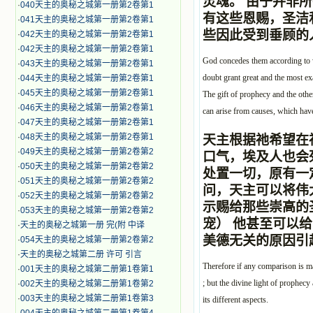
灵魂。 由于并非
·
040天主的奥秘之城第一册第2卷第1
有这些恩赐，圣洁
·
041天主的奥秘之城第一册第2卷第1
些因此受到垂顾的
·
042天主的奥秘之城第一册第2卷第1
·
042天主的奥秘之城第一册第2卷第1
God concedes them according to 
·
043天主的奥秘之城第一册第2卷第1
doubt grant great and the most exa
·
044天主的奥秘之城第一册第2卷第1
·
045天主的奥秘之城第一册第2卷第1
The gift of prophecy and the other
·
046天主的奥秘之城第一册第2卷第1
can arise from causes, which have
·
047天主的奥秘之城第一册第2卷第1
·
048天主的奥秘之城第一册第2卷第1
天主根据祂希望在祂
·
049天主的奥秘之城第一册第2卷第2
口气，埃及人也会
·
050天主的奥秘之城第一册第2卷第2
处置一切，原有一
·
051天主的奥秘之城第一册第2卷第2
问，天主可以将伟
·
052天主的奥秘之城第一册第2卷第2
示赐给那些崇高的
·
053天主的奥秘之城第一册第2卷第2
宠） 他甚至可以
·
天主的奥秘之城第一册 完(附 中译
美德无关的原因引
·
054天主的奥秘之城第一册第2卷第2
·
天主的奥秘之城第二册 许可 引言
Therefore if any comparison is ma
·
001天主的奥秘之城第二册第1卷第1
; but the divine light of prophecy
·
002天主的奥秘之城第二册第1卷第2
·
003天主的奥秘之城第二册第1卷第3
its different aspects.