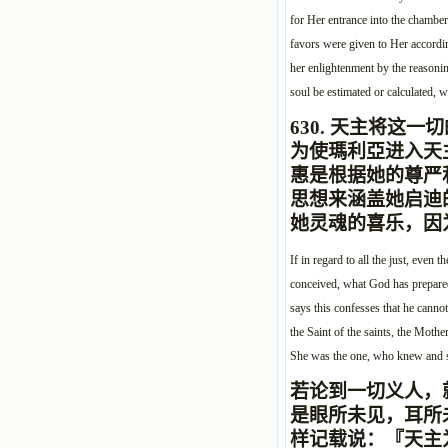
for Her entrance into the chamber 
favors were given to Her accordin
her enlightenment by the reasonin
soul be estimated or calculated, w
630.
天主将这一切
为使瑪利亞进入天
惠是根据她的尊严
思想来涵盖她启迪
她灵魂的喜乐，因
If in regard to all the just, even 
conceived, what God has prepared 
says this confesses that he cannot
the Saint of the saints, the Moth
She was the one, who knew and sa
若论到一切义人，
是眼所未见，耳所
样记载说：『天主