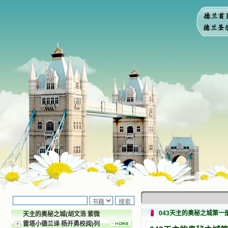
043天主的奥秘之城第一
天主的奥秘之城(胡文浩 紫微
雷塔小德兰译 杨开勇校阅)列