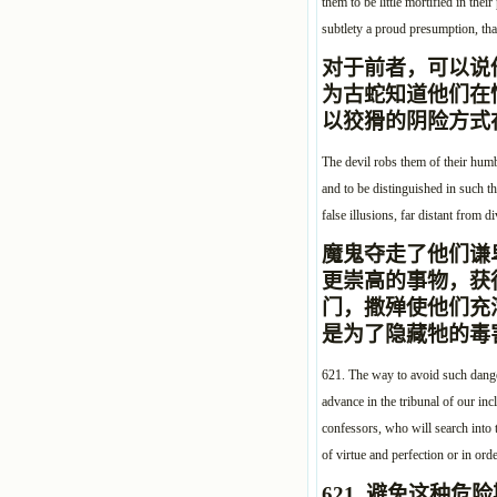
them to be little mortified in thei
subtlety a proud presumption, th
对于前者，可以说
为古蛇知道他们在
以狡猾的阴险方式
The devil robs them of their humb
and to be distinguished in such th
false illusions, far distant from d
魔鬼夺走了他们谦
更崇高的事物，获
门，撒殚使他们充
是为了隐藏牠的毒
621. The way to avoid such danger
advance in the tribunal of our in
confessors, who will search into 
of virtue and perfection or in or
621.
避免这种危险