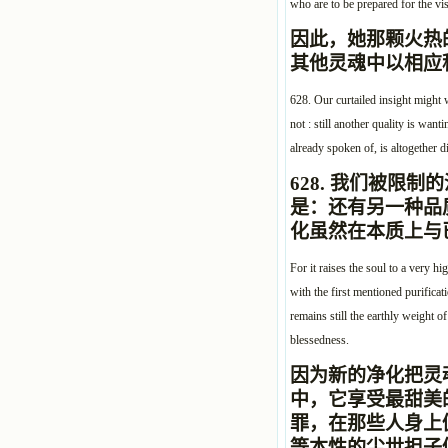
who are to be prepared for the vis
因此，她那颗火热
其他灵魂中以相应
628. Our curtailed insight might w
not : still another quality is want
already spoken of, is altogether di
628.
我们被限制的
是：还有另一种品
化虽然在本质上与
For it raises the soul to a very hi
with the first mentioned purificatio
remains still the earthly weight 
blessedness.
因为新的净化把灵
中，它享受最甜美
罪，在那些人身上
等本性的尘世担子