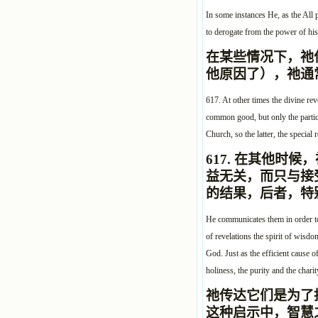
In some instances He, as the All 
to derogate from the power of his 
在某些情况下，祂
他原因了），祂通
617. At other times the divine re
common good, but only the particu
Church, so the latter, the special 
617.
在其他时候，
益无关，而只与接
的结果，后者，特
He communicates them in order to 
of revelations the spirit of wisd
God. Just as the efficient cause o
holiness, the purity and the chari
祂传达它们是为了
这种启示中，智慧