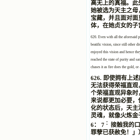
高无上的真福。此
她被选为天主之母
宝藏，并且面对面
体，在她贞女的子
626. Even with all the aforesaid p
beatific vision, since still othe
enjoyed this vision and hence they
reached the state of purity and sa
chases it as fire does the gold, or
626.
即使拥有上述
无法获得荣福直观
个
荣福直观
异象时
来说都更加必要，
化
的状态后，
天
主
灵魂，就像火
炼
金
：
6： 7
接触我的
罪孽已获赦免！」