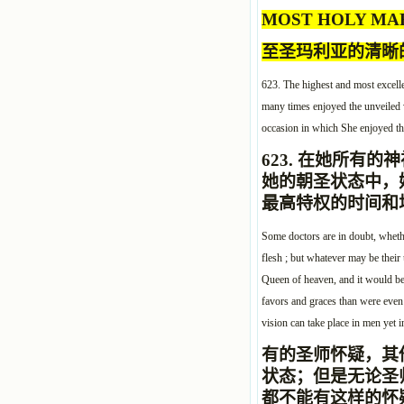
MOST HOLY MA
至圣玛利亚的清晰
623. The highest and most excellen
many times enjoyed the unveiled vi
occasion in which She enjoyed thi
623.
在她所有的神
她的朝圣状态中，
最高特权的时间和
Some doctors are in doubt, whether
flesh ; but whatever may be their 
Queen of heaven, and it would be
favors and graces than were even p
vision can take place in men yet 
有的圣师怀疑，其
状态；但是无论圣
都不能有这样的怀