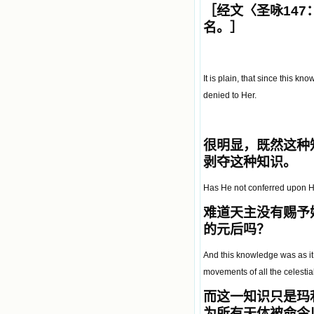
［经文〈圣咏
147
名。
］
It is plain, that since this k
denied to Her.
很明显，既然这种
剥夺这种知识。
Has He not conferred upon He
难道天主没有赐予
的元后吗？
And this knowledge was as it
movements of all the celesti
而这一知识只是玛
为所有天体被命令