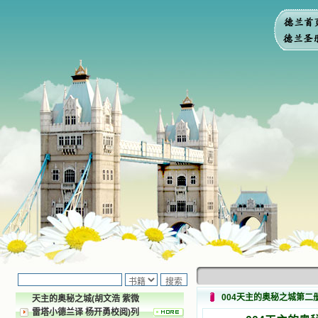
004天主的奥秘之城第二
天主的奥秘之城(胡文浩 紫微
雷塔小德兰译 杨开勇校阅)列