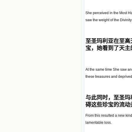
She perceived in the Most Hi
saw the weight of the Divinity
至圣玛利亚在至高
宝，她看到了天主
At the same time She saw and
these treasures and deprived 
与此同时，至圣玛
碍这些珍宝的流动
From this resulted a new kind
lamentable loss.