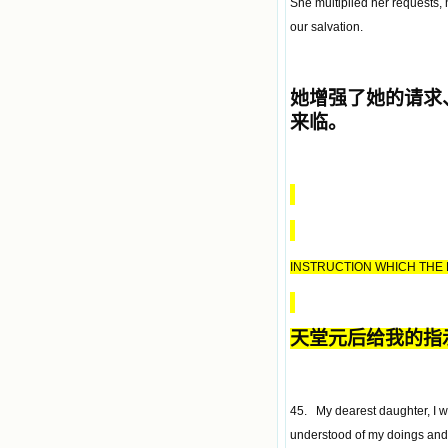
She multiplied her requests, 
our salvation.
她增强了她的请求
来临。
INSTRUCTION WHICH THE
天堂元后给我的指
45. My dearest daughter, I w
understood of my doings and 