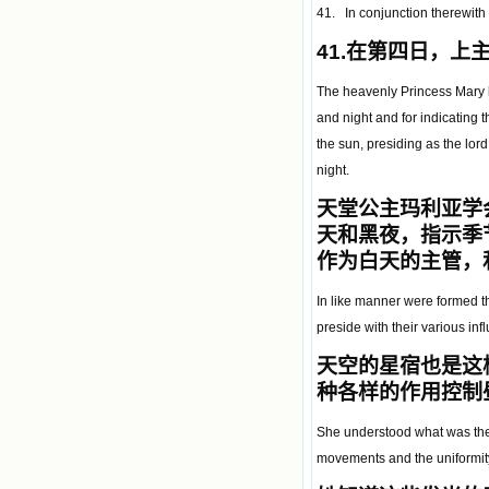
41. In conjunction therewith
41.
在第四日，上
The heavenly Princess Mary 
and night and for indicating 
the sun, presiding as the lord
night.
天堂公主玛利亚学
天和黑夜，指示季
作为白天的主管，
In like manner were formed the
preside with their various in
天空的星宿也是这
种各样的作用控制
She understood what was the m
movements and the uniformity 