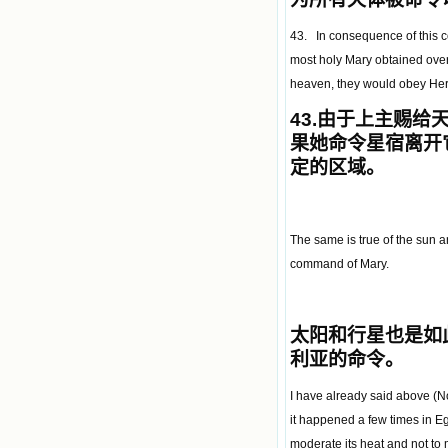
43. In consequence of this c
most holy Mary obtained over
heaven, they would obey Her 
43.
由于上主赐给
果她命令星宿离开
定的区域。
The same is true of the sun a
command of Mary.
太阳和行星也是如
利亚的命令。
I have already said above (No
it happened a few times in E
moderate its heat and not to m