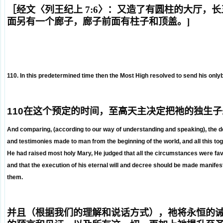
［经文〈列王纪上 7:6〉：
又造了有圆柱的大厅，长
面另有一个廊子，廊子前面有柱子和顶盖。
]
110. In this predetermined time then the Most High resolved to send his onlyb
110
在这个预定的时间，至高天主决定把祂的独生子
And comparing, (according to our way of understanding and speaking), the de
and testimonies made to man from the beginning of the world, and all this toge
He had raised most holy Mary, He judged that all the circumstances were favo
and that the execution of his eternal will and decree should be made manif
them.
并且（根据我们的理解和说话方式），祂将永恒的