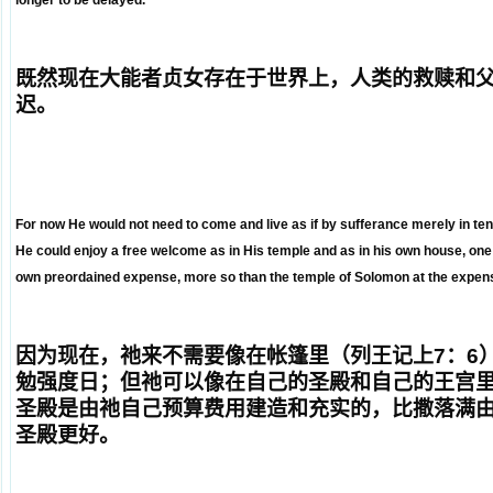
longer to be delayed.
既然现在
大能者贞女
存在于世界上，人类的救赎和
迟。
For now He would not need to come and live as if by sufferance merely in tents
He could enjoy a free welcome as in His temple and as in his own house, one 
own preordained expense, more so than the temple of Solomon at the expense
因为现在，祂来不需要像在帐篷里（列王记上
7
：
6
勉强度日；但祂可以像在自己的圣殿和自己的王宫
圣殿是由祂自己预算费用建造和充实的，比撒落满
圣殿更好。