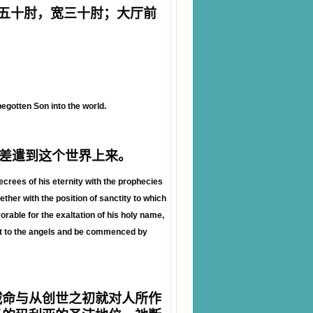
五十肘，宽三十肘；大厅前
egotten Son into the world.
差遣到这个世界上来。
crees of his eternity with the prophecies
ther with the position of sanctity to which
rable for the exaltation of his holy name,
est to the angels and be commenced by
诫命与从创世之初就对人所作