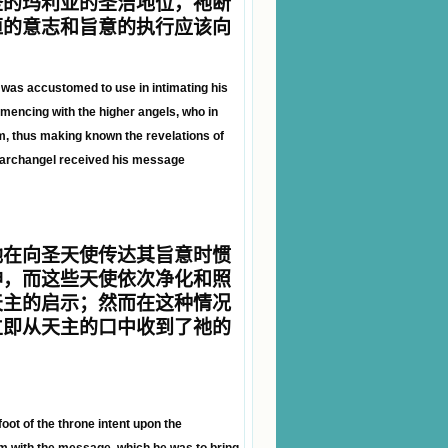
圣的玛利亚的圣洁地位，祂断
恒的意志和旨意的执行应该向
 was accustomed to use in intimating his
ommencing with the higher angels, who in
em, thus making known the revelations of
ly archangel received his message
祂在向圣天使传达其旨意时惯
神，而这些天使依次净化和照
天主的启示；然而在这种情况
立即从天主的口中收到了祂的
foot of the throne intent upon the