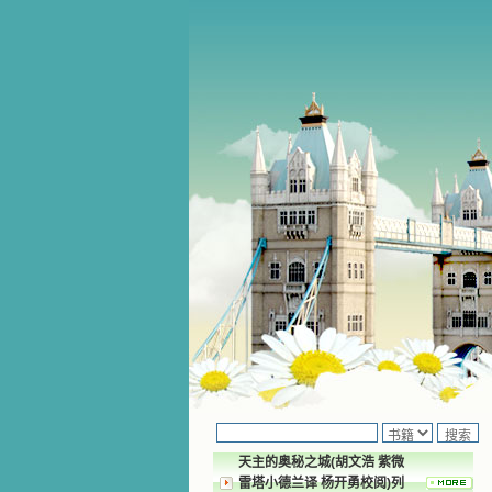
天主的奥秘之城(胡文浩 紫微
雷塔小德兰译 杨开勇校阅)列