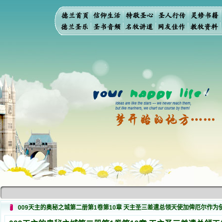
009天主的奥秘之城第二册第1卷第10章 天主圣三差遣总领天使加俾厄尔作