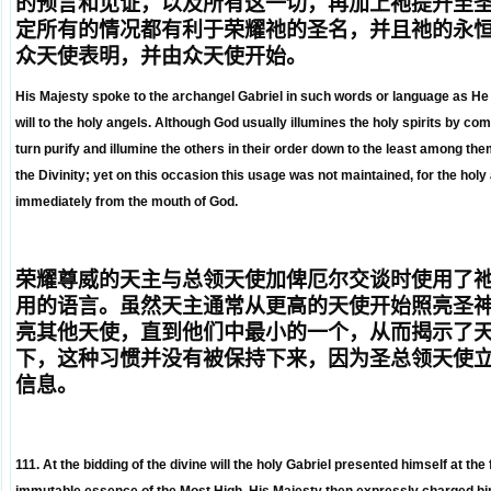
的预言和见证，以及所有这一切，再加上祂提升至
定所有的情况都有利于荣耀祂的圣名，并且祂的永
众天使表明，并由众天使开始。
His Majesty spoke to the archangel Gabriel in such words or language as He
will to the holy angels. Although God usually illumines the holy spirits by c
turn purify and illumine the others in their order down to the least among th
the Divinity; yet on this occasion this usage was not maintained, for the ho
immediately from the mouth of God.
荣耀尊威的天主与总领天使加俾厄尔交谈时使用了
用的语言。虽然天主通常从更高的天使开始照亮圣
亮其他天使，直到他们中最小的一个，从而揭示了
下，这种习惯并没有被保持下来，因为圣总领天使
信息。
111. At the bidding of the divine will the holy Gabriel presented himself at the 