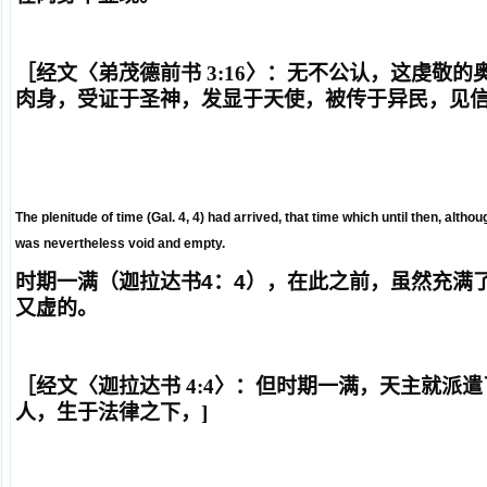
［经文〈弟茂德前书 3:16〉：
无不公认，这虔敬的
肉身，受证于圣神，发显于天使，被传于异民，见
The plenitude of time (Gal. 4, 4) had arrived, that time which until then, altho
was nevertheless void and empty.
时期一满（迦拉达书
4
：
4
），在此之前，虽然充满
又虚的。
［经文〈迦拉达书 4:4〉：
但时期一满，天主就派遣
人，生于法律之下，
]