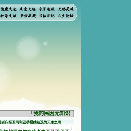
「我的民因无知识而灭亡。你弃掉知识，我也
为使者向至圣玛利亚恭报她被选为天主之母