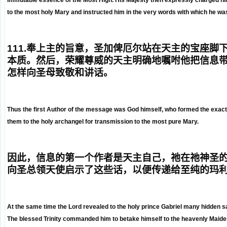
immutable essence of the Most High. His Majesty then expressly charged hi
to the most holy Mary and instructed him in the very words with which he wa
111.
奉上主的旨意，圣加俾厄尔站在天主的宝座脚
本质。然后，荣耀尊威的天主明确地嘱咐他把信息
怎样向圣母致敬和讲话。
Thus the first Author of the message was God himself, who formed the exact 
them to the holy archangel for transmission to the most pure Mary.
因此，信息的第一个作者是天主自己，祂在祂神圣
向圣总领天使启示了这些话，以便传递给至纯的玛
At the same time the Lord revealed to the holy prince Gabriel many hidden 
The blessed Trinity commanded him to betake himself to the heavenly Maiden