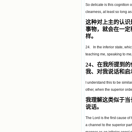
So delicate is this cognition of
clearness, at least so long as
这种对上主的认识
事物，就会在一定
样。
24. In the inferior state, wh
teaching me, speaking to me
24
、在我所提到的
我、对我说话和启
I understand this to be simi
other, when the superior order
我理解这类似于当
说话。
The Lord is the first cause of
a channel to the superior par