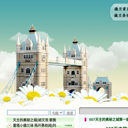
007天主的奥秘之城第一
天主的奥秘之城(胡文浩 紫微
雷塔小德兰译 杨开勇校阅)列