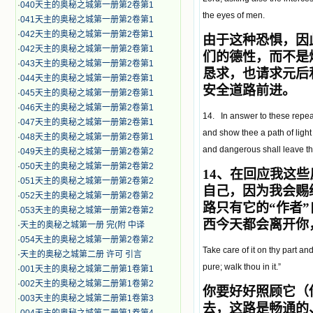
·
040天主的奥秘之城第一册第2卷第1
the eyes of men.
·
041天主的奥秘之城第一册第2卷第1
·
042天主的奥秘之城第一册第2卷第1
由于这种恐惧，因
·
042天主的奥秘之城第一册第2卷第1
们的德性，而不是
·
043天主的奥秘之城第一册第2卷第1
恳求，也请求元后
·
044天主的奥秘之城第一册第2卷第1
安全道路前进。
·
045天主的奥秘之城第一册第2卷第1
·
046天主的奥秘之城第一册第2卷第1
14. In answer to these repeated
·
047天主的奥秘之城第一册第2卷第1
and show thee a path of light
·
048天主的奥秘之城第一册第2卷第1
and dangerous shall leave th
·
049天主的奥秘之城第一册第2卷第2
·
050天主的奥秘之城第一册第2卷第2
14
、在回应我这些
·
051天主的奥秘之城第一册第2卷第2
自己，因为我会赐
·
052天主的奥秘之城第一册第2卷第2
路只有它的
“
作者
”
·
053天主的奥秘之城第一册第2卷第2
西今天都会离开你
·
天主的奥秘之城第一册 完(附 中译
·
054天主的奥秘之城第一册第2卷第2
Take care of it on thy part and
·
天主的奥秘之城第二册 许可 引言
pure; walk thou in it.”
·
001天主的奥秘之城第二册第1卷第1
·
002天主的奥秘之城第二册第1卷第2
你要好好照顾它（
·
003天主的奥秘之城第二册第1卷第3
去，这路是畅通的