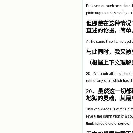
But even on such occasions I 
plain arguments, simple, ord
但即使在这种情况
直述的论据，简单
At the same time I am urged t
与此同时，我又被
（根据上下文理解
20. Although all these things
ruin of any soul, which has d
20
、虽然这一切都
地狱的灵魂，其最
This knowledge is withheld fr
reveal the damnation of a sou
think I should die of sorrow.