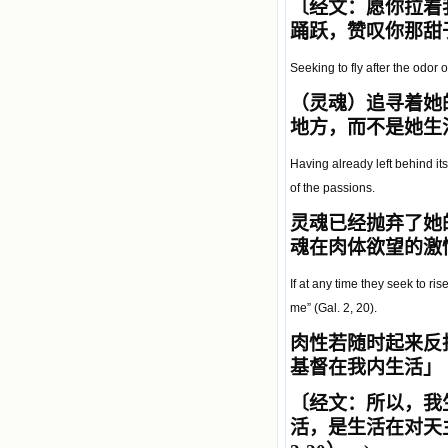
〔经文：愿你拉着
踊跃，赞叹你那甜于
Seeking to fly after the odor o
（
灵魂）追寻着她
地方，而不是她生
Having already left behind its
of the passions.
灵魂
已经抛弃了她
魂在肉体欲望的激
If at any time they seek to rise
me” (Gal. 2, 20).
肉性
若随时起来反
基督在我内生活」（
〔经文：所以，我
活，是生活在对天