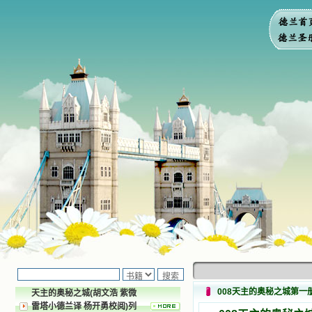
008天主的奥秘之城第一
天主的奥秘之城(胡文浩 紫微
雷塔小德兰译 杨开勇校阅)列