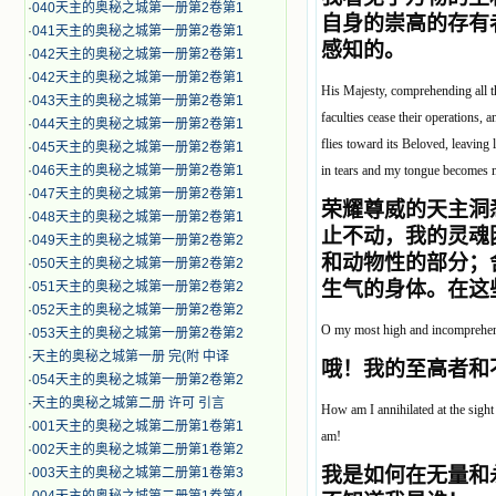
·
040天主的奥秘之城第一册第2卷第1
自身的崇高的存有
·
041天主的奥秘之城第一册第2卷第1
感知的。
·
042天主的奥秘之城第一册第2卷第1
·
042天主的奥秘之城第一册第2卷第1
His Majesty, comprehending all th
·
043天主的奥秘之城第一册第2卷第1
faculties cease their operations, 
·
044天主的奥秘之城第一册第2卷第1
flies toward its Beloved, leaving
·
045天主的奥秘之城第一册第2卷第1
·
046天主的奥秘之城第一册第2卷第1
in tears and my tongue becomes 
·
047天主的奥秘之城第一册第2卷第1
荣耀尊威的天主洞
·
048天主的奥秘之城第一册第2卷第1
止不动，我的灵魂
·
049天主的奥秘之城第一册第2卷第2
和动物性的部分；
·
050天主的奥秘之城第一册第2卷第2
生气的身体。在这
·
051天主的奥秘之城第一册第2卷第2
·
052天主的奥秘之城第一册第2卷第2
O my most high and incomprehens
·
053天主的奥秘之城第一册第2卷第2
·
天主的奥秘之城第一册 完(附 中译
哦！我的至高者和
·
054天主的奥秘之城第一册第2卷第2
·
天主的奥秘之城第二册 许可 引言
How am I annihilated at the sigh
·
001天主的奥秘之城第二册第1卷第1
am!
·
002天主的奥秘之城第二册第1卷第2
我是如何在无量和
·
003天主的奥秘之城第二册第1卷第3