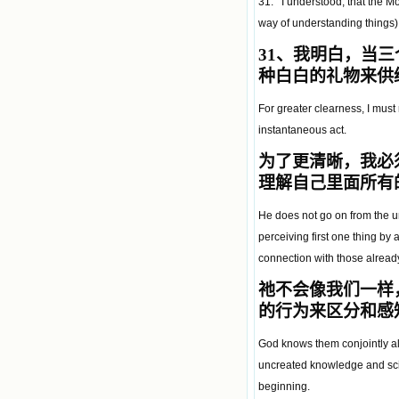
31. I understood, that the M
way of understanding things),
31
、我明白，当三
种白白的礼物来供
For greater clearness, I must
instantaneous act.
为了更清晰，我必
理解自己里面所有
He does not go on from the u
perceiving first one thing by 
connection with those alrea
祂不会像我们一样
的行为来区分和感
God knows them conjointly all
uncreated knowledge and scien
beginning.