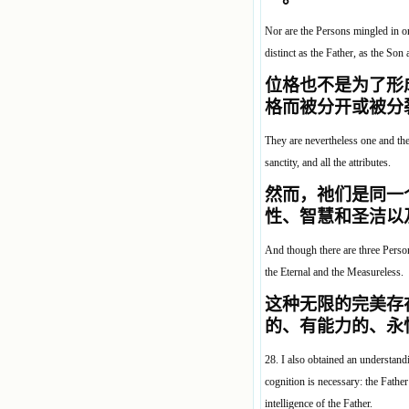
Nor are the Persons mingled in or
distinct as the Father, as the Son
位格也不是为了形
格而被分开或被分
They are nevertheless one and the
sanctity, and all the attributes.
然而，祂们是同一
性、智慧和圣洁以
And though there are three Person
the Eternal and the Measureless.
这种无限的完美存
的、有能力的、永
28. I also obtained an understand
cognition is necessary: the Fath
intelligence of the Father.