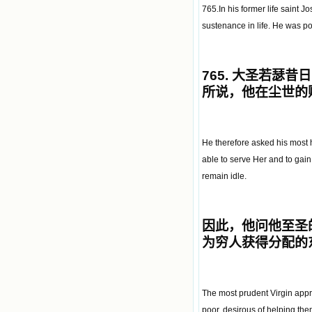
765.In his former life saint 
sustenance in life. He was po
765.
大圣若瑟昔日
所说，他在尘世的
He therefore asked his most h
able to serve Her and to gain
remain idle.
因此，他问他至圣
为穷人获得分配的
The most prudent Virgin appro
poor, desirous of helping the