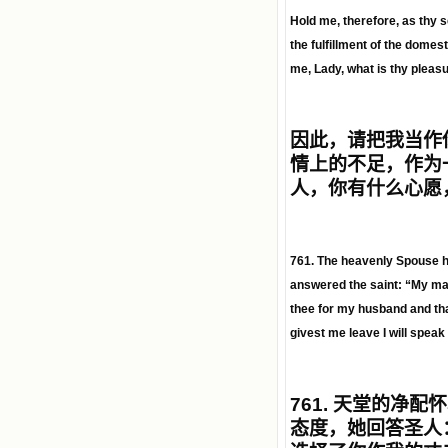
Hold me, therefore, as thy s
the fulfillment of the domes
me, Lady, what is thy pleasure
因此，请把我当作
情上的不足，作为
人，你有什么心愿
761. The heavenly Spouse h
answered the saint: “My mast
thee for my husband and that
givest me leave I will speak
761.
天堂的净配怀
态度，她回答圣人