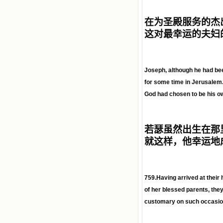
在为圣殿服务的杰
这对最幸运的夫妇
Joseph, although he had been
for some time in Jerusalem
God had chosen to be his o
若瑟虽然出生在那
就这样，他幸运地
759.Having arrived at their
of her blessed parents, they
customary on such occasio