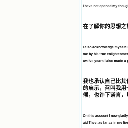
I have not opened my thoug
在了解你的思想之
I also acknowledge myself un
me by his true enlightenment
twelve years I also made a 
我也承认自己比其
的启示
，
召叫我用
候，也许下诺言，
On this account I now gladly
aid Thee, as far as in me lie