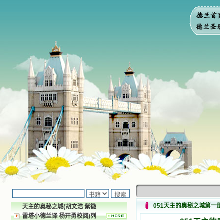
051天主的奥秘之城第一
天主的奥秘之城(胡文浩 紫微
雷塔小德兰译 杨开勇校阅)列