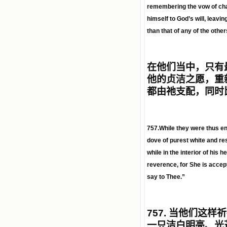
remembering the vow of cha
himself to God’s will, leavin
than that of any of the othe
在他们当中，只有
他的贞洁之愿，重
都由祂支配，同时
757.While they were thus en
dove of purest white and re
while in the interior of his
reverence, for She is accept
say to Thee.”
757.
当他们这样祈
一只洁白明亮、光