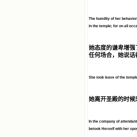
The humility of her behavio
in the temple; for on all o
她态度的谦卑增强
任何场合，她说话
She took leave of the temple
她离开圣殿的时候
In the company of attendant
betook Herself with her spo