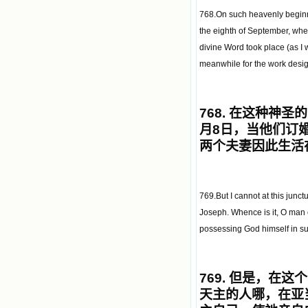
768.On such heavenly beginn
the eighth of September, when
divine Word took place (as I 
meanwhile for the work desig
768.
在这种神圣的
月
8
日，当他们订
两个夫妻因此生活
769.But I cannot at this junc
Joseph. Whence is it, O man 
possessing God himself in s
769.
但是，在这个
天主的人哪，在亚