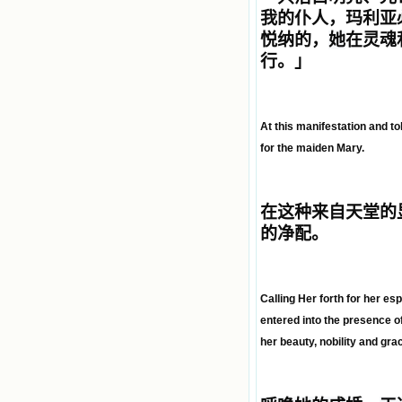
我的仆人，玛利亚
悦纳的，
她
在灵魂
行。
」
At this manifestation and t
for the maiden Mary.
在这种来自天堂的
的净配。
Calling Her forth for her e
entered into the presence of
her beauty, nobility and gr