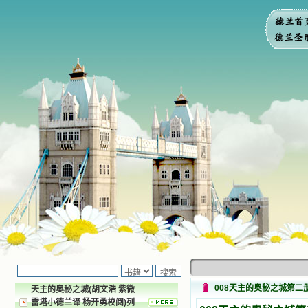
008天主的奥秘之城第二
天主的奥秘之城(胡文浩 紫微
雷塔小德兰译 杨开勇校阅)列