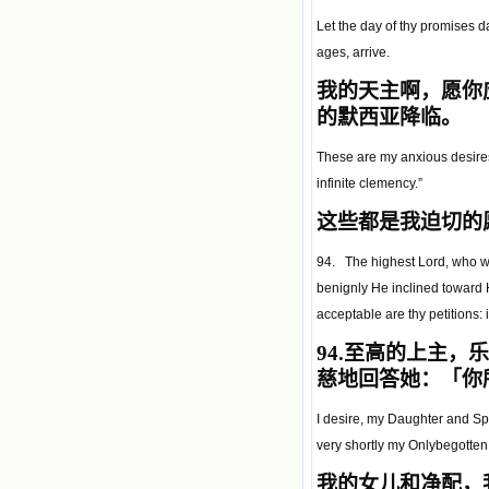
Let the day of thy promises d
ages, arrive.
我的天主啊，愿你
的默西亚降临。
These are my anxious desires
infinite clemency.”
这些都是我迫切的
94. The highest Lord, who wi
benignly He inclined toward 
acceptable are thy petitions: 
94.
至高的上主，乐
慈地回答她：
「
你
I desire, my Daughter and Spo
very shortly my Onlybegotten 
我的女儿和净配，