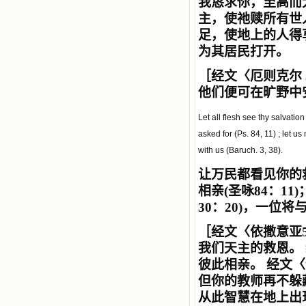
我恳求你，至高而
主，使祂赎所有世
足，使地上的人得享
为其居民打开。
［经文〈厄则克尔 3
他们便可在旷野中
Let all flesh see thy salvatio
asked for (Ps. 84, 11) ; let u
with us (Baruch. 3, 38).
让万民都看见你的救
相亲(圣咏84：1
30：20)，一位将
［经文〈依撒意亚52
我们天主的救恩。
彼此相亲。
经文〈
但你的教师再不躲
从此智慧在地上出