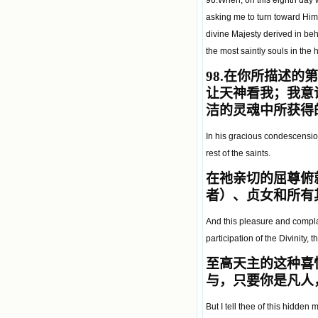
98.When, on this eighth day 
asking me to turn toward Him 
divine Majesty derived in beh
the most saintly souls in the h
98.
在你所描述的第
让天神看我；我意
洁的灵魂中所获得
In his gracious condescension
rest of the saints.
在祂亲切的屈尊俯
者）、贞女和所有
And this pleasure and compla
participation of the Divinity, 
至高天主的这种喜
与，只要你是凡人
But I tell thee of this hidden 