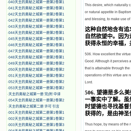
·
040天主的奥秘之城第一册第2卷第1
This desire, which naturally ca
·
041天主的奥秘之城第一册第2卷第1
or natural appetite in Baptism. 
·
042天主的奥秘之城第一册第2卷第1
and blessing, to make use of d
·
042天主的奥秘之城第一册第2卷第1
·
043天主的奥秘之城第一册第2卷第1
这种自然地含有追
·
044天主的奥秘之城第一册第2卷第1
自然欲望中。因为
·
045天主的奥秘之城第一册第2卷第1
获得永恒的幸福，
·
046天主的奥秘之城第一册第2卷第1
·
047天主的奥秘之城第一册第2卷第1
506. How excellent the virtue 
·
048天主的奥秘之城第一册第2卷第1
Good. Although it perceives 
·
049天主的奥秘之城第一册第2卷第2
that is attainable through the
·
050天主的奥秘之城第一册第2卷第2
operations of this virtue are r
·
051天主的奥秘之城第一册第2卷第2
·
052天主的奥秘之城第一册第2卷第2
Lord.
·
053天主的奥秘之城第一册第2卷第2
506.
望德是多么美
·
天主的奥秘之城第一册 完(附 中译
一事实中了解。虽
·
054天主的奥秘之城第一册第2卷第2
时望德也寻找基督
·
天主的奥秘之城第二册 许可 引言
·
001天主的奥秘之城第二册第1卷第1
获得的，是由神圣
·
002天主的奥秘之城第二册第1卷第2
Thus hope, by means of the 
·
003天主的奥秘之城第二册第1卷第3