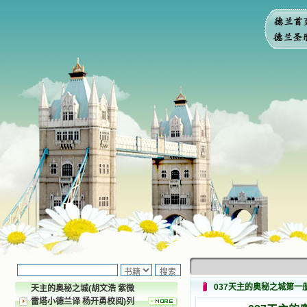
037天主的奥秘之城第一
天主的奥秘之城(胡文浩 紫微
雷塔小德兰译 杨开勇校阅)列