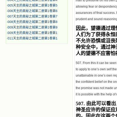
·
004天主的奥秘之城第二册第1卷第4
man to presume on his own pow
·
005天主的奥秘之城第二册第1卷第5
allowing fear or despondency
·
006天主的奥秘之城第二册第1卷第6
assurances of final success. I
·
007天主的奥秘之城第二册第1卷第7
prudent and sound reasoning,
·
008天主的奥秘之城第二册第1卷第8
·
009天主的奥秘之城第二册第1卷第9
因此，望德通过理
·
009天主的奥秘之城第二册第1卷第1
人们为了获得永恒
·
011天主的奥秘之城第二册第1卷第1
不允许恐惧或沮丧
种安全中，通过神
人的望德不应害怕
507. From this it can be seen
to apply to one’s own self th
unattainable in one’s own re
the confident belief on the o
the promise was not made uncon
it is possible with the help of
507.
由此可以看出
神圣应许的保证应
的。因此在这两个