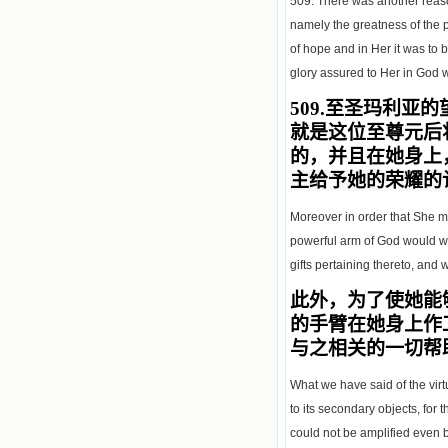
509. There was another reason
namely the greatness of the p
of hope and in Her it was to b
glory assured to Her in God w
509.
至圣玛利亚的
就是这位至尊元后
的
，并且在她身上
主给予她的荣耀的
Moreover in order that She mig
powerful arm of God would wor
gifts pertaining thereto, and 
此外，为了使她能
的
手
臂在她身上作
与之
相关的一切帮
What we have said of the virtu
to its secondary objects, for
could not be amplified even b