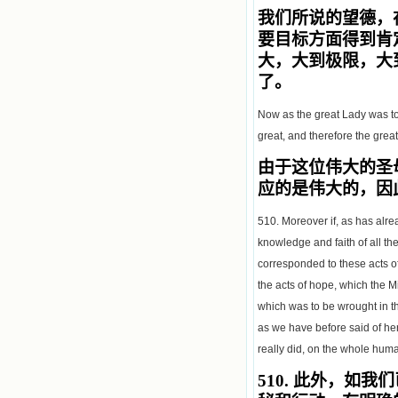
我们所说的望德，
要目标方面得到肯
大，大到极限，大
了。
Now as the great Lady was to
great, and therefore the great
由于这位伟大的圣
应的是伟大的，因
510. Moreover if, as has alre
knowledge and faith of all the
corresponded to these acts o
the acts of hope, which the Mi
which was to be wrought in th
as we have before said of her
really did, on the whole hum
510.
此外，如我们