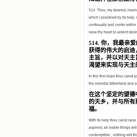
514. Thou, my dearest, havin
which I practiced by its help
continually and confer within
raise thy heart to ardent desi
514.
你，我最亲爱
获得的伟大的启迪
主旨，并以对天主
渴望来实现与天主
In this firm hope thou canst a
the celestial fatherland and 
在这个坚定的望德
的天乡，并与所有
福。
With its help thou canst rais
aspirest; all visible things 
contemptible ; nothing wilt th