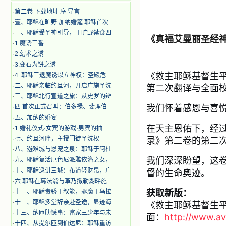
·
第二卷 下载地址 序 导言
·
壹、耶稣在旷野 加纳婚筵 耶稣首次
·
一、耶稣受圣神引导，于旷野禁食四
《真福艾曼丽圣经
·
1.魔诱三番
·
2.幻术之诱
·
3.变石为饼之诱
《救主耶稣基督生
·
4. 耶稣三退魔诱以立神权：圣殿危
·
二、耶稣亲临约旦河，开启广施圣洗
第二次翻译与全面
·
三、耶稣北行宣道之旅：从史罗的辩
我们怀着感恩与喜
·
四 首次正式召叫：伯多禄、斐理伯
·
五、加纳的婚宴
在天主恩佑下，
经
·
1.婚礼仪式·女宾的游戏·男宾的抽
·
七、约旦河畔，主授门徒圣洗权
录》第二卷的
第二
·
八、避难城与恩宠之泉：耶稣于阿杜
我们深深盼望，这
·
九、耶稣复活厄色尼派雅依洛之女，
·
十、耶稣巡讲三城：布道轻财帛，广
督的生命奥迹。
·
六 耶稣在葛法翁与革乃撒勒湖畔施
获取新版：
·
十一、耶稣责骄于叔能，驱魔于乌拉
·
十二、耶稣多堂辞亲赴圣途，显迹海
《救主耶稣基督生
·
十三、纳匝肋憾事：富家三少年与未
面：
http://www.av
·
十四、从提尔匝到伯达尼：耶稣重访