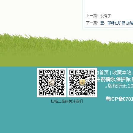
上一篇：没有了
下一篇：
壹、耶稣在旷野 加
设为首页
|
收藏本站
愿天主祝福你,保护你
版权所无 2006
粤ICP备070
扫描二维码关注我们