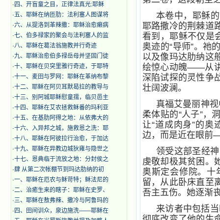
·
四、开盲童之目，正律法真光:耶稣
本卷中，耶稣的
·
五、耶稣在纳匝肋：法利塞人图谋将
耶路撒冷的荆棘道
·
六、从提洛到革辣撒：耶稣治愈癞病
看到，耶稣不仅是
·
七、伯多禄家的聚会与法利塞人的监
奥迹的“导师”。
·
八、耶稣在葛法翁施教并行奇迹
以及像玛达肋纳这
·
九、耶稣治愈伯多禄岳母并坚固门徒
绘惊心动魄——从
·
十、耶稣在贝突里雅行奇迹，于耶特
深陷试探的灵性争
·
十一、麦田与罗网：耶稣在革纳布黎
壮阔波澜。
·
十二、耶稣在阿贝耳默曷拉的教导与
·
十三、别阿城耶稣慰童孺，临贝邑主
真福艾曼丽神视
·
十四、耶稣在艾农拯救稣番的玛利亚
柔体贴的“人子”
·
十五、在基肋阿得之地：从依弗大的
让“道成肉身”的
·
十六、入异邦之城，施救恩之洗：耶
边，而是近在眼前
·
十八、耶稣在阿彼拉行治愈，于加达
·
十九、耶稣在异教边城狄雍与隐世之
领受这部圣经神
·
十七、恩典临于流放之地：分封侯之
虔敬却极其贫困。
·
肆 从第二次帐棚节到玛达肋纳的初
奥斯定会修院。十
·
一、耶稣在厄农与稣苛特；稣法尼的
留，从此卧床直至
·
二、治癒生来的瞎子：耶稣在史罗、
吾主五伤。她逐渐
·
三、耶稣在敖弗辣、撒冷与阿鲁玛的
来访者中包括当
·
四、田间训众，泉边施洗——耶稣在
彻底改变了他的生