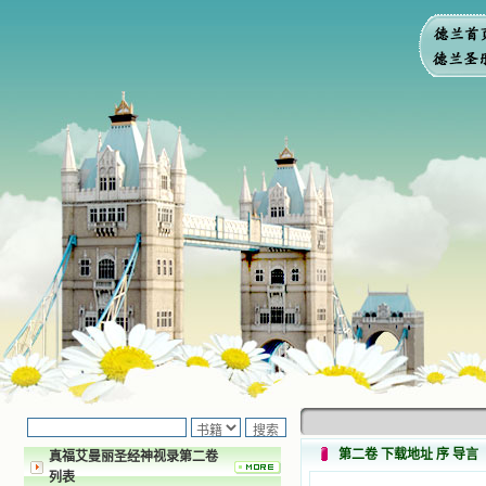
第二卷 下载地址 序 导言
真福艾曼丽圣经神视录第二卷
列表