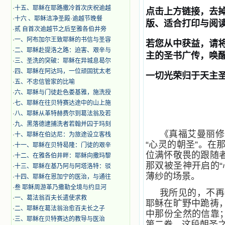
·
十五、耶稣在耶路撒冷首次庆祝逾越
点击上方链接，去掉
·
十六 、耶稣洁净圣殿·逾越节晚餐
版、适合打印与阅读
·
贰 自首次逾越节之后至雅各伯井旁
·
一、阿布加尔王致耶稣的书信与圣容
若您从中获益，请
·
二、耶稣赴提洛之路：迫害、艰辛与
主的圣书广传，唤
·
三、圣洗的突破：耶稣在异城息曷尔
·
四、耶稣在阿达玛，一位顽固犹太老
一切光荣归于天主
·
五、不忠信管家的比喻
·
六、耶稣与门徒赴色娄基雅，施洗授
·
七、耶稣在往贝特赛达途中的山上施
·
八、耶稣从革特赫费尔到葛法翁及若
·
九、黑落德逮捕洗者若翰并囚于玛刻
《真福艾曼丽修
·
十、耶稣在伯达尼：为旅途设立客栈
“心灵的朝圣”。
·
十一、耶稣在贝特曷隆：门徒的艰辛
位满怀敬畏的跟随
·
十二、在雅各伯井畔：耶稣向撒玛黎
那双被圣神开启的
·
十三、耶稣在基乃阿与阿塔洛特：驳
薄纱的场景。
·
十四、耶稣在恩加宁的医治，与通往
·
叁 耶稣周游革乃撒勒全境与约旦河
我所见的，不再
·
一、葛法翁百夫长遣使求救
耶稣在旷野中跪祷
·
二、耶稣在葛法翁治愈百夫长之子
中那份全然的信靠
·
三、耶稣在贝特赛达的教导与医治
第二卷，这段朝圣