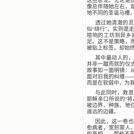
这些恩宠。无论是
像总伴随她左右，
地不同的圣诞马槽
透过她清澈的灵
似“绕行”，实则
喧响的工坊到异乡
足。这不是策略，
被贴上标签，却始
其中最动人的，
并非一蹴而就的仪
故事如一面明镜：
面对旧我的纠缠—
而是在软弱中，为
与此同时，救恩
耶稣亲口所说的“
被边界、种族、地
遥远的边疆。
因此，这一卷也
愈病者，宽恕罪人