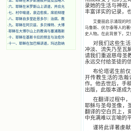
·
五、耶稣在米罗斯施教并提及加略人
录她的生活与神视，
·
六、耶稣在米罗斯山上讲道，并应允
丰富详实的记录，
·
七、村中喻道，泉边愈疾，席前辩理
·
八、耶稣自多堂赴恩多尔：治病、教
艾曼丽启示涌现的时
·
九、耶稣在阿贝兹、多贝辣特、大博
马鲁斯、伏尔泰等人的著
·
耶稣在大博尔山上的教诲与塞浦路斯
史人物。在此背景下，艾
·
十、耶稣在基斯卡拉的预言与治愈外
对我们这些生活
·
十一、耶稣在加巴辣讲道，玛达肋纳
冲淡、流失乃至瓦
请我们重返慈母圣
永远交付给圣徒的信
布伦塔诺生前仅
开传教生活的浩瀚
作。他去世后，手稿
出版，此版本遂成
在翻译过程中，
耶稣与圣母圣像，
翻译的空白页上，
中充满难以言喻的
谨将此译著虔献