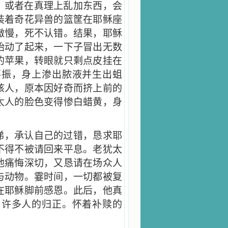
，或者在真理上乱加东西，会
装着奇花异兽的篮筐在耶稣座
傲慢，死不认错。结果，耶稣
始动了起来，一下子冒出无数
的苹果，转眼就只剩点皮挂在
不振，身上渗出脓液并生出蛆
骇人，原本因好奇而挤上前的
太人的脸色变得惨白蜡黄，身
涕，承认自己的过错，恳求耶
不得不被请回来平息。老犹太
他痛悔深切，又恳请在场众人
与动物。霎时间，一切都被复
在耶稣脚前感恩。此后，他真
了许多人的归正。怀着补赎的