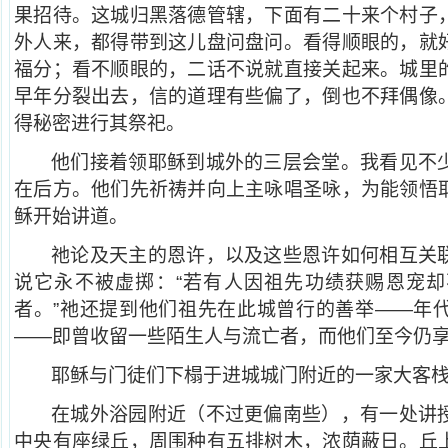
果招待。这城归黑落德管辖，下面有二十来个村子
外人来，都得带到这儿盘问盘问。看得顺眼的，就
福分；看不顺眼的，二话不说就直接关起来。城里
早年分裂出去，信的道理有些偏了，倒也不拜偶像
得秘密进行其祭祀。
他们接着领耶稣到城外的三层会堂。我看见不
在后方。他们先祈祷并向上主咏唱圣咏，为能领悟
稣开始讲道。
祂论及天主的恩许，以及这些恩许如何相互关
说它永不被虚掷：“若有人因祖先功绩获赐恩宠
者。”祂还提到他们祖先在此城曾行的善举——年
——即曾收留一些陌生人与流亡者，而他们至今仍
耶稣与门徒们下榻于进城城门附近的一家大客
在城外浴园附近（不过更偏南些），有一处讲
中央有座绿丘，周围种有五排树木，浓荫蔽日。丘