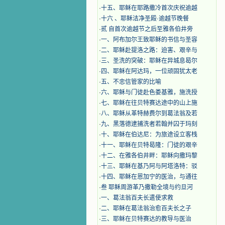
·
十五、耶稣在耶路撒冷首次庆祝逾越
·
十六 、耶稣洁净圣殿·逾越节晚餐
·
贰 自首次逾越节之后至雅各伯井旁
·
一、阿布加尔王致耶稣的书信与圣容
·
二、耶稣赴提洛之路：迫害、艰辛与
·
三、圣洗的突破：耶稣在异城息曷尔
·
四、耶稣在阿达玛，一位顽固犹太老
·
五、不忠信管家的比喻
·
六、耶稣与门徒赴色娄基雅，施洗授
·
七、耶稣在往贝特赛达途中的山上施
·
八、耶稣从革特赫费尔到葛法翁及若
·
九、黑落德逮捕洗者若翰并囚于玛刻
·
十、耶稣在伯达尼：为旅途设立客栈
·
十一、耶稣在贝特曷隆：门徒的艰辛
·
十二、在雅各伯井畔：耶稣向撒玛黎
·
十三、耶稣在基乃阿与阿塔洛特：驳
·
十四、耶稣在恩加宁的医治，与通往
·
叁 耶稣周游革乃撒勒全境与约旦河
·
一、葛法翁百夫长遣使求救
·
二、耶稣在葛法翁治愈百夫长之子
·
三、耶稣在贝特赛达的教导与医治