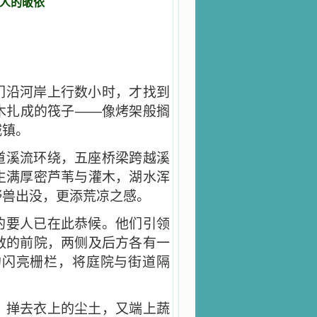
人的皈依
们沿河岸上行数小时，才找到
木扎成的筏子——像烤架般搁
城镇。
道溪流环绕，五座桥梁跨越溪
生满厚密芦苇与灌木，湖水浑
野兽出没，更添荒凉之感。
的要人已在此恭候。他们引领
敞的前院，两侧及后方各有一
的闪亮栅栏，将庭院与街道隔
、掸去衣上的尘土，又端上蔬