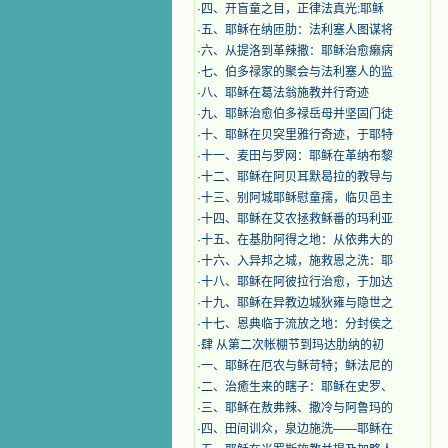
·
四、开盲童之目，正律法真光:耶稣
·
五、耶稣在纳匝肋：法利塞人图谋将
·
六、从提洛到革辣撒：耶稣治愈癞病
·
七、伯多禄家的聚会与法利塞人的监
·
八、耶稣在葛法翁施教并行奇迹
·
九、耶稣治愈伯多禄岳母并坚固门徒
·
十、耶稣在贝突里雅行奇迹，于耶特
·
十一、麦田与罗网：耶稣在革纳布黎
·
十二、耶稣在阿贝耳默曷拉的教导与
·
十三、别阿城耶稣慰童孺，临贝邑主
·
十四、耶稣在艾农拯救稣番的玛利亚
·
十五、在基肋阿得之地：从依弗大的
·
十六、入异邦之城，施救恩之洗：耶
·
十八、耶稣在阿彼拉行治愈，于加达
·
十九、耶稣在异教边城狄雍与隐世之
·
十七、恩典临于流放之地：分封侯之
·
肆 从第二次帐棚节到玛达肋纳的初
·
一、耶稣在厄农与稣苛特；稣法尼的
·
二、治癒生来的瞎子：耶稣在史罗、
·
三、耶稣在敖弗辣、撒冷与阿鲁玛的
·
四、田间训众，泉边施洗——耶稣在