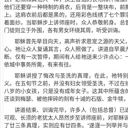
他们还要穿一种特制的肩衣，后背是一整块布，前
上。这肩衣前后都是黑的，还用彩色线绣了七个罪
着面纱。当耶稣步上讲师座时，众人恭敬躬身。总
门徒则立于外围，各有男女环绕其周，听受训诲。
耶稣首先举目向天，高声祈求恩宠之源的天父
心。祂让众人复诵其言，众人照做了。讲道自早晨
断。仅有一次暂停，期间有人给祂送来少许点心：
依城中事务所需，有来有往。
耶稣讲授了悔改与圣洗的真理，在此，祂特
义。在五旬节之前，并没有妇女领受圣洗，不过在
八岁的小女孩，只是没有成年女子。这其中所蕴含
还谈到梅瑟、被他摔碎的刻有十诫的石版、金牛犊
讲道结束、训诲完毕，许多人（包括总督）已
可观、长须的老犹太人昂然步至讲师座前，对耶稣说
了廿三条真理，实则应有廿四条。”遂逐一列举并与