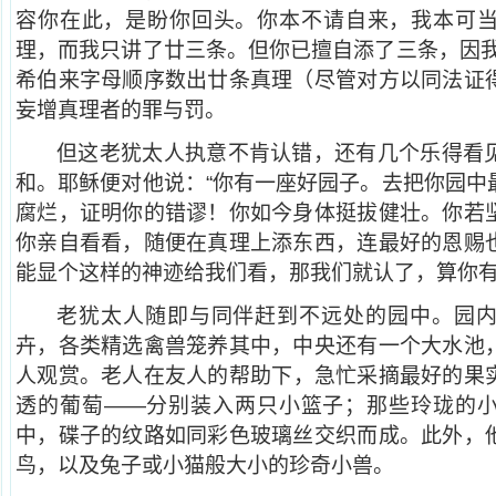
容你在此，是盼你回头。你本不请自来，我本可
理，而我只讲了廿三条。但你已擅自添了三条，因我
希伯来字母顺序数出廿条真理（尽管对方以同法证
妄增真理者的罪与罚。
但这老犹太人执意不肯认错，还有几个乐得看
和。耶稣便对他说：“你有一座好园子。去把你园中
腐烂，证明你的错谬！你如今身体挺拔健壮。你若
你亲自看看，随便在真理上添东西，连最好的恩赐
能显个这样的神迹给我们看，那我们就认了，算你有
老犹太人随即与同伴赶到不远处的园中。园
卉，各类精选禽兽笼养其中，中央还有一个大水池
人观赏。老人在友人的帮助下，急忙采摘最好的果
透的葡萄——分别装入两只小篮子；那些玲珑的
中，碟子的纹路如同彩色玻璃丝交织而成。此外，
鸟，以及兔子或小猫般大小的珍奇小兽。