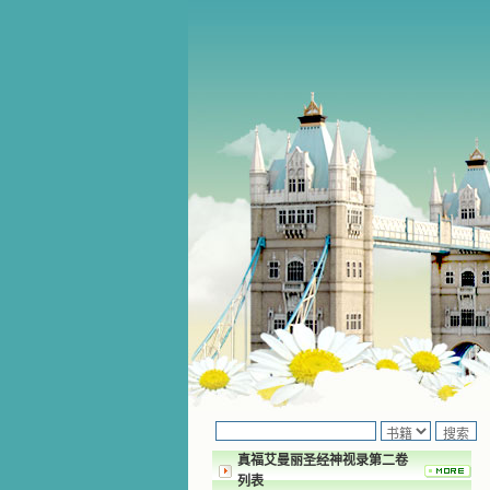
真福艾曼丽圣经神视录第二卷
列表