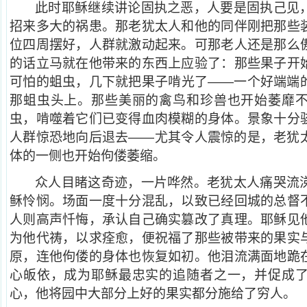
此时耶稣继续讲论固执之恶，人要是固执己见
招来多大的祸患。那老犹太人和他的同伴刚把那些
位四周摆好，人群就激动起来。可那老人还是那么
的话立马就在他带来的东西上应验了：那些果子开
可怕的蛆虫，几下就把果子啃光了——一个好端端
那蛆虫头上。那些美丽的禽鸟和珍兽也开始萎靡
虫，啃噬着它们已变得血肉模糊的身体。景象十分
人群惊恐地向后退去——尤其令人震惊的是，老犹
体的一侧也开始佝偻萎缩。
众人目睹这奇迹，一片哗然。老犹太人痛哭流
稣怜悯。场面一度十分混乱，以致已经回城的总督
人则高声忏悔，承认自己确实篡改了真理。耶稣见
为他代祷，以求痊愈，便祝福了那些被带来的果实
原，连他佝偻的身体也恢复如初。他泪流满面地跪
心皈依，成为耶稣最忠实的追随者之一，并促成
心，他将园中大部分上好的果实都分施给了穷人。