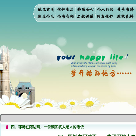
四、耶稣在阿达玛，一位顽固犹太老人的皈依