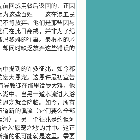
先前回城用餐后返回的。正因
因为这些百姓——这在混血民
仍不肯放弃。他们是那些因与
他们在此日斋戒，并非为了纪
撒玛黎雅的往事。最根本的矛
，却同时缺乏放弃这些错误的
言中提到的许多征兆，如今都
的宏大恩宠。这恩许最初宣告
曾有异教徒在那里遭受大难，他
入湖中、当另一道水流进入浴
的恩宠就会降临。如今，所有
五道新的溪流（它们要么全部
但河）。另一个征兆是约但河
流入‘恩宠之地’的井中。这正
所指的很可能就是这里。需要