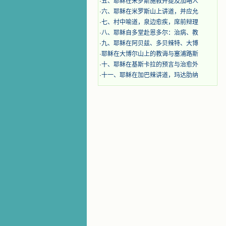
·
五、耶稣在米罗斯施教并提及加略人
·
六、耶稣在米罗斯山上讲道，并应允
·
七、村中喻道，泉边愈疾，席前辩理
·
八、耶稣自多堂赴恩多尔：治病、教
·
九、耶稣在阿贝兹、多贝辣特、大博
·
耶稣在大博尔山上的教诲与塞浦路斯
·
十、耶稣在基斯卡拉的预言与治愈外
·
十一、耶稣在加巴辣讲道，玛达肋纳