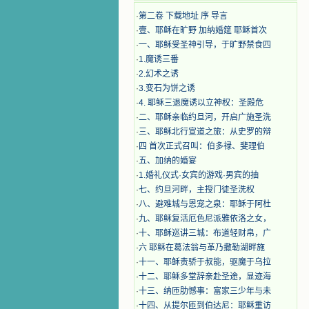
·
第二卷 下载地址 序 导言
·
壹、耶稣在旷野 加纳婚筵 耶稣首次
·
一、耶稣受圣神引导，于旷野禁食四
·
1.魔诱三番
·
2.幻术之诱
·
3.变石为饼之诱
·
4. 耶稣三退魔诱以立神权：圣殿危
·
二、耶稣亲临约旦河，开启广施圣洗
·
三、耶稣北行宣道之旅：从史罗的辩
·
四 首次正式召叫：伯多禄、斐理伯
·
五、加纳的婚宴
·
1.婚礼仪式·女宾的游戏·男宾的抽
·
七、约旦河畔，主授门徒圣洗权
·
八、避难城与恩宠之泉：耶稣于阿杜
·
九、耶稣复活厄色尼派雅依洛之女，
·
十、耶稣巡讲三城：布道轻财帛，广
·
六 耶稣在葛法翁与革乃撒勒湖畔施
·
十一、耶稣责骄于叔能，驱魔于乌拉
·
十二、耶稣多堂辞亲赴圣途，显迹海
·
十三、纳匝肋憾事：富家三少年与未
·
十四、从提尔匝到伯达尼：耶稣重访