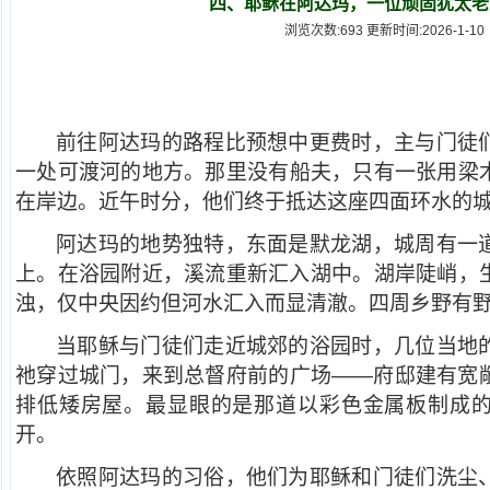
四、耶稣在阿达玛，一位顽固犹太老
浏览次数:693 更新时间:2026-1-10
前往阿达玛的路程比预想中更费时，主与门徒
一处可渡河的地方。那里没有船夫，只有一张用梁
在岸边。近午时分，他们终于抵达这座四面环水的
阿达玛的地势独特，东面是默龙湖，城周有一
上。在浴园附近，溪流重新汇入湖中。湖岸陡峭，
浊，仅中央因约但河水汇入而显清澈。四周乡野有
当耶稣与门徒们走近城郊的浴园时，几位当地
祂穿过城门，来到总督府前的广场——府邸建有宽
排低矮房屋。最显眼的是那道以彩色金属板制成
开。
依照阿达玛的习俗，他们为耶稣和门徒们洗尘