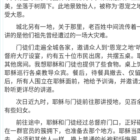
美，坐落于树荫下。此地景致怡人，被称为‘恩宠之
受大恩。
城北另有一地，关于那里，老百姓中间流传着
讲的是他们祖先曾经遭过的一场大灾难。
门徒们走遍全城各家，邀请众人到“恩宠之地”
督府大厅设宴，约有五十位市民出席，共摆五桌。
其他席间。我想耶稣和门徒也提供了些食物。桌上
耶稣巡行各桌教导众宾。餐后，待餐具撤去、仅
后，所有人围立在耶稣面前，祂给予训诲，并邀请大
聆听更详尽的讲道。
次日近九时，耶稣与门徒前往那讲授地，见百
有些妇女。
前往途中，耶稣和门徒经过总督府门口，正好
在一群官员的簇拥下，也准备去那个地方。耶稣当
去，必须和其他人一样，换上普通的长袍和忏悔服