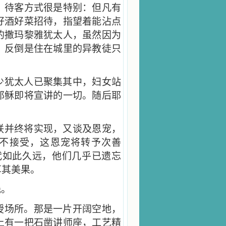
，待客方式很是特别：但凡有
好酒好菜招待，指望着能沾点
的撒玛黎雅犹太人，虽然因为
。反倒是住在城里的异教徒只
少犹太人已聚集其中，妇女站
耶稣即将宣讲的一切。随后耶
联并终将实现，又谈及恩宠，
却不接受，这恩宠将转予次善
代如此久远，他们几乎已遗忘
享其美果。
栈。
授场所。那是一片开阔空地，
上有一把石凿讲师座，工艺精