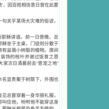
地’，因百姓相信昔日曾在此蒙
一句关乎某场大灾难的俗谚，
听耶稣讲道。前一日傍晚，总
耶稣坐于主桌，门徒则分散于
饰有盆栽小树般的植物。席间
留装饰的枝叶并谢过饭食之恩
家次日清晨前去“恩宠之地”
余名显贵聚于树荫下，外围也
碰见总督穿着一身华丽礼服，
即叫住他，吩咐他不能穿这身
。那种长袍是染色羊毛做的。