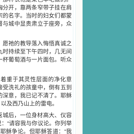
胸分开，靠两条窄带子挂在肩
宗的名字。当时的妇女们都蒙
督与城中显贵肃立于座旁，众
，愿祂的教导落入悔悟真诚之
九时持续至下午四时，几无间
一杯葡萄酒与一片面包。听众
别着重于其灵性层面的净化意
接受洗礼的孩童中，倒有五到
的深意，我已记不清了。耶稣
，以及西乃山上的雷电。
返城后，一位身材高大、仪容
：“请容我与你议论。你列举
耶稣争论。但耶稣答道：“我