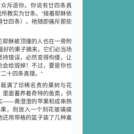
当众斥退你。你说有廿四条真
所教实为廿条。”接着耶稣依
得廿四条）。祂随即痛斥那些
见耶稣被顶撞的人也在一旁附
最好的果子摘来。它们必当场
坚持错误，必然变得佝偻，让
也会给毁掉！不过，要是你也
二十四条真理。”
内栽满了珍稀名贵的果树与花
，里面蓄养着奇特的鱼类，供
实——黄澄澄的苹果和成串熟
小果，则放入一个刻花玻璃碟
他还用带格的篮子装了几种禽