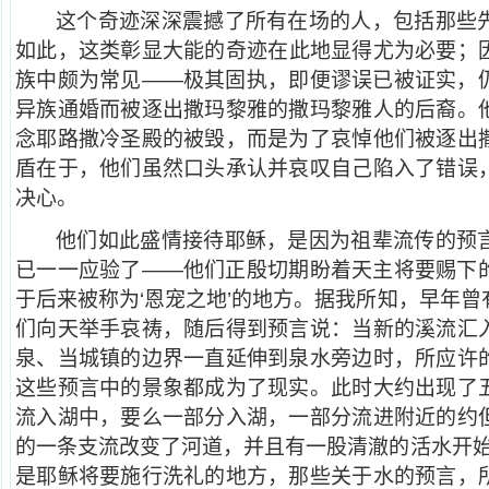
这个奇迹深深震撼了所有在场的人，包括那些
如此，这类彰显大能的奇迹在此地显得尤为必要；
族中颇为常见——极其固执，即便谬误已被证实，
异族通婚而被逐出撒玛黎雅的撒玛黎雅人的后裔。
念耶路撒冷圣殿的被毁，而是为了哀悼他们被逐出
盾在于，他们虽然口头承认并哀叹自己陷入了错误
决心。
他们如此盛情接待耶稣，是因为祖辈流传的预
已一一应验了——他们正殷切期盼着天主将要赐下
于后来被称为‘恩宠之地’的地方。据我所知，早年
们向天举手哀祷，随后得到预言说：当新的溪流汇
泉、当城镇的边界一直延伸到泉水旁边时，所应许
这些预言中的景象都成为了现实。此时大约出现了
流入湖中，要么一部分入湖，一部分流进附近的约
的一条支流改变了河道，并且有一股清澈的活水开始
是耶稣将要施行洗礼的地方，那些关于水的预言，