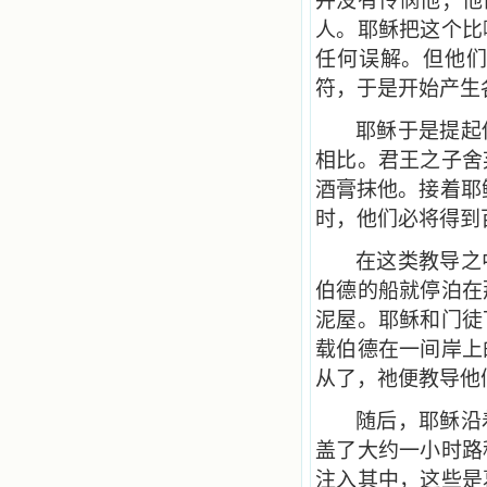
并没有怜悯他；他
人。耶稣把这个比
任何误解。但他
符，于是开始产生各
耶稣于是提起
相比。君王之子舍
酒膏抹他。接着耶
时，他们必将得到
在这类教导之
伯德的船就停泊在
泥屋。耶稣和门徒
载伯德在一间岸上
从了，祂便教导他
随后，耶稣沿
盖了大约一小时路
注入其中，这些是