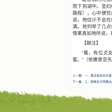
而下到湖中。圣妇
路程），心中便忧
说，祂估计不会在
满。祂列举了几点
情果真如祂所说，
【脚注】
“看，有位贞
蜜。”（依撒意亚
上一篇：
一、葛法翁百夫长遣
下一篇：
三、耶稣在贝特赛达