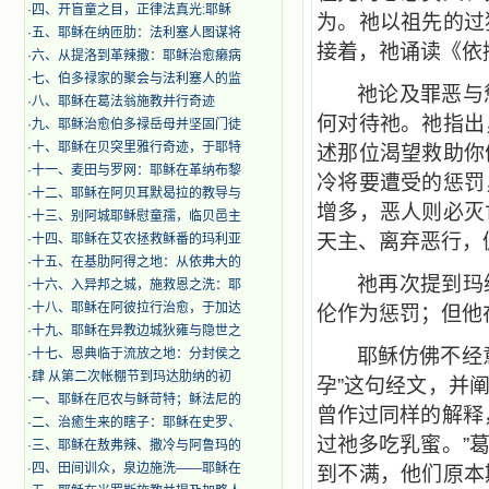
·
四、开盲童之目，正律法真光:耶稣
为。祂以祖先的过
·
五、耶稣在纳匝肋：法利塞人图谋将
接着，祂诵读《依
·
六、从提洛到革辣撒：耶稣治愈癞病
·
七、伯多禄家的聚会与法利塞人的监
祂论及罪恶与
·
八、耶稣在葛法翁施教并行奇迹
何对待祂。祂指出
·
九、耶稣治愈伯多禄岳母并坚固门徒
·
十、耶稣在贝突里雅行奇迹，于耶特
述那位渴望救助你
·
十一、麦田与罗网：耶稣在革纳布黎
冷将要遭受的惩罚
·
十二、耶稣在阿贝耳默曷拉的教导与
增多，恶人则必灭
·
十三、别阿城耶稣慰童孺，临贝邑主
天主、离弃恶行，
·
十四、耶稣在艾农拯救稣番的玛利亚
·
十五、在基肋阿得之地：从依弗大的
祂再次提到玛
·
十六、入异邦之城，施救恩之洗：耶
·
十八、耶稣在阿彼拉行治愈，于加达
伦作为惩罚；但他
·
十九、耶稣在异教边城狄雍与隐世之
耶稣仿佛不经
·
十七、恩典临于流放之地：分封侯之
·
肆 从第二次帐棚节到玛达肋纳的初
孕”这句经文，并
·
一、耶稣在厄农与稣苛特；稣法尼的
曾作过同样的解释
·
二、治癒生来的瞎子：耶稣在史罗、
过祂多吃乳蜜。”
·
三、耶稣在敖弗辣、撒冷与阿鲁玛的
·
四、田间训众，泉边施洗——耶稣在
到不满，他们原本