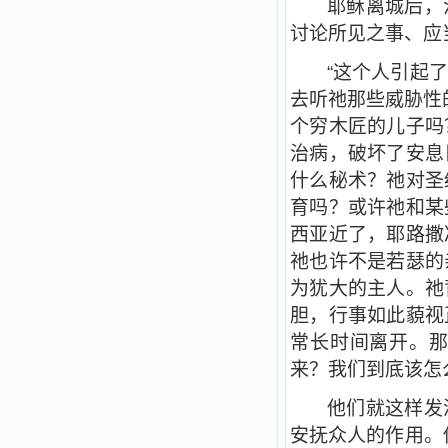
耶稣离城后，
讨论所见之事、应
“这个人引起
去听祂那些威胁性
个穷木匠的儿子吗
治病，破坏了安息
什么秘术？祂对圣
育吗？或许祂和某
西亚近了，耶路撒
祂也许不是若瑟的
为犹大的主人。祂
胆，行事如此藐视
常长时间离开。
来？我们到底该怎
他们就这样发
安抚众人的作用。