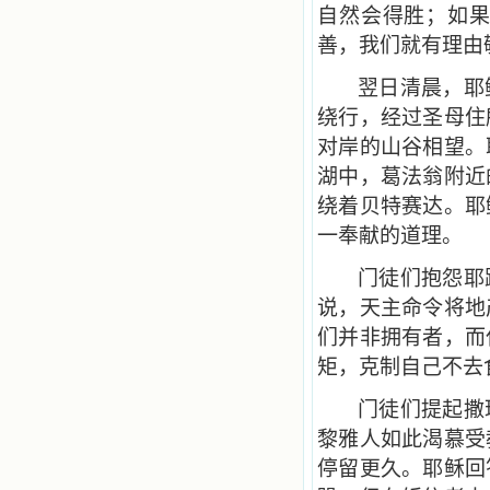
自然会得胜；如
善，我们就有理由
翌日清晨，耶
绕行，经过圣母住
对岸的山谷相望。
湖中，葛法翁附近
绕着贝特赛达。耶
一奉献的道理。
门徒们抱怨耶
说，天主命令将地
们并非拥有者，而
矩，克制自己不去
门徒们提起撒
黎雅人如此渴慕受
停留更久。耶稣回