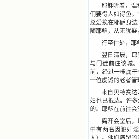
耶稣听着，温
们要得人如得鱼。
总爱挨在耶稣身边
随耶稣，从无犹疑
行至住处，耶
翌日清晨，耶
与门徒前往该城
前，经过一栋属于
一位虔诚的老者管
来自贝特赛达
妇也已抵达。许多
的。耶稣在前往会
离开会堂后，
中有两名因犯奸
人）。他们痛哭流