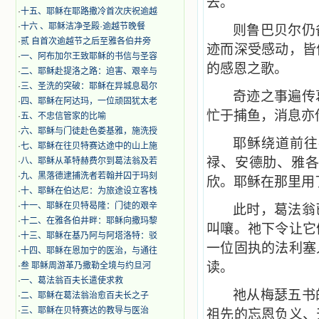
去。
·
十五、耶稣在耶路撒冷首次庆祝逾越
·
十六 、耶稣洁净圣殿·逾越节晚餐
则鲁巴贝尔仍
·
贰 自首次逾越节之后至雅各伯井旁
迹而深受感动，皆
·
一、阿布加尔王致耶稣的书信与圣容
的感恩之歌。
·
二、耶稣赴提洛之路：迫害、艰辛与
·
三、圣洗的突破：耶稣在异城息曷尔
奇迹之事遍传
·
四、耶稣在阿达玛，一位顽固犹太老
忙于捕鱼，消息亦
·
五、不忠信管家的比喻
·
六、耶稣与门徒赴色娄基雅，施洗授
耶稣绕道前往
·
七、耶稣在往贝特赛达途中的山上施
禄、安德肋、雅
·
八、耶稣从革特赫费尔到葛法翁及若
·
九、黑落德逮捕洗者若翰并囚于玛刻
欣。耶稣在那里用
·
十、耶稣在伯达尼：为旅途设立客栈
·
十一、耶稣在贝特曷隆：门徒的艰辛
此时，葛法翁
·
十二、在雅各伯井畔：耶稣向撒玛黎
叫嚷。祂下令让它
·
十三、耶稣在基乃阿与阿塔洛特：驳
一位固执的法利塞
·
十四、耶稣在恩加宁的医治，与通往
读。
·
叁 耶稣周游革乃撒勒全境与约旦河
·
一、葛法翁百夫长遣使求救
祂从梅瑟五书
·
二、耶稣在葛法翁治愈百夫长之子
·
三、耶稣在贝特赛达的教导与医治
祖先的忘恩负义、