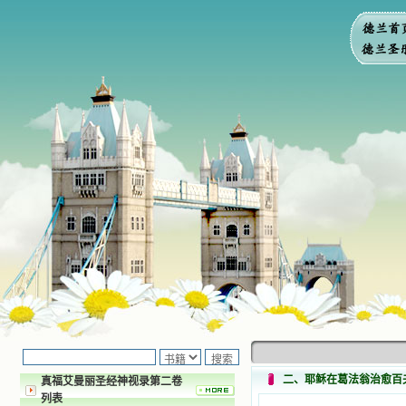
二、耶稣在葛法翁治愈百
真福艾曼丽圣经神视录第二卷
列表