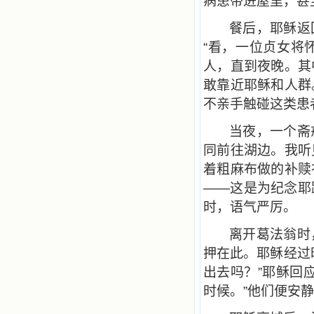
病患带进屋里，甚
餐后，耶稣返
“看，一位贞女将
人，直到夜晚。其
敢靠近耶稣和人群
不亲手触碰这类患
当夜，一个斋
同前往湖边。我听
着粗麻布做的补赎
——这是为纪念耶
时，语气严厉。
离开葛法翁时
押在此。耶稣经过
出去吗？”耶稣回
时候。”他们便安