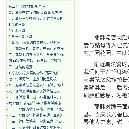
·
第二卷 下载地址 序 导言
·
壹、耶稣在旷野 加纳婚筵 耶稣首次
·
一、耶稣受圣神引导，于旷野禁食四
·
1.魔诱三番
·
2.幻术之诱
耶稣与曾同赴
·
3.变石为饼之诱
·
4. 耶稣三退魔诱以立神权：圣殿危
妻与姑母等人已先
·
二、耶稣亲临约旦河，开启广施圣洗
有庄园花园。由此
·
三、耶稣北行宣道之旅：从史罗的辩
·
四 首次正式召叫：伯多禄、斐理伯
临近葛法翁时
·
五、加纳的婚宴
我们何干？”但耶
·
1.婚礼仪式·女宾的游戏·男宾的抽
与男孩之父撒拉提
·
七、约旦河畔，主授门徒圣洗权
·
八、避难城与恩宠之泉：耶稣于阿杜
紧随其后——后者
·
九、耶稣复活厄色尼派雅依洛之女，
耶稣前感恩，为祂
·
十、耶稣巡讲三城：布道轻财帛，广
·
六 耶稣在葛法翁与革乃撒勒湖畔施
耶稣对跪于面
·
十一、耶稣责骄于叔能，驱魔于乌拉
瑟。百夫长则鲁巴
·
十二、耶稣多堂辞亲赴圣途，显迹海
辱他人之念，说：
·
十三、纳匝肋憾事：富家三少年与未
·
十四、从提尔匝到伯达尼：耶稣重访