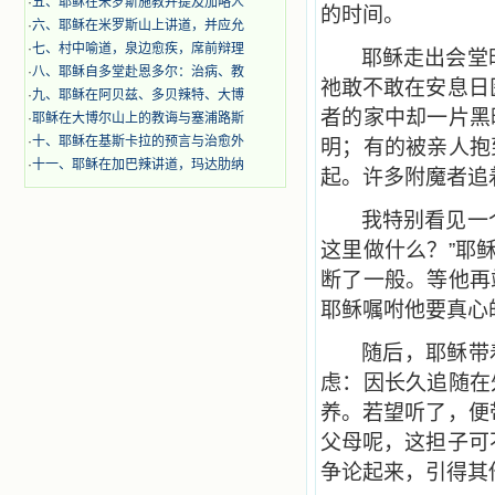
·
五、耶稣在米罗斯施教并提及加略人
的时间。
·
六、耶稣在米罗斯山上讲道，并应允
·
七、村中喻道，泉边愈疾，席前辩理
耶稣走出会堂
·
八、耶稣自多堂赴恩多尔：治病、教
祂敢不敢在安息日
·
九、耶稣在阿贝兹、多贝辣特、大博
者的家中却一片黑
·
耶稣在大博尔山上的教诲与塞浦路斯
·
十、耶稣在基斯卡拉的预言与治愈外
明；有的被亲人抱
·
十一、耶稣在加巴辣讲道，玛达肋纳
起。许多附魔者追
我特别看见一
这里做什么？”耶
断了一般。等他再
耶稣嘱咐他要真心
随后，耶稣带
虑：因长久追随在
养。若望听了，便
父母呢，这担子可
争论起来，引得其