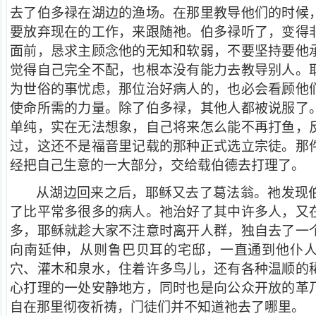
去了伯多禄在湖边的渔场。在那里教导他们的时候
要放弃现在的工作，来跟随祂。伯多禄听了，变得
面前，恳求主顾念他的无知和软弱，不要坚持要他
觉得自己完全不配，也根本没有能力去教导别人。
为世俗的事忧虑，那位治好病人的，也必会看顾他
使命所需的力量。除了伯多禄，其他人都被说服了
单纯，实在无法想象，自己将来怎么能不再打鱼，
过，这还不是福音里记载的那种正式选立宗徒。那
经把自己生意的一大部分，交给载伯德去打理了。
从湖边回来之后，耶稣又去了葛法翁。祂发现
了比平常多很多的病人。祂治好了其中许多人，又
多，耶稣就趁大家不注意时离开人群，独自去了一
向南延伸，从则鲁巴贝耳的宅邸，一直通到他仆
穴、灌木和泉水，住着许多鸟儿，还有各种温顺的
心打理的一处安静地方，同时也是向公众开放的革
自在那里彻夜祈祷，门徒们并不知道祂去了哪里。