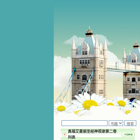
真福艾曼丽圣经神视录第二卷
列表