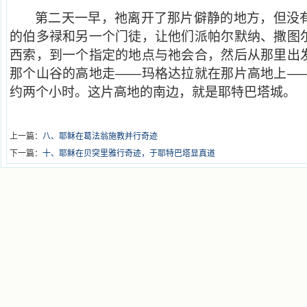
第二天一早，祂离开了那片僻静的地方，但没
的伯多禄和另一个门徒，让他们派帕尔默纳、撒图
西索，到一个指定的地点与祂会合，然后从那里出
那个山谷的高地走——玛格达拉就在那片高地上—
约两个小时。这片高地的南边，就是耶特巴塔城。
上一篇：
八、耶稣在葛法翁施教并行奇迹
下一篇：
十、耶稣在贝突里雅行奇迹，于耶特巴塔显真道