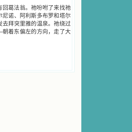
有回葛法翁。祂吩咐了来找祂
尔尼诺、阿利斯多布罗和塔尔
发去拜突里雅的温泉。祂绕过
—朝着东偏左的方向，走了大