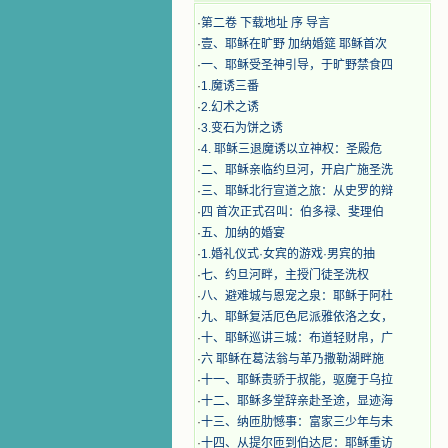
·
第二卷 下载地址 序 导言
·
壹、耶稣在旷野 加纳婚筵 耶稣首次
·
一、耶稣受圣神引导，于旷野禁食四
·
1.魔诱三番
·
2.幻术之诱
·
3.变石为饼之诱
·
4. 耶稣三退魔诱以立神权：圣殿危
·
二、耶稣亲临约旦河，开启广施圣洗
·
三、耶稣北行宣道之旅：从史罗的辩
·
四 首次正式召叫：伯多禄、斐理伯
·
五、加纳的婚宴
·
1.婚礼仪式·女宾的游戏·男宾的抽
·
七、约旦河畔，主授门徒圣洗权
·
八、避难城与恩宠之泉：耶稣于阿杜
·
九、耶稣复活厄色尼派雅依洛之女，
·
十、耶稣巡讲三城：布道轻财帛，广
·
六 耶稣在葛法翁与革乃撒勒湖畔施
·
十一、耶稣责骄于叔能，驱魔于乌拉
·
十二、耶稣多堂辞亲赴圣途，显迹海
·
十三、纳匝肋憾事：富家三少年与未
·
十四、从提尔匝到伯达尼：耶稣重访