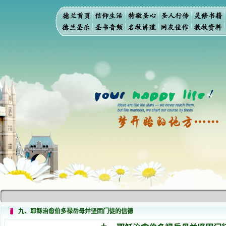
九、耶稣治愈伯多禄岳母并坚固门徒的信德