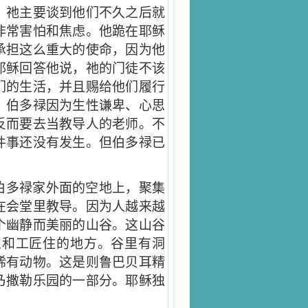
，祂主要谈到他们不久之后就
非常害怕和焦虑。他跪在耶稣
承担这么重大的使命，因为他
耶稣回答他说，祂的门徒不该
们的生活，并且赐给他们履行
。伯多禄因为生性谦卑、心思
反而要去当教导人的老师。不
件事还没有发生。但伯多禄已
伯多禄家外面的空地上，聚集
在会堂里教导。因为人越来越
个幽静而美丽的山谷。这山谷
人和工匠住的地方。谷里有洞
稀有动物。这是则鲁巴贝耳精
乃撒勒乐园的一部分。耶稣独