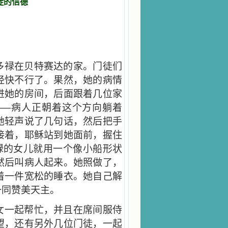
徒的信德
多禄在贝特赛达的家。门徒们
经快不行了。果然，她的病情
进她的房间，后面跟着几位家
——病人正朝着这个方向躺着
她轻声说了几句话，然后把手
接着，耶稣站到她面前，握住
禄的女儿就用一个像小船形状
然后叫病人起来。她照做了，
着一件宽松的睡衣。她自己解
一同赞美天主。
女一起帮忙，并且在席间服侍
望，还有另外几位门徒，一起