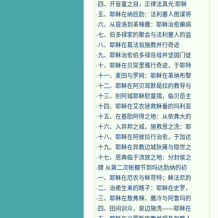
·
四、开盲童之目，正律法真光:耶稣
·
五、耶稣在纳匝肋：法利塞人图谋将
·
六、从提洛到革辣撒：耶稣治愈癞病
·
七、伯多禄家的聚会与法利塞人的监
·
八、耶稣在葛法翁施教并行奇迹
·
九、耶稣治愈伯多禄岳母并坚固门徒
·
十、耶稣在贝突里雅行奇迹，于耶特
·
十一、麦田与罗网：耶稣在革纳布黎
·
十二、耶稣在阿贝耳默曷拉的教导与
·
十三、别阿城耶稣慰童孺，临贝邑主
·
十四、耶稣在艾农拯救稣番的玛利亚
·
十五、在基肋阿得之地：从依弗大的
·
十六、入异邦之城，施救恩之洗：耶
·
十八、耶稣在阿彼拉行治愈，于加达
·
十九、耶稣在异教边城狄雍与隐世之
·
十七、恩典临于流放之地：分封侯之
·
肆 从第二次帐棚节到玛达肋纳的初
·
一、耶稣在厄农与稣苛特；稣法尼的
·
二、治癒生来的瞎子：耶稣在史罗、
·
三、耶稣在敖弗辣、撒冷与阿鲁玛的
·
四、田间训众，泉边施洗——耶稣在