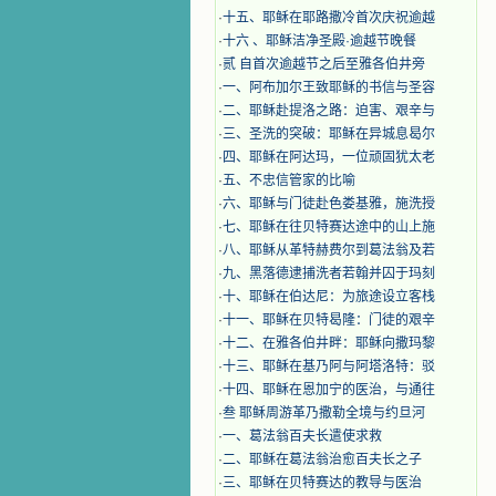
·
十五、耶稣在耶路撒冷首次庆祝逾越
·
十六 、耶稣洁净圣殿·逾越节晚餐
·
贰 自首次逾越节之后至雅各伯井旁
·
一、阿布加尔王致耶稣的书信与圣容
·
二、耶稣赴提洛之路：迫害、艰辛与
·
三、圣洗的突破：耶稣在异城息曷尔
·
四、耶稣在阿达玛，一位顽固犹太老
·
五、不忠信管家的比喻
·
六、耶稣与门徒赴色娄基雅，施洗授
·
七、耶稣在往贝特赛达途中的山上施
·
八、耶稣从革特赫费尔到葛法翁及若
·
九、黑落德逮捕洗者若翰并囚于玛刻
·
十、耶稣在伯达尼：为旅途设立客栈
·
十一、耶稣在贝特曷隆：门徒的艰辛
·
十二、在雅各伯井畔：耶稣向撒玛黎
·
十三、耶稣在基乃阿与阿塔洛特：驳
·
十四、耶稣在恩加宁的医治，与通往
·
叁 耶稣周游革乃撒勒全境与约旦河
·
一、葛法翁百夫长遣使求救
·
二、耶稣在葛法翁治愈百夫长之子
·
三、耶稣在贝特赛达的教导与医治