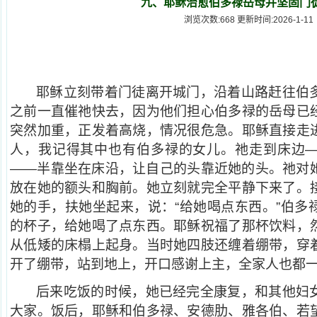
九、耶稣治愈伯多禄岳母并坚固门
浏览次数:668 更新时间:2026-1-11
耶稣立刻带着门徒离开城门，沿着山路赶往伯
之前一直催祂快去，因为他们担心伯多禄的岳母已
突然加重，正发着高烧，情况很危急。耶稣直接走
人，我记得其中也有伯多禄的女儿。祂走到床边
——半靠坐在床沿，让自己的头靠近她的头。祂对
放在她的额头和胸前。她立刻就完全平静下来了。
她的手，扶她坐起来，说：“给她喝点东西。”伯多
的杯子，给她喝了点东西。耶稣祝福了那杯饮料，
从低矮的床榻上起身。当时她四肢还缠着绷带，穿
开了绷带，站到地上，开口感谢上主，全家人也都
后来吃饭的时候，她已经完全康复，和其他妇
大家。饭后，耶稣和伯多禄、安德肋、雅各伯、若