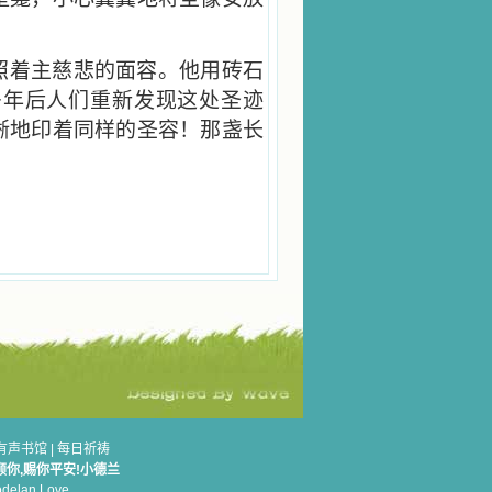
照着主慈悲的面容。他用砖石
多年后人们重新发现这处圣迹
晰地印着同样的圣容！那盏长
有声书馆
|
每日祈祷
顾你,赐你平安!小德兰
elan.Love