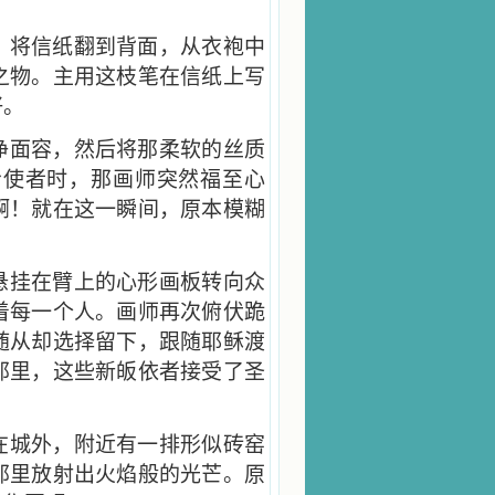
，将信纸翻到背面，从衣袍中
之物。主用这枝笔在信纸上写
好。
净面容，然后将那柔软的丝质
给使者时，那画师突然福至心
啊！就在这一瞬间，原本模糊
悬挂在臂上的心形画板转向众
着每一个人。画师再次俯伏跪
随从却选择留下，跟随耶稣渡
那里，这些新皈依者接受了圣
在城外，附近有一排形似砖窑
那里放射出火焰般的光芒。原