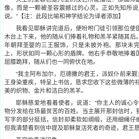
像，而是一颗被圣容震撼过的心灵。正如先知所说
说。”【注：此段比喻和神学结论为译者添加】
我看见耶稣讲完道后，便吩咐门徒引领那位使
木台上下来，他的随从们捧着礼物和羔羊紧随其后
年朝拜圣婴的三王服饰，只是未披外袍。那块未
上，形状如同一颗心形的盾牌。他右手恭敬地捧着
屈膝跪拜，随从们也一同俯伏在地。
“我主阿布加尔，厄德撒的君王，派奴仆前来觐
王身染重疾，特呈上书信，恳求您收下这些微薄的礼
美的织物、金片和洁白的羔羊。
耶稣慈爱地看着使者，说道：“你主人的诚心令
物分发给在场最贫苦的百姓。当主展开那封信时，
写字的部分挺括，信封却柔软如绸缎，还用细绳仔
但我清楚看到信中提及耶稣复活死者的奇迹，君王