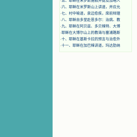
·
五、耶稣在米罗斯施教并提及加略人
·
六、耶稣在米罗斯山上讲道，并应允
·
七、村中喻道，泉边愈疾，席前辩理
·
八、耶稣自多堂赴恩多尔：治病、教
·
九、耶稣在阿贝兹、多贝辣特、大博
·
耶稣在大博尔山上的教诲与塞浦路斯
·
十、耶稣在基斯卡拉的预言与治愈外
·
十一、耶稣在加巴辣讲道，玛达肋纳