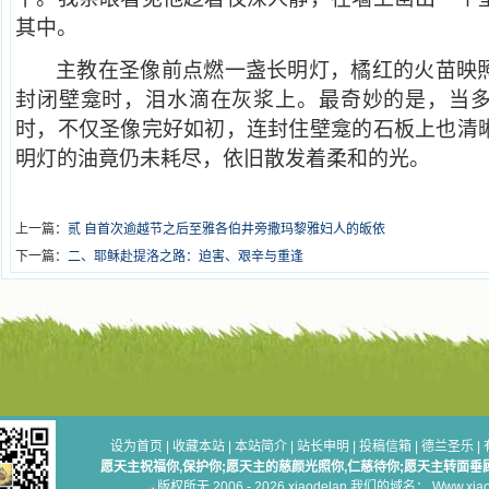
其中。
主教在圣像前点燃一盏长明灯，橘红的火苗映
封闭壁龛时，泪水滴在灰浆上。最奇妙的是，当
时，不仅圣像完好如初，连封住壁龛的石板上也清
明灯的油竟仍未耗尽，依旧散发着柔和的光。
上一篇：
贰 自首次逾越节之后至雅各伯井旁撒玛黎雅妇人的皈依
下一篇：
二、耶稣赴提洛之路：迫害、艰辛与重逢
设为首页
|
收藏本站
|
本站简介
|
站长申明
|
投稿信箱
|
德兰圣乐
|
愿天主祝福你,保护你;愿天主的慈颜光照你,仁慈待你;愿天主转面垂
版权所无 2006 - 2026 xiaodelan 我们的域名： Www.xiaod