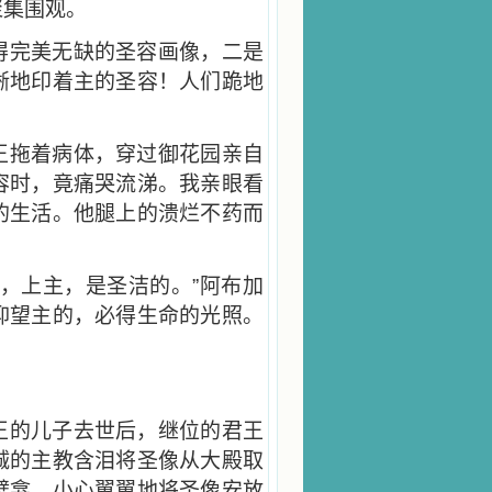
聚集围观。
得完美无缺的圣容画像，二是
晰地印着主的圣容！人们跪地
王拖着病体，穿过御花园亲自
容时，竟痛哭流涕。我亲眼看
的生活。他腿上的溃烂不药而
，上主，是圣洁的。”阿布加
仰望主的，必得生命的光照。
王的儿子去世后，继位的君王
诚的主教含泪将圣像从大殿取
壁龛，小心翼翼地将圣像安放