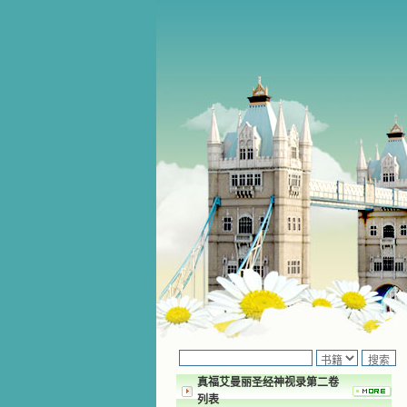
真福艾曼丽圣经神视录第二卷
列表