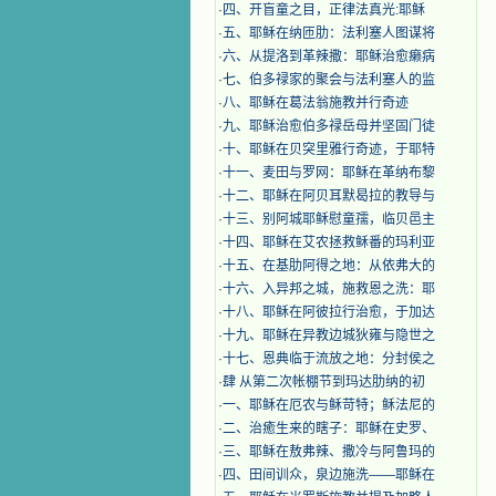
·
四、开盲童之目，正律法真光:耶稣
·
五、耶稣在纳匝肋：法利塞人图谋将
·
六、从提洛到革辣撒：耶稣治愈癞病
·
七、伯多禄家的聚会与法利塞人的监
·
八、耶稣在葛法翁施教并行奇迹
·
九、耶稣治愈伯多禄岳母并坚固门徒
·
十、耶稣在贝突里雅行奇迹，于耶特
·
十一、麦田与罗网：耶稣在革纳布黎
·
十二、耶稣在阿贝耳默曷拉的教导与
·
十三、别阿城耶稣慰童孺，临贝邑主
·
十四、耶稣在艾农拯救稣番的玛利亚
·
十五、在基肋阿得之地：从依弗大的
·
十六、入异邦之城，施救恩之洗：耶
·
十八、耶稣在阿彼拉行治愈，于加达
·
十九、耶稣在异教边城狄雍与隐世之
·
十七、恩典临于流放之地：分封侯之
·
肆 从第二次帐棚节到玛达肋纳的初
·
一、耶稣在厄农与稣苛特；稣法尼的
·
二、治癒生来的瞎子：耶稣在史罗、
·
三、耶稣在敖弗辣、撒冷与阿鲁玛的
·
四、田间训众，泉边施洗——耶稣在