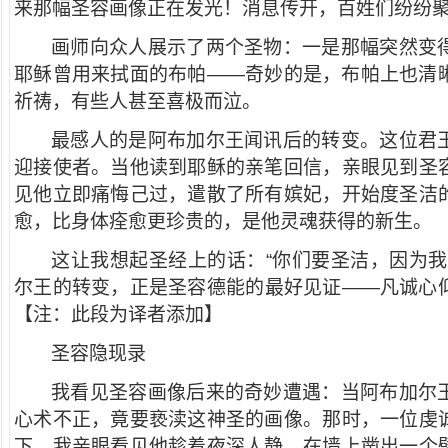
来那幅圣容画像正在发光！消息传开，百姓们纷纷
画师向众人展示了两个圣物：一是那幅突然变
耶稣曾用来拭面的布帕——奇妙的是，布帕上也清
祈祷，有些人甚至喜极而泣。
最感人的是阿布加尔王闻讯后的转变。这位君
迎接使者。当他读到耶稣的亲笔回信，亲眼见到圣
见他立即痛悔己过，遣散了所有嫔妃，开始度圣洁
愈，比身体痊愈更珍贵的，是他灵魂获得的新生。
这让我想起圣经上的话：“你们要圣洁，因为我
尔王的转变，正是圣容德能的最好见证——凡诚心
【注：此段为译者添加】
圣容隐现录
我看见圣容画像后来的奇妙遭遇：当阿布加尔
心术不正，竟要亵渎这神圣的画像。那时，一位虔
下。我亲眼看见他趁着夜深人静，在墙上凿出一个