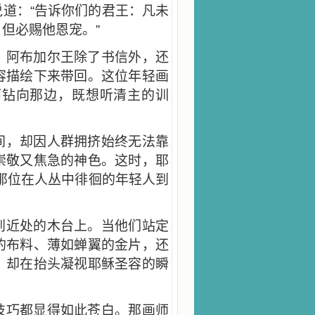
道：“告诉你们的君王：凡未
但必赐他恩宠。”
。阿布加尔王除了书信外，还
容描绘下来带回。这位年轻画
而钻向那边，既想听清主的训
间，却因人群拥挤始终无法靠
崇敬又焦急的神色。这时，耶
那位在人丛中徘徊的年轻人到
到近处的木台上。当他们站定
的布料、薄如蝉翼的金片，还
，却在抬头凝视耶稣圣容的瞬
。
技巧都显得如此苍白。那画师