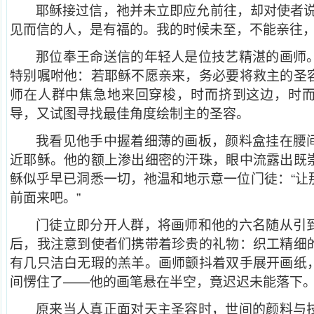
耶稣接过信，祂并未立即应允前往，却对使者说
见而信的人，是有福的。我的时候未至，不能亲往，
那位奉王命送信的年轻人是位技艺精湛的画师
特别嘱咐他：若耶稣不愿亲来，务必要将救主的圣
师在人群中焦急地来回穿梭，时而挤到这边，时
导，又试图寻找最佳角度绘制主的圣容。
我看见他手中握着细薄的画板，颜料盒挂在腰
近耶稣。他的额上渗出细密的汗珠，眼中流露出既
稣似乎早已洞悉一切，祂温和地示意一位门徒：“让
前面来吧。”
门徒立即分开人群，将画师和他的六名随从引
后，我注意到使者们携带着珍贵的礼物：织工精细
有几只洁白无瑕的羔羊。画师颤抖着双手展开画纸
间愣住了——他的画笔悬在半空，竟迟迟未能落下
原来当人真正面对天主圣容时，世间的颜料与