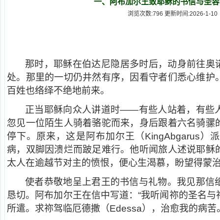
一、阿布加尔王致耶稣的书信与圣容
浏览次数:796 更新时间:2026-1-10
那时，耶稣在伯达尼隐居多时后，动身前往奥诺
处。那里的一切仍井然有序，因看守者们悉心维护
百姓也络绎不绝地前来。
正当耶稣向众人讲道时——有些人站着，有些
忽见一位陌生人骑着骆驼而来，身后跟着六名骑骡
停下。原来，这是阿布加尔王（KingAbgarus
病，双脚因溃烂而跛足难行。他听闻旅人述说耶稣
太人在逾越节对主的愤恨，便心生渴慕，盼望得蒙
使者恭敬地呈上君王的书信与礼物。我见那信
恳切。阿布加尔王在信中写道：“我听闻祢的圣名与
所遣。求祢驾临厄德撒（Edessa），治愈我的病苦