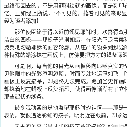
最终带回去的，不是用颜料绘就的画像，而是刻印
忆。正如经上所说：“不可见的，藉着可见的来彰显
经为译者添加】
那位使臣终于得以近前觐见耶稣时，欢喜得双
洁白的画板——那板子光滑如蜡，在阳光下泛着柔
翼翼地勾勒耶稣的面容轮廓，从庄严的额头到飘逸
种特殊的蜡涂抹在画板上，仿佛要把方才的线条深
可是啊，每当他的目光从画板移向耶稣真实的
见他眼中的光彩忽明忽暗，时而专注地运笔如飞，
画板上反复描摹，却始终无法完成。路加圣史作画
却执着地在蜡板上反复拓印，使得画像渐渐有了立
那些起伏的线条。
最令我动容的是他凝望耶稣时的神情——那是
表情。就像追逐彩虹的孩子，明明近在眼前，却永
天主的圣容岂是凡尘的技艺所能描绘？那画师