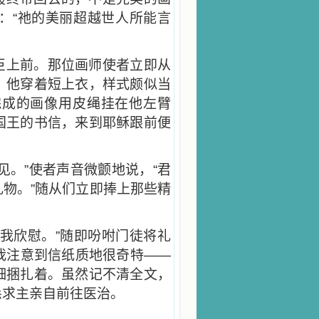
：“祂的美丽超越世人所能言
臣上前。那位画师使者立即从
。他穿着短上衣，样式颇似当
完成的画像用皮绳挂在他左臂
国王的书信，来到耶稣跟前便
见。”使者声音微颤地说，“君
物。”随从们立即捧上那些精
我欣慰。”随即吩咐门徒将礼
我注意到信纸质地很奇特——
细捆扎着。虽然记不清全文，
恳求主亲自前往医治。