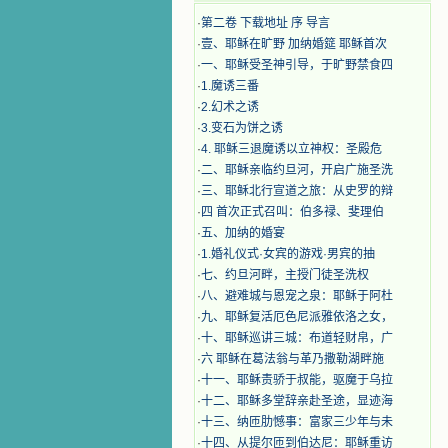
·
第二卷 下载地址 序 导言
·
壹、耶稣在旷野 加纳婚筵 耶稣首次
·
一、耶稣受圣神引导，于旷野禁食四
·
1.魔诱三番
·
2.幻术之诱
·
3.变石为饼之诱
·
4. 耶稣三退魔诱以立神权：圣殿危
·
二、耶稣亲临约旦河，开启广施圣洗
·
三、耶稣北行宣道之旅：从史罗的辩
·
四 首次正式召叫：伯多禄、斐理伯
·
五、加纳的婚宴
·
1.婚礼仪式·女宾的游戏·男宾的抽
·
七、约旦河畔，主授门徒圣洗权
·
八、避难城与恩宠之泉：耶稣于阿杜
·
九、耶稣复活厄色尼派雅依洛之女，
·
十、耶稣巡讲三城：布道轻财帛，广
·
六 耶稣在葛法翁与革乃撒勒湖畔施
·
十一、耶稣责骄于叔能，驱魔于乌拉
·
十二、耶稣多堂辞亲赴圣途，显迹海
·
十三、纳匝肋憾事：富家三少年与未
·
十四、从提尔匝到伯达尼：耶稣重访