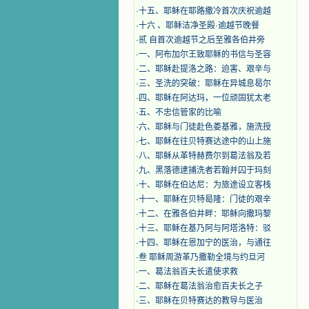
·
十五、耶稣在耶路撒冷首次庆祝逾越
·
十六 、耶稣洁净圣殿·逾越节晚餐
·
贰 自首次逾越节之后至雅各伯井旁
·
一、阿布加尔王致耶稣的书信与圣容
·
二、耶稣赴提洛之路：迫害、艰辛与
·
三、圣洗的突破：耶稣在异城息曷尔
·
四、耶稣在阿达玛，一位顽固犹太老
·
五、不忠信管家的比喻
·
六、耶稣与门徒赴色娄基雅，施洗授
·
七、耶稣在往贝特赛达途中的山上施
·
八、耶稣从革特赫费尔到葛法翁及若
·
九、黑落德逮捕洗者若翰并囚于玛刻
·
十、耶稣在伯达尼：为旅途设立客栈
·
十一、耶稣在贝特曷隆：门徒的艰辛
·
十二、在雅各伯井畔：耶稣向撒玛黎
·
十三、耶稣在基乃阿与阿塔洛特：驳
·
十四、耶稣在恩加宁的医治，与通往
·
叁 耶稣周游革乃撒勒全境与约旦河
·
一、葛法翁百夫长遣使求救
·
二、耶稣在葛法翁治愈百夫长之子
·
三、耶稣在贝特赛达的教导与医治