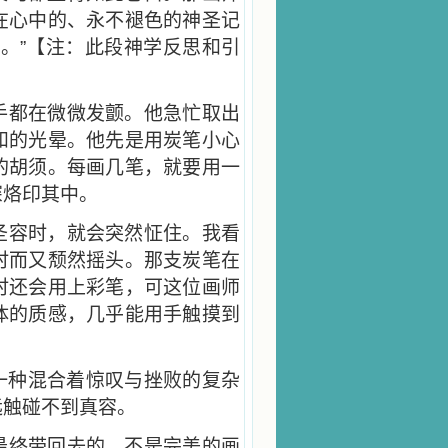
在心中的、永不褪色的神圣记
。”【注：此段神学反思和引
手都在微微发颤。他急忙取出
和的光晕。他先是用炭笔小心
的胡须。每画几笔，就要用一
深烙印其中。
圣容时，就会突然怔住。我看
时而又颓然摇头。那支炭笔在
时还会用上彩笔，可这位画师
体的质感，几乎能用手触摸到
一种混合着惊叹与挫败的复杂
远触碰不到真容。
最终带回去的，不是完美的画