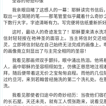
圣容的奇迹印像
我亲眼目睹了这感人的一幕：耶稣读完书信后
取出一支简陋的笔——那笔管里似乎藏着什么奇妙
下数行大字，字迹清晰有力。写完便将信纸重新折
这时，最动人的奇迹发生了！耶稣要来清水洗
信封轻轻按在祂神圣的面容上。当主将信封交还
灵，立即将信封贴在自己始终无法完成的画像上。
的画像竟立刻显出了与主完全相同的圣容！
我看见那画师双手颤抖，眼中涌出热泪。他将
人，画中耶稣的圣容栩栩如生，仿佛正慈悲地注视
拜，随后便带着这无价之宝匆匆启程。而他的几位
过约旦河，来到若翰曾经施洗的第二个洗礼处。在
洗。
我看见那使者归途中的奇妙经历：当夜他们宿
的长石屋。天还未亮，就有工人慌张跑来，说看见