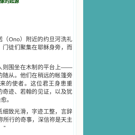
像的起源
（Ono）附近的约旦河洗礼
。门徒们聚集在耶稣身旁，而
人则围坐在木制的平台上——
的随从。他们在稍远的帐篷旁
）派来的使者。这位君王身患重
的奇迹、若翰的见证，以及犹
治愈。
纸细致光滑，字迹工整，言辞
祢所行的奇事，深信祢是天主
。”