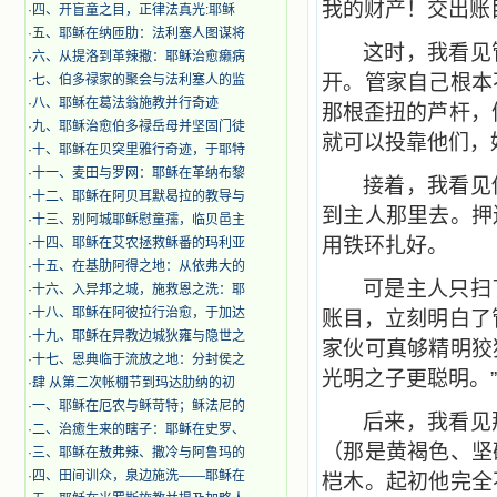
我的财产！交出账
·
四、开盲童之目，正律法真光:耶稣
·
五、耶稣在纳匝肋：法利塞人图谋将
这时，我看见
·
六、从提洛到革辣撒：耶稣治愈癞病
开。管家自己根本
·
七、伯多禄家的聚会与法利塞人的监
·
八、耶稣在葛法翁施教并行奇迹
那根歪扭的芦杆，
·
九、耶稣治愈伯多禄岳母并坚固门徒
就可以投靠他们，
·
十、耶稣在贝突里雅行奇迹，于耶特
·
十一、麦田与罗网：耶稣在革纳布黎
接着，我看见
·
十二、耶稣在阿贝耳默曷拉的教导与
到主人那里去。押
·
十三、别阿城耶稣慰童孺，临贝邑主
用铁环扎好。
·
十四、耶稣在艾农拯救稣番的玛利亚
·
十五、在基肋阿得之地：从依弗大的
可是主人只扫
·
十六、入异邦之城，施救恩之洗：耶
·
十八、耶稣在阿彼拉行治愈，于加达
账目，立刻明白了
·
十九、耶稣在异教边城狄雍与隐世之
家伙可真够精明狡
·
十七、恩典临于流放之地：分封侯之
光明之子更聪明。”
·
肆 从第二次帐棚节到玛达肋纳的初
·
一、耶稣在厄农与稣苛特；稣法尼的
后来，我看见
·
二、治癒生来的瞎子：耶稣在史罗、
（那是黄褐色、坚
·
三、耶稣在敖弗辣、撒冷与阿鲁玛的
·
四、田间训众，泉边施洗——耶稣在
桤木。起初他完全