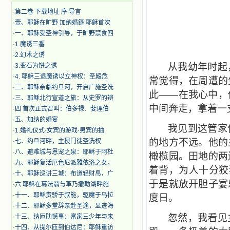
·
第二卷 下载地址 序 导言
·
壹、耶稣在旷野 加纳婚筵 耶稣首次
·
一、耶稣受圣神引导，于旷野禁食四
·
1.魔诱三番
·
2.幻术之诱
从我幼年时起
·
3.变石为饼之诱
·
4. 耶稣三退魔诱以立神权：圣殿危
常觉得，在周遭的
·
二、耶稣亲临约旦河，开启广施圣洗
此——在我心中，
·
三、耶稣北行宣道之旅：从史罗的辩
中间奔走，拿着一
·
四 首次正式召叫：伯多禄、斐理伯
·
五、加纳的婚宴
我见到这管家
·
1.婚礼仪式·女宾的游戏·男宾的抽
的地方不远。他的
·
七、约旦河畔，主授门徒圣洗权
·
八、避难城与恩宠之泉：耶稣于阿杜
橄榄园。田地的两
·
九、耶稣复活厄色尼派雅依洛之女，
着背，为人十分狡
·
十、耶稣巡讲三城：布道轻财帛，广
于是就放开胆子宴
·
六 耶稣在葛法翁与革乃撒勒湖畔施
·
十一、耶稣责骄于叔能，驱魔于乌拉
度日。
·
十二、耶稣多堂辞亲赴圣途，显迹海
忽然，我看见
·
十三、纳匝肋憾事：富家三少年与未
·
十四、从提尔匝到伯达尼：耶稣重访