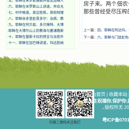
·
五、耶稣在米罗斯施教并提及加略人
房子来。两个佃农
·
六、耶稣在米罗斯山上讲道，并应允
那些曾经受尽压榨
·
七、村中喻道，泉边愈疾，席前辩理
·
八、耶稣自多堂赴恩多尔：治病、教
·
九、耶稣在阿贝兹、多贝辣特、大博
上一篇：
四、耶稣在阿达玛，
·
耶稣在大博尔山上的教诲与塞浦路斯
·
十、耶稣在基斯卡拉的预言与治愈外
下一篇：
六、耶稣与门徒赴色
·
十一、耶稣在加巴辣讲道，玛达肋纳
设为首页
|
收藏本站
愿天主祝福你,保护你
版权所无 2006
粤ICP备070
扫描二维码关注我们