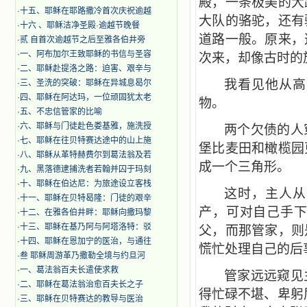
殿，一条极美的大
·
十五、耶稣在耶路撒冷首次庆祝逾越
大队的骆驼，还有
·
十六 、耶稣洁净圣殿·逾越节晚餐
道路一般。原来，
·
贰 自首次逾越节之后至雅各伯井旁
·
一、阿布加尔王致耶稣的书信与圣容
次来，却像古时的
·
二、耶稣赴提洛之路：迫害、艰辛与
我看见他从高
·
三、圣洗的突破：耶稣在异城息曷尔
·
四、耶稣在阿达玛，一位顽固犹太老
物。
·
五、不忠信管家的比喻
·
六、耶稣与门徒赴色娄基雅，施洗授
两个欠债的人
·
七、耶稣在往贝特赛达途中的山上施
堡比麦田和橄榄园
·
八、耶稣从革特赫费尔到葛法翁及若
成一个三角形。
·
九、黑落德逮捕洗者若翰并囚于玛刻
·
十、耶稣在伯达尼：为旅途设立客栈
这时，主人从
·
十一、耶稣在贝特曷隆：门徒的艰辛
产，可对自己手
·
十二、在雅各伯井畔：耶稣向撒玛黎
·
十三、耶稣在基乃阿与阿塔洛特：驳
父，而那管家，则
·
十四、耶稣在恩加宁的医治，与通往
慌忙处理自己的后
·
叁 耶稣周游革乃撒勒全境与约旦河
·
一、葛法翁百夫长遣使求救
管家远远窥见
·
二、耶稣在葛法翁治愈百夫长之子
得忙碌不堪、卑躬
·
三、耶稣在贝特赛达的教导与医治