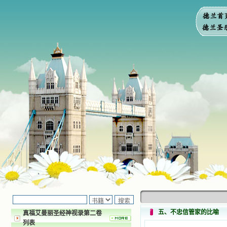
五、不忠信管家的比喻
真福艾曼丽圣经神视录第二卷
列表