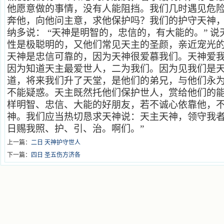
他愿意做的事情，没有人能阻挡。我们几时遇见危
奔他，向他问主意，求他保护吗？我们的护守天神
纳多说：
“天神是明智的，忠信的，有大能的。”
说
性是极聪明的，又他们常见天主的圣颜，亲近宠光
天神是忠信可靠的，因为天神很爱慕我们。天神爱
因为知道天主最爱世人，二为我们。因为见我们是
道，将来我们升了天堂，是他们的弟兄，与他们永
不能疑惑。天主既然托他们保护世人，赏给他们的
样明智、忠信、大能的好朋友，若不诚心依靠他，
神。我们应当热切恳求天神说：天主天神，领守我
日赐我照、护、引、治。啊们。”
上一篇：
二日 天神护守世人
下一篇：
四日 圣五伤方济各