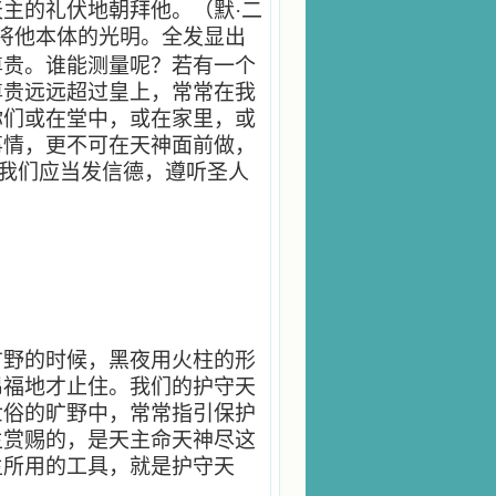
主的礼伏地朝拜他。（默·二
神将他本体的光明。全发显出
尊贵。谁能测量呢？若有一个
尊贵远远超过皇上，常常在我
你们或在堂中，或在家里，或
事情，更不可在天神面前做，
我们应当发信德，遵听圣人
旷野的时候，黑夜用火柱的形
昂福地才止住。我们的护守天
世俗的旷野中，常常指引保护
主赏赐的，是天主命天神尽这
主所用的工具，就是护守天