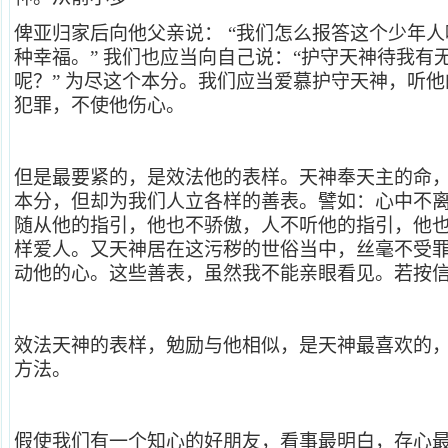
俾亚归家后向他父亲说：
“我们怎么报答这个少年
种幸福。”
我们也应当向自己说：“护守天神待我有
呢？”
为尽这个本分。我们应当爱慕护守天神，听他
犯罪，不使他伤心。
但是最要紧的，是效法他的表样。天神奉天主的命
本分，但却为我们人立各样的善表。譬如：心中不
随从他的指引，他也不骄傲，人不听他的指引，他
样爱人。又天神居在这污秽的世俗当中，丝毫不受
动他的心。这些善表，虽然我不能亲眼看见。若按
效法天神的表样，勉励与他相似，是天神最喜欢的
方法。
假使我们有一个知心的好朋友，看事最明白，存心