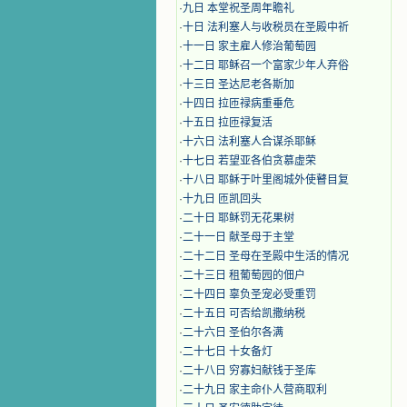
·
九日 本堂祝圣周年瞻礼
·
十日 法利塞人与收税员在圣殿中祈
·
十一日 家主雇人修治葡萄园
·
十二日 耶稣召一个富家少年人弃俗
·
十三日 圣达尼老各斯加
·
十四日 拉匝禄病重垂危
·
十五日 拉匝禄复活
·
十六日 法利塞人合谋杀耶稣
·
十七日 若望亚各伯贪慕虚荣
·
十八日 耶稣于叶里阁城外使瞽目复
·
十九日 匝凯回头
·
二十日 耶稣罚无花果树
·
二十一日 献圣母于主堂
·
二十二日 圣母在圣殿中生活的情况
·
二十三日 租葡萄园的佃户
·
二十四日 辜负圣宠必受重罚
·
二十五日 可否给凯撒纳税
·
二十六日 圣伯尔各满
·
二十七日 十女备灯
·
二十八日 穷寡妇献钱于圣库
·
二十九日 家主命仆人营商取利