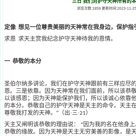
三日 我们对护守天神所有的
浏览次数:1859 更新时间:2023-11-2
定像
想见一位尊贵美丽的天神常在我身边，保护指
求恩
求天主赏我纪念护守天神待我的恩情。
一
恭敬的本分
圣伯尔纳多讲论，我们在护守天神跟前有三样应尽
恩。三是依靠。因为天神常在我们面前，所以该恭
以该感恩；因为天神能保护我们，所以该诚心依靠
的本分。恭敬自己的护守天神是天主的命令。天主
尊敬我打发的天神。”（出·三·
）
21
天主又闸明该恭敬的理由说：
“因为我的名在他身上
恭敬的缘故。因为天神是天主无穷美善的影像，是