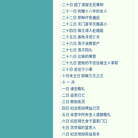
·
二十日 园丁请留无花果树
·
二十一日 附魔十八年的女人
·
二十二日 耶稣疗愈蛊症
·
二十三日 天门甚窄天路甚小
·
二十四日 国王请人赴婚筵
·
二十五日 善牧寻觅亡羊
·
二十六日 荡子浪费家产
·
二十七日 荡子回头
·
二十八日 比喻的寓意
·
二十九日 管账的不忠信被主人革职
·
三十日 忠信于小事
·
十月末主日 耶稣万王之王
·
十 一 月
·
一日 诸圣瞻礼
·
二日 追思已亡
·
三日 救助炼灵
·
四日 纪念炼狱裨益己灵
·
五日 本堂中所有圣人遗骸瞻礼
·
六日 拉匝禄乞食于富家门口
·
七日 贪世福的富贵人
·
八日 纪念地狱获益良多