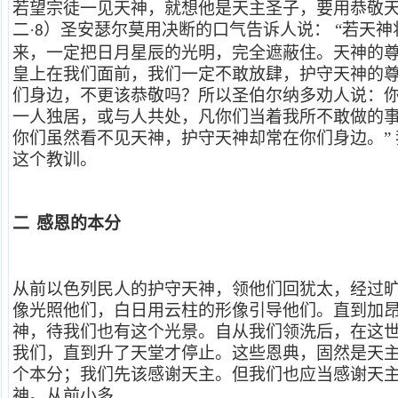
若望宗徒一见天神，就想他是天主圣子，要用恭敬天
二·
）圣安瑟尔莫用决断的口气告诉人说：
“若天
8
来，一定把日月星辰的光明，完全遮蔽住。天神的
皇上在我们面前，我们一定不敢放肆，护守天神的
们身边，不更该恭敬吗？所以圣伯尔纳多劝人说：
一人独居，或与人共处，凡你们当着我所不敢做的
你们虽然看不见天神，护守天神却常在你们身边。”
这个教训。
二
感恩的本分
从前以色列民人的护守天神，领他们回犹太，经过
像光照他们，白日用云柱的形像引导他们。直到加
神，待我们也有这个光景。自从我们领洗后，在这
我们，直到升了天堂才停止。这些恩典，固然是天
个本分；我们先该感谢天主。但我们也应当感谢天
神。从前小多