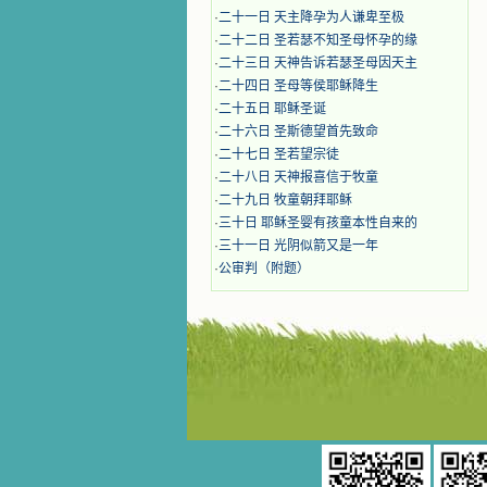
·
二十一日 天主降孕为人谦卑至极
·
二十二日 圣若瑟不知圣母怀孕的缘
·
二十三日 天神告诉若瑟圣母因天主
·
二十四日 圣母等侯耶稣降生
·
二十五日 耶稣圣诞
·
二十六日 圣斯德望首先致命
·
二十七日 圣若望宗徒
·
二十八日 天神报喜信于牧童
·
二十九日 牧童朝拜耶稣
·
三十日 耶稣圣婴有孩童本性自来的
·
三十一日 光阴似箭又是一年
·
公审判（附题）