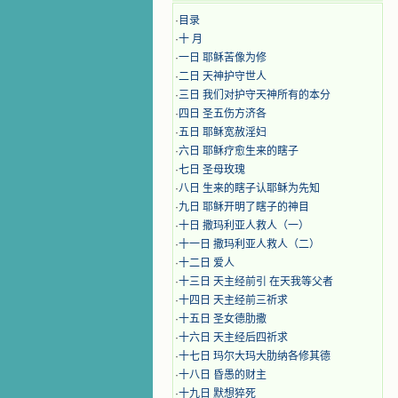
·
目录
·
十 月
·
​​一日 耶稣苦像为修
·
二日 天神护守世人
·
三日 我们对护守天神所有的本分
·
四日 圣五伤方济各
·
五日 耶稣宽赦淫妇
·
六日 耶稣疗愈生来的瞎子
·
七日 圣母玫瑰
·
八日 生来的瞎子认耶稣为先知
·
九日 耶稣开明了瞎子的神目
·
十日 撒玛利亚人救人（一）
·
十一日 撒玛利亚人救人（二）
·
十二日 爱人
·
十三日 天主经前引 在天我等父者
·
十四日 天主经前三祈求
·
十五日 圣女德肋撒
·
十六日 天主经后四祈求
·
十七日 玛尔大玛大肋纳各修其德
·
十八日 昏愚的财主
·
十九日 默想猝死