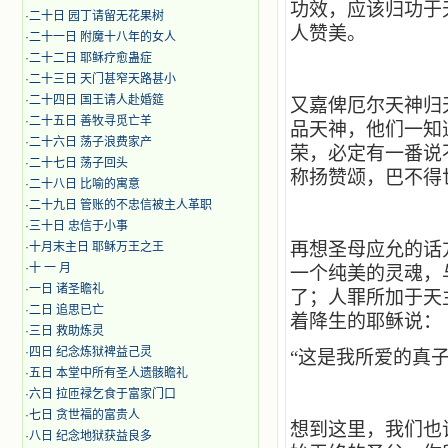
功效，应该归功于
·
二十日 园丁请留无花果树
人赞美。
·
二十一日 附魔十八年的女人
·
二十二日 耶稣疗愈蛊症
·
二十三日 天门甚窄天路甚小
·
二十四日 国王请人赴婚筵
又嘉俾厄尔天神归
·
二十五日 善牧寻觅亡羊
品天神，他们一知
·
二十六日 荡子浪费家产
荣，必定有一番说
·
二十七日 荡子回头
称扬赞颂，巴不得
·
二十八日 比喻的寓意
·
二十九日 管账的不忠信被主人革职
·
三十日 忠信于小事
再想圣母应允的话
·
十月末主日 耶稣万王之王
·
十 一 月
一个纯美的灵魂，
·
一日 诸圣瞻礼
了；人罪所加于天
·
二日 追思已亡
着降生的耶稣说：
·
三日 救助炼灵
·
四日 纪念炼狱裨益己灵
“这是我所爱的真
·
五日 本堂中所有圣人遗骸瞻礼
·
六日 拉匝禄乞食于富家门口
·
七日 贪世福的富贵人
想到这里，我们也
·
八日 纪念地狱获益良多