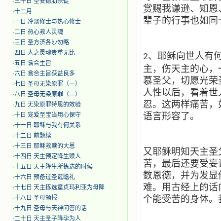
·
三十日 圣安德肋宗徒
赏赐我谦逊、知恩
·
十二月
辈子的行事也如同
·
​一日 冷淡修士与热心修士
·
二日 热心救人灵魂
·
三日 圣方济各沙勿略
·
四日 人之灵魂贵重无比
、耶稣向世人有
2
·
五日 翕合主旨
主，伤天主的心，
·
六日 翕合主旨获益良多
慕圣父，切愿光荣
·
七日 圣母无染原罪（一）
人性以后，看着世
·
八日 圣母无染原罪（二）
忍。这两样痛苦，
·
九日 无染原罪特恩的效验
语言形容了。
·
十日 宠爱至宝当用心保守
·
十一日 耶稣与我有何关系
·
十二日 前题续
·
十三日 耶稣救赎的大恩
又耶稣明知天主圣
·
十四日 天主预定降生赎人
苦，最后还要受妄
·
十五日 天主降生所拣选的时候
数恩德，并为发显
·
十六日 预备过圣诞瞻礼
难。用古经上的话
·
十七日 天主拣选童贞玛利亚为母降
个能受苦的身体。
·
十八日 圣母领报
·
十九日 圣母与天神问答的话
·
二十日 天主圣子降孕为人