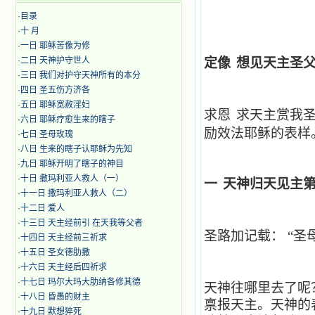
·
目录
·
十 月
·
​​一日 耶稣苦像为修
·
二日 天神护守世人
定
像
想见天主圣
·
三日 我们对护守天神所有的本分
·
四日 圣五伤方济各
·
五日 耶稣宽赦淫妇
求恩
求天主赏我
·
六日 耶稣疗愈生来的瞎子
励效法耶稣的表样
·
七日 圣母玫瑰
·
八日 生来的瞎子认耶稣为先知
·
九日 耶稣开明了瞎子的神目
·
十日 撒玛利亚人救人（一）
一
天神归天见主
·
十一日 撒玛利亚人救人（二）
·
十二日 爱人
·
十三日 天主经前引 在天我等父者
圣路加记载：
“圣
·
十四日 天主经前三祈求
·
十五日 圣女德肋撒
·
十六日 天主经后四祈求
·
十七日 玛尔大玛大肋纳各修其德
天神往哪里去了呢
·
十八日 昏愚的财主
禀报天主。天神的
·
十九日 默想猝死