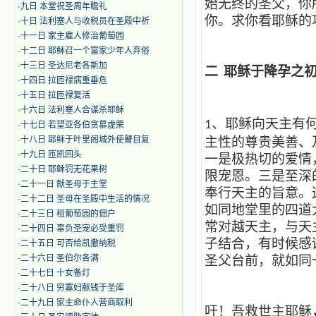
始无终的圣父，你
·
九日 本堂祝圣周年瞻礼
你。求你看耶稣的
·
十日 法利塞人与收税员在圣殿中祈
·
十一日 家主雇人修治葡萄园
·
十二日 耶稣召一个富家少年人弃俗
·
十三日 圣达尼老各斯加
二
耶稣于降孕之
·
十四日 拉匝禄病重垂危
·
十五日 拉匝禄复活
·
十六日 法利塞人合谋杀耶稣
、耶稣向天主有
1
·
十七日 若望亚各伯贪慕虚荣
·
十八日 耶稣于叶里阁城外使瞽目复
主性的尊贵美善、
·
十九日 匝凯回头
一是极热切的爱情
·
二十日 耶稣罚无花果树
限宠恩。三是至深
·
二十一日 献圣母于主堂
奉行天主的旨意。
·
二十二日 圣母在圣殿中生活的情况
如同地堂里的四道
·
二十三日 租葡萄园的佃户
常对越天主，与天
·
二十四日 辜负圣宠必受重罚
子结合，有时候感
·
二十五日 可否给凯撒纳税
·
二十六日 圣伯尔各满
圣父台前，就如同
·
二十七日 十女备灯
·
二十八日 穷寡妇献钱于圣库
·
二十九日 家主命仆人营商取利
吁！吾救世主耶稣