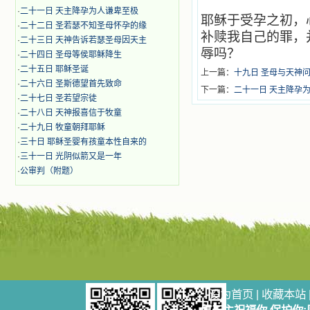
·
二十一日 天主降孕为人谦卑至极
耶稣于受孕之初，
·
二十二日 圣若瑟不知圣母怀孕的缘
补赎我自己的罪，
·
二十三日 天神告诉若瑟圣母因天主
辱吗？
·
二十四日 圣母等侯耶稣降生
·
二十五日 耶稣圣诞
上一篇：
十九日 圣母与天神
·
二十六日 圣斯德望首先致命
下一篇：
二十一日 天主降孕
·
二十七日 圣若望宗徒
·
二十八日 天神报喜信于牧童
·
二十九日 牧童朝拜耶稣
·
三十日 耶稣圣婴有孩童本性自来的
·
三十一日 光阴似箭又是一年
·
公审判（附题）
设为首页
|
收藏本站