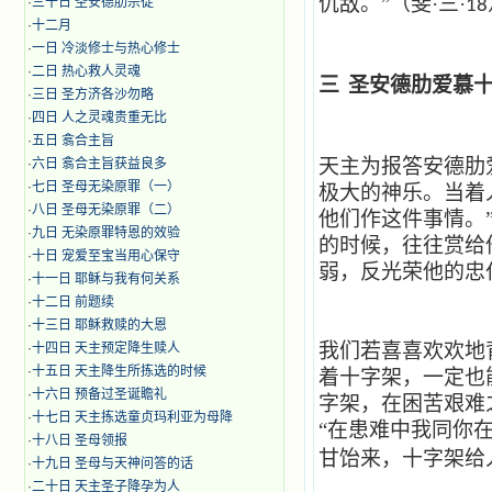
仇敌。”（斐·三·
·
三十日 圣安德肋宗徒
18
·
十二月
·
​一日 冷淡修士与热心修士
·
二日 热心救人灵魂
三
圣安德肋爱慕
·
三日 圣方济各沙勿略
·
四日 人之灵魂贵重无比
·
五日 翕合主旨
天主为报答安德肋
·
六日 翕合主旨获益良多
·
七日 圣母无染原罪（一）
极大的神乐。当着
·
八日 圣母无染原罪（二）
他们作这件事情。
·
九日 无染原罪特恩的效验
的时候，往往赏给
·
十日 宠爱至宝当用心保守
弱，反光荣他的忠
·
十一日 耶稣与我有何关系
·
十二日 前题续
·
十三日 耶稣救赎的大恩
我们若喜喜欢欢地
·
十四日 天主预定降生赎人
·
十五日 天主降生所拣选的时候
着十字架，一定也
·
十六日 预备过圣诞瞻礼
字架，在困苦艰难
·
十七日 天主拣选童贞玛利亚为母降
“在患难中我同你在
·
十八日 圣母领报
甘饴来，十字架给
·
十九日 圣母与天神问答的话
·
二十日 天主圣子降孕为人