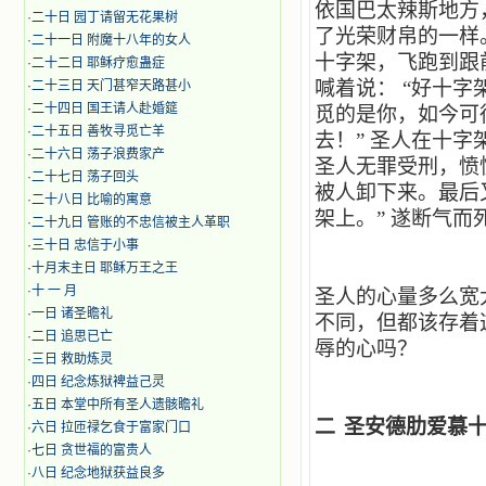
依国巴太辣斯地方
·
二十日 园丁请留无花果树
了光荣财帛的一样
·
二十一日 附魔十八年的女人
十字架，飞跑到跟
·
二十二日 耶稣疗愈蛊症
喊着说：
“好十字
·
二十三日 天门甚窄天路甚小
·
二十四日 国王请人赴婚筵
觅的是你，如今可
·
二十五日 善牧寻觅亡羊
去！”
圣人在十字
·
二十六日 荡子浪费家产
圣人无罪受刑，愤
·
二十七日 荡子回头
被人卸下来。最后
·
二十八日 比喻的寓意
架上。”
遂断气而
·
二十九日 管账的不忠信被主人革职
·
三十日 忠信于小事
·
十月末主日 耶稣万王之王
·
十 一 月
圣人的心量多么宽
·
一日 诸圣瞻礼
不同，但都该存着
·
二日 追思已亡
辱的心吗？
·
三日 救助炼灵
·
四日 纪念炼狱裨益己灵
·
五日 本堂中所有圣人遗骸瞻礼
二
圣安德肋爱慕
·
六日 拉匝禄乞食于富家门口
·
七日 贪世福的富贵人
·
八日 纪念地狱获益良多