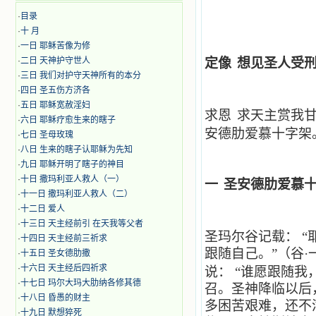
·
目录
·
十 月
·
​​一日 耶稣苦像为修
·
二日 天神护守世人
定像
想见圣人受
·
三日 我们对护守天神所有的本分
·
四日 圣五伤方济各
·
五日 耶稣宽赦淫妇
求恩
求天主赏我
·
六日 耶稣疗愈生来的瞎子
安德肋爱慕十字架
·
七日 圣母玫瑰
·
八日 生来的瞎子认耶稣为先知
·
九日 耶稣开明了瞎子的神目
·
十日 撒玛利亚人救人（一）
一
圣安德肋爱慕
·
十一日 撒玛利亚人救人（二）
·
十二日 爱人
·
十三日 天主经前引 在天我等父者
圣玛尔谷记载：
“
·
十四日 天主经前三祈求
跟随自己。”（谷·一
·
十五日 圣女德肋撒
·
十六日 天主经后四祈求
说：
“谁愿跟随我
·
十七日 玛尔大玛大肋纳各修其德
召。圣神降临以后
·
十八日 昏愚的财主
多困苦艰难，还不
·
十九日 默想猝死