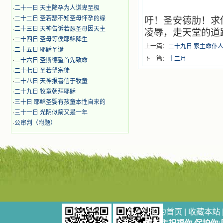
·
二十一日 天主降孕为人谦卑至极
·
二十二日 圣若瑟不知圣母怀孕的缘
吁！圣安德肋！求
·
二十三日 天神告诉若瑟圣母因天主
凌辱，走天堂的道
·
二十四日 圣母等侯耶稣降生
上一篇：
二十九日 家主命仆
·
二十五日 耶稣圣诞
下一篇：
十二月
·
二十六日 圣斯德望首先致命
·
二十七日 圣若望宗徒
·
二十八日 天神报喜信于牧童
·
二十九日 牧童朝拜耶稣
·
三十日 耶稣圣婴有孩童本性自来的
·
三十一日 光阴似箭又是一年
·
公审判（附题）
设为首页
|
收藏本站