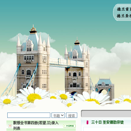
三十日 圣安德肋宗徒
默想全书第四册(若望.兰)录入
列表