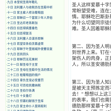
·
九日 本堂祝圣周年瞻礼
圣人这样爱慕十字
·
十日 法利塞人与收税员在圣殿中祈
常盼望受难，连在
·
十一日 家主雇人修治葡萄园
情。耶稣吃巴斯卦
·
十二日 耶稣召一个富家少年人弃俗
为什么切望同宗徒
·
十三日 圣达尼老各斯加
难。圣人因着耶稣
·
十四日 拉匝禄病重垂危
·
十五日 拉匝禄复活
·
十六日 法利塞人合谋杀耶稣
·
十七日 若望亚各伯贪慕虚荣
第二、因为圣人明
·
十八日 耶稣于叶里阁城外使瞽目复
到世界上来。钉在
·
十九日 匝凯回头
架伤人的肉身，正
·
二十日 耶稣罚无花果树
人，所以圣安德肋
·
二十一日 献圣母于主堂
·
二十二日 圣母在圣殿中生活的情况
·
二十三日 租葡萄园的佃户
·
二十四日 辜负圣宠必受重罚
第三、因为圣人知
·
二十五日 可否给凯撒纳税
是被天主预拣定而
·
二十六日 圣伯尔各满
去！”
想想以上这
·
二十七日 十女备灯
的表率，我们也需
·
二十八日 穷寡妇献钱于圣库
德肋那样爱慕十字
·
二十九日 家主命仆人营商取利