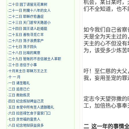
机会，某日某时，
·
二十日 园丁请留无花果树
们不全知道，也不
·
二十一日 附魔十八年的女人
·
二十二日 耶稣疗愈蛊症
·
二十三日 天门甚窄天路甚小
·
二十四日 国王请人赴婚筵
如今我们自己省察
·
二十五日 善牧寻觅亡羊
天是全为天主过的
·
二十六日 荡子浪费家产
天主的心不但没有
·
二十七日 荡子回头
为，该受多少炼苦
·
二十八日 比喻的寓意
·
二十九日 管账的不忠信被主人革职
·
三十日 忠信于小事
吁！至仁慈的大父
·
十月末主日 耶稣万王之王
·
十 一 月
我，妄用圣宠的罪
·
一日 诸圣瞻礼
·
二日 追思已亡
·
三日 救助炼灵
定志今天望弥撒的
·
四日 纪念炼狱裨益己灵
工，加倍热心事奉
·
五日 本堂中所有圣人遗骸瞻礼
·
六日 拉匝禄乞食于富家门口
·
七日 贪世福的富贵人
·
八日 纪念地狱获益良多
二
这一年的事情