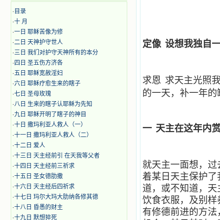
·
目录
·
十 月
·
​​一日 耶稣苦像为修
·
二日 天神护守世人
定像
设想我独自
·
三日 我们对护守天神所有的本分
·
四日 圣五伤方济各
·
五日 耶稣宽赦淫妇
求恩
求天主光照
·
六日 耶稣疗愈生来的瞎子
的一天，补一年的
·
七日 圣母玫瑰
·
八日 生来的瞎子认耶稣为先知
·
九日 耶稣开明了瞎子的神目
·
十日 撒玛利亚人救人（一）
一
天主在这年内
·
十一日 撒玛利亚人救人（二）
·
十二日 爱人
·
十三日 天主经前引 在天我等父者
就天主一面想，过
·
十四日 天主经前三祈求
着某日天主保护了
·
十五日 圣女德肋撒
·
十六日 天主经后四祈求
道，或不知道，天
·
十七日 玛尔大玛大肋纳各修其德
饮食衣服，及别样
·
十八日 昏愚的财主
有修德前进的方法
·
十九日 默想猝死