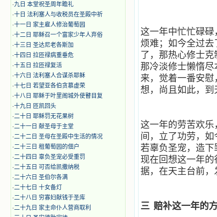
·
九日 本堂祝圣周年瞻礼
·
十日 法利塞人与收税员在圣殿中祈
·
十一日 家主雇人修治葡萄园
这一年中忙忙碌碌
·
十二日 耶稣召一个富家少年人弃俗
烦难；如今全过去
·
十三日 圣达尼老各斯加
了，那热心修士克
·
十四日 拉匝禄病重垂危
那冷淡修士懒惰尽
·
十五日 拉匝禄复活
·
十六日 法利塞人合谋杀耶稣
来，觉着一番安慰
·
十七日 若望亚各伯贪慕虚荣
想，尚且如此，到
·
十八日 耶稣于叶里阁城外使瞽目复
·
十九日 匝凯回头
·
二十日 耶稣罚无花果树
这一年的劳苦欢乐
·
二十一日 献圣母于主堂
间，立了功劳，如
·
二十二日 圣母在圣殿中生活的情况
若辜负圣宠，造下
·
二十三日 租葡萄园的佃户
·
二十四日 辜负圣宠必受重罚
现在回想这一年的
·
二十五日 可否给凯撒纳税
据，在天主台前，
·
二十六日 圣伯尔各满
·
二十七日 十女备灯
·
二十八日 穷寡妇献钱于圣库
三
赔补这一年的
·
二十九日 家主命仆人营商取利