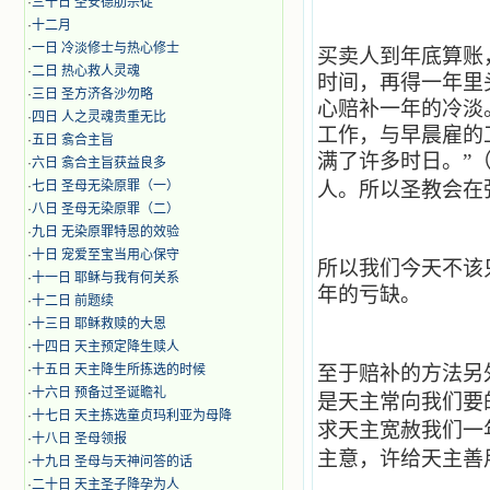
·
三十日 圣安德肋宗徒
·
十二月
·
​一日 冷淡修士与热心修士
买卖人到年底算账
·
二日 热心救人灵魂
时间，再得一年里
·
三日 圣方济各沙勿略
心赔补一年的冷淡
·
四日 人之灵魂贵重无比
工作，与早晨雇的
·
五日 翕合主旨
满了许多时日。”（
·
六日 翕合主旨获益良多
·
七日 圣母无染原罪（一）
人。所以圣教会在
·
八日 圣母无染原罪（二）
·
九日 无染原罪特恩的效验
·
十日 宠爱至宝当用心保守
所以我们今天不该
·
十一日 耶稣与我有何关系
年的亏缺。
·
十二日 前题续
·
十三日 耶稣救赎的大恩
·
十四日 天主预定降生赎人
·
十五日 天主降生所拣选的时候
至于赔补的方法另
·
十六日 预备过圣诞瞻礼
是天主常向我们要
·
十七日 天主拣选童贞玛利亚为母降
求天主宽赦我们一
·
十八日 圣母领报
主意，许给天主善
·
十九日 圣母与天神问答的话
·
二十日 天主圣子降孕为人