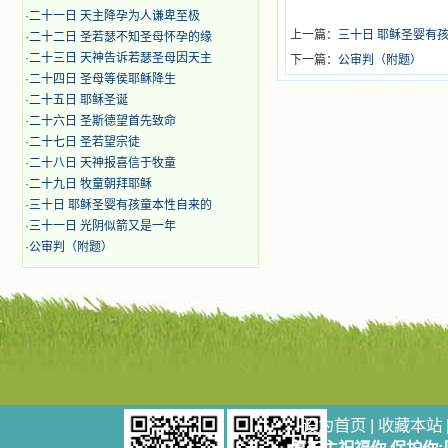
·
二十一日 天主降孕为人谦卑至极
上一篇：
三十日 耶稣圣婴有
·
二十二日 圣若瑟不知圣母怀孕的缘
·
二十三日 天神告诉若瑟圣母因天主
下一篇：
公审判（附题）
·
二十四日 圣母等侯耶稣降生
·
二十五日 耶稣圣诞
·
二十六日 圣斯德望首先致命
·
二十七日 圣若望宗徒
·
二十八日 天神报喜信于牧童
·
二十九日 牧童朝拜耶稣
·
三十日 耶稣圣婴有孩童本性自来的
·
三十一日 光阴似箭又是一年
·
公审判（附题）
设为首页
|
收藏本站