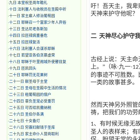
·
九日 本堂祝圣周年瞻礼
吁！吾天主，我卑
·
十日 法利塞人与收税员在圣殿中祈
天神来护守他呢？
·
十一日 家主雇人修治葡萄园
·
十二日 耶稣召一个富家少年人弃俗
·
十三日 圣达尼老各斯加
二
天神尽心护守
·
十四日 拉匝禄病重垂危
·
十五日 拉匝禄复活
·
十六日 法利塞人合谋杀耶稣
·
十七日 若望亚各伯贪慕虚荣
古经上说：天主命
·
十八日 耶稣于叶里阁城外使瞽目复
上。”（咏·九一·
12
·
十九日 匝凯回头
的事迹不可胜数。
·
二十日 耶稣罚无花果树
一类的故事甚多。
·
二十一日 献圣母于主堂
·
二十二日 圣母在圣殿中生活的情况
·
二十三日 租葡萄园的佃户
·
二十四日 辜负圣宠必受重罚
然而天神另外照管
·
二十五日 可否给凯撒纳税
祷，把我们的功劳
·
二十六日 圣伯尔各满
·
二十七日 十女备灯
、有时候无缘无
1
·
二十八日 穷寡妇献钱于圣库
圣人的表样来；有
·
二十九日 家主命仆人营商取利
促，盼望天堂的永