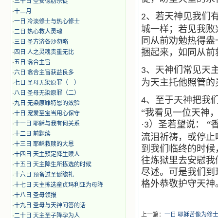
·
三十日 圣安德肋宗徒
·
十二月
、若天神见我们
2
·
​一日 冷淡修士与热心修士
城一样；若见我败
·
二日 热心救人灵魂
同从前劝勉热得盎
·
三日 圣方济各沙勿略
捆起来，如同从前
·
四日 人之灵魂贵重无比
·
五日 翕合主旨
、天神们常见天
3
·
六日 翕合主旨获益良多
为天主托他照管的
·
七日 圣母无染原罪（一）
·
八日 圣母无染原罪（二）
、至于天神把我
4
·
九日 无染原罪特恩的效验
“我看见一位天神
·
十日 宠爱至宝当用心保守
·
）圣若望说：
“
·
十一日 耶稣与我有何关系
3
·
十二日 前题续
流泪祈祷，或停止
·
十三日 耶稣救赎的大恩
到我们临终的时候
·
十四日 天主预定降生赎人
往炼狱里去安慰我
·
十五日 天主降生所拣选的时候
尽述。可是我们到
·
十六日 预备过圣诞瞻礼
格外恭敬护守天神
·
十七日 天主拣选童贞玛利亚为母降
·
十八日 圣母领报
·
十九日 圣母与天神问答的话
上一篇：
​​一日 耶稣苦像为
·
二十日 天主圣子降孕为人