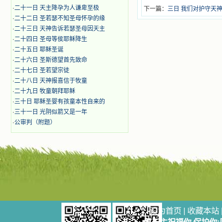
·
二十一日 天主降孕为人谦卑至极
下一篇：
三日 我们对护守天
·
二十二日 圣若瑟不知圣母怀孕的缘
·
二十三日 天神告诉若瑟圣母因天主
·
二十四日 圣母等侯耶稣降生
·
二十五日 耶稣圣诞
·
二十六日 圣斯德望首先致命
·
二十七日 圣若望宗徒
·
二十八日 天神报喜信于牧童
·
二十九日 牧童朝拜耶稣
·
三十日 耶稣圣婴有孩童本性自来的
·
三十一日 光阴似箭又是一年
·
公审判（附题）
设为首页
|
收藏本站