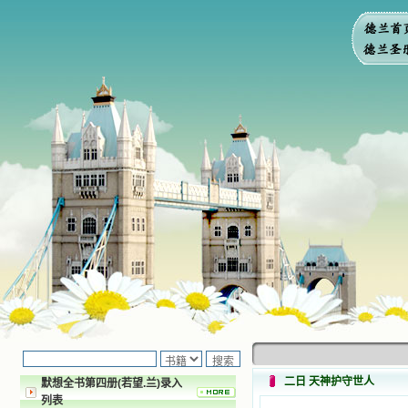
二日 天神护守世人
默想全书第四册(若望.兰)录入
列表