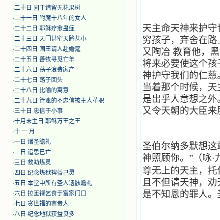
·
二十日 园丁请留无花果树
·
二十一日 附魔十八年的女人
天主命天神来护守
·
二十二日 耶稣疗愈蛊症
穷孩子，弃舍在路
·
二十三日 天门甚窄天路甚小
·
二十四日 国王请人赴婚筵
又陶冶
教育他，黑
·
二十五日 善牧寻觅亡羊
将来必要使这个孩
·
二十六日 荡子浪费家产
神护守我们的仁慈
·
二十七日 荡子回头
当着那个时候，天
·
二十八日 比喻的寓意
是出乎人意想之外
·
二十九日 管账的不忠信被主人革职
又令天朝的大臣来
·
三十日 忠信于小事
·
十月末主日 耶稣万王之王
·
十 一 月
·
一日 诸圣瞻礼
圣伯尔纳多默想这
·
二日 追思已亡
神照顾你。”（咏·
·
三日 救助炼灵
尊无上的天主，托
·
四日 纪念炼狱裨益己灵
且不但请天神，劝
·
五日 本堂中所有圣人遗骸瞻礼
是不知恩的罪人。
·
六日 拉匝禄乞食于富家门口
·
七日 贪世福的富贵人
·
八日 纪念地狱获益良多