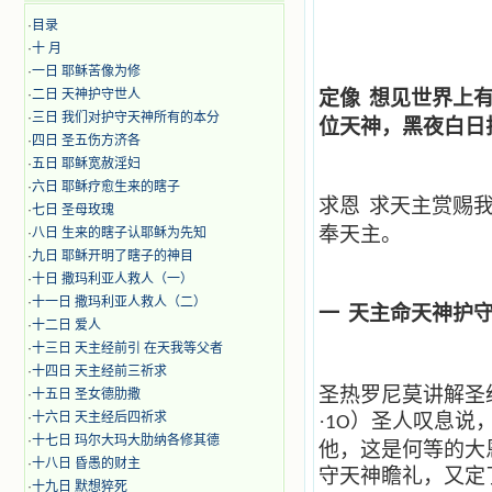
·
目录
·
十 月
·
​​一日 耶稣苦像为修
·
二日 天神护守世人
定像
想见世界上
·
三日 我们对护守天神所有的本分
位天神，黑夜白日
·
四日 圣五伤方济各
·
五日 耶稣宽赦淫妇
·
六日 耶稣疗愈生来的瞎子
求恩
求天主赏赐
·
七日 圣母玫瑰
奉天主。
·
八日 生来的瞎子认耶稣为先知
·
九日 耶稣开明了瞎子的神目
·
十日 撒玛利亚人救人（一）
·
十一日 撒玛利亚人救人（二）
一
天主命天神护
·
十二日 爱人
·
十三日 天主经前引 在天我等父者
·
十四日 天主经前三祈求
圣热罗尼莫讲解圣
·
十五日 圣女德肋撒
·
十六日 天主经后四祈求
·
）圣人叹息说
1O
·
十七日 玛尔大玛大肋纳各修其德
他，这是何等的大
·
十八日 昏愚的财主
守天神瞻礼，又定
·
十九日 默想猝死