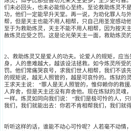
炼灵，似乎比那些善功光荣天主更多，至少更可靠
们未必回头，也未必能恒心至终。至论救助炼灵不
功，他们一定能早升天堂。再一说，为劝化罪人与
帮，但是天主也能不用人相帮，只自己用圣宠感动
至于为救助炼灵，天主不能不用人相帮，因为按天
赦炼灵应受之罚。这是论光荣天主一面，救助炼灵
2
、救助炼灵又是爱人的功夫。论爱人的规矩，应当
身，人的患难越大，越该设法拯救。如今炼灵所受
罚。他们常痛哭哀号，求我们世人相帮，我们不该
的规矩说，越无人照管的，越是可哀怜的。炼狱的
王求天主说： “罪人是无人照管的，惟仰赖你的救援。
人弃舍，但是天主还没有弃舍他。现在炼狱的灵魂
一样。炼灵如同向我们说： “我们是极可怜的人，
我们，我们就能出去：你若不肯相帮我们，我们就得
听听这样的话，谁能不动心可怜呢？人若毫不动情