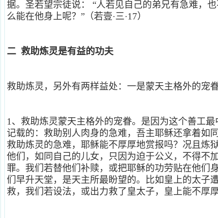
据。圣若望宗徒说： “人若见自己的弟兄有急难，
么能在他身上呢？”（若壹·三·17）
二 救助炼灵是有益的功夫
救助炼灵，另外有两样益处：一是蒙天主格外的宠
1
、救助炼灵蒙天主格外的宠眷。是因为这个善工最
记载的：救助别人肉身的急难，吾主耶稣还拿着如
救助炼灵的急难，耶稣能不厚厚地赏报吗？况且炼
他们，如同自己的儿女，只因为迫于公义，不得不
罪。我们若替他们补赎，或把耶稣的功劳贴在他们
们早升天堂，是天主所最盼望的。比如皇上的太子
救，我们若设法，或出力救了皇太子，皇上能不厚