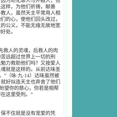
。因为劝化罪人与外教人，他
是这样，为他们祈祷，献善
外教人，虽然天主平常用人相
他们的心，使他们回头改过，
主的公义，不能无缘无故地宽
的好处。
先救人的灵魂，后救人的肉
的苦远超过世界上一切的刑
先勉力救助他们吗？又按爱人
灵魂就是这样的。从前达味圣
”（咏·九·14）达味虽然被
，就好似连天主也弃舍了他们
只盼望你的慈心，你若是相帮
在这里受刑。”
，保不住就是没有宠爱的凭