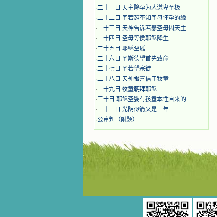
·
二十一日 天主降孕为人谦卑至极
·
二十二日 圣若瑟不知圣母怀孕的缘
·
二十三日 天神告诉若瑟圣母因天主
·
二十四日 圣母等侯耶稣降生
·
二十五日 耶稣圣诞
·
二十六日 圣斯德望首先致命
·
二十七日 圣若望宗徒
·
二十八日 天神报喜信于牧童
·
二十九日 牧童朝拜耶稣
·
三十日 耶稣圣婴有孩童本性自来的
·
三十一日 光阴似箭又是一年
·
公审判（附题）