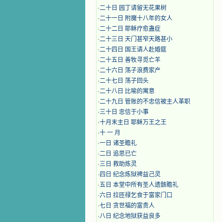
·
二十日 园丁请留无花果树
·
二十一日 附魔十八年的女人
·
二十二日 耶稣疗愈蛊症
·
二十三日 天门甚窄天路甚小
·
二十四日 国王请人赴婚筵
·
二十五日 善牧寻觅亡羊
·
二十六日 荡子浪费家产
·
二十七日 荡子回头
·
二十八日 比喻的寓意
·
二十九日 管账的不忠信被主人革职
·
三十日 忠信于小事
·
十月末主日 耶稣万王之王
·
十 一 月
·
一日 诸圣瞻礼
·
二日 追思已亡
·
三日 救助炼灵
·
四日 纪念炼狱裨益己灵
·
五日 本堂中所有圣人遗骸瞻礼
·
六日 拉匝禄乞食于富家门口
·
七日 贪世福的富贵人
·
八日 纪念地狱获益良多