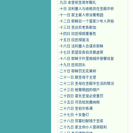
·
九日 本堂祝圣周年瞻礼
·
十日 法利塞人与收税员在圣殿中祈
·
十一日 家主雇人修治葡萄园
·
十二日 耶稣召一个富家少年人弃俗
·
十三日 圣达尼老各斯加
·
十四日 拉匝禄病重垂危
·
十五日 拉匝禄复活
·
十六日 法利塞人合谋杀耶稣
·
十七日 若望亚各伯贪慕虚荣
·
十八日 耶稣于叶里阁城外使瞽目复
·
十九日 匝凯回头
·
二十日 耶稣罚无花果树
·
二十一日 献圣母于主堂
·
二十二日 圣母在圣殿中生活的情况
·
二十三日 租葡萄园的佃户
·
二十四日 辜负圣宠必受重罚
·
二十五日 可否给凯撒纳税
·
二十六日 圣伯尔各满
·
二十七日 十女备灯
·
二十八日 穷寡妇献钱于圣库
·
二十九日 家主命仆人营商取利