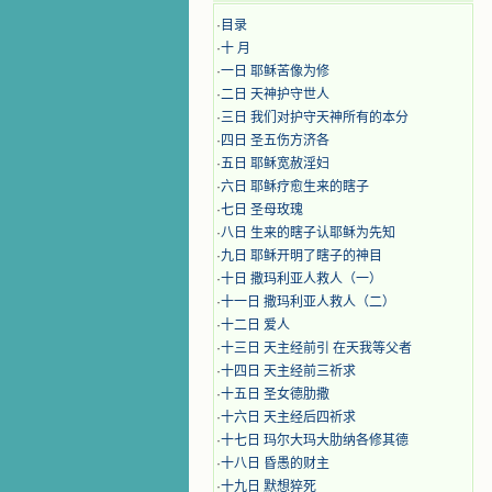
·
目录
·
十 月
·
​​一日 耶稣苦像为修
·
二日 天神护守世人
·
三日 我们对护守天神所有的本分
·
四日 圣五伤方济各
·
五日 耶稣宽赦淫妇
·
六日 耶稣疗愈生来的瞎子
·
七日 圣母玫瑰
·
八日 生来的瞎子认耶稣为先知
·
九日 耶稣开明了瞎子的神目
·
十日 撒玛利亚人救人（一）
·
十一日 撒玛利亚人救人（二）
·
十二日 爱人
·
十三日 天主经前引 在天我等父者
·
十四日 天主经前三祈求
·
十五日 圣女德肋撒
·
十六日 天主经后四祈求
·
十七日 玛尔大玛大肋纳各修其德
·
十八日 昏愚的财主
·
十九日 默想猝死