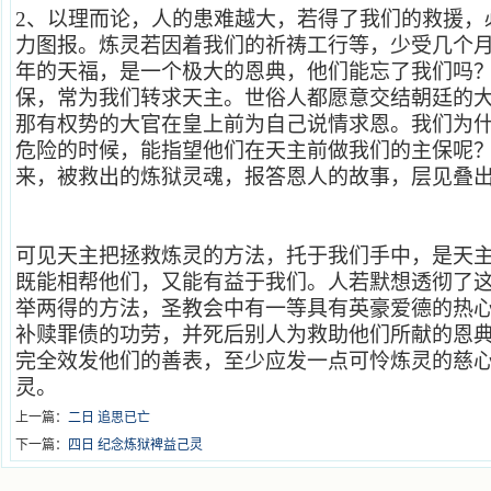
2
、以理而论，人的患难越大，若得了我们的救援，
力图报。炼灵若因着我们的祈祷工行等，少受几个
年的天福，是一个极大的恩典，他们能忘了我们吗
保，常为我们转求天主。世俗人都愿意交结朝廷的
那有权势的大官在皇上前为自己说情求恩。我们为
危险的时候，能指望他们在天主前做我们的主保呢
来，被救出的炼狱灵魂，报答恩人的故事，层见叠
可见天主把拯救炼灵的方法，托于我们手中，是天
既能相帮他们，又能有益于我们。人若默想透彻了
举两得的方法，圣教会中有一等具有英豪爱德的热
补赎罪债的功劳，并死后别人为救助他们所献的恩
完全效发他们的善表，至少应发一点可怜炼灵的慈
灵。
上一篇：
二日 追思已亡
下一篇：
四日 纪念炼狱裨益己灵