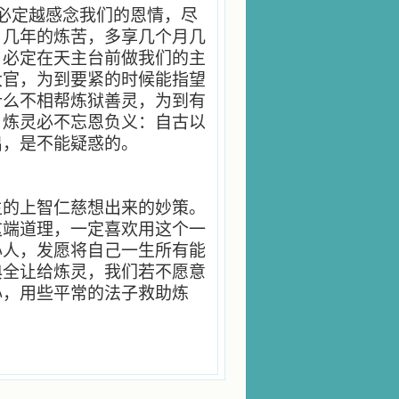
必定越感念我们的恩情，尽
月几年的炼苦，多享几个月几
？必定在天主台前做我们的主
大官，为到要紧的时候能指望
什么不相帮炼狱善灵，为到有
？炼灵必不忘恩负义：自古以
出，是不能疑惑的。
主的上智仁慈想出来的妙策。
这端道理，一定喜欢用这个一
心人，发愿将自己一生所有能
典全让给炼灵，我们若不愿意
心，用些平常的法子救助炼