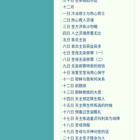
·
三十日 圣安德肋宗徒
·
十二月
·
​一日 冷淡修士与热心修士
·
二日 热心救人灵魂
·
三日 圣方济各沙勿略
·
四日 人之灵魂贵重无比
·
五日 翕合主旨
·
六日 翕合主旨获益良多
·
七日 圣母无染原罪（一）
·
八日 圣母无染原罪（二）
·
九日 无染原罪特恩的效验
·
十日 宠爱至宝当用心保守
·
十一日 耶稣与我有何关系
·
十二日 前题续
·
十三日 耶稣救赎的大恩
·
十四日 天主预定降生赎人
·
十五日 天主降生所拣选的时候
·
十六日 预备过圣诞瞻礼
·
十七日 天主拣选童贞玛利亚为母降
·
十八日 圣母领报
·
十九日 圣母与天神问答的话
·
二十日 天主圣子降孕为人