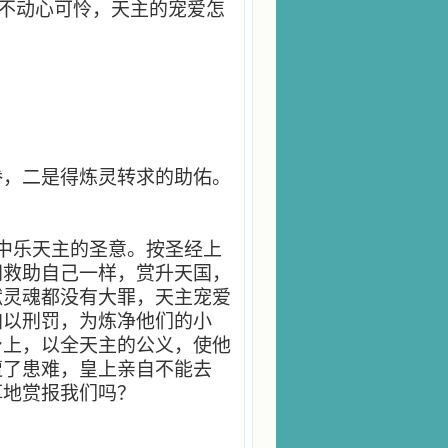
也不动心可怜，天主的宠爱怎
眷，二是得炼灵转求的助佑。
中乐天主的圣意。按圣经上
同救助自己一样，赏升天国，
狱灵魂都没有大罪，天主宠爱
加以刑罚，为炼净他们的小
身上，以全天主的公义，使他
遭了患难，皇上亲自不能去
厚地赏报我们吗？