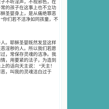
孩子不听淫声，不视邪色，在
平常的孩子在这事上也不立功
耶稣圣婴身上，是从痛绝罪恶
“你们若不洁净如同孩童，不
善人。耶稣圣婴既然发显这样
厌恶淫秽的人。所以我们若愿
罪过，常保存灵魂的洁净。我
偏情，用要紧的法子，为造到
咏上的话向天主说：
“天主！
罪恶，叫我的灵魂洁白过于