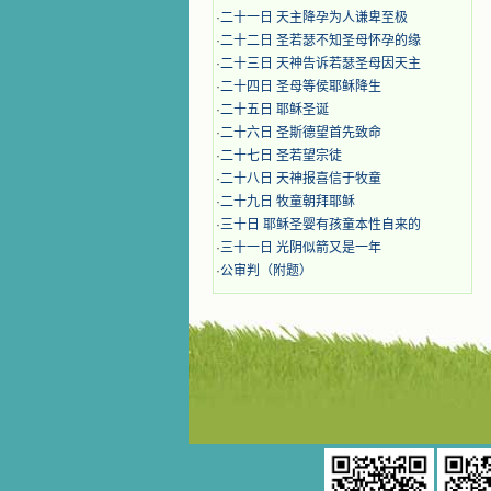
·
二十一日 天主降孕为人谦卑至极
·
二十二日 圣若瑟不知圣母怀孕的缘
·
二十三日 天神告诉若瑟圣母因天主
·
二十四日 圣母等侯耶稣降生
·
二十五日 耶稣圣诞
·
二十六日 圣斯德望首先致命
·
二十七日 圣若望宗徒
·
二十八日 天神报喜信于牧童
·
二十九日 牧童朝拜耶稣
·
三十日 耶稣圣婴有孩童本性自来的
·
三十一日 光阴似箭又是一年
·
公审判（附题）