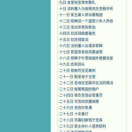
·
九日 本堂祝圣周年瞻礼
·
十日 法利塞人与收税员在圣殿中祈
·
十一日 家主雇人修治葡萄园
·
十二日 耶稣召一个富家少年人弃俗
·
十三日 圣达尼老各斯加
·
十四日 拉匝禄病重垂危
·
十五日 拉匝禄复活
·
十六日 法利塞人合谋杀耶稣
·
十七日 若望亚各伯贪慕虚荣
·
十八日 耶稣于叶里阁城外使瞽目复
·
十九日 匝凯回头
·
二十日 耶稣罚无花果树
·
二十一日 献圣母于主堂
·
二十二日 圣母在圣殿中生活的情况
·
二十三日 租葡萄园的佃户
·
二十四日 辜负圣宠必受重罚
·
二十五日 可否给凯撒纳税
·
二十六日 圣伯尔各满
·
二十七日 十女备灯
·
二十八日 穷寡妇献钱于圣库
·
二十九日 家主命仆人营商取利