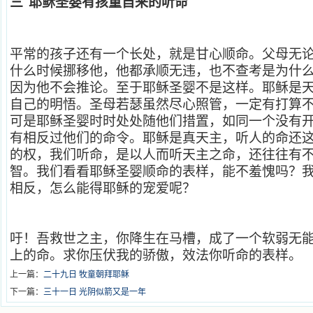
三
耶稣圣婴有孩童自来的听命
平常的孩子还有一个长处，就是甘心顺命。父母无
什么时候挪移他，他都承顺无违，也不查考是为什
因为他不会推论。至于耶稣圣婴不是这样。耶稣是
自己的明悟。圣母若瑟虽然尽心照管，一定有打算
可是耶稣圣婴时时处处随他们措置，如同一个没有
有相反过他们的命令。耶稣是真天主，听人的命还
的权，我们听命，是以人而听天主之命，还往往有
智。我们看看耶稣圣婴顺命的表样，能不羞愧吗？
相反，怎么能得耶稣的宠爱呢？
吁！吾救世之主，你降生在马槽，成了一个软弱无
上的命。求你压伏我的骄傲，效法你听命的表样。
上一篇：
二十九日 牧童朝拜耶稣
下一篇：
三十一日 光阴似箭又是一年