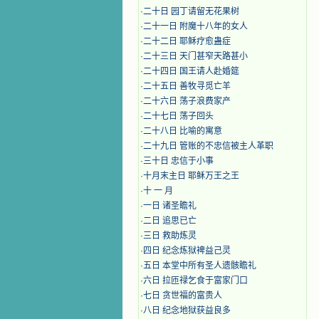
·
二十日 园丁请留无花果树
·
二十一日 附魔十八年的女人
·
二十二日 耶稣疗愈蛊症
·
二十三日 天门甚窄天路甚小
·
二十四日 国王请人赴婚筵
·
二十五日 善牧寻觅亡羊
·
二十六日 荡子浪费家产
·
二十七日 荡子回头
·
二十八日 比喻的寓意
·
二十九日 管账的不忠信被主人革职
·
三十日 忠信于小事
·
十月末主日 耶稣万王之王
·
十 一 月
·
一日 诸圣瞻礼
·
二日 追思已亡
·
三日 救助炼灵
·
四日 纪念炼狱裨益己灵
·
五日 本堂中所有圣人遗骸瞻礼
·
六日 拉匝禄乞食于富家门口
·
七日 贪世福的富贵人
·
八日 纪念地狱获益良多