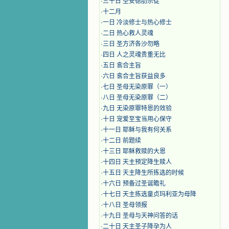
·
三十日 圣安德肋宗徒
·
十二月
·
​一日 冷淡修士与热心修士
·
二日 热心救人灵魂
·
三日 圣方济各沙勿略
·
四日 人之灵魂贵重无比
·
五日 翕合主旨
·
六日 翕合主旨获益良多
·
七日 圣母无染原罪（一）
·
八日 圣母无染原罪（二）
·
九日 无染原罪特恩的效验
·
十日 宠爱至宝当用心保守
·
十一日 耶稣与我有何关系
·
十二日 前题续
·
十三日 耶稣救赎的大恩
·
十四日 天主预定降生赎人
·
十五日 天主降生所拣选的时候
·
十六日 预备过圣诞瞻礼
·
十七日 天主拣选童贞玛利亚为母降
·
十八日 圣母领报
·
十九日 圣母与天神问答的话
·
二十日 天主圣子降孕为人