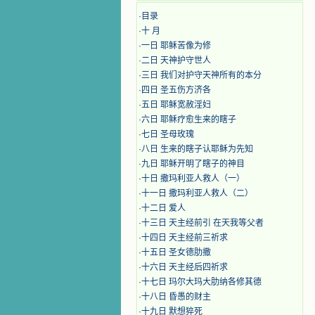
·
目录
·
十 月
·
​​一日 耶稣苦像为修
·
二日 天神护守世人
·
三日 我们对护守天神所有的本分
·
四日 圣五伤方济各
·
五日 耶稣宽赦淫妇
·
六日 耶稣疗愈生来的瞎子
·
七日 圣母玫瑰
·
八日 生来的瞎子认耶稣为先知
·
九日 耶稣开明了瞎子的神目
·
十日 撒玛利亚人救人（一）
·
十一日 撒玛利亚人救人（二）
·
十二日 爱人
·
十三日 天主经前引 在天我等父者
·
十四日 天主经前三祈求
·
十五日 圣女德肋撒
·
十六日 天主经后四祈求
·
十七日 玛尔大玛大肋纳各修其德
·
十八日 昏愚的财主
·
十九日 默想猝死