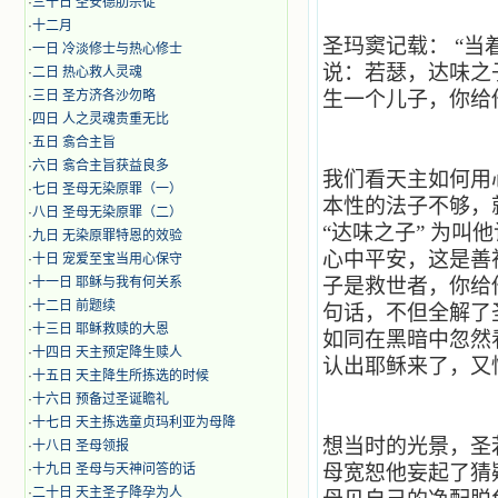
·
三十日 圣安德肋宗徒
·
十二月
圣玛窦记载： “
·
​一日 冷淡修士与热心修士
说：若瑟，达味之
·
二日 热心救人灵魂
·
三日 圣方济各沙勿略
生一个儿子，你给他
·
四日 人之灵魂贵重无比
·
五日 翕合主旨
·
六日 翕合主旨获益良多
我们看天主如何用
·
七日 圣母无染原罪（一）
本性的法子不够，
·
八日 圣母无染原罪（二）
“达味之子” 为叫
·
九日 无染原罪特恩的效验
心中平安，这是善
·
十日 宠爱至宝当用心保守
·
十一日 耶稣与我有何关系
子是救世者，你给
·
十二日 前题续
句话，不但全解了
·
十三日 耶稣救赎的大恩
如同在黑暗中忽然
·
十四日 天主预定降生赎人
认出耶稣来了，又
·
十五日 天主降生所拣选的时候
·
十六日 预备过圣诞瞻礼
·
十七日 天主拣选童贞玛利亚为母降
想当时的光景，圣
·
十八日 圣母领报
·
十九日 圣母与天神问答的话
母宽恕他妄起了猜
·
二十日 天主圣子降孕为人