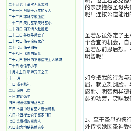
哄，但圣若瑟竞隐
·
二十日 园丁请留无花果树
的亲族抱怨圣母失
·
二十一日 附魔十八年的女人
呢！连按公道能用
·
二十二日 耶稣疗愈蛊症
·
二十三日 天门甚窄天路甚小
·
二十四日 国王请人赴婚筵
圣若瑟虽然定了主
·
二十五日 善牧寻觅亡羊
·
二十六日 荡子浪费家产
个合宜的机会，自
·
二十七日 荡子回头
圣若瑟前思后想，
·
二十八日 比喻的寓意
明智呢！
·
二十九日 管账的不忠信被主人革职
·
三十日 忠信于小事
·
十月末主日 耶稣万王之王
如今把我的行为与
·
十 一 月
屈，就立刻翻脸，
·
一日 诸圣瞻礼
·
二日 追思已亡
忍耐、明智两样德
·
三日 救助炼灵
瑟的功劳，赏赐我
·
四日 纪念炼狱裨益己灵
·
五日 本堂中所有圣人遗骸瞻礼
·
六日 拉匝禄乞食于富家门口
2
、至于圣母的德
·
七日 贪世福的富贵人
外传扬她因圣神受
·
八日 纪念地狱获益良多