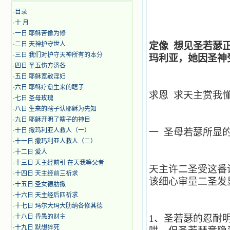
·
目录
·
十 月
·
​​一日 耶稣苦像为修
·
二日 天神护守世人
定像 想见圣若瑟
·
三日 我们对护守天神所有的本分
玛利亚，她因圣神
·
四日 圣五伤方济各
·
五日 耶稣宽赦淫妇
·
六日 耶稣疗愈生来的瞎子
求恩 求天主赏我
·
七日 圣母玫瑰
·
八日 生来的瞎子认耶稣为先知
·
九日 耶稣开明了瞎子的神目
·
十日 撒玛利亚人救人（一）
一 圣母若瑟所显
·
十一日 撒玛利亚人救人（二）
·
十二日 爱人
·
十三日 天主经前引 在天我等父者
天主许二圣受这番
·
十四日 天主经前三祈求
该细心审量二圣发
·
十五日 圣女德肋撒
·
十六日 天主经后四祈求
·
十七日 玛尔大玛大肋纳各修其德
·
十八日 昏愚的财主
1
、圣若瑟的忍耐
·
十九日 默想猝死