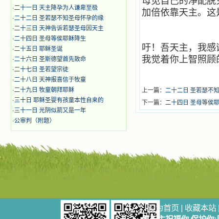
母见自己的净配脱
·
二十一日 天主降孕为人谦卑至极
加倍依靠天主。这
·
二十二日 圣若瑟不知圣母怀孕的缘
·
二十三日 天神告诉若瑟圣母因天主
·
二十四日 圣母等侯耶稣降生
吁！吾天主，我感
·
二十五日 耶稣圣诞
我觉着你上智照顾
·
二十六日 圣斯德望首先致命
·
二十七日 圣若望宗徒
·
二十八日 天神报喜信于牧童
·
二十九日 牧童朝拜耶稣
上一篇：
二十二日 圣若瑟不
·
三十日 耶稣圣婴有孩童本性自来的
下一篇：
二十四日 圣母等侯
·
三十一日 光阴似箭又是一年
·
公审判（附题）
设为首页
|
收藏本站