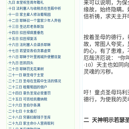
来可以说明，为保
·
九日 本堂祝圣周年瞻礼
·
十日 法利塞人与收税员在圣殿中祈
缘故，始终隐瞒。
·
十一日 家主雇人修治葡萄园
倍祈祷，求天主开
·
十二日 耶稣召一个富家少年人弃俗
·
十三日 圣达尼老各斯加
·
十四日 拉匝禄病重垂危
按着圣母的德行，
·
十五日 拉匝禄复活
故，常图人夸奖，
·
十六日 法利塞人合谋杀耶稣
的心，有了患难，
·
十七日 若望亚各伯贪慕虚荣
·
十八日 耶稣于叶里阁城外使瞽目复
厄哉济厄说： “
·
十九日 匝凯回头
·10）天主也如
·
二十日 耶稣罚无花果树
灵魂的污秽。
·
二十一日 献圣母于主堂
·
二十二日 圣母在圣殿中生活的情况
·
二十三日 租葡萄园的佃户
吁！童贞圣母玛利
·
二十四日 辜负圣宠必受重罚
德行，为使我的灵
·
二十五日 可否给凯撒纳税
·
二十六日 圣伯尔各满
·
二十七日 十女备灯
·
二十八日 穷寡妇献钱于圣库
二 天神明示若瑟
·
二十九日 家主命仆人营商取利