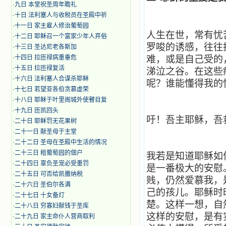
·
九日 本堂祝圣周年瞻礼
·
十日 法利塞人与收税员在圣殿中祈
·
十一日 家主雇人修治葡萄园
人生在世，常有忧
·
十二日 耶稣召一个富家少年人弃俗
罗唆的诱感，往往
·
十三日 圣达尼老各斯加
·
十四日 拉匝禄病重垂危
难，或是自己受的
·
十五日 拉匝禄复活
涕泣之谷。在这些
·
十六日 法利塞人合谋杀耶稣
呢？谁能懂得我的
·
十七日 若望亚各伯贪慕虚荣
·
十八日 耶稣于叶里阁城外使瞽目复
·
十九日 匝凯回头
吁！吾主耶稣，吾
·
二十日 耶稣罚无花果树
·
二十一日 献圣母于主堂
·
二十二日 圣母在圣殿中生活的情况
·
二十三日 租葡萄园的佃户
我若是知道耶稣如
·
二十四日 辜负圣宠必受重罚
是一番极大的安慰
·
二十五日 可否给凯撒纳税
贱，仍然爱慕我，
·
二十六日 圣伯尔各满
己的孩儿。耶稣时
·
二十七日 十女备灯
楚。这样一想，自
·
二十八日 穷寡妇献钱于圣库
这样的安慰，是有
·
二十九日 家主命仆人营商取利