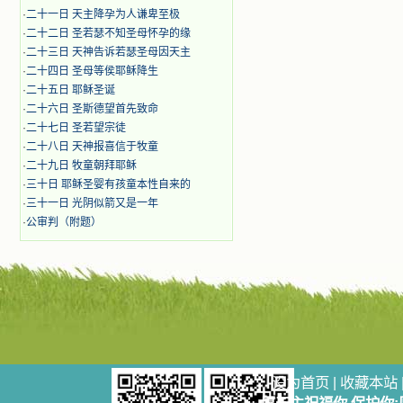
·
二十一日 天主降孕为人谦卑至极
·
二十二日 圣若瑟不知圣母怀孕的缘
·
二十三日 天神告诉若瑟圣母因天主
·
二十四日 圣母等侯耶稣降生
·
二十五日 耶稣圣诞
·
二十六日 圣斯德望首先致命
·
二十七日 圣若望宗徒
·
二十八日 天神报喜信于牧童
·
二十九日 牧童朝拜耶稣
·
三十日 耶稣圣婴有孩童本性自来的
·
三十一日 光阴似箭又是一年
·
公审判（附题）
设为首页
|
收藏本站