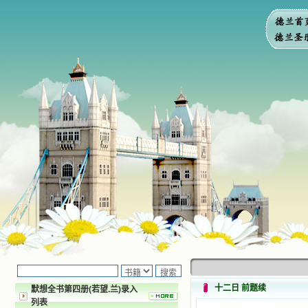
十二日 前题续
默想全书第四册(若望.兰)录入
列表