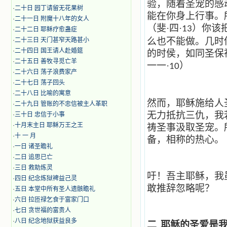
验，随着圣宠的感
·
二十日 园丁请留无花果树
能在你身上行事。
·
二十一日 附魔十八年的女人
（斐·四·
）你该
13
·
二十二日 耶稣疗愈蛊症
么也不能做。几时
·
二十三日 天门甚窄天路甚小
·
二十四日 国王请人赴婚筵
的时侯，如同圣保
·
二十五日 善牧寻觅亡羊
一一·
）
10
·
二十六日 荡子浪费家产
·
二十七日 荡子回头
·
二十八日 比喻的寓意
然而，耶稣施给人
·
二十九日 管账的不忠信被主人革职
无力抵抗三仇，我
·
三十日 忠信于小事
·
十月末主日 耶稣万王之王
祷圣事汲取圣宠。
·
十 一 月
备，相称的热心。
·
一日 诸圣瞻礼
·
二日 追思已亡
·
三日 救助炼灵
吁！吾主耶稣，我
·
四日 纪念炼狱裨益己灵
敢推辞忽略呢？
·
五日 本堂中所有圣人遗骸瞻礼
·
六日 拉匝禄乞食于富家门口
·
七日 贪世福的富贵人
·
八日 纪念地狱获益良多
二
耶稣的圣爱是