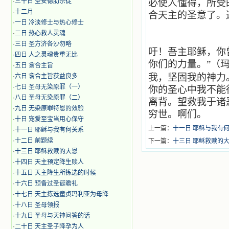
·
三十日 圣安德肋宗徒
必使人懂得，所受
·
十二月
合天主的圣意了。
·
​一日 冷淡修士与热心修士
·
二日 热心救人灵魂
·
三日 圣方济各沙勿略
吁！吾主耶稣，你
·
四日 人之灵魂贵重无比
你们的力量。”（玛
·
五日 翕合主旨
我，坚固我的神力
·
六日 翕合主旨获益良多
·
七日 圣母无染原罪（一）
你的圣心中我不能
·
八日 圣母无染原罪（二）
离背。望救我于诸
·
九日 无染原罪特恩的效验
穷世。啊们。
·
十日 宠爱至宝当用心保守
上一篇：
十一日 耶稣与我有
·
十一日 耶稣与我有何关系
·
十二日 前题续
下一篇：
十三日 耶稣救赎的
·
十三日 耶稣救赎的大恩
·
十四日 天主预定降生赎人
·
十五日 天主降生所拣选的时候
·
十六日 预备过圣诞瞻礼
·
十七日 天主拣选童贞玛利亚为母降
·
十八日 圣母领报
·
十九日 圣母与天神问答的话
·
二十日 天主圣子降孕为人