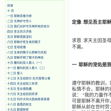
·
目录
·
十 月
·
​​一日 耶稣苦像为修
·
二日 天神护守世人
定像
想见吾主耶
·
三日 我们对护守天神所有的本分
·
四日 圣五伤方济各
·
五日 耶稣宽赦淫妇
求恩
求天主因圣
·
六日 耶稣疗愈生来的瞎子
不离。
·
七日 圣母玫瑰
·
八日 生来的瞎子认耶稣为先知
·
九日 耶稣开明了瞎子的神目
·
十日 撒玛利亚人救人（一）
一
耶稣的宠佑是
·
十一日 撒玛利亚人救人（二）
·
十二日 爱人
·
十三日 天主经前引 在天我等父者
遵守耶稣的教训，
·
十四日 天主经前三祈求
私情不合，耶稣的
·
十五日 圣女德肋撒
·
十六日 天主经后四祈求
说：
“我的力量作
·
十七日 玛尔大玛大肋纳各修其德
可是耶稣不离开你
·
十八日 昏愚的财主
耶稣从前在世时劳
·
十九日 默想猝死