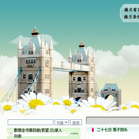
二十七日 荡子回头
默想全书第四册(若望.兰)录入
列表