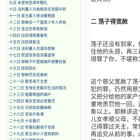
·
九日 本堂祝圣周年瞻礼
·
十日 法利塞人与收税员在圣殿中祈
·
十一日 家主雇人修治葡萄园
二 荡子得宽赦
·
十二日 耶稣召一个富家少年人弃俗
·
十三日 圣达尼老各斯加
·
十四日 拉匝禄病重垂危
·
十五日 拉匝禄复活
荡子还没有到家，
·
十六日 法利塞人合谋杀耶稣
住他的头颈，再三
·
十七日 若望亚各伯贪慕虚荣
得罪了你，不堪称
·
十八日 耶稣于叶里阁城外使瞽目复
·
十九日 匝凯回头
·
二十日 耶稣罚无花果树
这个慈父宽赦了荡
·
二十一日 献圣母于主堂
·
二十二日 圣母在圣殿中生活的情况
犯的罪，仍然用慈
·
二十三日 租葡萄园的佃户
又把分给他的家产
·
二十四日 辜负圣宠必受重罚
重地责罚他一回，
·
二十五日 可否给凯撒纳税
象以上。耶稣讲这
·
二十六日 圣伯尔各满
儿女孝顺父母，不
·
二十七日 十女备灯
己得罪过天主，常
·
二十八日 穷寡妇献钱于圣库
再追究从前的事，
·
二十九日 家主命仆人营商取利