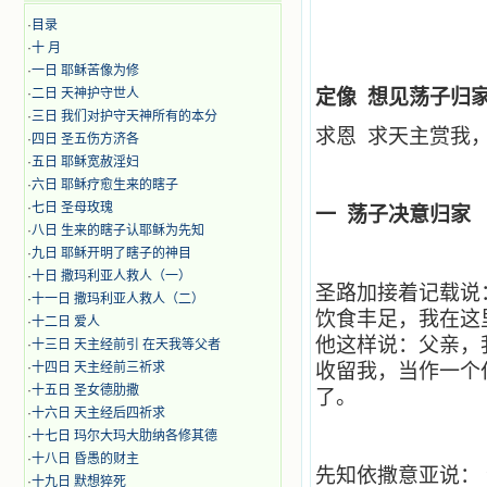
·
目录
·
十 月
·
​​一日 耶稣苦像为修
·
二日 天神护守世人
定像 想见荡子归
·
三日 我们对护守天神所有的本分
求恩 求天主赏我
·
四日 圣五伤方济各
·
五日 耶稣宽赦淫妇
·
六日 耶稣疗愈生来的瞎子
·
七日 圣母玫瑰
一 荡子决意归家
·
八日 生来的瞎子认耶稣为先知
·
九日 耶稣开明了瞎子的神目
·
十日 撒玛利亚人救人（一）
圣路加接着记载说
·
十一日 撒玛利亚人救人（二）
饮食丰足，我在这
·
十二日 爱人
他这样说：父亲，
·
十三日 天主经前引 在天我等父者
·
十四日 天主经前三祈求
收留我，当作一个
·
十五日 圣女德肋撒
了。
·
十六日 天主经后四祈求
·
十七日 玛尔大玛大肋纳各修其德
·
十八日 昏愚的财主
先知依撒意亚说： 
·
十九日 默想猝死