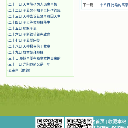
·
二十一日 天主降孕为人谦卑至极
下一篇：
二十八日 比喻的寓
·
二十二日 圣若瑟不知圣母怀孕的缘
·
二十三日 天神告诉若瑟圣母因天主
·
二十四日 圣母等侯耶稣降生
·
二十五日 耶稣圣诞
·
二十六日 圣斯德望首先致命
·
二十七日 圣若望宗徒
·
二十八日 天神报喜信于牧童
·
二十九日 牧童朝拜耶稣
·
三十日 耶稣圣婴有孩童本性自来的
·
三十一日 光阴似箭又是一年
·
公审判（附题）
设为首页
|
收藏本站