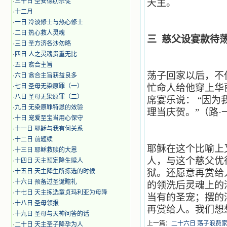
·
三十日 圣安德肋宗徒
天主。
·
十二月
·
​一日 冷淡修士与热心修士
·
二日 热心救人灵魂
三 慈父设宴款待
·
三日 圣方济各沙勿略
·
四日 人之灵魂贵重无比
·
五日 翕合主旨
荡子回家以后，不
·
六日 翕合主旨获益良多
·
七日 圣母无染原罪（一）
忙命人给他穿上华
·
八日 圣母无染原罪（二）
席宴乐说： “因
·
九日 无染原罪特恩的效验
理当庆贺。”（路·一
·
十日 宠爱至宝当用心保守
·
十一日 耶稣与我有何关系
·
十二日 前题续
耶稣在这个比喻上
·
十三日 耶稣救赎的大恩
人，与这个慈父优
·
十四日 天主预定降生赎人
·
十五日 天主降生所拣选的时候
狱。还愿意再赏给
·
十六日 预备过圣诞瞻礼
的领洗后灵魂上的
·
十七日 天主拣选童贞玛利亚为母降
当有的圣宠；摆的
·
十八日 圣母领报
再赏给人。我们想
·
十九日 圣母与天神问答的话
上一篇：
二十六日 荡子浪费
·
二十日 天主圣子降孕为人