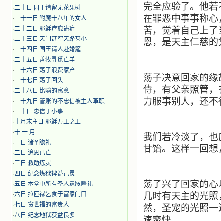
完全应验了。他若
·
二十日 园丁请留无花果树
在罪恶中事事称心
·
二十一日 附魔十八年的女人
·
二十二日 耶稣疗愈蛊症
苦，觉着自己上了
·
二十三日 天门甚窄天路甚小
恩，是天主仁慈的
·
二十四日 国王请人赴婚筵
·
二十五日 善牧寻觅亡羊
·
二十六日 荡子浪费家产
荡子决意回家的缘
·
二十七日 荡子回头
侍，有父亲照管，
·
二十八日 比喻的寓意
力服事别人，还不
·
二十九日 管账的不忠信被主人革职
·
三十日 忠信于小事
·
十月末主日 耶稣万王之王
·
十 一 月
我们若冷淡了，也
·
一日 诸圣瞻礼
甘饴。这样一回想
·
二日 追思已亡
·
三日 救助炼灵
·
四日 纪念炼狱裨益己灵
荡子兴了回家的心
·
五日 本堂中所有圣人遗骸瞻礼
·
六日 拉匝禄乞食于富家门口
几时有天主的光照
·
七日 贪世福的富贵人
然，圣宠的光照一
·
八日 纪念地狱获益良多
速爽快。