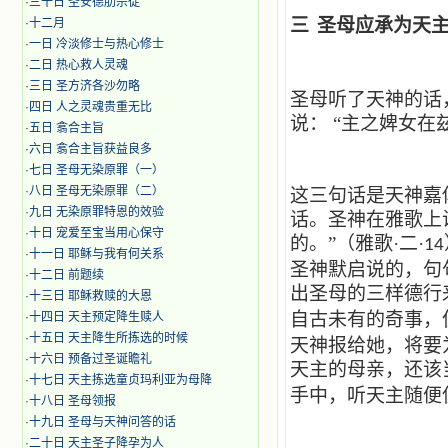
·
三十日 圣安德肋宗徒
三
圣母应承为天
·
十二月
·
​一日 冷淡修士与热心修士
·
二日 热心救人灵魂
·
三日 圣方济各沙勿略
圣母听了天神的话
·
四日 人之灵魂贵重无比
说：
“主之婢女在
·
五日 翕合主旨
·
六日 翕合主旨获益良多
·
七日 圣母无染原罪（一）
·
八日 圣母无染原罪（二）
这三句话是天神嘉
·
九日 无染原罪特恩的效验
话。圣神在雅歌上
·
十日 宠爱至宝当用心保守
的。”（雅歌·二·
14
·
十一日 耶稣与我有何关系
圣神默启说的，句
·
十二日 前题续
出圣母的三样德行
·
十三日 耶稣救赎的大恩
自古未有的奇事，
·
十四日 天主预定降生赎人
·
十五日 天主降生所拣选的时候
天神报给她，将要
·
十六日 预备过圣诞瞻礼
天主的母亲，还该
·
十七日 天主拣选童贞玛利亚为母降
手中，听天主随便
·
十八日 圣母领报
·
十九日 圣母与天神问答的话
·
二十日 天主圣子降孕为人