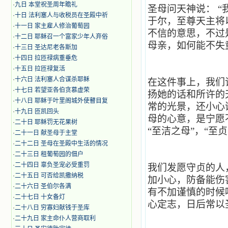
·
九日 本堂祝圣周年瞻礼
圣母问天神说：
“
·
十日 法利塞人与收税员在圣殿中祈
于尔，至尊天主将
·
十一日 家主雇人修治葡萄园
不信的意思，不过
·
十二日 耶稣召一个富家少年人弃俗
母亲，如何能不失
·
十三日 圣达尼老各斯加
·
十四日 拉匝禄病重垂危
·
十五日 拉匝禄复活
·
十六日 法利塞人合谋杀耶稣
在这件事上，我们
·
十七日 若望亚各伯贪慕虚荣
扬她的话和所许的
·
十八日 耶稣于叶里阁城外使瞽目复
常的光景，还小心
·
十九日 匝凯回头
母的心意，是宁愿
·
二十日 耶稣罚无花果树
“至洁之母”，“至
·
二十一日 献圣母于主堂
·
二十二日 圣母在圣殿中生活的情况
·
二十三日 租葡萄园的佃户
·
二十四日 辜负圣宠必受重罚
我们发愿守贞的人
·
二十五日 可否给凯撒纳税
加小心，防备能伤
·
二十六日 圣伯尔各满
有不加谨慎的时候
·
二十七日 十女备灯
心定志，日后常以
·
二十八日 穷寡妇献钱于圣库
·
二十九日 家主命仆人营商取利