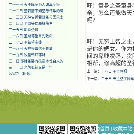
·
二十一日 天主降孕为人谦卑至极
吁！童身之圣童身
·
二十二日 圣若瑟不知圣母怀孕的缘
亲，怎么还能做天
·
二十三日 天神告诉若瑟圣母因天主
呢？
·
二十四日 圣母等侯耶稣降生
·
二十五日 耶稣圣诞
·
二十六日 圣斯德望首先致命
吁！无穷上智之主
·
二十七日 圣若望宗徒
是你的婢女。你为
·
二十八日 天神报喜信于牧童
·
二十九日 牧童朝拜耶稣
间的卑贱凌辱，贪
·
三十日 耶稣圣婴有孩童本性自来的
相帮，修高超的圣
·
三十一日 光阴似箭又是一年
上一篇：
十八日 圣母领报
·
公审判（附题）
下一篇：
二十日 天主圣子降
设为首页
|
收藏本站