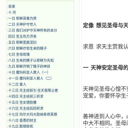
·
目录
·
十 月
·
​​一日 耶稣苦像为修
·
二日 天神护守世人
定像
想见圣母与
·
三日 我们对护守天神所有的本分
·
四日 圣五伤方济各
·
五日 耶稣宽赦淫妇
求恩
求天主赏我
·
六日 耶稣疗愈生来的瞎子
·
七日 圣母玫瑰
·
八日 生来的瞎子认耶稣为先知
·
九日 耶稣开明了瞎子的神目
一
天神安定圣母
·
十日 撒玛利亚人救人（一）
·
十一日 撒玛利亚人救人（二）
·
十二日 爱人
天神见圣母心惶不
·
十三日 天主经前引 在天我等父者
宠爱，你要怀孕生
·
十四日 天主经前三祈求
·
十五日 圣女德肋撒
·
十六日 天主经后四祈求
·
十七日 玛尔大玛大肋纳各修其德
善神进到人心中，
·
十八日 昏愚的财主
中大不相同。圣母
·
十九日 默想猝死