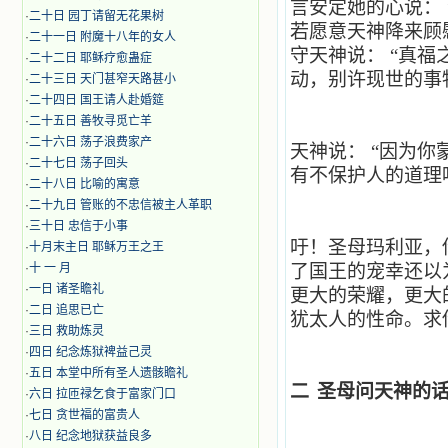
言安定她的心说：
·
二十日 园丁请留无花果树
若愿意天神降来顾
·
二十一日 附魔十八年的女人
守天神说：
“真福
·
二十二日 耶稣疗愈蛊症
动，别许现世的事
·
二十三日 天门甚窄天路甚小
·
二十四日 国王请人赴婚筵
·
二十五日 善牧寻觅亡羊
·
二十六日 荡子浪费家产
天神说：
“因为你
·
二十七日 荡子回头
有不保护人的道理
·
二十八日 比喻的寓意
·
二十九日 管账的不忠信被主人革职
·
三十日 忠信于小事
吁！圣母玛利亚，
·
十月末主日 耶稣万王之王
·
十 一 月
了国王的宠幸还以
·
一日 诸圣瞻礼
更大的荣耀，更大
·
二日 追思已亡
犹太人的性命。求
·
三日 救助炼灵
·
四日 纪念炼狱裨益己灵
·
五日 本堂中所有圣人遗骸瞻礼
二
圣母问天神的
·
六日 拉匝禄乞食于富家门口
·
七日 贪世福的富贵人
·
八日 纪念地狱获益良多