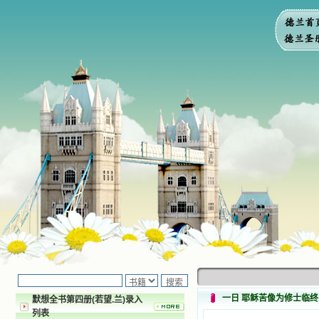
​​一日 耶稣苦像为修士临
默想全书第四册(若望.兰)录入
列表