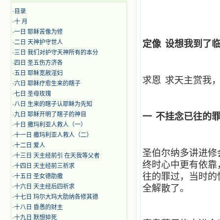
·
目录
·
十 月
·
​​一日 耶稣苦像为修
·
二日 天神护守世人
定像
设想我到了
·
三日 我们对护守天神所有的本分
·
四日 圣五伤方济各
·
五日 耶稣宽赦淫妇
求恩
求天主赏我
·
六日 耶稣疗愈生来的瞎子
·
七日 圣母玫瑰
·
八日 生来的瞎子认耶稣为先知
·
九日 耶稣开明了瞎子的神目
一
不挂念已往的
·
十日 撒玛利亚人救人（一）
·
十一日 撒玛利亚人救人（二）
·
十二日 爱人
圣伯尔纳多讲进修
·
十三日 天主经前引 在天我等父者
终时心中更有依靠
·
十四日 天主经前三祈求
往的罪过，当时的
·
十五日 圣女德肋撒
·
十六日 天主经后四祈求
全解散了。
·
十七日 玛尔大玛大肋纳各修其德
·
十八日 昏愚的财主
·
十九日 默想猝死