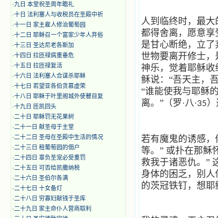
·
九日 本堂祝圣周年瞻礼
·
十日 法利塞人与收税员在圣殿中祈
人到临终时，最大
·
十一日 家主雇人修治葡萄园
都得舍离，愿意享
·
十二日 耶稣召一个富家少年人弃俗
是甘心断绝，立了
·
十三日 圣达尼老各斯加
世物要离开修士，
·
十四日 拉匝禄病重垂危
·
十五日 拉匝禄复活
神乐，觉着耶稣收
·
十六日 法利塞人合谋杀耶稣
稣说：“吾天主，吾
·
十七日 若望亚各伯贪慕虚荣
“谁能使我与耶稣
·
十八日 耶稣于叶里阁城外使瞽目复
离。”（罗·八·
）
35
·
十九日 匝凯回头
·
二十日 耶稣罚无花果树
·
二十一日 献圣母于主堂
·
二十二日 圣母在圣殿中生活的情况
若有魔鬼的诱感，
·
二十三日 租葡萄园的佃户
等。”
或扑在那穌
·
二十四日 辜负圣宠必受重罚
救我于诸恶仇。”
·
二十五日 可否给凯撒纳税
身体的困乏，别人
·
二十六日 圣伯尔各满
的茨冠铁钉，想耶
·
二十七日 十女备灯
·
二十八日 穷寡妇献钱于圣库
·
二十九日 家主命仆人营商取利