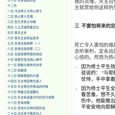
·
三十日 圣安德肋宗徒
我的灵魂，天主召
·
十二月
主就赏给你这样的
·
​一日 冷淡修士与热心修士
·
二日 热心救人灵魂
·
三日 圣方济各沙勿略
三
不害怕将来的
·
四日 人之灵魂贵重无比
·
五日 翕合主旨
·
六日 翕合主旨获益良多
·
七日 圣母无染原罪（一）
死亡令人害怕的缘
·
八日 圣母无染原罪（二）
去听审判，定永远
·
九日 无染原罪特恩的效验
心惊的。然而为热
·
十日 宠爱至宝当用心保守
·
十一日 耶稣与我有何关系
因为修士平生
·
十二日 前题续
徒说的：
“与耶
·
十三日 耶稣救赎的大恩
仗恃，手中拿
·
十四日 天主预定降生赎人
·
十五日 天主降生所拣选的时候
因为修士平生
·
十六日 预备过圣诞瞻礼
看苦像，想不
·
十七日 天主拣选童贞玛利亚为母降
伤中，他能推
·
十八日 圣母领报
平安安地向耶
·
十九日 圣母与天神问答的话
·
二十日 天主圣子降孕为人