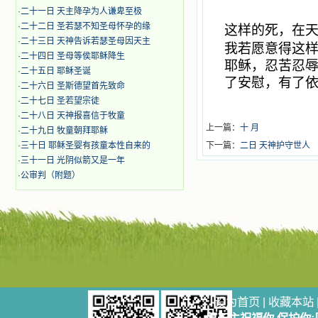
·
二十一日 天主降孕为人谦卑至极
·
二十二日 圣若瑟不知圣母怀孕的缘
这样的死，在
·
二十三日 天神告诉若瑟圣母因天主
我若愿意得这
·
二十四日 圣母等侯耶稣降生
耶稣，忍苦忍
·
二十五日 耶稣圣诞
了安慰，有了
·
二十六日 圣斯德望首先致命
·
二十七日 圣若望宗徒
·
二十八日 天神报喜信于牧童
上一篇：
十 月
·
二十九日 牧童朝拜耶稣
·
三十日 耶稣圣婴有孩童本性自来的
下一篇：
二日 天神护守世人
·
三十一日 光阴似箭又是一年
·
公审判（附题）
设为首页
|
收藏本站