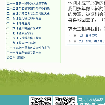
他刚才成了耶稣的
·
二十一日 天主降孕为人谦卑至极
我们多年做耶稣的
·
二十二日 圣若瑟不知圣母怀孕的缘
·
二十三日 天神告诉若瑟圣母因天主
的辱骂，被逐出会
·
二十四日 圣母等侯耶稣降生
喜喜地回去了。（宗
·
二十五日 耶稣圣诞
求天主相帮我们，
·
二十六日 圣斯德望首先致命
·
二十七日 圣若望宗徒
上一篇：
七日 圣母玫瑰
·
二十八日 天神报喜信于牧童
下一篇：
九日 耶稣开明了瞎
·
二十九日 牧童朝拜耶稣
·
三十日 耶稣圣婴有孩童本性自来的
·
三十一日 光阴似箭又是一年
·
公审判（附题）
设为首页
|
收藏本站