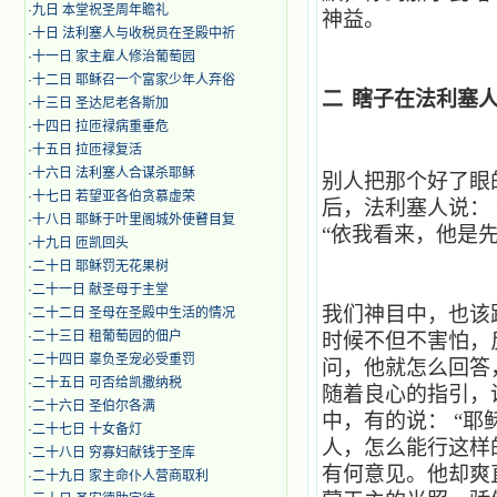
·
九日 本堂祝圣周年瞻礼
神益。
·
十日 法利塞人与收税员在圣殿中祈
·
十一日 家主雇人修治葡萄园
·
十二日 耶稣召一个富家少年人弃俗
二
瞎子在法利塞
·
十三日 圣达尼老各斯加
·
十四日 拉匝禄病重垂危
·
十五日 拉匝禄复活
·
十六日 法利塞人合谋杀耶稣
别人把那个好了眼
·
十七日 若望亚各伯贪慕虚荣
后，法利塞人说：
·
十八日 耶稣于叶里阁城外使瞽目复
“依我看来，他是先
·
十九日 匝凯回头
·
二十日 耶稣罚无花果树
·
二十一日 献圣母于主堂
我们神目中，也该
·
二十二日 圣母在圣殿中生活的情况
·
二十三日 租葡萄园的佃户
时候不但不害怕，
·
二十四日 辜负圣宠必受重罚
问，他就怎么回答
·
二十五日 可否给凯撒纳税
随着良心的指引，
·
二十六日 圣伯尔各满
中，有的说：
“耶
·
二十七日 十女备灯
人，怎么能行这样
·
二十八日 穷寡妇献钱于圣库
有何意见。他却爽
·
二十九日 家主命仆人营商取利