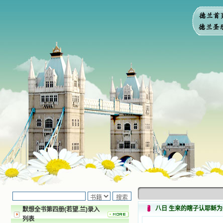
八日 生来的瞎子认耶稣
默想全书第四册(若望.兰)录入
列表