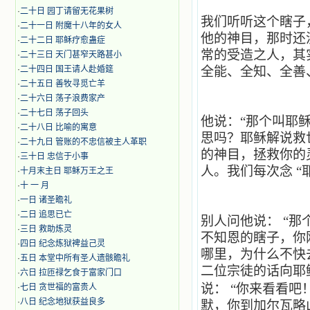
·
二十日 园丁请留无花果树
我们听听这个瞎子
·
二十一日 附魔十八年的女人
他的神目，那时还
·
二十二日 耶稣疗愈蛊症
常的受造之人，其
·
二十三日 天门甚窄天路甚小
·
二十四日 国王请人赴婚筵
全能、全知、全善
·
二十五日 善牧寻觅亡羊
·
二十六日 荡子浪费家产
·
二十七日 荡子回头
他说：“那个叫耶稣
·
二十八日 比喻的寓意
思吗？耶稣解说救
·
二十九日 管账的不忠信被主人革职
的神目，拯救你的
·
三十日 忠信于小事
人。我们每次念
“
·
十月末主日 耶稣万王之王
·
十 一 月
·
一日 诸圣瞻礼
·
二日 追思已亡
别人问他说：
“那
·
三日 救助炼灵
不知恩的瞎子，你
·
四日 纪念炼狱裨益己灵
哪里，为什么不快
·
五日 本堂中所有圣人遗骸瞻礼
二位宗徒的话向耶稣
·
六日 拉匝禄乞食于富家门口
说：
“你来看看吧
·
七日 贪世福的富贵人
·
八日 纪念地狱获益良多
默，你到加尔瓦略