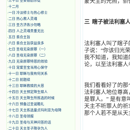
蒙天主的光照，骄
·
三十日 圣安德肋宗徒
·
十二月
·
​一日 冷淡修士与热心修士
·
二日 热心救人灵魂
三
瞎子被法利塞
·
三日 圣方济各沙勿略
·
四日 人之灵魂贵重无比
·
五日 翕合主旨
法利塞人叫了瞎子
·
六日 翕合主旨获益良多
·
七日 圣母无染原罪（一）
子说：“你该归光
·
八日 圣母无染原罪（二）
我不知道，我知道
·
九日 无染原罪特恩的效验
论，以至法利塞人
·
十日 宠爱至宝当用心保守
·
十一日 耶稣与我有何关系
·
十二日 前题续
我们看看好了的那
·
十三日 耶稣救赎的大恩
法利塞人地位尊高
·
十四日 天主预定降生赎人
·
十五日 天主降生所拣选的时候
是罪人。”
是有意
·
十六日 预备过圣诞瞻礼
天主不听罪人的祈
·
十七日 天主拣选童贞玛利亚为母降
那个人若不是从天
·
十八日 圣母领报
·
十九日 圣母与天神问答的话
·
二十日 天主圣子降孕为人