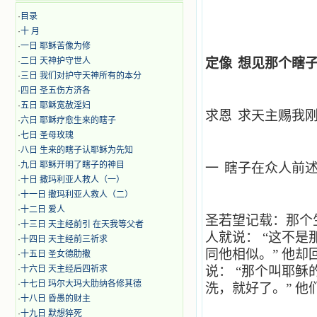
·
目录
·
十 月
·
​​一日 耶稣苦像为修
·
二日 天神护守世人
定像
想见那个瞎
·
三日 我们对护守天神所有的本分
·
四日 圣五伤方济各
·
五日 耶稣宽赦淫妇
求恩
求天主赐我
·
六日 耶稣疗愈生来的瞎子
·
七日 圣母玫瑰
·
八日 生来的瞎子认耶稣为先知
·
九日 耶稣开明了瞎子的神目
一
瞎子在众人前
·
十日 撒玛利亚人救人（一）
·
十一日 撒玛利亚人救人（二）
·
十二日 爱人
圣若望记载：那个
·
十三日 天主经前引 在天我等父者
人就说：
“这不是
·
十四日 天主经前三祈求
同他相似。”
他却
·
十五日 圣女德肋撒
·
十六日 天主经后四祈求
说：
“那个叫耶稣
·
十七日 玛尔大玛大肋纳各修其德
洗，就好了。”
他
·
十八日 昏愚的财主
·
十九日 默想猝死