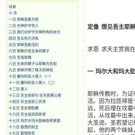
·
目录
·
十 月
·
​​一日 耶稣苦像为修
·
二日 天神护守世人
定像
想见吾主耶
·
三日 我们对护守天神所有的本分
·
四日 圣五伤方济各
·
五日 耶稣宽赦淫妇
求恩
求天主赏我
·
六日 耶稣疗愈生来的瞎子
·
七日 圣母玫瑰
·
八日 生来的瞎子认耶稣为先知
·
九日 耶稣开明了瞎子的神目
一
玛尔大和玛大
·
十日 撒玛利亚人救人（一）
·
十一日 撒玛利亚人救人（二）
·
十二日 爱人
耶稣传教时，为证
·
十三日 天主经前引 在天我等父者
活。因为拉匝禄是
·
十四日 天主经前三祈求
远，死后埋在坟墓
·
十五日 圣女德肋撒
·
十六日 天主经后四祈求
活，从坟墓中出来
·
十七日 玛尔大玛大肋纳各修其德
大圣迹。圣若望记
·
十八日 昏愚的财主
起，他的两个妹妹
·
十九日 默想猝死