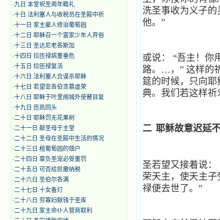
·
九日 本堂祝圣周年瞻礼
洗圣事收为义子的
·
十日 法利塞人与收税员在圣殿中祈
他。”
·
十一日 家主雇人修治葡萄园
·
十二日 耶稣召一个富家少年人弃俗
·
十三日 圣达尼老各斯加
·
十四日 拉匝禄病重垂危
或说：
“吾主！你
·
十五日 拉匝禄复活
路。…，”
这样的
·
十六日 法利塞人合谋杀耶稣
筵的时候，只向耶
·
十七日 若望亚各伯贪慕虚荣
典。我们若这样祈
·
十八日 耶稣于叶里阁城外使瞽目复
·
十九日 匝凯回头
·
二十日 耶稣罚无花果树
二
耶稣故意迟延
·
二十一日 献圣母于主堂
·
二十二日 圣母在圣殿中生活的情况
·
二十三日 租葡萄园的佃户
·
二十四日 辜负圣宠必受重罚
圣若望又接着说：
·
二十五日 可否给凯撒纳税
荣天主，使天主子
·
二十六日 圣伯尔各满
禄便去世了。”
·
二十七日 十女备灯
·
二十八日 穷寡妇献钱于圣库
·
二十九日 家主命仆人营商取利