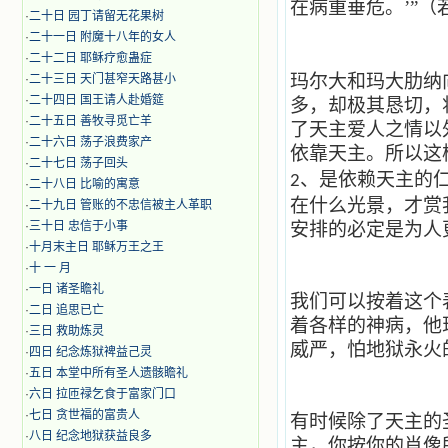
在病重垂危。’”（若
·
二十日 园丁请留无花果树
·
二十一日 附魔十八年的女人
·
二十二日 耶稣疗愈蛊症
玛尔大和玛大肋纳
·
二十三日 天门甚窄天路甚小
·
二十四日 国王请人赴婚筵
多，却极其恳切，
·
二十五日 善牧寻觅亡羊
了天主爱人之情以
·
二十六日 荡子浪费家产
依靠天主。所以这
·
二十七日 荡子回头
、是依赖天主的
2
·
二十八日 比喻的寓意
在什么光景，才赏
·
二十九日 管账的不忠信被主人革职
·
三十日 忠信于小事
安排的必定是为人
·
十月末主日 耶稣万王之王
·
十 一 月
·
一日 诸圣瞻礼
我们可以按着这个
·
二日 追思已亡
着各样的神病，他
·
三日 救助炼灵
威严，怕地狱永火
·
四日 纪念炼狱裨益己灵
·
五日 本堂中所有圣人遗骸瞻礼
·
六日 拉匝禄乞食于富家门口
·
七日 贪世福的富贵人
有时候除了天主的
·
八日 纪念地狱获益良多
主，你按你的肖像