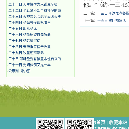
他。”（约·一三·
·
二十一日 天主降孕为人谦卑至极
15
·
二十二日 圣若瑟不知圣母怀孕的缘
上一篇：
十三日 圣达尼老各
·
二十三日 天神告诉若瑟圣母因天主
下一篇：
十五日 拉匝禄复活
·
二十四日 圣母等侯耶稣降生
·
二十五日 耶稣圣诞
·
二十六日 圣斯德望首先致命
·
二十七日 圣若望宗徒
·
二十八日 天神报喜信于牧童
·
二十九日 牧童朝拜耶稣
·
三十日 耶稣圣婴有孩童本性自来的
·
三十一日 光阴似箭又是一年
·
公审判（附题）
设为首页
|
收藏本站