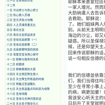
·
三十日 圣安德肋宗徒
耶稣本来甚爱拉匝
·
十二月
一家人增光。然而
·
​一日 冷淡修士与热心修士
大肋纳遣人去告诉
·
二日 热心救人灵魂
去救助。耶稣说：
·
三日 圣方济各沙勿略
了。她们姐妹两人
·
四日 人之灵魂贵重无比
别。从前天主明明
·
五日 翕合主旨
海边的沙尘，却又
·
六日 翕合主旨获益良多
·
七日 圣母无染原罪（一）
疑惑。所以圣保禄
·
八日 圣母无染原罪（二）
候，还是仰望天主。
·
九日 无染原罪特恩的效验
回来传说耶稣的话
·
十日 宠爱至宝当用心保守
说一句相反信德的
·
十一日 耶稣与我有何关系
·
十二日 前题续
·
十三日 耶稣救赎的大恩
·
十四日 天主预定降生赎人
我们的信德並依靠
·
十五日 天主降生所拣选的时候
们，我们当得住吗
·
十六日 预备过圣诞瞻礼
至少在寻常小事上
·
十七日 天主拣选童贞玛利亚为母降
的病，病更加重！
·
十八日 圣母领报
我该安心听天主的
·
十九日 圣母与天神问答的话
日后升了天堂就明
·
二十日 天主圣子降孕为人