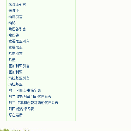
·
米该亚引言
·
米该亚
·
纳鸿引言
·
纳鸿
·
哈巴谷引言
·
哈巴谷
·
索福尼亚引言
·
索福尼亚
·
哈盖引言
·
哈盖
·
匝加利亚引言
·
匝加利亚
·
玛拉基亚引言
·
玛拉基亚
·
附一 引用经书简字表
·
附二 波斯阿革门朝代世系表
·
附三 拉歌和色娄苛两朝代世系表
·
附四 经内译名表
·
写在最后