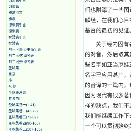
·
训道篇引言
·
训道篇
们也附添了一些图
·
雅歌引言
·
雅歌
解经，在我们心目
·
德训篇引言
基督的最初的见证
·
德训篇
·
智慧篇引言
关于经内固有
·
智慧篇
·
附一 引用经书简字表
的对音，然后取其
·
附二 经内译名表
·
附三 经外译名表
些名字如亚当厄娃
·
圣咏集
名字已应用甚广，
·
目录
·
序
的音译的一篇内，
·
凡 例
·
圣咏集总论
因为现代有很多著
·
参考书目
样的缺点，我们不
·
圣咏集卷一(1-41)
·
圣咏集卷二(42-72)
我们能继续工作下
·
圣咏集卷三(73-89)
·
圣咏集卷四(90-106)
一个可以贯彻始终
·
圣咏集卷五(107-150)