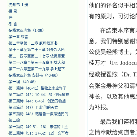
他们的译名似乎相
·
先知书 上册
·
目 录
有的原则，可讨论
·
序
·
引 言
在结束本序言
·
​依撒意亚内集（1-39）
·
第一章 绪言
意。我们特别感谢
·
第二章至第十二章 厄玛奴耳书
·
第十三章至第二十三章 对外邦人所
公使吴经熊博士，
·
第二十四章至第二十七章 依撒意亚
桂万才（
Fr
.
Jodocu
·
第二十八章至第三十五章 对犹大和
·
第三十六章至第三十九章 承上起下
经教授翟煦（
Dr
.
T
·
依撒意亚外集 安慰书（40-66）
·
第一编 （40-48）
会张金寿神父和清
·
第一篇诗（40-41）惟独上主应许了
·
第二篇诗（42：10-44：5）伊民虽充
神长，以及其他惠
·
第三篇诗（44：6-46） 创造万物拯
为补报。
·
第四篇诗（47） 巴比伦的灭亡
·
第五篇诗（48）藉居鲁士救赎选民的
·
第二编
最后我们谨将
·
第一篇诗（49-51：16） 忠信的上主
之情奉献给殉道者
·
第二篇诗（51：17-52：12） 充军者