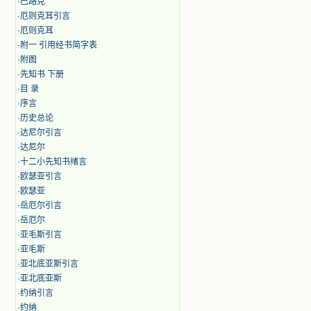
·
巴路克
·
厄则克耳引言
·
厄则克耳
·
附一 引用经书简字表
·
附图
·
先知书 下册
·
目 录
·
序言
·
历史总论
·
达尼尔引言
·
达尼尔
·
十二小先知书绪言
·
欧瑟亚引言
·
欧瑟亚
·
岳厄尔引言
·
岳厄尔
·
亚毛斯引言
·
亚毛斯
·
亚北底亚斯引言
·
亚北底亚斯
·
约纳引言
·
约纳