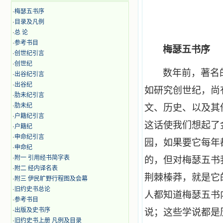
·
梅瑟五书序
·
目录及凡例
·
总 论
·
参考书目
梅瑟五书序
·
创世纪引言
·
创世纪
数年前，著名
·
出谷纪引言
·
出谷纪
如研究创世纪，尚
·
肋未纪引言
·
肋未纪
文、历史、以及其
·
户籍纪引言
这话使我们想起了
·
户籍纪
·
申命纪引言
园，如果要它每年
·
申命纪
·
附一 引用经书简字表
的，但对梅瑟五书
·
附二 经内译名表
荆棘榛莽，就是它
·
附三 伊民旷野行程图及会幕
·
旧约史书总论
人都知道梅瑟五书
·
参考书目
·
出版及史书序
说；这些学说都是
·
旧约史书上册 凡例及目录