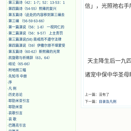
·
第三篇诗（42：1-7；52：13-53：1
信」，光照祂右手
·
第四篇诗（54-55）熙雍的复兴
·
第五篇诗（此处的内容移到第三编去
·
第三编 （56-59 63-66）
·
第一篇演说（56：1-8） 一视同仁的
·
第二篇演说（56：9-57） 上主责罚
·
第三篇演说(58) 斋戒而不遵守法律
·
第四篇演说（59）伊撒尔原不堪蒙受
·
第五篇诗（60-62）新熙雍的光荣
·
凯旋歌与祈祷辞（63，64）
天主降生后一九
·
结论（65-66）
·
附地图三幅
诸宠中保中华圣母
·
先知书 中册
·
序
·
凡 例
·
历史总论
上一篇：没有了
·
耶肋米亚引言
下一篇：
目录及凡例
·
耶肋米亚
·
哀歌引言
·
哀 歌
·
巴路克引言