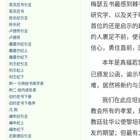
梅瑟五书最感到棘
·
若苏厄书引言
·
若苏厄书
研究学、以及关于
·
民长纪引言
·
民长纪
首位的还是启示的
·
卢德传引言
的人裹足不前，使
·
卢德传
·
撒慕尔纪引言
信心，勇往直前，
·
撒慕尔纪上
·
撒慕尔纪下
本年是真福若
·
列王纪引言
·
列王纪上
已颁发公函，谕示
·
列王纪下
·
附一 引用经书简字表
难，居然将新约与
·
附二 经内译名表
·
旧约史书下册
我们在此应坦
·
旧约史书下卷序
·
凡 例
教会所有的孝爱，
·
编年纪引言
教廷驻华公使黎培
·
编年纪上
·
编年纪下
友的期望；但最有
·
厄斯德拉引言