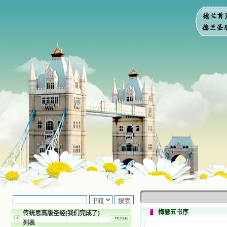
梅瑟五书序
传统思高版圣经(我们完成了)
列表