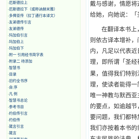
·
厄斯德拉上
戴与感谢，情愿将
·
厄斯德拉下（或称讷赫米雅）
给她，向她说：「
·
多俾亚传（拉丁通行本译文）
·
友弟德传引言
在翻译本书上
·
友弟德传
·
玛加伯引言
则依古译本增补，
·
玛加伯上
·
玛加伯下
内，凡足以代表近
·
附一 引用经书简字表
理，即所谓「圣经
·
附录二 待添加
·
智慧书
果，值得我们特别
·
目录
·
旧约全书序
理，使读者能得一
·
自 序
·
凡 例
唯一神教与默西亚
·
智慧书总论
的要点，如逾越节
·
参考书目
·
约伯传引言
要问题，我们都特
·
约伯传
·
箴言引言
我们亦按着本书的
·
箴言
东古民族的法典，