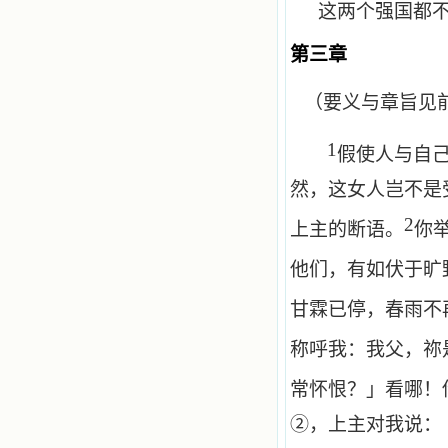
这两个强国都
第三章
（要义与章旨见
1
假使人与自
然，这女人岂不是
2
上主的断语。
你
他们，有如伏于旷
甘霖已停，春雨不
称呼我：我父，祢
常怀恨？」看哪！
②，上主对我说：