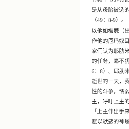
是从母胎被选
（
49
：
8-9
）。
以他如梅瑟（
作他的厄玛奴
家们认为耶肋
的任务，毫不
6
：
8
）。耶肋
逝世的一天，
性的斗争，懦
主，呼吁上主
「上主伸出手
赋以默感的神