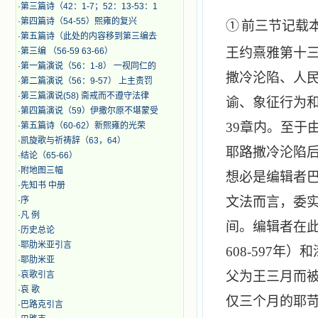
·
第三篇诗（42：1-7；52：13-53：1
·
第四篇诗（54-55）熙雍的复兴
①
前三节记载
·
第五篇诗（此处的内容移到第三编去
王约熹雅第十
·
第三编 （56-59 63-66）
·
第一篇演说（56：1-8） 一视同仁的
撒冷沦陷、人
·
第二篇演说（56：9-57） 上主责罚
·
第三篇演说(58) 斋戒而不遵守法律
谕、象征行为
·
第四篇演说（59）伊撒尔原不堪蒙受
39
章内。至于
·
第五篇诗（60-62）新熙雍的光荣
·
凯旋歌与祈祷辞（63，64）
耶路撒冷沦陷
·
结论（65-66）
·
附地图三幅
想必是编辑者
·
先知书 中册
文法而言，委
·
序
·
凡 例
间。编辑者在
·
历史总论
·
耶肋米亚引言
608-597
年）和
·
耶肋米亚
父为王三月而
·
哀歌引言
·
哀 歌
仅三个月的耶
·
巴路克引言