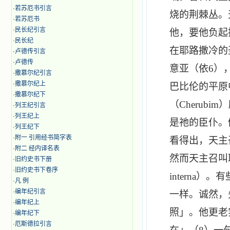
·
若苏厄书引言
烧的荆棘丛。
·
若苏厄书
·
民长纪引言
他，要他负起
·
民长纪
在耶路撒冷的
·
卢德传引言
·
卢德传
意亚（依
6
）
·
撒慕尔纪引言
·
撒慕尔纪上
巴比伦的平原
·
撒慕尔纪下
（
Cherubim
）
·
列王纪引言
·
列王纪上
是祂的臣仆。
·
列王纪下
·
附一 引用经书简字表
看得出，天主
·
附二 经内译名表
然而天主召叫
·
旧约史书下册
·
旧约史书下卷序
interna
）。有
·
凡 例
·
编年纪引言
一样。诚然，
·
编年纪上
照」。他更老
·
编年纪下
·
厄斯德拉引言