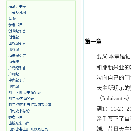
·
梅瑟五书序
·
目录及凡例
·
总 论
·
参考书目
·
创世纪引言
·
创世纪
第一章
耶肋米亚蒙
·
出谷纪引言
·
出谷纪
要义
本章是记
·
肋未纪引言
·
肋未纪
和耶肋米亚的
·
户籍纪引言
·
户籍纪
次向自己的门
·
申命纪引言
·
申命纪
天主所现示的
·
附一 引用经书简字表
（
Iudaizantes
·
附二 经内译名表
·
附三 伊民旷野行程图及会幕
迦
1
：
11-2
：
2
·
旧约史书总论
·
参考书目
亲手写下了自
·
出版及史书序
端。昔日天主
·
旧约史书上册 凡例及目录