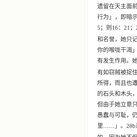
遗留在天主面
行为」，即暗
5
；则
16
：
21
；
和名誉，她只
你的喉咙干渴
有发生作用。
有如窃贼被捉
所得，而且也
的石头和木头
但由于她立意
愚蠢与可耻，
里……」。
28
b