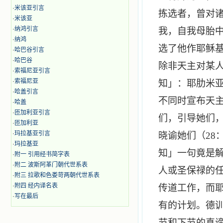
·
米该亚引言
拣选者，曾对
·
米该亚
·
纳鸿引言
我，自我母胎
·
纳鸿
选了他作耶稣
·
哈巴谷引言
·
哈巴谷
除非天主对某
·
索福尼亚引言
·
索福尼亚
知」：耶肋米
·
哈盖引言
不同时宣布天
·
哈盖
·
匝加利亚引言
们，引导她们
·
匝加利亚
·
玛拉基亚引言
晓谕她们（
28
·
玛拉基亚
知」一句竟是
·
附一 引用经书简字表
·
附二 波斯阿革门朝代世系表
人或圣保禄的
·
附三 拉歌和色娄苛两朝代世系表
·
附四 经内译名表
传道工作，而
·
写在最后
有的计划。德
节和下节的真