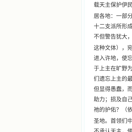
载天主保护伊
居各地：一部
十二支派所形
不但警告犹大
这种文体），
进入许地，使
于上主在旷野
们遗忘上主的
但显得愚蠢，
助力；损及自
祂的护佑？（
圣地。首领们
不承认天主，