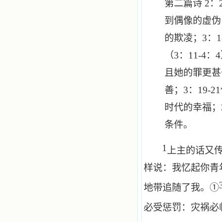
第二篇诗
2
：
到偶像的虚伪
的欺凌；
3
：
1
（
3
：
11-4
：
4
且她的罪更甚
善；
3
：
19-21
时代的幸福；
条件。
1
上主的话又
样说：我忆起你青
地带追随了我。①
必受惩罚：灾祸必