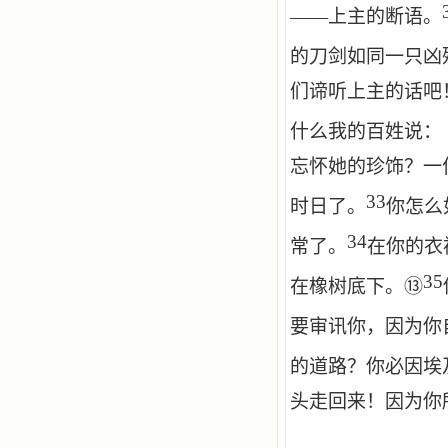
——上主的断语。
的刀剑如同一只凶
们谛听上主的话吧
什么我的百姓说：
忘怀她的珍饰？一
33
时日了。
你怎么
34
常了。
在你的衣
35
⑬
在橡树底下。
要审讯你，因为你
的道路？你必因埃
头走回来！因为你