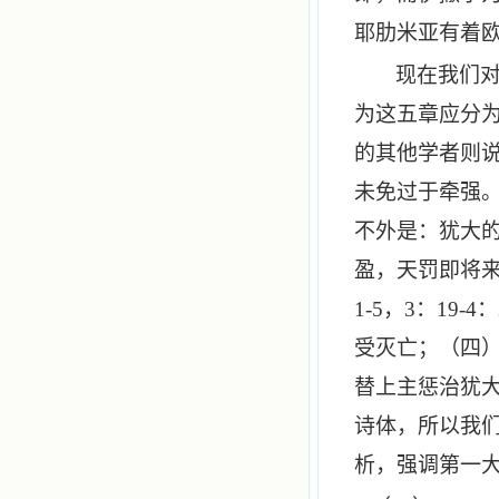
耶肋米亚有着
现在我们
为这五章应分
的其他学者则
未免过于牵强
不外是：犹大
盈，天罚即将
1-5
，
3
：
19-4
：
受灭亡；（四
替上主惩治犹
诗体，所以我
析，强调第一