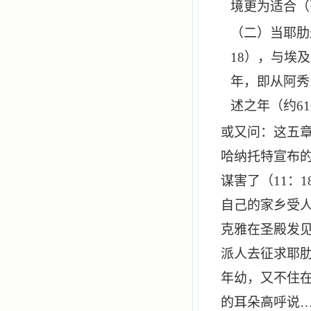
境更为适合（
（二）当耶肋
18
），与埃及
年，即从阿秀
述之年（约
61
或又问：这五
哈纳托特宣布
谋害了（
11
：
1
自己的家乡受
克雅在圣殿发
派人去征求耶
年幼，又不住
的耳朵高呼说