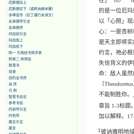
在」（
8
）一
·
厄斯德拉上
·
厄斯德拉下（或称讷赫米雅）
的是一位厄玛
·
多俾亚传（拉丁通行本译文）
以「心照」现
·
友弟德传引言
·
友弟德传
心：一是杏树
·
玛加伯引言
·
玛加伯上
是天主即将实
·
玛加伯下
约言，祂必根
·
附一 引用经书简字表
·
附录二 待添加
失信背义的伊
·
智慧书
·
目录
命：敌人虽然
·
旧约全书序
（
Theodoretus
·
自 序
·
凡 例
不能制胜你。
·
智慧书总论
·
参考书目
章旨
1-3
标题
·
约伯传引言
加以解释。
17
·
约伯传
·
箴言引言
·
箴言
1
彼讷雅明地