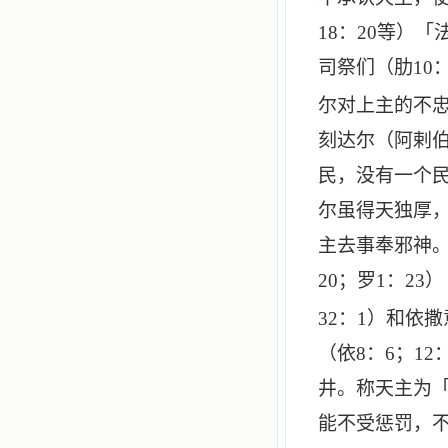
18
：
20
等）「
司祭们（肋
10
尔对上主的不
刻达尔（阿剌
民，没有一个
尔虽得天独厚
主去事奉邪神
20
；罗
1
：
23
）
32
：
1
）和依撒
（依
8
：
6
；
12
井。称天主为
能不受惩罚，