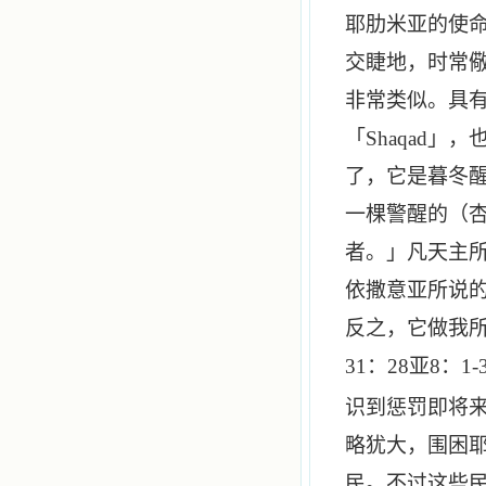
耶肋米亚的使
交睫地，时常
非常类似。具
「
Shaqad
」，
了，它是暮冬
一棵警醒的（
者。」凡天主
依撒意亚所说
反之，它做我
31
：
28
亚
8
：
1-
识到惩罚即将
略犹大，围困
民。不过这些