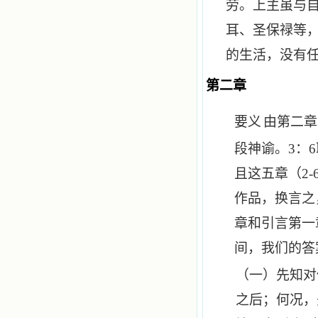
劳。上主虽与
耳、圣保禄等
的生活，没有
第二章
至第六章
约
要义
由第二章
段神谕。
3
：
6
且这五章（
2-
作品，换言之
章和引言第一
间，我们的答
（一）先知对
之后；何况，