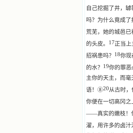
自己挖掘了井，罅
吗？为什么竟成了
荒芜，她的城邑已
17
的头皮。
正当上
18
招祸患吗？
你现
19
的水？
你的罪恶
主你的天主，而毫
20
语！⑧
从古时，
你便在一切高冈之
——真实的嫩枝！
濯，用许多的卤汁