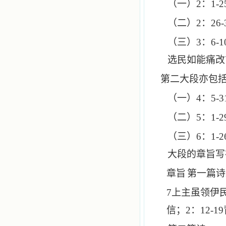
（一）
2
：
1-2
（二）
2
：
26-
（三）
3
：
6-1
选民如能痛改
第二大段亦包
（一）
4
：
5-3
（二）
5
：
1-2
（三）
6
：
1-2
大段的章旨写
章旨
第一篇诗
7
上主虽领伊
信；
2
：
12-19