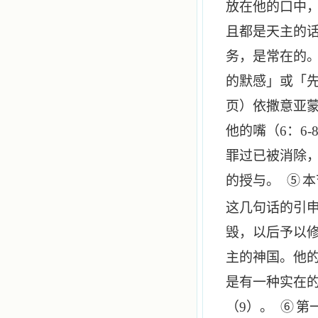
放在他的口中
且都是天主的
务，是常在的
的默感」或「
页）依撒意亚
他的嘴（
6
：
6-
罪过已被消除
的授与。
⑤
本
这几句话的引
毁，以后予以
主的神国。他
是有一种实在
（
9
）。
⑥
第