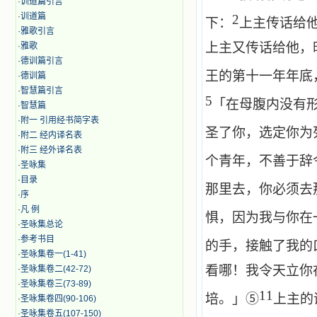
·
训道篇引言
·
训道篇
2
下：
上主传话给
·
雅歌引言
上主又传话给他，
·
雅歌
·
德训篇引言
王的第十一年年底
·
德训篇
·
智慧篇引言
5
「在母腹内没有
·
智慧篇
·
附一 引用经书简字表
圣了你，选定你为
·
附二 经内译名表
·
附三 经外译名表
个青年，不善于辞
·
圣咏集
·
目录
那里去，你必须去
·
序
·
凡 例
惧，因为我与你在
·
圣咏集总论
·
参考书目
的手，接触了我的
·
圣咏集卷一(1-41)
看哪！我令天立你
·
圣咏集卷二(42-72)
·
圣咏集卷三(73-89)
11
培。」⑤
上主的
·
圣咏集卷四(90-106)
·
圣咏集卷五(107-150)