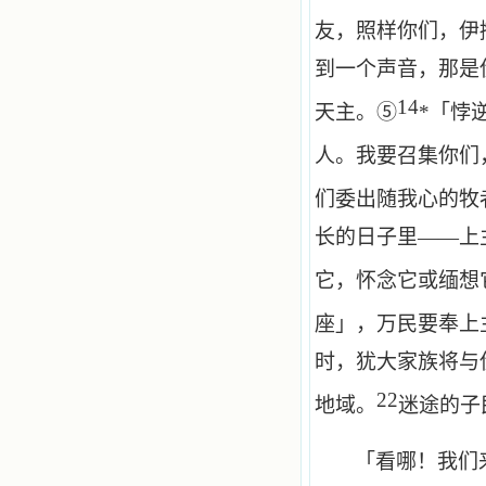
友，照样你们，伊
到一个声音，那是
14
天主。⑤
*
「悖
人。我要召集你们
们委出随我心的牧
长的日子里——上
它，怀念它或缅想
座」，万民要奉上
时，犹大家族将与
22
地域。
迷途的子
「看哪！我们