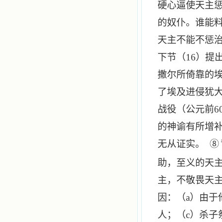
硬心逼使天主
的奴仆。谁能
天主不能不惩
下节（
16
）提
撒尔所倚靠的
了埃及进侵犹
战役（公元前
6
的神谕有所增
无从证实。
⑧
助，至义的天
主，不敬畏天
因：（
a
）由于
人；（
c
）杀子