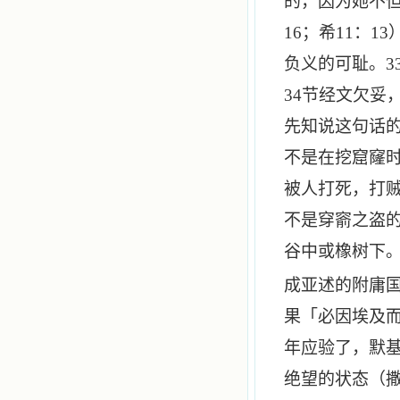
的，因为她不
16
；希
11
：
13
负义的可耻。
3
34
节经文欠妥
先知说这句话
不是在挖窟窿
被人打死，打
不是穿窬之盗
谷中或橡树下
成亚述的附庸
果「必因埃及
年应验了，默
绝望的状态（