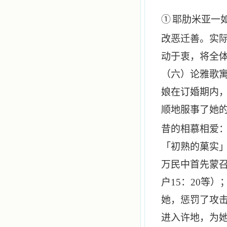
①
耶肋米亚一
改恶迁善。实
动于衷，将全
（六）论雅歌
娘在订婚期内
顺地服事了她
昔的相慕相爱
「初熟的菓实
万民中首先蒙
户
15
：
20
等）
她，惩罚了攻
进入许地，为