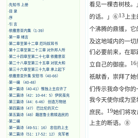
看见一棵杏树枝。
·
先知书 上册
·
目 录
13
的话。」⑥
上主
·
序
·
引 言
个沸腾的鼎镬，它
·
​依撒意亚内集（1-39）
·
第一章 绪言
及这地域内的一切
·
第二章至第十二章 厄玛奴耳书
·
第十三章至第二十三章 对外邦人所
们必要前来，在耶
·
第二十四章至第二十七章 依撒意亚
16
·
第二十八章至第三十五章 对犹大和
立自己的御座。
·
第三十六章至第三十九章 承上起下
祇献香，崇拜了她
·
依撒意亚外集 安慰书（40-66）
·
第一编 （40-48）
们传示我命令你的
·
第一篇诗（40-41）惟独上主应许了
·
第二篇诗（42：10-44：5）伊民虽充
我今天使你成为坚
·
第三篇诗（44：6-46） 创造万物拯
·
第四篇诗（47） 巴比伦的灭亡
19
庶民。
她们将攻
·
第五篇诗（48）藉居鲁士救赎选民的
·
第二编
上主的断语。⑧
·
第一篇诗（49-51：16） 忠信的上主
·
第二篇诗（51：17-52：12） 充军者