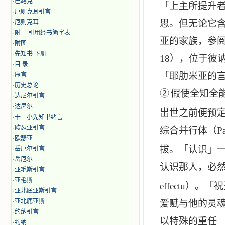
·
巴路克
「上主所提升
·
厄则克耳引言
思。但无论它
·
厄则克耳
·
附一 引用经书简字表
亚的家族，参
·
附图
·
先知书 下册
18
），位于彼
·
目 录
「耶肋米亚的
·
序言
·
历史总论
②
假使全知全
·
达尼尔引言
·
达尼尔
出世之前便预
·
十二小先知书绪言
·
欧瑟亚引言
综合并行体（
Pa
·
欧瑟亚
拔。「认识」
·
岳厄尔引言
·
岳厄尔
认识那人，必
·
亚毛斯引言
·
亚毛斯
effectu
）。「祝
·
亚北底亚斯引言
·
亚北底亚斯
爱赋与他的灵
·
约纳引言
以特殊的重任
·
约纳