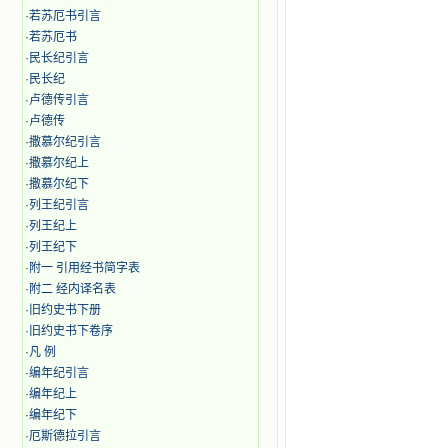
·
若苏厄书引言
·
若苏厄书
·
民长纪引言
·
民长纪
·
卢德传引言
·
卢德传
·
撒慕尔纪引言
·
撒慕尔纪上
·
撒慕尔纪下
·
列王纪引言
·
列王纪上
·
列王纪下
·
附一 引用经书简字表
·
附二 经内译名表
·
旧约史书下册
·
旧约史书下卷序
·
凡 例
·
编年纪引言
·
编年纪上
·
编年纪下
·
厄斯德拉引言