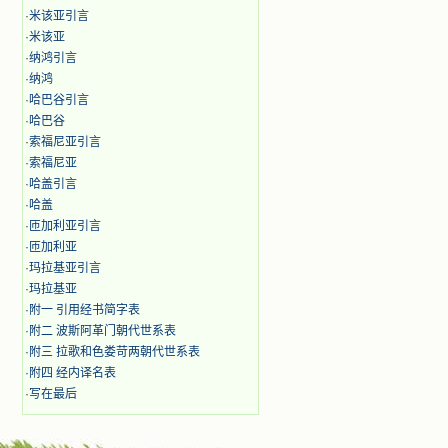
·
米该亚引言
·
米该亚
·
纳鸿引言
·
纳鸿
·
哈巴谷引言
·
哈巴谷
·
索福尼亚引言
·
索福尼亚
·
哈盖引言
·
哈盖
·
匝加利亚引言
·
匝加利亚
·
玛拉基亚引言
·
玛拉基亚
·
附一 引用经书简字表
·
附二 波斯阿革门朝代世系表
·
附三 拉歌和色娄苛两朝代世系表
·
附四 经内译名表
·
写在最后