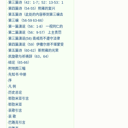
·
第三篇诗（42：1-7；52：13-53：1
·
第四篇诗（54-55）熙雍的复兴
·
第五篇诗（此处的内容移到第三编去
·
第三编 （56-59 63-66）
·
第一篇演说（56：1-8） 一视同仁的
·
第二篇演说（56：9-57） 上主责罚
·
第三篇演说(58) 斋戒而不遵守法律
·
第四篇演说（59）伊撒尔原不堪蒙受
·
第五篇诗（60-62）新熙雍的光荣
·
凯旋歌与祈祷辞（63，64）
·
结论（65-66）
·
附地图三幅
·
先知书 中册
·
序
·
凡 例
·
历史总论
·
耶肋米亚引言
·
耶肋米亚
·
哀歌引言
·
哀 歌
·
巴路克引言