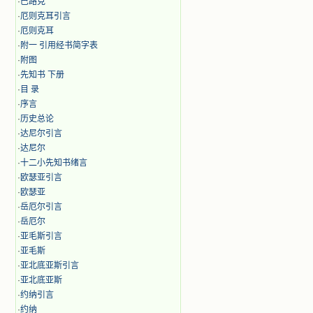
·
巴路克
·
厄则克耳引言
·
厄则克耳
·
附一 引用经书简字表
·
附图
·
先知书 下册
·
目 录
·
序言
·
历史总论
·
达尼尔引言
·
达尼尔
·
十二小先知书绪言
·
欧瑟亚引言
·
欧瑟亚
·
岳厄尔引言
·
岳厄尔
·
亚毛斯引言
·
亚毛斯
·
亚北底亚斯引言
·
亚北底亚斯
·
约纳引言
·
约纳