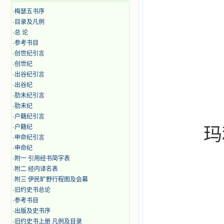
·
梅瑟五书序
·
目录及凡例
·
总 论
·
参考书目
·
创世纪引言
·
创世纪
·
出谷纪引言
·
出谷纪
·
肋未纪引言
·
肋未纪
·
户籍纪引言
·
户籍纪
玛利
·
申命纪引言
·
申命纪
·
附一 引用经书简字表
·
附二 经内译名表
·
附三 伊民旷野行程图及会幕
·
旧约史书总论
·
参考书目
·
出版及史书序
·
旧约史书上册 凡例及目录