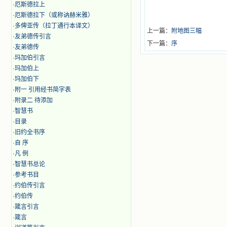
·
厄斯德拉上
·
厄斯德拉下（或称讷赫米雅）
·
多俾亚传（拉丁通行本译文）
上一篇：
附地图三幅
·
友弟德传引言
下一篇：
序
·
友弟德传
·
玛加伯引言
·
玛加伯上
·
玛加伯下
·
附一 引用经书简字表
·
附录二 待添加
·
智慧书
·
目录
·
旧约全书序
·
自 序
·
凡 例
·
智慧书总论
·
参考书目
·
约伯传引言
·
约伯传
·
箴言引言
·
箴言