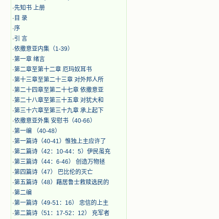
·
先知书 上册
·
目 录
·
序
·
引 言
·
​依撒意亚内集（1-39）
·
第一章 绪言
·
第二章至第十二章 厄玛奴耳书
·
第十三章至第二十三章 对外邦人所
·
第二十四章至第二十七章 依撒意亚
·
第二十八章至第三十五章 对犹大和
·
第三十六章至第三十九章 承上起下
·
依撒意亚外集 安慰书（40-66）
·
第一编 （40-48）
·
第一篇诗（40-41）惟独上主应许了
·
第二篇诗（42：10-44：5）伊民虽充
·
第三篇诗（44：6-46） 创造万物拯
·
第四篇诗（47） 巴比伦的灭亡
·
第五篇诗（48）藉居鲁士救赎选民的
·
第二编
·
第一篇诗（49-51：16） 忠信的上主
·
第二篇诗（51：17-52：12） 充军者