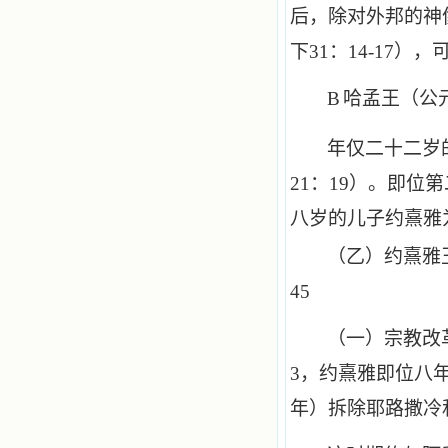
后，除对外邦的神
下
31
：
14
-
17
），
B
哈孟王（公
年仅二十二岁
21
：
19
）。即位第
八岁的儿子约熹雅
（乙）约熹雅
45
（一）宗教改
3
，约熹雅即位八
年）拆除耶路撒冷