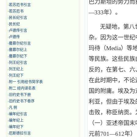
巴力斯坦的势力而
·
若苏厄书引言
·
若苏厄书
—
333
年）。
·
民长纪引言
·
民长纪
无疑地，第八
·
卢德传引言
杂。因为这一世纪
·
卢德传
·
撒慕尔纪引言
玛待（
Media
）等
·
撒慕尔纪上
·
撒慕尔纪下
等民族。这些民族
·
列王纪引言
反的，在第七、六
·
列王纪上
·
列王纪下
在此时期中，不论
·
附一 引用经书简字表
·
附二 经内译名表
国的附庸。埃及为
·
旧约史书下册
利亚，但由于埃及
·
旧约史书下卷序
·
凡 例
击败，称臣纳贡。
·
编年纪引言
·
编年纪上
（一）亚述帝国末
·
编年纪下
元前
701
—
612
年）
·
厄斯德拉引言