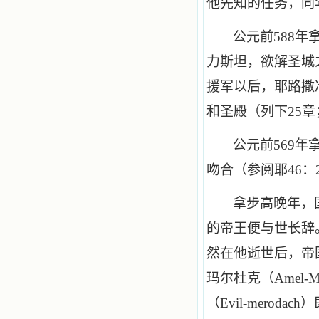
他先知的任务，同
公元前
588
年
力斯坦，欲解圣城
援军以后，耶路撒
和圣殿（列下
25
章
公元前
569
年
吻合（参阅耶
46
：
拿步高晚年，
的帝王便与世长辞
然在他逝世后，帝
玛尔杜克（
Amel
-
M
（
Evil
-
merodach
）