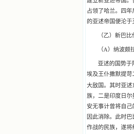
建立新亚述帝国。
占领了哈兰。四年
的亚述帝国便沦于
（乙）新巴比
（
A
）纳波颇
亚述的国势于
埃及王仆撒默提苛
大敌国。其时亚述
族，二是印度日尔
安无事计曾将自己
因此消除。此时巴
作战的民族，遂将