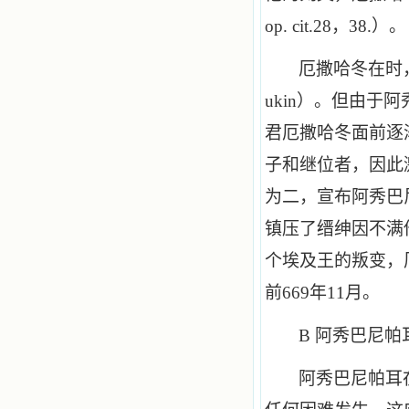
op
.
cit
.
28
，
38
.
）。
厄撒哈冬在时
ukin
）。但由于阿
君厄撒哈冬面前逐
子和继位者，因此
为二，宣布阿秀巴
镇压了缙绅因不满
个埃及王的叛变，
前
669
年
11
月。
B
阿秀巴尼帕
阿秀巴尼帕耳