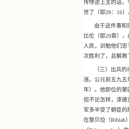
传悖逆上主的话，
世了（耶
28
：
16
）
由于这件事和
比伦（耶
20
章），
人民，训勉他们忠
次胜利了，且解救
（三）出兵的
涨。公元前五九五
年）。他即位的第
但不论怎样，漆德
军多半受了朝臣的
在黎贝拉（
Riblah