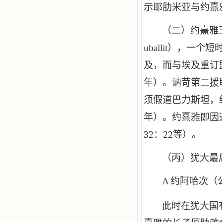
示耶肋米亚与约熹
（二）约熹雅
uballit
），一个短
及，而与埃及重订
年）。讷苛第二援
须假道巴力斯坦，
年）。约熹雅即因
32
：
22
等）。
（丙）犹大最
A
约阿哈次（
此时在犹大国