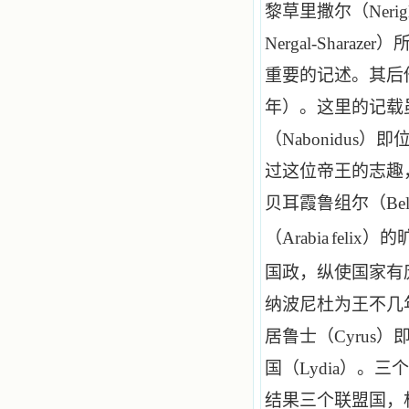
黎草里撒尔（
Nerig
Nergal
-
Sharazer
）
重要的记述。其后
年）。这里的记载
（
Nabonidus
）即
过这位帝王的志趣
贝耳霞鲁组尔（
Be
（
Arabia
felix
）的
国政，纵使国家有
纳波尼杜为王不几
居鲁士（
Cyrus
）
国（
Lydia
）。三个
结果三个联盟国，