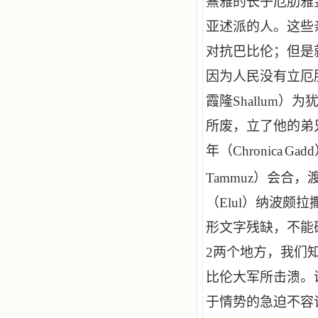
熹雅的长子厄肋雅
亚述派的人。这些
对抗巴比伦；但是
因为人民没有立厄
霞隆
Shallum
）为
所废，立了他的弟
年（
Chronica
Gadd
Tammuz
）会合，
（
Elul
）纳波颇拉
形文字残缺，不能
2
两个地方，我们
比伦大军所击溃。
于情势的急迫不容