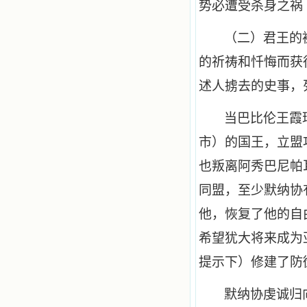
势必遭受杀身之祸
（二）君王的
的祈祷和忏悔而获
述人掳去的史事，
当巴比伦王霞
市）的国王，立盟
也叛离阿秀巴尼帕
同盟，至少默纳协
他，恢复了他的自
希望犹大将来成为
提示下）修建了防
默纳协虔诚归