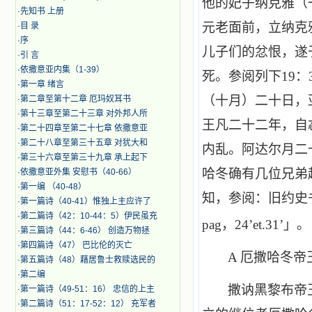
他的妃子纳克雅（
·
先知书 上册
元老面前，立纳克
·
目 录
·
序
儿子们的忿恨，遂
·
引 言
·
​依撒意亚内集（1-39）
死。参阅列下
19
：
·
第一章 绪言
（十月）二十日，
·
第二章至第十二章 厄玛奴耳书
·
第十三章至第二十三章 对外邦人所
王凡二十二年，自
·
第二十四章至第二十七章 依撒意亚
·
第二十八章至第三十五章 对犹大和
内乱。阿达尔月二
·
第三十六章至第三十九章 承上起下
哈冬确有几位兄弟
·
依撒意亚外集 安慰书（40-66）
·
第一编 （40-48）
知，参阅：旧约史
·
第一篇诗（40-41）惟独上主应许了
·
第二篇诗（42：10-44：5）伊民虽充
pag
，
24
’
et
.
31
’」。
·
第三篇诗（44：6-46） 创造万物拯
·
第四篇诗（47） 巴比伦的灭亡
A
厄撒哈冬帝
·
第五篇诗（48）藉居鲁士救赎选民的
·
第二编
撒讷黑黎布帝
·
第一篇诗（49-51：16） 忠信的上主
·
第二篇诗（51：17-52：12） 充军者