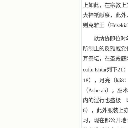
上如此，在宗教上
大神祇献祭，此外
则克雅王（
Hezekia
默纳协即位时
所制止的反雅威党
耳祭坛，在圣殿庭
cultu
Ishtar
列下
21
18
），月亮（耶
8
（
Asherah
）。巫术
内的淫行也盛极一
6
），此外服装上
习，现在都公开地