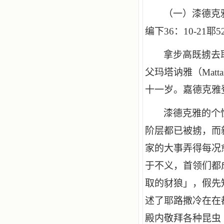
（一）漆德克
编下
36
：
10
-
21
耶
5
拿步高既掳去
父玛塔讷雅（
Matta
十一岁。嘉德克雅
漆德克雅的个
阶层都已被掳，而
家的大事弄得每况
于不义，首领们都
取的豺狼」，假先
述了耶路撒冷在在
殿内敬拜各种昆虫