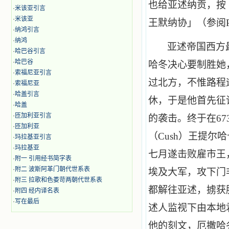
也给亚述纳贡，按
·
米该亚引言
·
米该亚
王默纳协」（参阅
·
纳鸿引言
·
纳鸿
亚述帝国西方
·
哈巴谷引言
·
哈巴谷
哈冬决心要制胜她
·
索福尼亚引言
过北方，不惟路程
·
索福尼亚
·
哈盖引言
休，于是他首先征
·
哈盖
·
匝加利亚引言
的袭击。终于在
67
·
匝加利亚
（
Cush
）王提尔哈
·
玛拉基亚引言
·
玛拉基亚
七月遂击败雇市王
·
附一 引用经书简字表
·
附二 波斯阿革门朝代世系表
埃及大军，攻下门
·
附三 拉歌和色娄苛两朝代世系表
都解往亚述，掳获
·
附四 经内译名表
·
写在最后
述人监视下由本地
他的刻文，厄撒哈