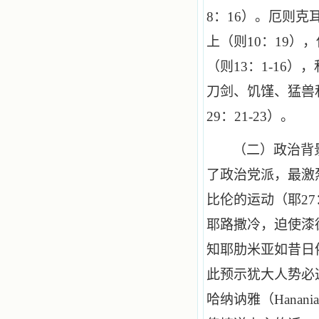
8
：
16
）。厄则克
上（则
10
：
19
），
（则
13
：
1
-
16
），
刀剑、饥馑、猛兽
29
：
21
-
23
）。
（二）政治背
了政治党派，最激
比伦的运动（耶
27
耶路撒冷，迫使漆
知耶肋米亚如昔日
此预示犹大人势必
哈纳讷雅（
Hanani