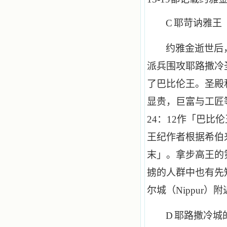
C
耶苛讷雅王
约雅金逝世后
派兵围攻耶路撒冷
了巴比伦王。圣殿
显贵，巨富与工匠
24
：
12
作「巴比伦
王纪作者根据希伯
末」。拿步高王的
掳的人群中也有先
尔城（
Nippur
）附
D
耶路撒冷城