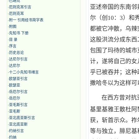
·
巴路克
亚述帝国的东南邻
·
厄则克耳引言
·
厄则克耳
尔（创
10
：
3
）和
·
附一 引用经书简字表
·
附图
都被它冲散，乌辣
·
先知书 下册
这股洪流分成东西
·
目 录
·
序言
包围了玛待的城市
·
历史总论
·
达尼尔引言
计，遂将自己的女
·
达尼尔
乎已被吞并；这种
·
十二小先知书绪言
·
欧瑟亚引言
撒哈冬以为这样可
·
欧瑟亚
·
岳厄尔引言
在西方曾对抗
·
岳厄尔
·
亚毛斯引言
基里基雅王散杜阿
·
亚毛斯
·
亚北底亚斯引言
获，斩首示众。祚
·
亚北底亚斯
等与独立，腓尼基
·
约纳引言
·
约纳