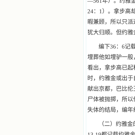
—
561
年）。约雅
24
：
1
）。拿步高
暇兼顾，所以只派
犹大归顺。但约雅
编下
36
：
6
记
埋葬他如埋驴一般
看出，拿步高已起
时，约雅金或出于
献出京都，巴比伦
尸体被抛掷，所以
失体的结局，编年
（二）约雅金
13
-
19
都记载约雅