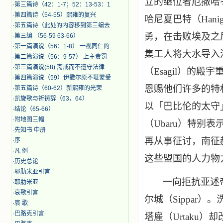
立的继位者厄撒哈
·
第三篇诗（42：1-7；52：13-53：1
·
第四篇诗（54-55）熙雍的复兴
哈尼夏巴特（
Hanig
·
第五篇诗（此处的内容移到第三编去
勇，在击败埃及之
·
第三编 （56-59 63-66）
·
第一篇演说（56：1-8） 一视同仁的
集工人将大水导入
·
第二篇演说（56：9-57） 上主责罚
·
第三篇演说(58) 斋戒而不遵守法律
（
Esagil
）的殿宇
·
第四篇演说（59）伊撒尔原不堪蒙受
恩赐他们许多的特
·
第五篇诗（60-62）新熙雍的光荣
·
凯旋歌与祈祷辞（63，64）
以「巴比伦的太守
·
结论（65-66）
·
附地图三幅
（
Ubaru
）特别表
·
先知书 中册
再从事征讨，南征
·
序
·
凡 例
这些盟国的人力物
·
历史总论
·
耶肋米亚引言
一向拒抗亚述
·
耶肋米亚
·
哀歌引言
尔城（
Sippar
）。
·
哀 歌
·
巴路克引言
塔雇（
Urtaku
）却