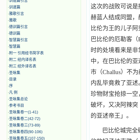
·
训道篇引言
这次的战败可说是
·
训道篇
·
雅歌引言
赫蓝人结成同盟，
·
雅歌
·
德训篇引言
比伦为王的儿子阿
·
德训篇
巴比伦的厄勒客（
·
智慧篇引言
·
智慧篇
时的处境看来是非
·
附一 引用经书简字表
·
附二 经内译名表
中，在巴比伦的亚
·
附三 经外译名表
市（
Challus
）不为
·
圣咏集
·
目录
内乱毕竟救了亚述
·
序
·
凡 例
珍物财宝抢掠一空
·
圣咏集总论
破坏，又决阿辣突
·
参考书目
·
圣咏集卷一(1-41)
的亚述帝王」。
·
圣咏集卷二(42-72)
·
圣咏集卷三(73-89)
巴比伦城完全
·
圣咏集卷四(90-106)
·
圣咏集卷五(107-150)