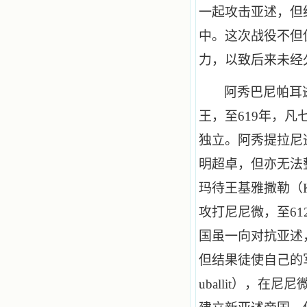
一起攻击亚述，但
中。这次战役不但
力，以致后来未经
阿秀巴尼帕耳
王，至
619
年，凡
独立。阿秀提拉尼
明超卓，但亦无法
玛待王基雅撒勒（
攻打尼尼微，至
61
国虽一向对抗亚述
但结果徒使自己的
uballit
），在尼尼