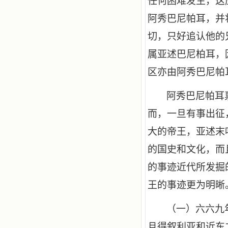
任何困难发生，这
阿秀巴尼帕耳，并
切，只好追认他的
属亚述巴尼柏耳，
区亦由阿秀巴尼帕
阿秀巴尼帕耳
而，一旦有事出征
大的帝王，亚述末
的国史和文化，而
的事迹近代所发掘
王的事迹更为明晰
（一）六六九
且得叙利亚和近东