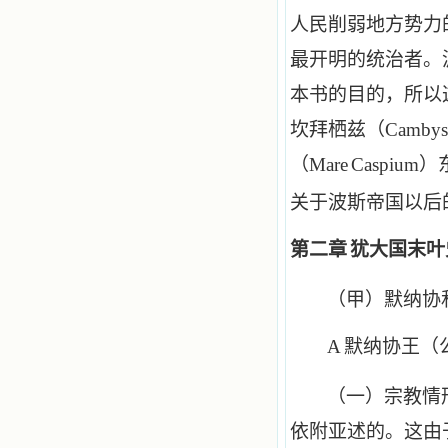
人民削弱地方势力
最开明的统治者。
本书的目的，所以
坎拜栖兹（
Cambys
（
Mare
Caspium
）
关于波斯帝国以后
第二章
犹大国末叶
（甲）默纳协
A
默纳协王（
（一）宗教情
依附亚述的。这由