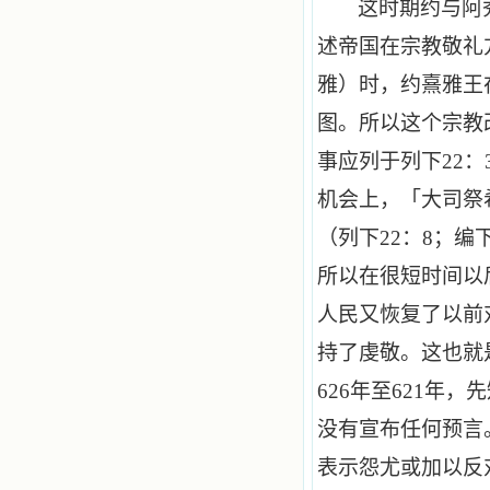
这时期约与阿
述帝国在宗教敬礼
雅）时，约熹雅王
图。所以这个宗教
事应列于列下
22
：
机会上，「大司祭
（列下
22
：
8
；编
所以在很短时间以
人民又恢复了以前
持了虔敬。这也就
626
年至
621
年，先
没有宣布任何预言
表示怨尤或加以反