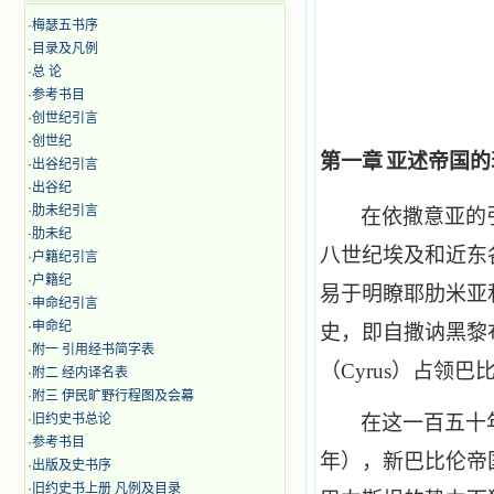
·
梅瑟五书序
·
目录及凡例
·
总 论
·
参考书目
·
创世纪引言
·
创世纪
第一章
亚述帝国的
·
出谷纪引言
·
出谷纪
·
肋未纪引言
在依撒意亚的
·
肋未纪
八世纪埃及和近东
·
户籍纪引言
·
户籍纪
易于明瞭耶肋米亚
·
申命纪引言
·
申命纪
史，即自撒讷黑黎
·
附一 引用经书简字表
（
Cyrus
）占领巴
·
附二 经内译名表
·
附三 伊民旷野行程图及会幕
·
旧约史书总论
在这一百五十
·
参考书目
年），新巴比伦帝
·
出版及史书序
·
旧约史书上册 凡例及目录