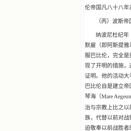
伦帝国凡八十八年
（丙）波斯帝
纳波尼杜纪年
默雇（即阿斯提雅
服巴比伦，完全是
现了开明的措施，
证明。他的活动大
巴比伦自是建立帝
琴海（
Mare
Aegeu
治与宗教上比之以
族，代替以前对战
迫敬奉以前战胜者