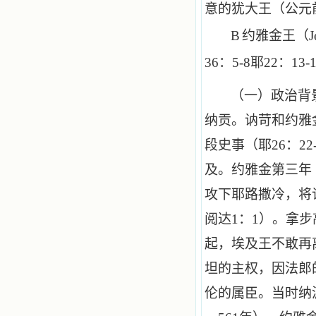
意的犹大王（公元
B
约雅金王（
J
36
：
5
-
8
耶
22
：
13
-
（一）政治背
纳贡。讷苛和约雅
段史事（耶
26
：
22
及。约雅金第三年
攻下耶路撒冷，将
阅达
1
：
1
）。拿步
起，埃及王不敢再
坦的主权，因法郎
伦的属臣。当时纳