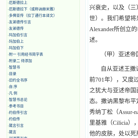
·
厄斯德拉上
兴衰史，以及（三
·
厄斯德拉下（或称讷赫米雅）
·
多俾亚传（拉丁通行本译文）
世）。我们希望将
·
友弟德传引言
Alexander
所创立的
·
友弟德传
·
玛加伯引言
述。
·
玛加伯上
·
玛加伯下
（甲）亚述帝国
·
附一 引用经书简字表
·
附录二 待添加
·
智慧书
自从亚述王撒
·
目录
前
701
年），又度
·
旧约全书序
·
自 序
之犹大与亚述帝国
·
凡 例
·
智慧书总论
态。撒讷黑黎布平
·
参考书目
秀纳丁松（
Assur
-
n
·
约伯传引言
·
约伯传
里基雅（
Cilicia
）
·
箴言引言
·
箴言
他的皮肤，处以死