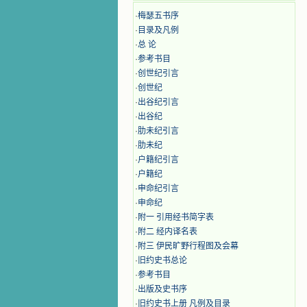
·
梅瑟五书序
·
目录及凡例
·
总 论
·
参考书目
·
创世纪引言
·
创世纪
·
出谷纪引言
·
出谷纪
·
肋未纪引言
·
肋未纪
·
户籍纪引言
·
户籍纪
·
申命纪引言
·
申命纪
·
附一 引用经书简字表
·
附二 经内译名表
·
附三 伊民旷野行程图及会幕
·
旧约史书总论
·
参考书目
·
出版及史书序
·
旧约史书上册 凡例及目录