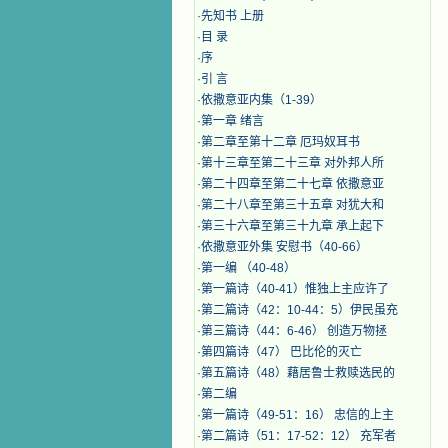
·
先知书 上册
·
目 录
·
序
·
引 言
·
​依撒意亚内集（1-39）
·
第一章 绪言
·
第二章至第十二章 厄玛奴耳书
·
第十三章至第二十三章 对外邦人所
·
第二十四章至第二十七章 依撒意亚
·
第二十八章至第三十五章 对犹大和
·
第三十六章至第三十九章 承上起下
·
依撒意亚外集 安慰书（40-66）
·
第一编 （40-48）
·
第一篇诗（40-41）惟独上主应许了
·
第二篇诗（42：10-44：5）伊民虽充
·
第三篇诗（44：6-46） 创造万物拯
·
第四篇诗（47） 巴比伦的灭亡
·
第五篇诗（48）藉居鲁士救赎选民的
·
第二编
·
第一篇诗（49-51：16） 忠信的上主
·
第二篇诗（51：17-52：12） 充军者