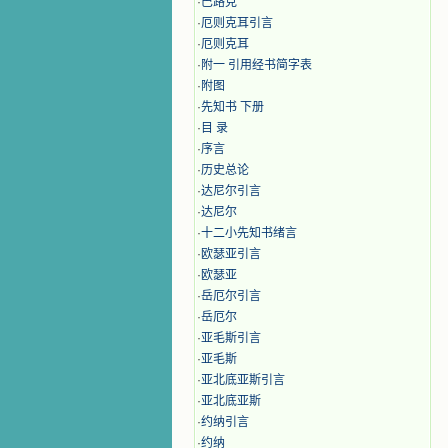
·
巴路克
·
厄则克耳引言
·
厄则克耳
·
附一 引用经书简字表
·
附图
·
先知书 下册
·
目 录
·
序言
·
历史总论
·
达尼尔引言
·
达尼尔
·
十二小先知书绪言
·
欧瑟亚引言
·
欧瑟亚
·
岳厄尔引言
·
岳厄尔
·
亚毛斯引言
·
亚毛斯
·
亚北底亚斯引言
·
亚北底亚斯
·
约纳引言
·
约纳