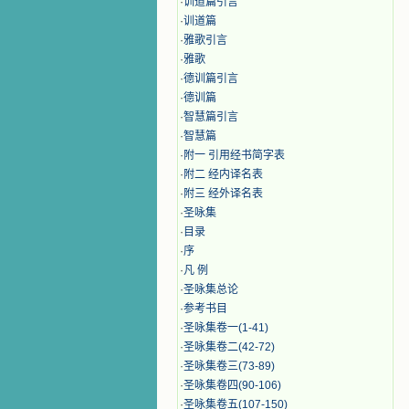
·
训道篇引言
·
训道篇
·
雅歌引言
·
雅歌
·
德训篇引言
·
德训篇
·
智慧篇引言
·
智慧篇
·
附一 引用经书简字表
·
附二 经内译名表
·
附三 经外译名表
·
圣咏集
·
目录
·
序
·
凡 例
·
圣咏集总论
·
参考书目
·
圣咏集卷一(1-41)
·
圣咏集卷二(42-72)
·
圣咏集卷三(73-89)
·
圣咏集卷四(90-106)
·
圣咏集卷五(107-150)