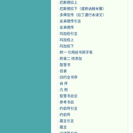
·
厄斯德拉上
·
厄斯德拉下（或称讷赫米雅）
·
多俾亚传（拉丁通行本译文）
·
友弟德传引言
·
友弟德传
·
玛加伯引言
·
玛加伯上
·
玛加伯下
·
附一 引用经书简字表
·
附录二 待添加
·
智慧书
·
目录
·
旧约全书序
·
自 序
·
凡 例
·
智慧书总论
·
参考书目
·
约伯传引言
·
约伯传
·
箴言引言
·
箴言