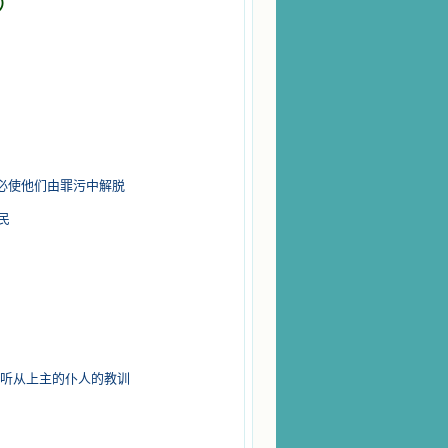
6）
必使他们由罪污中解脱
民
听从上主的仆人的教训