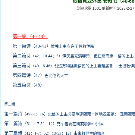
依撒意亚外集 安慰书（40-6
浏览次数:1601 更新时间:2023-2-27
第一编
（
）
40-48
第一篇诗（
）
40-41
惟独上主应许了解救伊民
第二篇诗
（
42
：
10-44
：
5
）伊民虽充满罪污，但仁慈而忠
信的上主
第三篇诗
（
40
：
6-46
）创造万物拯救伊民的上主要藉居鲁
士拯救伊
第四篇诗（
）
47
巴比伦的灭亡
第五篇诗（
）
48
第二编
第一篇诗
（
49-51
：
16
）忠信的上主必要重建熙雍丰厚地祝福她；
但愿熙雍
第二篇诗（
51
：
17-52
：
12
）充军者要在凯旋歌舞中归国
第三篇诗
（
42
：
1-7
；
52
：
13-53
：
12
）未来救世主的福音