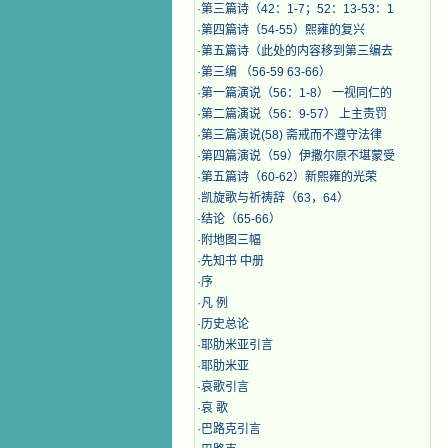
·
第三篇诗（42：1-7；52：13-53：1
·
第四篇诗（54-55）熙雍的复兴
·
第五篇诗（此处的内容移到第三编去
·
第三编 （56-59 63-66）
·
第一篇演说（56：1-8） 一视同仁的
·
第二篇演说（56：9-57） 上主责罚
·
第三篇演说(58) 斋戒而不遵守法律
·
第四篇演说（59）伊撒尔原不堪蒙受
·
第五篇诗（60-62）新熙雍的光荣
·
凯旋歌与祈祷辞（63，64）
·
结论（65-66）
·
附地图三幅
·
先知书 中册
·
序
·
凡 例
·
历史总论
·
耶肋米亚引言
·
耶肋米亚
·
哀歌引言
·
哀 歌
·
巴路克引言