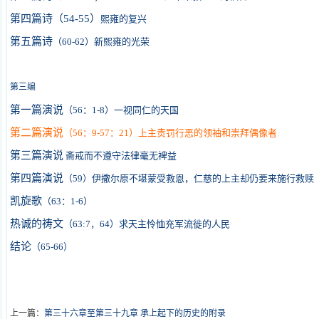
第四篇诗（
）
54-55
熙雍的复兴
第五篇诗
（
60-62
）新熙雍的光荣
第三编
第一篇演说
（
56
：
1-8
）一视同仁的天国
第二篇演说
（
56
：
9-57
：
21
）上主责罚行恶的领袖和崇拜偶像者
第三篇演说
斋戒而不遵守法律毫无裨益
第四篇演说
（
59
）伊撒尔原不堪蒙受救恩，仁慈的上主却仍要来施行救赎
凯旋歌
（
63
：
1-6
）
热诚的祷文
（
63:7
，
64
）求天主怜恤充军流徙的人民
结论
（
65-66
）
上一篇：
第三十六章至第三十九章 承上起下的历史的附录