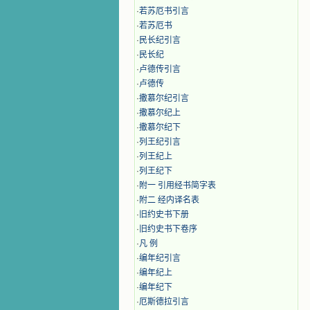
·
若苏厄书引言
·
若苏厄书
·
民长纪引言
·
民长纪
·
卢德传引言
·
卢德传
·
撒慕尔纪引言
·
撒慕尔纪上
·
撒慕尔纪下
·
列王纪引言
·
列王纪上
·
列王纪下
·
附一 引用经书简字表
·
附二 经内译名表
·
旧约史书下册
·
旧约史书下卷序
·
凡 例
·
编年纪引言
·
编年纪上
·
编年纪下
·
厄斯德拉引言