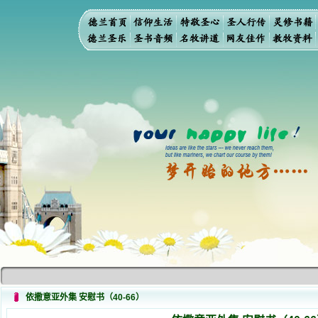
依撒意亚外集 安慰书（40-66）