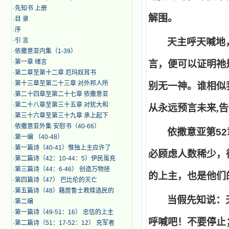
·
先知书 上册
解围。
·
目 录
·
序
·
引 言
天主呼天喊地
·
​依撒意亚内集（1-39）
·
第一章 绪言
言，便可以证明祂
·
第二章至第十二章 厄玛奴耳书
·
第十三章至第二十三章 对外邦人所
别无一神。谁相似
·
第二十四章至第二十七章 依撒意亚
·
第二十八章至第三十五章 对犹大和
从永远预言未来,
·
第三十六章至第三十九章 承上起下
·
依撒意亚外集 安慰书（40-66）
依撒意亚第
52
·
第一编 （40-48）
·
第一篇诗（40-41）惟独上主应许了
必顾虑人数稀少，
·
第二篇诗（42：10-44：5）伊民虽充
·
第三篇诗（44：6-46） 创造万物拯
的上主，也是他们
·
第四篇诗（47） 巴比伦的灭亡
·
第五篇诗（48）藉居鲁士救赎选民的
当假先知说：
·
第二编
·
第一篇诗（49-51：16） 忠信的上主
呼喊吧！不要停止
·
第二篇诗（51：17-52：12） 充军者