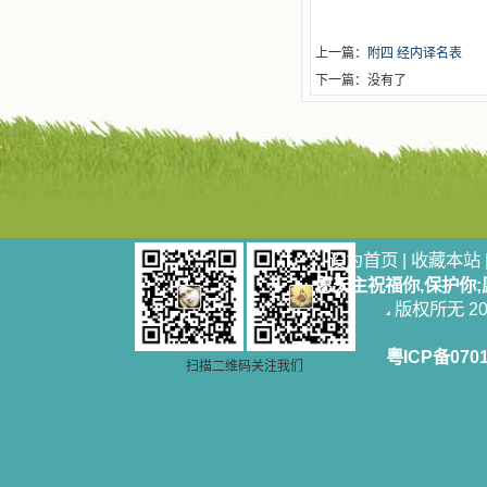
上一篇：
附四 经内译名表
下一篇：没有了
设为首页
|
收藏本站
愿天主祝福你,保护你
版权所无 2006
粤ICP备070
扫描二维码关注我们