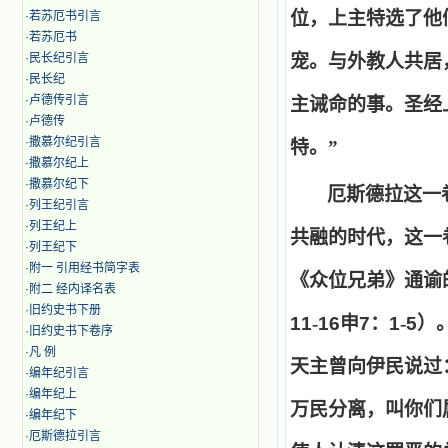
位，上主特选了他
·
若苏厄书引言
·
若苏厄书
·
民长纪引言
宠。与外教人共居
·
民长纪
·
卢德传引言
主诫命的事。圣经
·
卢德传
·
撒慕尔纪引言
特。”
·
撒慕尔纪上
·
撒慕尔纪下
厄斯德拉这一
·
列王纪引言
·
列王纪上
共融的时代，这一
·
列王纪下
·
附一 引用经书简字表
《众位兄弟》通谕
·
附二 经内译名表
·
旧约史书下册
11
-
16
申
7
：
1
-
5
）
·
旧约史书下卷序
·
凡 例
天主曾向伊民说过
·
编年纪引言
·
编年纪上
万民分离，叫你们
·
编年纪下
·
厄斯德拉引言