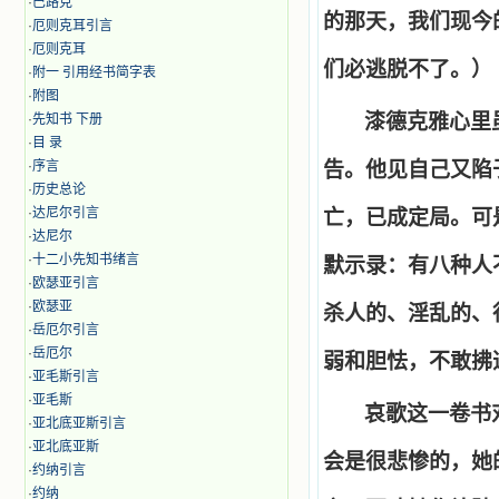
·
巴路克
的那天，我们现今
·
厄则克耳引言
·
厄则克耳
们必逃脱不了。）
·
附一 引用经书简字表
·
附图
漆德克雅心里
·
先知书 下册
·
目 录
·
序言
告。他见自己又陷
·
历史总论
·
达尼尔引言
亡，已成定局。可
·
达尼尔
·
十二小先知书绪言
默示录：有八种人
·
欧瑟亚引言
·
欧瑟亚
杀人的、淫乱的、
·
岳厄尔引言
·
岳厄尔
弱和胆怯，不敢拂
·
亚毛斯引言
·
亚毛斯
哀歌这一卷书
·
亚北底亚斯引言
·
亚北底亚斯
会是很悲惨的，她
·
约纳引言
·
约纳