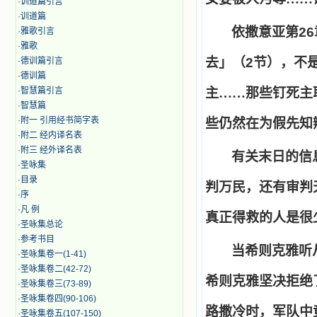
·
训道篇引言
·
训道篇
依撒意亚第
26
·
雅歌引言
·
雅歌
去」（
2
节），不
·
德训篇引言
·
德训篇
·
智慧篇引言
主……那些钉死主
·
智慧篇
·
附一 引用经书简字表
些仍然在为假先知
·
附二 经内译名表
·
附三 经外译名表
有关末日的信
·
圣咏集
·
目录
判万民，还有审判
·
序
·
凡 例
真正得救的人是很
·
圣咏集总论
·
参考书目
当希则克雅听
·
圣咏集卷一(1-41)
·
圣咏集卷二(42-72)
希则克雅坚决拒绝
·
圣咏集卷三(73-89)
·
圣咏集卷四(90-106)
路撒冷时，军队中
·
圣咏集卷五(107-150)