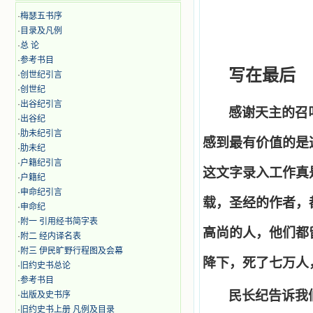
·
梅瑟五书序
·
目录及凡例
·
总 论
·
参考书目
写在最后
·
创世纪引言
·
创世纪
·
出谷纪引言
感谢天主的召
·
出谷纪
·
肋未纪引言
感到最有价值的是
·
肋未纪
·
户籍纪引言
这文字录入工作真
·
户籍纪
·
申命纪引言
载，圣经的作者，
·
申命纪
·
附一 引用经书简字表
高尚的人，他们都
·
附二 经内译名表
·
附三 伊民旷野行程图及会幕
降下，死了七万人
·
旧约史书总论
·
参考书目
民长纪告诉我
·
出版及史书序
·
旧约史书上册 凡例及目录