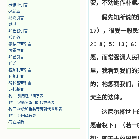
安，不劝她作补赎
·
米该亚引言
·
米该亚
假先知所说的
·
纳鸿引言
·
纳鸿
17
），很受一般民
·
哈巴谷引言
·
哈巴谷
2
：
8
；
5
：
13
；
6
·
索福尼亚引言
·
索福尼亚
恶，而常强调人民
·
哈盖引言
·
哈盖
里，我看到我们的
·
匝加利亚引言
·
匝加利亚
·
玛拉基亚引言
的；祂惩罚我们，
·
玛拉基亚
·
附一 引用经书简字表
天主的法律。
·
附二 波斯阿革门朝代世系表
·
附三 拉歌和色娄苛两朝代世系表
达尼尔将世上
·
附四 经内译名表
·
写在最后
恶者权下」（若一
想：即天主的国最