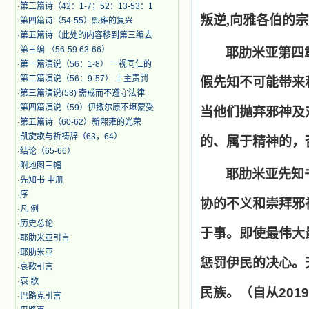
·
第三篇诗（42：1-7；52：13-53：1
叛逆,向雅各伯的
·
第四篇诗（54-55）熙雍的复兴
·
第五篇诗（此处的内容移到第三编去
·
第三编 （56-59 63-66）
耶肋米亚第四
·
第一篇演说（56：1-8） 一视同仁的
·
第二篇演说（56：9-57） 上主责罚
假先知不可能带来
·
第三篇演说(58) 斋戒而不遵守法律
·
第四篇演说（59）伊撒尔原不堪蒙受
当他们抛弃邪神及
·
第五篇诗（60-62）新熙雍的光荣
·
凯旋歌与祈祷辞（63，64）
的、属于精神的，
·
结论（65-66）
·
附地图三幅
耶肋米亚先知
·
先知书 中册
·
序
协的不义和崇拜邪
·
凡 例
·
历史总论
于事。即使最伟大
·
耶肋米亚引言
·
耶肋米亚
惩罚伊民的决心。
·
哀歌引言
·
哀 歌
民族。（自从
2019
·
巴路克引言