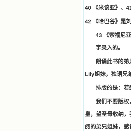
40
《米该亚》、
4
42
《哈巴谷》是
43
《索福尼
字录入的。
朗诵此书的弟
Lily
姐妹，独语兄
排版的是：若
我们不要版权
皇，望圣母收纳，
阅的弟兄姐妹，感