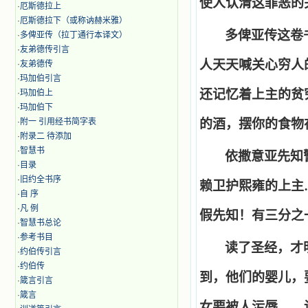
使人认清这罪恶的
·
厄斯德拉上
·
厄斯德拉下（或称讷赫米雅）
多俾亚传这卷
·
多俾亚传（拉丁通行本译文）
·
友弟德传引言
人天天喊关心穷人
·
友弟德传
·
玛加伯引言
还记忆着上主的贫
·
玛加伯上
·
玛加伯下
·
附一 引用经书简字表
的酒，摆你的食物
·
附录二 待添加
·
智慧书
依撒意亚先知
·
目录
·
旧约全书序
赖卫护熙雍的上主
·
自 序
·
凡 例
假先知！有三分之
·
智慧书总论
·
参考书目
读了圣经，才
·
约伯传引言
·
约伯传
到，他们的婴儿，
·
箴言引言
·
箴言
女要被人污辱……