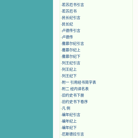
·
若苏厄书引言
·
若苏厄书
·
民长纪引言
·
民长纪
·
卢德传引言
·
卢德传
·
撒慕尔纪引言
·
撒慕尔纪上
·
撒慕尔纪下
·
列王纪引言
·
列王纪上
·
列王纪下
·
附一 引用经书简字表
·
附二 经内译名表
·
旧约史书下册
·
旧约史书下卷序
·
凡 例
·
编年纪引言
·
编年纪上
·
编年纪下
·
厄斯德拉引言