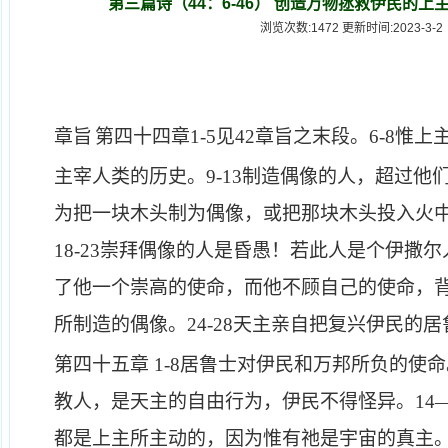
第三篇诗（44：6-46） 创造万物拯救伊民的
浏览次数:1472 更新时间:2023-3-2
万物拯救伊民的上主要藉居鲁士拯救
章旨
第四十四章
1-5
见
42
章旨之末段。
6-8
惟上
主宰人类的历史。
9-13
制造偶像的人，超过他
为把一块木头制为偶像，或把那块木头投入火
18-23
崇拜偶像的人是昏愚！若此人是个伊撒尔
了他一个崇高的使命，而他不顾自己的使命，
所制造的偶像。
24-28
天主亲自把复兴伊民的居
第四十五章
1-8
居鲁士对伊民和万邦所负的使命
教人，是天主的自由行为，伊民不得怪异。
14
都是上主所主动的，因为惟有祂是宇宙的真主