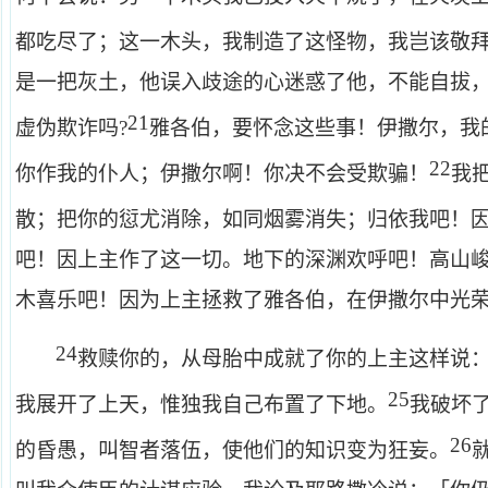
都吃尽了；这一木头，我制造了这怪物，我岂该敬
是一把灰土，他误入歧途的心迷惑了他，不能自拔
21
虚伪欺诈吗?
雅各伯，要怀念这些事！伊撒尔，我
22
你作我的仆人；伊撒尔啊！你决不会受欺骗！
我
散；把你的愆尤消除，如同烟雾消失；归依我吧！
吧！因上主作了这一切。地下的深渊欢呼吧！高山
木喜乐吧！因为上主拯救了雅各伯，在伊撒尔中光
24
救赎你的，从母胎中成就了你的上主这样说
25
我展开了上天，惟独我自己布置了下地。
我破坏
26
的昏愚，叫智者落伍，使他们的知识变为狂妄。