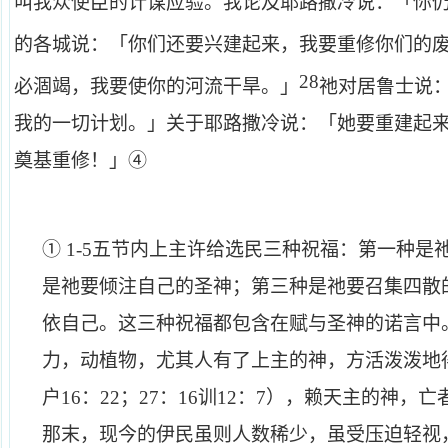
叫我众使臣的计谋应验。我论及耶路撒冷说：「你
的各城说：「你们还要兴建起来，我要重修你们的
28
必涸竭，我要使你的河流干旱。」
祂对居鲁士说
我的一切计划。」关于耶路撒冷说：「她要重建起
奠基重修！」④
①
1-5
五节内上主许给选民三种祝福：第一种是
是祂要倾注自己的圣神；第三种是祂要召集四散
依自己。这三种祝福都包含在赋与圣神的诺言中
力，动植物，尤其人有了上主的神，方活泼泼地
户
16
：
22
；
27
：
16
训
12
：
7
），赖天主的神，亡
那末，现今的伊民虽则人数稀少，虽受压迫轻视