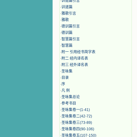
·
训道篇引言
·
训道篇
·
雅歌引言
·
雅歌
·
德训篇引言
·
德训篇
·
智慧篇引言
·
智慧篇
·
附一 引用经书简字表
·
附二 经内译名表
·
附三 经外译名表
·
圣咏集
·
目录
·
序
·
凡 例
·
圣咏集总论
·
参考书目
·
圣咏集卷一(1-41)
·
圣咏集卷二(42-72)
·
圣咏集卷三(73-89)
·
圣咏集卷四(90-106)
·
圣咏集卷五(107-150)