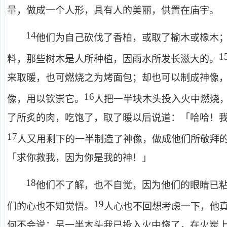
量，做成一个人形，具有人的美丽，供置在庙宇。
14
他们为自己砍伐了香柏，或取了榆木或橡木
1
料，那些树木是人所种植，因雨水所发长滋大的。
来取暖，也可燃烧之为烤面包；却也可以制成神像
16
像，用以钦崇它。
人把一半块木头投入火中燃烧
了所炙的肉，吃饱了，取了暖以后说道：「哈哈！
17
人又用剩下的一半制造了神像，做成他们所敬拜
「求你救我，因为你是我的神！」
18
他们不了解，也不自觉，因为他们的眼睛已
19
们的心也不知觉悟。
人心也不回想考虑一下，他
何不会说：另一半木头我已投入火中烧了，在火炭