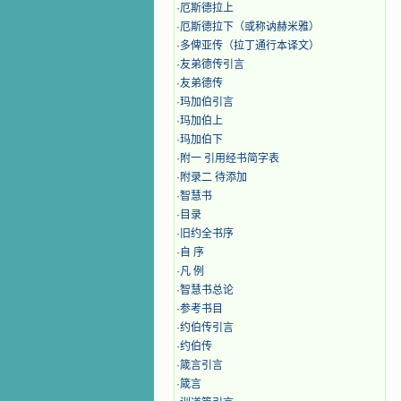
·
厄斯德拉上
·
厄斯德拉下（或称讷赫米雅）
·
多俾亚传（拉丁通行本译文）
·
友弟德传引言
·
友弟德传
·
玛加伯引言
·
玛加伯上
·
玛加伯下
·
附一 引用经书简字表
·
附录二 待添加
·
智慧书
·
目录
·
旧约全书序
·
自 序
·
凡 例
·
智慧书总论
·
参考书目
·
约伯传引言
·
约伯传
·
箴言引言
·
箴言