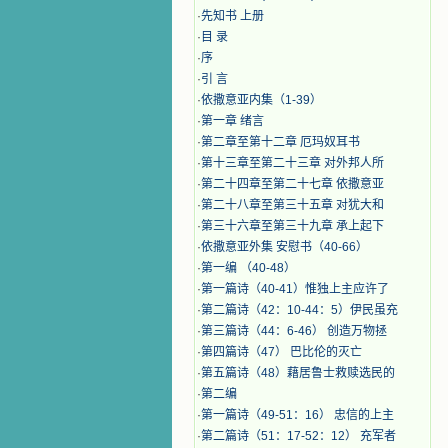
·
先知书 上册
·
目 录
·
序
·
引 言
·
​依撒意亚内集（1-39）
·
第一章 绪言
·
第二章至第十二章 厄玛奴耳书
·
第十三章至第二十三章 对外邦人所
·
第二十四章至第二十七章 依撒意亚
·
第二十八章至第三十五章 对犹大和
·
第三十六章至第三十九章 承上起下
·
依撒意亚外集 安慰书（40-66）
·
第一编 （40-48）
·
第一篇诗（40-41）惟独上主应许了
·
第二篇诗（42：10-44：5）伊民虽充
·
第三篇诗（44：6-46） 创造万物拯
·
第四篇诗（47） 巴比伦的灭亡
·
第五篇诗（48）藉居鲁士救赎选民的
·
第二编
·
第一篇诗（49-51：16） 忠信的上主
·
第二篇诗（51：17-52：12） 充军者