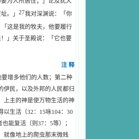
仍要为人所居住；」论及犹大
27
废址。」
我对深渊说：「你
：「这是我的牧夫，他要履行
来！」关于圣殿说：「它也要
注 释
祂要增多他们的人数；第二种
的伊民，以及外邦的人民都归
。上主的神是使万物生活的神
得以生活（
32
：
15
咏
104
：
30
者也能复活（则
37
：
5
等）；
，就像地上的爬虫那末微贱