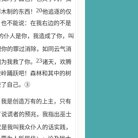
20
拜木制的东西！
他追逐的仅
，也不能说：在我右边的不是
的仆人是你，我造成了你，叫
把你的罪过消除，如同云气消
23
因为我救了你。
诸天，欢腾
峻岭踊跃吧！森林和其中的树
荣了自己。③
：我是创造万有的上主，只有
了说谎者的预兆，我指出巫士
就是我叫我众仆人的话实践，