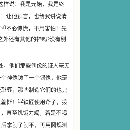
这样说：我是元始，我是终
述！让他预言，也给我讲说清
8
?
不必惊慌，不用害怕！先
之外还有其他的神吗?没有别
处，他们那些偶像的证人毫无
一个神像铸了一个偶像，他毫
受耻辱，那些制造它们的也只
12
慌羞惭！
铁匠使用斧子，拨
量，直至饥饿力竭，若是不喝
，后拿刨子刨平，再用圆规测