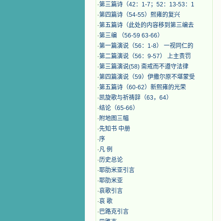
·
第三篇诗（42：1-7；52：13-53：1
·
第四篇诗（54-55）熙雍的复兴
·
第五篇诗（此处的内容移到第三编去
·
第三编 （56-59 63-66）
·
第一篇演说（56：1-8） 一视同仁的
·
第二篇演说（56：9-57） 上主责罚
·
第三篇演说(58) 斋戒而不遵守法律
·
第四篇演说（59）伊撒尔原不堪蒙受
·
第五篇诗（60-62）新熙雍的光荣
·
凯旋歌与祈祷辞（63，64）
·
结论（65-66）
·
附地图三幅
·
先知书 中册
·
序
·
凡 例
·
历史总论
·
耶肋米亚引言
·
耶肋米亚
·
哀歌引言
·
哀 歌
·
巴路克引言