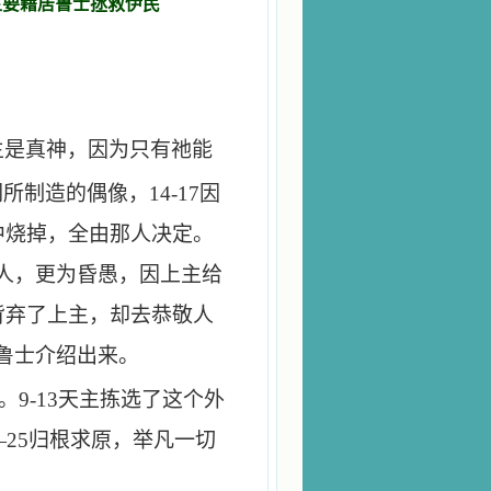
上主要藉居鲁士拯救伊民
伊
主是真神，因为只有祂能
们所制造的偶像，
14-17
因
中烧掉，全由那人决定。
人，更为昏愚，因上主给
背弃了上主，却去恭敬人
鲁士介绍出来。
。
9-13
天主拣选了这个外
—
25
归根求原，举凡一切
。