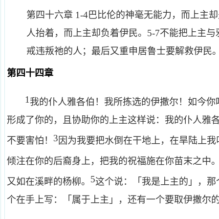
第四十六章
1-4
巴比伦的神毫无能力，而上主却
人抬着，而上主却负着伊民。
5-7
不能把上主与
戒违叛祂的人；最后又重申居鲁士要解救伊民
第四十四章
1
我的仆人雅各伯！我所拣选的伊撒尔！如今你
形成了你的，且协助你的上主这样说：我的仆人雅
3
不要害怕！
因为我要把水倒在干地上，在旱陆上我
倾注在你的后裔身上，把我的祝福施在你苗末之中
5
又如在溪畔的杨柳。
这个说：「我是上主的」，那
个在手上写：「属于上主」，还有一个要取伊撒尔