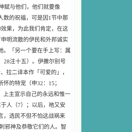
神赋与他们，他们就要像
人数的祝福，可是因
1
节中那
的效果，为此我们肯定，在这
节申明流散的伊民和外邦诚实
祂。「另一个要在手上写：属
：
28
注十五）。伊撒尔别号
希、拉二译本作「可爱的」，
所怀的特宠（申
32
：
15
；
。上主宣示自己的永远和惟一
信于人（
7
）；以后，祂又安
言，选民不但不怕这战祸来
刺邪神及恭敬它们的人。智