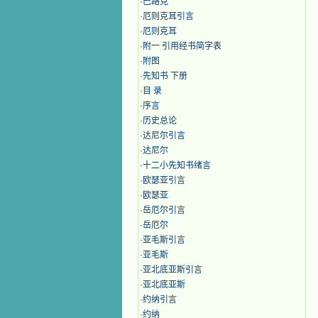
·
巴路克
·
厄则克耳引言
·
厄则克耳
·
附一 引用经书简字表
·
附图
·
先知书 下册
·
目 录
·
序言
·
历史总论
·
达尼尔引言
·
达尼尔
·
十二小先知书绪言
·
欧瑟亚引言
·
欧瑟亚
·
岳厄尔引言
·
岳厄尔
·
亚毛斯引言
·
亚毛斯
·
亚北底亚斯引言
·
亚北底亚斯
·
约纳引言
·
约纳