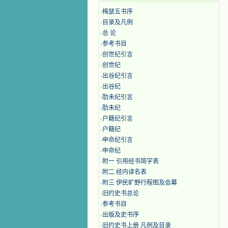
·
梅瑟五书序
·
目录及凡例
·
总 论
·
参考书目
·
创世纪引言
·
创世纪
·
出谷纪引言
·
出谷纪
·
肋未纪引言
·
肋未纪
·
户籍纪引言
·
户籍纪
·
申命纪引言
·
申命纪
·
附一 引用经书简字表
·
附二 经内译名表
·
附三 伊民旷野行程图及会幕
·
旧约史书总论
·
参考书目
·
出版及史书序
·
旧约史书上册 凡例及目录