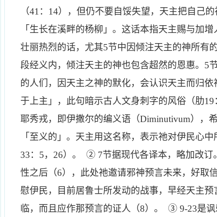
（
41
：
14
），但仍不要自馁失望，天主把自己的
「生长在溪畔的杨柳」。这话本指天主赐与加增
壮丽热烈的话，尤其
5
节中因倾注天主的神所有
段经义内，倾注天主的神也包含超然的恩惠。
5
的人们，因天主之神的默化，会认识天主而归依
于上主」，此句暗示古人文身刺字的风俗（肋
19
耶秀戎，即伊撒尔的编义语（
Diminutivum
），
「至义的」。天主用这名称，表示祂对伊民心中
33
：
5
，
26
）。
②
7
节据现代各译本，略加改订
性之后（
6
），此处祂邀请邪神预言未来，好取
慰伊民，目前居鲁士所发动的战事，早经天主预
临，而且应作那预言的证人（
8
）。
③
9-23
是讽