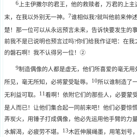
6
上主伊撒尔的君王，他的救赎者，万君的上主
7
末，在我以外别无一神。
谁相似我?就叫他前来伸
楚！那一位可以从永远预言未来，告诉快要发生的事
前我不是已说明也预言过吗?你们给我作证吧：在我
的磐石啊！我不认得另一位！②
9
制造偶像的人都是虚无，他们所喜爱的毫无用
10
所见，毫无所知，必将蒙受耻辱。
所以谁制造了
11
无利益可取。
看啊！依附它们的那些人，必要蒙
是人而已！让他们集合起一同前来吧！他们必要惊
弄炭火，用锤子打成偶像，他必先运用他手臂的力
13
水解渴，必疲劳不堪。
木匠伸展绳墨，用笔划号