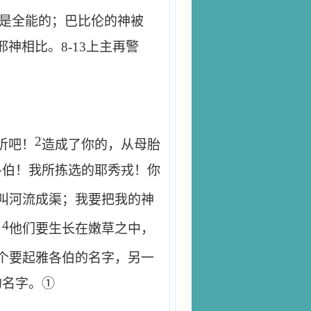
是全能的；巴比伦的神被
邪神相比。
8-13
上主再警
。
2
听吧！
造成了你的，从母胎
各伯！我所拣选的耶秀戎！你
叫河流成渠；我要把我的神
4
。
他们要生长在嫩草之中，
个要起雅各伯的名字，另一
的名字。①