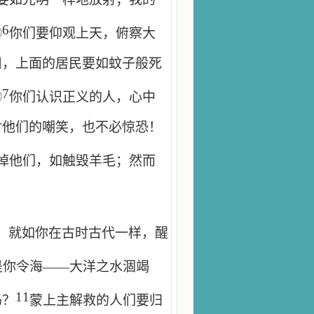
6
②
你们要仰观上天，俯察大
旧，上面的居民要如蚊子般死
7
③
你们认识正义的人，心中
对他们的嘲笑，也不必惊恐！
掉他们，如触毁羊毛；然而
！就如你在古时古代一样，醒
是你令海——大洋之水涸竭
11
吗？
蒙上主解救的人们要归