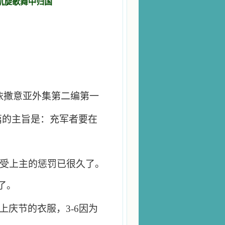
在凯旋歌舞中归国
依撒意亚外集第二编第一
篇的主旨是：充军者要在
受上主的惩罚已很久了。
了。
上庆节的衣服，
3-6
因为