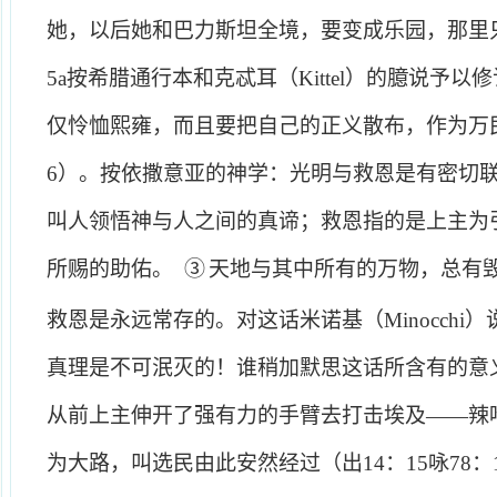
她，以后她和巴力斯坦全境，要变成乐园，那里
5
a
按希腊通行本和克忒耳（
Kittel
）的臆说予以修
仅怜恤熙雍，而且要把自己的正义散布，作为万
6
）。按依撒意亚的神学：光明与救恩是有密切
叫人领悟神与人之间的真谛；救恩指的是上主为
所赐的助佑。
③
天地与其中所有的万物，总有
救恩是永远常存的。对这话米诺基（
Minocchi
）
真理是不可泯灭的！谁稍加默思这话所含有的意
从前上主伸开了强有力的手臂去打击埃及——辣
为大路，叫选民由此安然经过（出
14
：
15
咏
78
：