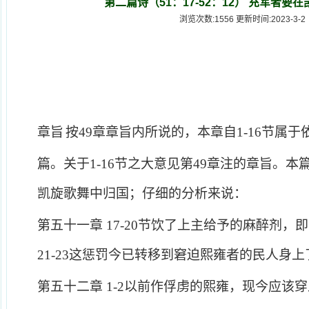
第二篇诗（51：17-52：12） 充军者要
浏览次数:1556 更新时间:2023-3-2
军者要在凯旋歌舞中归国
章旨
按
49
章章旨内所说的，本章自
1-16
节属于
篇。关于
1-16
节之大意见第
49
章注的章旨。本
凯旋歌舞中归国；仔细的分析来说：
第五十一章
17-20
节饮了上主给予的麻醉剂，即
21-23
这惩罚今已转移到窘迫熙雍者的民人身上
第五十二章
1-2
以前作俘虏的熙雍，现今应该穿