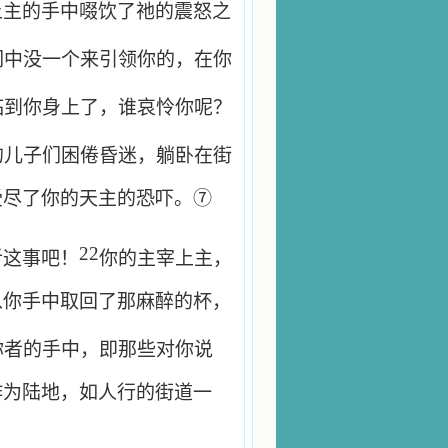
上主的手中啜饮了祂的震怒之
们中没一个来引领你的，在你
临到你身上了，谁哀怜你呢？
的儿子们困倦昏迷，躺卧在街
受尽了你的天主的恐吓。⑦
22
听这事吧！
你的主宰上主，
从你手中取回了那麻醉的杯，
你者的手中，即那些对你说
作为陆地，如人行的街道一