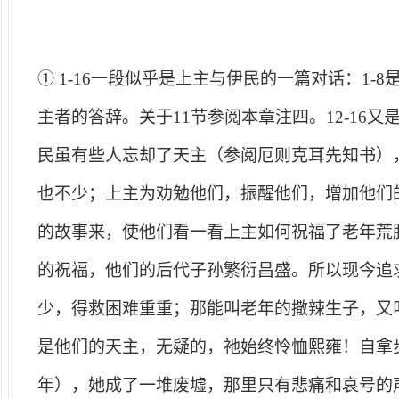
①
1-16
一段似乎是上主与伊民的一篇对话：
1-8
主者的答辞。关于
11
节参阅本章注四。
12-16
又
民虽有些人忘却了天主（参阅厄则克耳先知书）
也不少；上主为劝勉他们，振醒他们，增加他们
的故事来，使他们看一看上主如何祝福了老年荒
的祝福，他们的后代子孙繁衍昌盛。所以现今追
少，得救困难重重；那能叫老年的撒辣生子，又
是他们的天主，无疑的，祂始终怜恤熙雍！自拿
年），她成了一堆废墟，那里只有悲痛和哀号的