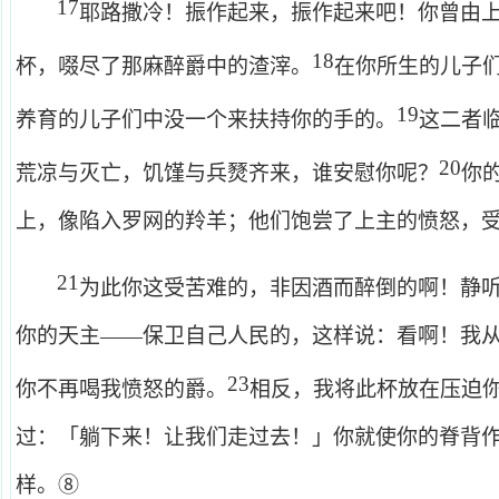
17
耶路撒冷！振作起来，振作起来吧！你曾由
18
杯，啜尽了那麻醉爵中的渣滓。
在你所生的儿子
19
养育的儿子们中没一个来扶持你的手的。
这二者
20
荒凉与灭亡，饥馑与兵燹齐来，谁安慰你呢？
你
上，像陷入罗网的羚羊；他们饱尝了上主的愤怒，
21
为此你这受苦难的，非因酒而醉倒的啊！静
你的天主——保卫自己人民的，这样说：看啊！我
23
你不再喝我愤怒的爵。
相反，我将此杯放在压迫
过：「躺下来！让我们走过去！」你就使你的脊背
样。⑧