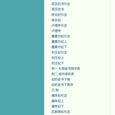
·
若苏厄书引言
·
若苏厄书
·
民长纪引言
·
民长纪
·
卢德传引言
·
卢德传
·
撒慕尔纪引言
·
撒慕尔纪上
·
撒慕尔纪下
·
列王纪引言
·
列王纪上
·
列王纪下
·
附一 引用经书简字表
·
附二 经内译名表
·
旧约史书下册
·
旧约史书下卷序
·
凡 例
·
编年纪引言
·
编年纪上
·
编年纪下
·
厄斯德拉引言