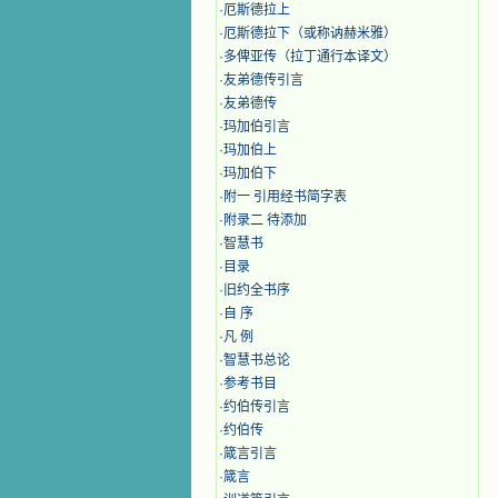
·
厄斯德拉上
·
厄斯德拉下（或称讷赫米雅）
·
多俾亚传（拉丁通行本译文）
·
友弟德传引言
·
友弟德传
·
玛加伯引言
·
玛加伯上
·
玛加伯下
·
附一 引用经书简字表
·
附录二 待添加
·
智慧书
·
目录
·
旧约全书序
·
自 序
·
凡 例
·
智慧书总论
·
参考书目
·
约伯传引言
·
约伯传
·
箴言引言
·
箴言