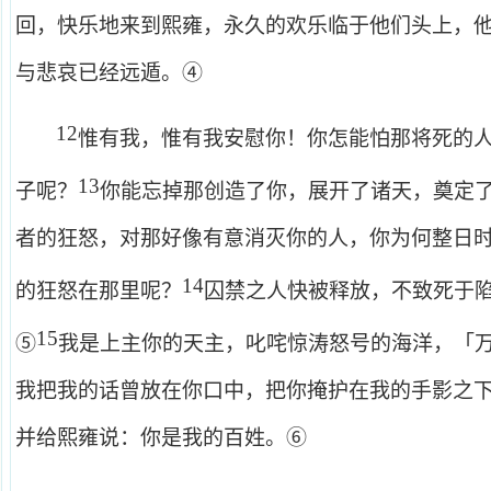
回，快乐地来到熙雍，永久的欢乐临于他们头上，
与悲哀已经远遁。④
12
惟有我，惟有我安慰你！你怎能怕那将死的
13
子呢？
你能忘掉那创造了你，展开了诸天，奠定
者的狂怒，对那好像有意消灭你的人，你为何整日
14
的狂怒在那里呢？
囚禁之人快被释放，不致死于
15
⑤
我是上主你的天主，叱咤惊涛怒号的海洋，「
我把我的话曾放在你口中，把你掩护在我的手影之
并给熙雍说：你是我的百姓。⑥