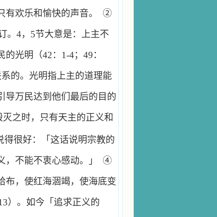
只有欢乐和愉快的声音。
②
订。
4
，
5
节大意是：上主不
民的光明（
42
：
1-4
；
49
：
联系的。光明指上主的道理能
引导万民达到他们最后的目的
毁灭之时，只有天主的正义和
说得很好：「这话说明宗教的
义，不能不衷心感动。」
④
哈布，使红海涸竭，使海底变
13
）。如今「追求正义的