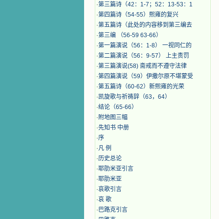
·
第三篇诗（42：1-7；52：13-53：1
·
第四篇诗（54-55）熙雍的复兴
·
第五篇诗（此处的内容移到第三编去
·
第三编 （56-59 63-66）
·
第一篇演说（56：1-8） 一视同仁的
·
第二篇演说（56：9-57） 上主责罚
·
第三篇演说(58) 斋戒而不遵守法律
·
第四篇演说（59）伊撒尔原不堪蒙受
·
第五篇诗（60-62）新熙雍的光荣
·
凯旋歌与祈祷辞（63，64）
·
结论（65-66）
·
附地图三幅
·
先知书 中册
·
序
·
凡 例
·
历史总论
·
耶肋米亚引言
·
耶肋米亚
·
哀歌引言
·
哀 歌
·
巴路克引言