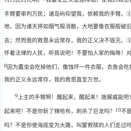
手臂要审判万民；诸岛屿仰望我，依赖我的手臂。
地，因为诸天将如烟气般消散，大地要像衣服般破
去；然而我的救恩永远常存，我的正义决不毁灭。
怀着法律的人民，听我说吧！不要怕人家的侮辱！
8
因为蠹虫会吃掉他们，像蚀坏一件衣服，衣鱼会吃
我的正义永远常存，我的救恩直至万世。
9
上主的手臂啊！醒起来，醒起来！施展威能吧
10
起来吧！不是你斩了辣哈布，刺杀了巨龙吗？
不
吗？不是你使海底变为大路，叫蒙救赎的人们走过