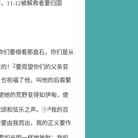
音。
11-12
被解救者要归国
你们要细看那盘石，你们是从
2
来的！
要观望你们的父亲亚
，也祝福了他，叫他的后裔繁
使她的荒野变得如伊甸，使
4
歌颂和弦乐之声。①
我的百
律要由我而出，我的正义要作
要如光明一样地放射；我的