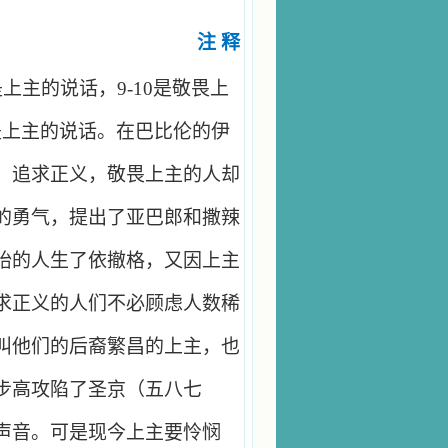
注 释
是上主的说话，
9-10
是敬畏上
是上主的说话。在巴比伦的伊
，追求正义，敬畏上主的人却
的勇气，提出了亚巴郎和撒辣
胎的人生了依撤格，又因上主
求正义的人们不必顾虑人数稀
叫他们的后裔繁昌的上主，也
步高攻陷了圣京（五八七
声音。可是现今上主要怜悯