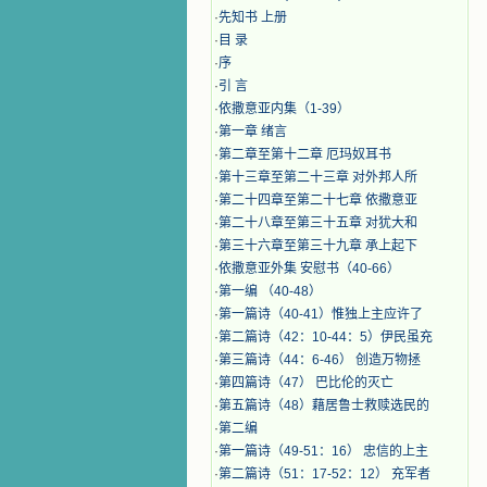
·
先知书 上册
·
目 录
·
序
·
引 言
·
​依撒意亚内集（1-39）
·
第一章 绪言
·
第二章至第十二章 厄玛奴耳书
·
第十三章至第二十三章 对外邦人所
·
第二十四章至第二十七章 依撒意亚
·
第二十八章至第三十五章 对犹大和
·
第三十六章至第三十九章 承上起下
·
依撒意亚外集 安慰书（40-66）
·
第一编 （40-48）
·
第一篇诗（40-41）惟独上主应许了
·
第二篇诗（42：10-44：5）伊民虽充
·
第三篇诗（44：6-46） 创造万物拯
·
第四篇诗（47） 巴比伦的灭亡
·
第五篇诗（48）藉居鲁士救赎选民的
·
第二编
·
第一篇诗（49-51：16） 忠信的上主
·
第二篇诗（51：17-52：12） 充军者