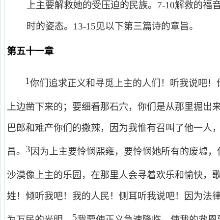
上主要解救她的受压迫的民族。
7-10
解救的福
时的姿态。
13-15
见以下第三篇诗的章旨。
第五十一章
1
你们追求正义和寻觅上主的人们！听我说吧！
上边凿下来的；要细看那石穴，你们是从那里掘出
巴郎和难产你们的撒辣，因为我惟有召叫了他一人
3
昌。
因为上主要怜悯熙雍，要怜悯她所有的废墟，
沙漠像上主的乐园，在那里人会寻着欢乐和愉快，
姓！倾听我吧！我的人民！侧耳听我说吧！因为法
5
为万民的光明。
我要使正义急速降临，使我的救恩