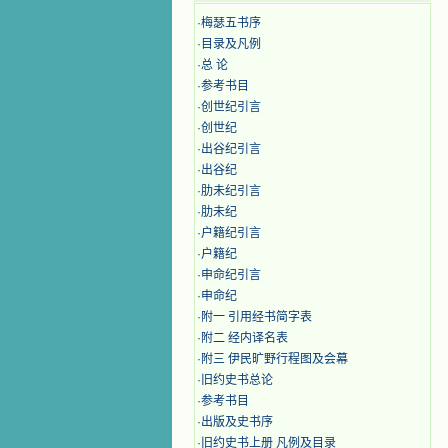
·
梅瑟五书序
·
目录及凡例
·
总 论
·
参考书目
·
创世纪引言
·
创世纪
·
出谷纪引言
·
出谷纪
·
肋未纪引言
·
肋未纪
·
户籍纪引言
·
户籍纪
·
申命纪引言
·
申命纪
·
附一 引用经书简字表
·
附二 经内译名表
·
附三 伊民旷野行程图及会幕
·
旧约史书总论
·
参考书目
·
出版及史书序
·
旧约史书上册 凡例及目录