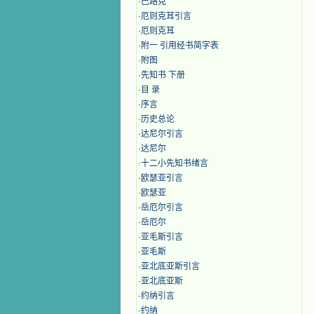
·
巴路克
·
厄则克耳引言
·
厄则克耳
·
附一 引用经书简字表
·
附图
·
先知书 下册
·
目 录
·
序言
·
历史总论
·
达尼尔引言
·
达尼尔
·
十二小先知书绪言
·
欧瑟亚引言
·
欧瑟亚
·
岳厄尔引言
·
岳厄尔
·
亚毛斯引言
·
亚毛斯
·
亚北底亚斯引言
·
亚北底亚斯
·
约纳引言
·
约纳