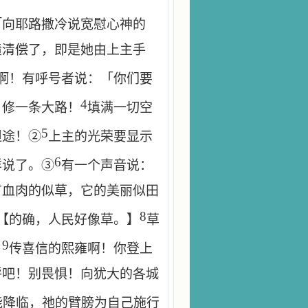
「向耶路撒冷说宽慰心神的
债清偿了，即是她由上主手
啊！有呼号者说：「你们要
4
，修一条大路！
填满一切空
5
坦途！②
上主的光荣要显示
6
样说了。③
有一个声音说：
有血肉的似草，它的美丽似田
8
【的确，人民好像草。】
草
9
」
传喜信的熙雍啊！你登上
呼吧！别畏惧！向犹大的各城
能降临，祂的臂膀为自己施行