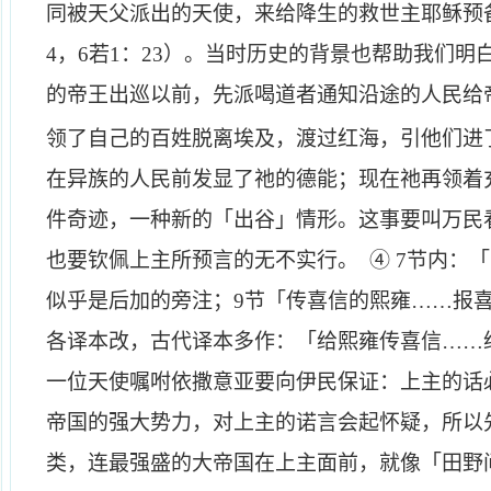
同被天父派出的天使，来给降生的救世主耶稣预
4
，
6
若
1
：
23
）。当时历史的背景也帮助我们明
的帝王出巡以前，先派喝道者通知沿途的人民给
领了自己的百姓脱离埃及，渡过红海，引他们进
在异族的人民前发显了祂的德能；现在祂再领着
件奇迹，一种新的「出谷」情形。这事要叫万民
也要钦佩上主所预言的无不实行。
④
7
节内：「
似乎是后加的旁注；
9
节「传喜信的熙雍……报
各译本改，古代译本多作：「给熙雍传喜信……
一位天使嘱咐依撒意亚要向伊民保证：上主的话
帝国的强大势力，对上主的诺言会起怀疑，所以
类，连最强盛的大帝国在上主面前，就像「田野