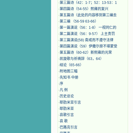
·
第三篇诗（42：1-7；52：13-53：1
·
第四篇诗（54-55）熙雍的复兴
·
第五篇诗（此处的内容移到第三编去
·
第三编 （56-59 63-66）
·
第一篇演说（56：1-8） 一视同仁的
·
第二篇演说（56：9-57） 上主责罚
·
第三篇演说(58) 斋戒而不遵守法律
·
第四篇演说（59）伊撒尔原不堪蒙受
·
第五篇诗（60-62）新熙雍的光荣
·
凯旋歌与祈祷辞（63，64）
·
结论（65-66）
·
附地图三幅
·
先知书 中册
·
序
·
凡 例
·
历史总论
·
耶肋米亚引言
·
耶肋米亚
·
哀歌引言
·
哀 歌
·
巴路克引言