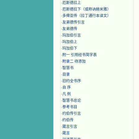
·
厄斯德拉上
·
厄斯德拉下（或称讷赫米雅）
·
多俾亚传（拉丁通行本译文）
·
友弟德传引言
·
友弟德传
·
玛加伯引言
·
玛加伯上
·
玛加伯下
·
附一 引用经书简字表
·
附录二 待添加
·
智慧书
·
目录
·
旧约全书序
·
自 序
·
凡 例
·
智慧书总论
·
参考书目
·
约伯传引言
·
约伯传
·
箴言引言
·
箴言