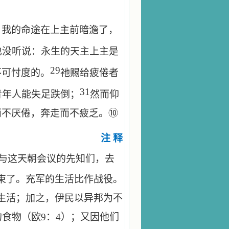
：我的命途在上主前暗澹了，
也没听说：永生的天主上主是
29
不可忖度的。
祂赐给疲倦者
31
青年人能失足跌倒；
然而仰
而不厌倦，奔走而不疲乏。⑩
注 释
与这天朝会议的先知们，去
束了。充军的生活比作战役。
生活；加之，伊民以异邦为不
的食物（欧
9
：
4
）；又因他们