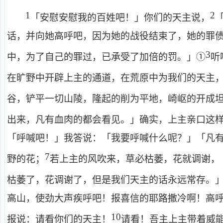
1
2
「安慰安慰我的百姓吧！」你们的天主说，
话，并向她高呼吧，因为她的战役结束了，她的罪
3
中，为了自己的罪过，已承受了加倍的罚。」①
听
在旷野中开辟上主的通道，在荒原中为我们的天主
谷，铲平一切山陵，隆起的削为平地，崎岖的开成
出来，凡有血肉的都会看见。」确实，上主亲口这
「呼喊吧！」我答说：「我要呼喊什么呢？」「凡
7
野的花；
若上主的风吹来，草必枯萎，花就调谢，
枯萎了，花调谢了，但是我们天主的话永远常存。
高山，使劲大声疾呼吧！报喜信的耶路撒冷啊！高
10
报说：请看你们的天主！
请看！吾主上主带着威