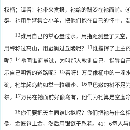
权柄；请看！祂带来赏报，祂给的酬资在祂面前。
群，祂用手臂集合小羊，把他们抱在自己的怀中，
12
谁用自己的掌心量过水，用指距测量了天空
13
用秤称过高山，用戥衡过丘陵呢？
谁指挥了上主
14
呢？
祂同谁商量过，为叫那人教训自己，指导自
15
示自己明智的道路呢？
看呀！万民像桶中的一滴
16
确，祂举起岛屿如举一粒细沙。
里巴嫩的树不足
17
祭。
万民在祂面前好像乌有，他们为祂算是空虚
18
你们要把天主同谁比拟呢？你们把祂与什么
像，金匠包上金，然后用银链子系着。
41
：
6
每人与