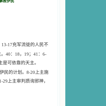
了解救伊民
救伊民
。
13-17
充军流徙的人民不
主。
40
：
18
，
19
；
41
：
6-
主是可依靠的天主。
伊民的计划。
8-20
上主施
1-29
上主审判质询邪神，