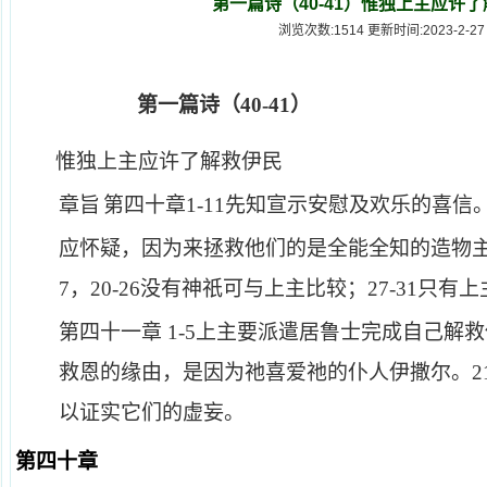
第一篇诗（40-41）惟独上主应许
浏览次数:1514 更新时间:2023-2-27
第一篇诗（
40-41
）
惟独上主应许了解
惟独上主应许了解救伊民
章旨
第四十章
1-11
先知宣示安慰及欢乐的喜信
应怀疑，因为来拯救他们的是全能全知的造物
7
，
20-26
没有神祇可与上主比较；
27-31
只有上
第四十一章
1-5
上主要派遣居鲁士完成自己解救
救恩的缘由，是因为祂喜爱祂的仆人伊撒尔。
2
以证实它们的虚妄。
第四十章