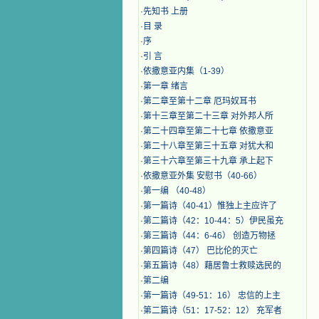
·
先知书 上册
·
目 录
·
序
·
引 言
·
​依撒意亚内集（1-39）
·
第一章 绪言
·
第二章至第十二章 厄玛奴耳书
·
第十三章至第二十三章 对外邦人所
·
第二十四章至第二十七章 依撒意亚
·
第二十八章至第三十五章 对犹大和
·
第三十六章至第三十九章 承上起下
·
依撒意亚外集 安慰书（40-66）
·
第一编 （40-48）
·
第一篇诗（40-41）惟独上主应许了
·
第二篇诗（42：10-44：5）伊民虽充
·
第三篇诗（44：6-46） 创造万物拯
·
第四篇诗（47） 巴比伦的灭亡
·
第五篇诗（48）藉居鲁士救赎选民的
·
第二编
·
第一篇诗（49-51：16） 忠信的上主
·
第二篇诗（51：17-52：12） 充军者