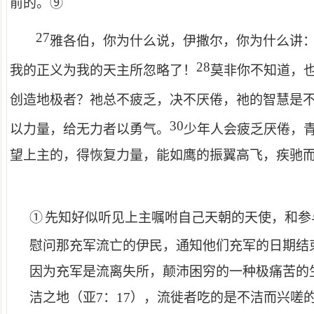
前的。⑨
27
雅各伯，你为什么说，伊撒尔，你为什么讲
28
我的正义为我的天主所忽略了！
莫非你不知道，
创造地极者？祂总不疲乏，决不厌倦，祂的智慧是
30
以力量，给无力者以勇气。
少年人会疲乏厌倦，
望上主的，得恢复力量，能如鹰的振翼高飞，疾驰
①
先知好似听见上主嘱咐自己天朝的天使，和参
慰问那充军流亡的伊民，通知他们充军的日期结
因为充军是流离失所，颠沛困穷的一种极痛苦的
洁之地（亚
7
：
17
），流徙者吃的是不洁而兴嗟