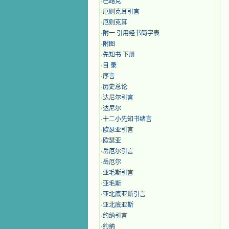
·
巴路克
·
厄则克耳引言
·
厄则克耳
·
附一 引用经书简字表
·
附图
·
先知书 下册
·
目 录
·
序言
·
历史总论
·
达尼尔引言
·
达尼尔
·
十二小先知书绪言
·
欧瑟亚引言
·
欧瑟亚
·
岳厄尔引言
·
岳厄尔
·
亚毛斯引言
·
亚毛斯
·
亚北底亚斯引言
·
亚北底亚斯
·
约纳引言
·
约纳