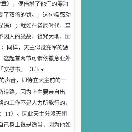
7
章），便倍增了他们的漂泊
受了双倍的罚。」这句极感动
禄语）；就如在诺厄时代，至
不因人的缘故，诅咒大地，因
）；同样，天主似觉充军的惩
。这起首两节可谓依撒意亚外
「安慰书」（
Liber
的声音，即侍立天主前的一
备道路，因为上主要亲自出
路的工作不是人力所能行的，
：
11
）。因此天主分派天朝
自己身上很是适当，因为他如