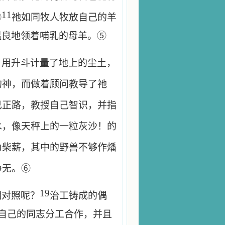
11
④
祂如同牧人牧放自己的羊
温良地领着哺乳的母羊。⑤
，用升斗计量了地上的尘土，
的神，而做着顾问教导了祂
己正路，教授自己智识，并指
水，像天秤上的一粒灰沙！的
为柴薪，其中的野兽不够作燔
净无。⑥
19
相对照呢？
治工铸成的偶
自己的同志分工合作，并且