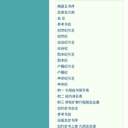
·
梅瑟五书序
·
目录及凡例
·
总 论
·
参考书目
·
创世纪引言
·
创世纪
·
出谷纪引言
·
出谷纪
·
肋未纪引言
·
肋未纪
·
户籍纪引言
·
户籍纪
·
申命纪引言
·
申命纪
·
附一 引用经书简字表
·
附二 经内译名表
·
附三 伊民旷野行程图及会幕
·
旧约史书总论
·
参考书目
·
出版及史书序
·
旧约史书上册 凡例及目录