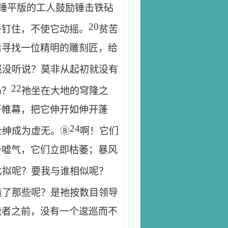
锤平版的工人鼓励锤击铁砧
20
子钉住，不使它动摇。
贫苦
后寻找一位精明的雕刻匠，给
岂没听说？莫非从起初就没有
22
吗？
祂坐在大地的穹隆之
开帷幕，把它伸开如伸开蓬
24
士绅成为虚无。⑧
啊！它们
一嘘气，它们立即枯萎；暴风
比拟呢？要我与谁相似呢？
造了那些呢？是祂按数目领导
能者之前，没有一个逡巡而不