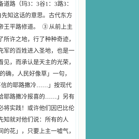
备道路（玛
3
：
3
谷
1
：
3
路
3
：
白先知这话的意思。古代东方
帝王平路修道。
③
从前上主
了所许之地，行了种种奇迹，
充军的百姓进入圣地，也是一
看见，而承认是天主的光荣，
的确，人民好像草」一句，
喜信的耶路撒冷……」按现代
给耶路撒冷报喜的……」另有
必将实践！或许他们因巴比伦
先知就对他们说：所有的人
间的花」，只要上主一嘘气，