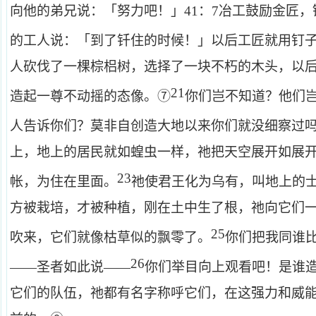
向他的弟兄说：「努力吧！」
41
：
7
冶工鼓励金匠，
的工人说：「到了钎住的时候！」以后工匠就用钉
人砍伐了一棵棕梠树，选择了一块不朽的木头，以
21
造起一尊不动摇的态像。⑦
你们岂不知道？他们
人告诉你们？莫非自创造大地以来你们就没细察过
上，地上的居民就如蝗虫一样，祂把天空展开如展
23
帐，为住在里面。
祂使君王化为乌有，叫地上的
方被栽培，才被种植，刚在土中生了根，祂向它们
25
吹来，它们就像枯草似的飘零了。
你们把我同谁
26
——圣者如此说——
你们举目向上观看吧！是谁
它们的队伍，祂都有名字称呼它们，在这强力和威