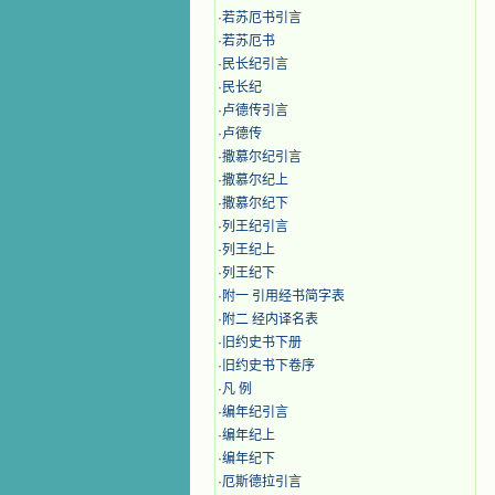
·
若苏厄书引言
·
若苏厄书
·
民长纪引言
·
民长纪
·
卢德传引言
·
卢德传
·
撒慕尔纪引言
·
撒慕尔纪上
·
撒慕尔纪下
·
列王纪引言
·
列王纪上
·
列王纪下
·
附一 引用经书简字表
·
附二 经内译名表
·
旧约史书下册
·
旧约史书下卷序
·
凡 例
·
编年纪引言
·
编年纪上
·
编年纪下
·
厄斯德拉引言